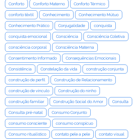
Conforto
Conforto Materno
Conforto Térmico
conforto têxtil
Conhecimento
Conhecimento Mútuo
Conhecimento Prático
Conjugalidade
conquista
conquista emocional
Consciência
Consciência Coletiva
consciência corporal
Consciência Materna
Consentimento Informado
Consequências Emocionais
Consistência
Constelação da vida
construção conjunta
construção de perfil
Construção de Relacionamento
construção de vínculo
Construção do ninho
construção familiar
Construção Social do Amor
Consulta
Consulta pré-natal
Consumo Conjunto
consumo consciente
consumo conspícuo
Consumo ritualístico
contato pele a pele
contato visual