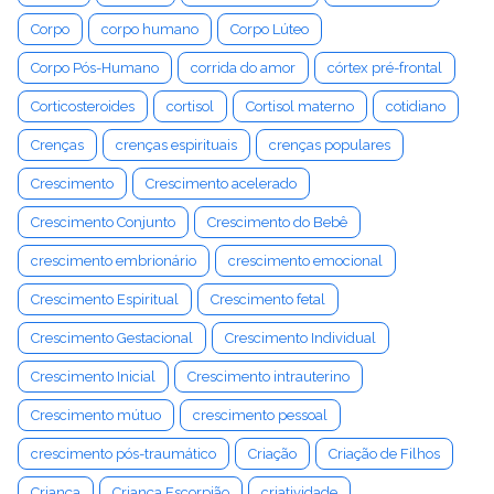
Corpo
corpo humano
Corpo Lúteo
Corpo Pós-Humano
corrida do amor
córtex pré-frontal
Corticosteroides
cortisol
Cortisol materno
cotidiano
Crenças
crenças espirituais
crenças populares
Crescimento
Crescimento acelerado
Crescimento Conjunto
Crescimento do Bebê
crescimento embrionário
crescimento emocional
Crescimento Espiritual
Crescimento fetal
Crescimento Gestacional
Crescimento Individual
Crescimento Inicial
Crescimento intrauterino
Crescimento mútuo
crescimento pessoal
crescimento pós-traumático
Criação
Criação de Filhos
Criança
Criança Escorpião
criatividade