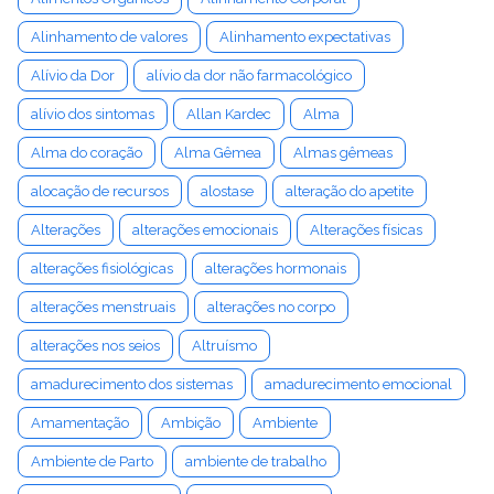
Alinhamento de valores
Alinhamento expectativas
Alívio da Dor
alívio da dor não farmacológico
alívio dos sintomas
Allan Kardec
Alma
Alma do coração
Alma Gêmea
Almas gêmeas
alocação de recursos
alostase
alteração do apetite
Alterações
alterações emocionais
Alterações físicas
alterações fisiológicas
alterações hormonais
alterações menstruais
alterações no corpo
alterações nos seios
Altruísmo
amadurecimento dos sistemas
amadurecimento emocional
Amamentação
Ambição
Ambiente
Ambiente de Parto
ambiente de trabalho