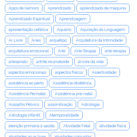
Apps de namoro
Aprendizado
aprendizado de máquina
Aprendizado Espiritual
Aprendizagem
apresentação cefálica
Aquário
Aquisição da Linguagem
Ar Livre
Áries
arquétipo
Arquitetura da Intimidade
arquitetura emocional
Arte
Arte Terapia
arte-terapia
artesanato
artrite reumatoide
árvore da vida
aspectos emocionais
aspectos físicos
Assertividade
assistência ao parto
Assistência obstétrica
Assistência Perinatal
Assistência pré-natal
Assoalho Pélvico
assombração
Astrologia
Astrologia Infantil
Atemporalidade
atenção primária à saúde
Atividade Fetal
atividade física
atividades ao ar livre
atividades conjuntas