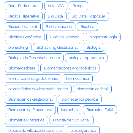
Bens Particulares
beta hCG
Bexiga
Bexiga Hiperativa
Big Data
Big Data Hospitalar
Bioacústica fetal
Biodiversidade
Bioética
Bioética Genômica
Bioética Neonatal
biogerontologia
biohacking
Biohacking Gestacional
Biologia
Biologia do Desenvolvimento
biologia reprodutiva
Biomarcadores
Biomarcadores Angiogênicos
biomarcadores gestacionais
biomecânica
biomecânica do desenvolvimento
biomecânica fetal
Biomecânica Gestacional
biomecânica pélvica
Biomecânica Placentária
biometria
Biometria Fetal
Biometria Obstétrica
Biópsia de Vilo Corial
biópsia de vilosidade coriônica
biossegurança