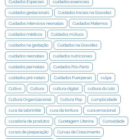
Cuidados Especiais
cuidados essenciais
cuidados gestacionais
Cuidados Iniciais na Gravidez
Cuidados intensivos neonatais
Cuidados Maternos
cuidados médicos
Cuidados mútuos
cuidados na gestação
Cuidados na Gravidez
cuidados neonatais
cuidados nutricionais
cuidados perinatais
Cuidados Pós-Parto
cuidados pré-natais
Cuidados Puerperais
culpa
Cultivo
Cultura
cultura digital
cultura do luto
Cultura Organizacional
Cultura Pop
cumplicidade
cura da labirintite
cura da tontura
cura emocional
curadoria de produtos
Curetagem Uterina
Curiosidade
cursos de preparação
Curvas de Crescimento