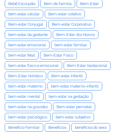
Bebê Escorpião
Bem de Família
Bem-Estar
bem-estar celular
Bem-estar coletivo
Bem-estar Conjugal
Bem-estar Corporativo
bem-estar da gestante
Bem-Estar dos Noivos
bem-estar emocional
bem-estar familiar
bem-estar fetal
Bem-Estar Físico
bem-estar físico e emocional
Bem-Estar Gestacional
Bem-Estar Holístico
Bem-estar Infantil
bem-estar materno
bem-estar materno-infantil
bem-estar mental
bem-estar na gestação
bem-estar na gravidez
Bem-estar perinatal
bem-estar psicológico
bem-estar subjetivo
Benefício Familiar
Benefícios
benefícios do sexo