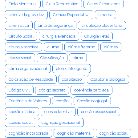
Ciclo Menstrual
Ciclo Reprodutivo
Ciclos Circadianos
ciência da gravidez
Ciência Reprodutiva
cinema
cinemática
cinto de segurança
circulação placentária
Círculo Social
cirurgia avançada
Cirurgia Fetal
cirurgia robótica
ciúme
ciúme fraterno
ciúmes
classe social
Classificação
clima
clima organizacional
closet inteligente
Co-criação de Realidade
coabitação
Coautoria biológica
Código Civil
código secreto
coerência cardíaca
Coerência de Valores
coesão
Coesão conjugal
coesão diádica
coesão familiar
coesão psicossocial
coesão social
cognição gestacional
cognição incorporada
cognição materna
cognição social