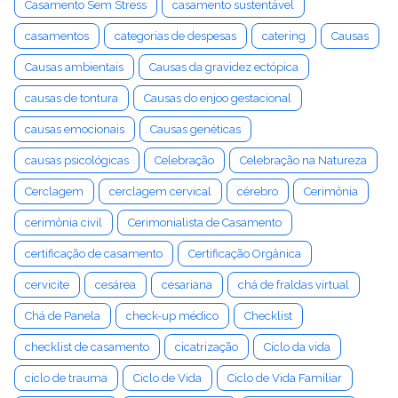
Casamento Sem Stress
casamento sustentável
casamentos
categorias de despesas
catering
Causas
Causas ambientais
Causas da gravidez ectópica
causas de tontura
Causas do enjoo gestacional
causas emocionais
Causas genéticas
causas psicológicas
Celebração
Celebração na Natureza
Cerclagem
cerclagem cervical
cérebro
Cerimônia
cerimônia civil
Cerimonialista de Casamento
certificação de casamento
Certificação Orgânica
cervicite
cesárea
cesariana
chá de fraldas virtual
Chá de Panela
check-up médico
Checklist
checklist de casamento
cicatrização
Ciclo da vida
ciclo de trauma
Ciclo de Vida
Ciclo de Vida Familiar