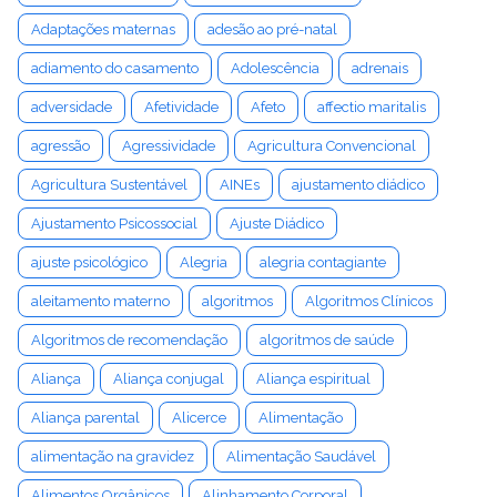
Adaptações maternas
adesão ao pré-natal
adiamento do casamento
Adolescência
adrenais
adversidade
Afetividade
Afeto
affectio maritalis
agressão
Agressividade
Agricultura Convencional
Agricultura Sustentável
AINEs
ajustamento diádico
Ajustamento Psicossocial
Ajuste Diádico
ajuste psicológico
Alegria
alegria contagiante
aleitamento materno
algoritmos
Algoritmos Clínicos
Algoritmos de recomendação
algoritmos de saúde
Aliança
Aliança conjugal
Aliança espiritual
Aliança parental
Alicerce
Alimentação
alimentação na gravidez
Alimentação Saudável
Alimentos Orgânicos
Alinhamento Corporal