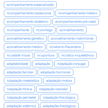
acompanhamento especializado
Acompanhamento Gestacional
Acompanhamento médico
acompanhamento obstétrico
acompanhamento pré-natal
Acompanhante
Aconchego
aconselhamento
aconselhamento genético
aconselhamento matrimonial
aconselhamento médico
Acretismo Placentário
Acuidade Visual
Acupuntura
Acústica Arquitetônica
adaptabilidade
adaptação
Adaptação conjugal
adaptação familiar
adaptação hormonal
Adaptação metabólica
adaptação motora
Adaptação Mútua
Adaptação neonatal
Adaptação pet-bebê
Adaptação Psicológica
adaptação sistêmica
adaptações fisiológicas