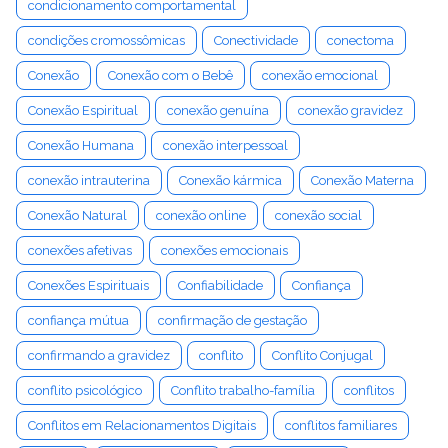
condicionamento comportamental
condições cromossômicas
Conectividade
conectoma
Conexão
Conexão com o Bebê
conexão emocional
Conexão Espiritual
conexão genuína
conexão gravidez
Conexão Humana
conexão interpessoal
conexão intrauterina
Conexão kármica
Conexão Materna
Conexão Natural
conexão online
conexão social
conexões afetivas
conexões emocionais
Conexões Espirituais
Confiabilidade
Confiança
confiança mútua
confirmação de gestação
confirmando a gravidez
conflito
Conflito Conjugal
conflito psicológico
Conflito trabalho-família
conflitos
Conflitos em Relacionamentos Digitais
conflitos familiares