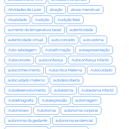
Atividades de Lazer
atração
atraso menstrual
Atualidade
Audição
Audição fetal
aumento da temperatura basal
autenticidade
autenticidade virtual
auto-conceito
auto-estima
Auto-sabotagem
Autoafirmação
autoapresentação
Autoconceito
autoconfiança
Autoconfiança Infantil
autoconhecimento
Autocrítica Materna
Autocuidado
autocuidado materno
autodescoberta
Autodesenvolvimento
autoestima
Autoestima Infantil
Autoetnografia
Autoexpressão
autoimagem
Automóveis
Autonomia
autonomia corporal
autonomia da gestante
autonomia existencial