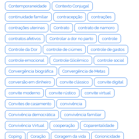
Contemporaneidade
Contexto Conjugal
continuidade familiar
contracepção
contrações
contrações uterinas
Contrato
contrato de namoro
contratos afetivos
Controlar a dor no parto
controle
Controle da Dor
controle de ciúmes
controle de gastos
controle emocional
Controle Glicêmico
controle social
Convergência biográfica
Convergência de Metas
conversão em dinheiro
convite clássico
convite digital
convite moderno
convite rústico
convite virtual
Convites de casamento
convivência
Convivência democrática
convivência familiar
Convivência Virtual
cooperação
Coparentalidade
Coping
Coração
Coragem da vida
Corionicidade