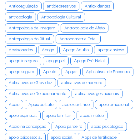
Anticoagulação
antidepressivos
Antioxidantes
antropologia
Antropologia Cultural
Antropologia da imagem
Antropologia do Afeto
Antropologia do Ritual
Antropometria Fetal
Apaixonados
Apego
Apego Adulto
apego ansioso
apego inseguro
apego pet
Apego Pré-Natal
apego seguro
Apetite
Apgar
Aplicativos de Encontro
Aplicativos de Gravidez
aplicativos de namoro
Aplicativos de Relacionamento
aplicativos gestacionais
Apoio
Apoio ao Luto
apoio contínuo
apoio emocional
apoio espiritual
apoio familiar
apoio mútuo
Apoio na concepção
Apoio parceiro
apoio psicológico
apoio psicossocial
apoio social
Apps de fertilidade