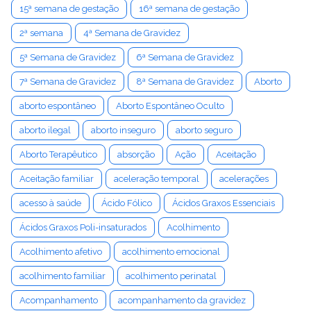
15ª semana de gestação
16ª semana de gestação
2ª semana
4ª Semana de Gravidez
5ª Semana de Gravidez
6ª Semana de Gravidez
7ª Semana de Gravidez
8ª Semana de Gravidez
Aborto
aborto espontâneo
Aborto Espontâneo Oculto
aborto ilegal
aborto inseguro
aborto seguro
Aborto Terapêutico
absorção
Ação
Aceitação
Aceitação familiar
aceleração temporal
acelerações
acesso à saúde
Ácido Fólico
Ácidos Graxos Essenciais
Ácidos Graxos Poli-insaturados
Acolhimento
Acolhimento afetivo
acolhimento emocional
acolhimento familiar
acolhimento perinatal
Acompanhamento
acompanhamento da gravidez