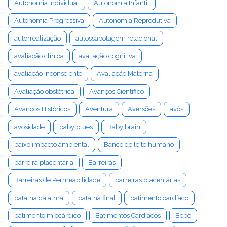
Autonomia Individual
Autonomia Infantil
Autonomia Progressiva
Autonomia Reprodutiva
autorrealização
autossabotagem relacional
avaliação clínica
avaliação cognitiva
avaliação inconsciente
Avaliação Materna
Avaliação obstétrica
Avanços Científico
Avanços Históricos
Aventura
Aversões
avós
avosidade
baby blues
Baby brain
baixo impacto ambiental
Banco de leite humano
barreira placentária
Barreiras
Barreiras de Permeabilidade
barreiras placentárias
batalha da alma
batalha final
batimento cardíaco
batimento miocárdico
Batimentos Cardíacos
Bebê