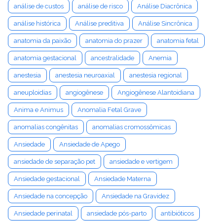
análise de custos
análise de risco
Análise Diacrônica
análise histórica
Análise preditiva
Análise Sincrônica
anatomia da paixão
anatomia do prazer
anatomia fetal
anatomia gestacional
ancestralidade
Anemia
anestesia
anestesia neuroaxial
anestesia regional
aneuploidias
angiogênese
Angiogênese Alantoidiana
Anima e Animus
Anomalia Fetal Grave
anomalias congênitas
anomalias cromossômicas
Ansiedade
Ansiedade de Apego
ansiedade de separação pet
ansiedade e vertigem
Ansiedade gestacional
Ansiedade Materna
Ansiedade na concepção
Ansiedade na Gravidez
Ansiedade perinatal
ansiedade pós-parto
antibióticos