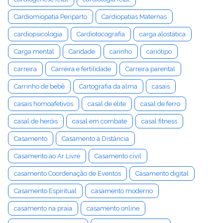
Cardiomiopatia Periparto
Cardiopatias Maternas
cardiopsicologia
Cardiotocografia
carga alostática
Carga mental
Caridade
carinho
cariótipo
carreira
Carreira e fertilidade
Carreira parental
Carrinho de bebê
Cartografia da alma
casais
casais homoafetivos
casal de elite
casal de ferro
casal de heróis
casal em combate
casal fitness
Casamento
Casamento à Distância
Casamento ao Ar Livre
Casamento civil
casamento Coordenação de Eventos
Casamento digital
Casamento Espiritual
casamento moderno
casamento na praia
casamento online