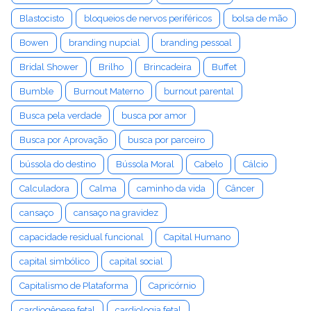
Blastocisto
bloqueios de nervos periféricos
bolsa de mão
Bowen
branding nupcial
branding pessoal
Bridal Shower
Brilho
Brincadeira
Buffet
Bumble
Burnout Materno
burnout parental
Busca pela verdade
busca por amor
Busca por Aprovação
busca por parceiro
bússola do destino
Bússola Moral
Cabelo
Cálcio
Calculadora
Calma
caminho da vida
Câncer
cansaço
cansaço na gravidez
capacidade residual funcional
Capital Humano
capital simbólico
capital social
Capitalismo de Plataforma
Capricórnio
cardiogênese fetal
cardiologia fetal