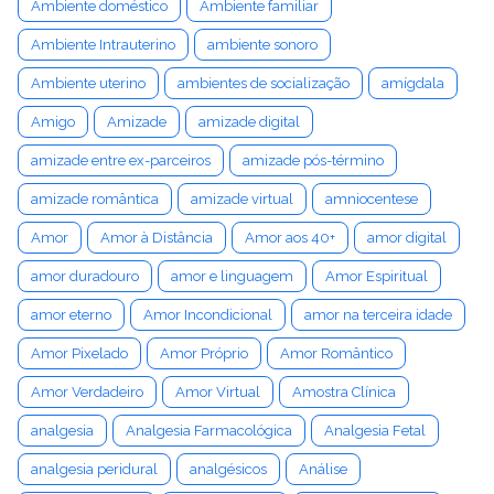
Ambiente doméstico
Ambiente familiar
Ambiente Intrauterino
ambiente sonoro
Ambiente uterino
ambientes de socialização
amígdala
Amigo
Amizade
amizade digital
amizade entre ex-parceiros
amizade pós-término
amizade romântica
amizade virtual
amniocentese
Amor
Amor à Distância
Amor aos 40+
amor digital
amor duradouro
amor e linguagem
Amor Espiritual
amor eterno
Amor Incondicional
amor na terceira idade
Amor Pixelado
Amor Próprio
Amor Romântico
Amor Verdadeiro
Amor Virtual
Amostra Clínica
analgesia
Analgesia Farmacológica
Analgesia Fetal
analgesia peridural
analgésicos
Análise