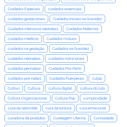
Cuidados Especiais
cuidados essenciais
cuidados gestacionais
Cuidados Iniciais na Gravidez
Cuidados intensivos neonatais
Cuidados Maternos
cuidados médicos
Cuidados mútuos
cuidados na gestação
Cuidados na Gravidez
cuidados neonatais
cuidados nutricionais
cuidados perinatais
Cuidados Pós-Parto
cuidados pré-natais
Cuidados Puerperais
culpa
Cultivo
Cultura
cultura digital
cultura do luto
Cultura Organizacional
Cultura Pop
cumplicidade
cura da labirintite
cura da tontura
cura emocional
curadoria de produtos
Curetagem Uterina
Curiosidade