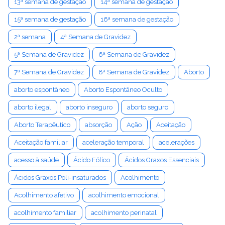
13ª semana de gestação
14ª semana de gestação
15ª semana de gestação
16ª semana de gestação
2ª semana
4ª Semana de Gravidez
5ª Semana de Gravidez
6ª Semana de Gravidez
7ª Semana de Gravidez
8ª Semana de Gravidez
Aborto
aborto espontâneo
Aborto Espontâneo Oculto
aborto ilegal
aborto inseguro
aborto seguro
Aborto Terapêutico
absorção
Ação
Aceitação
Aceitação familiar
aceleração temporal
acelerações
acesso à saúde
Ácido Fólico
Ácidos Graxos Essenciais
Ácidos Graxos Poli-insaturados
Acolhimento
Acolhimento afetivo
acolhimento emocional
acolhimento familiar
acolhimento perinatal