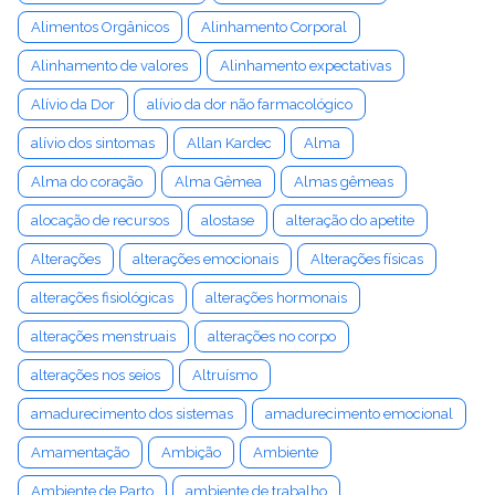
Alimentos Orgânicos
Alinhamento Corporal
Alinhamento de valores
Alinhamento expectativas
Alívio da Dor
alívio da dor não farmacológico
alívio dos sintomas
Allan Kardec
Alma
Alma do coração
Alma Gêmea
Almas gêmeas
alocação de recursos
alostase
alteração do apetite
Alterações
alterações emocionais
Alterações físicas
alterações fisiológicas
alterações hormonais
alterações menstruais
alterações no corpo
alterações nos seios
Altruísmo
amadurecimento dos sistemas
amadurecimento emocional
Amamentação
Ambição
Ambiente
Ambiente de Parto
ambiente de trabalho