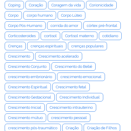
Coping
Coração
Coragem da vida
Corionicidade
Corpo
corpo humano
Corpo Lúteo
Corpo Pós-Humano
corrida do amor
córtex pré-frontal
Corticosteroides
cortisol
Cortisol materno
cotidiano
Crenças
crenças espirituais
crenças populares
Crescimento
Crescimento acelerado
Crescimento Conjunto
Crescimento do Bebê
crescimento embrionário
crescimento emocional
Crescimento Espiritual
Crescimento fetal
Crescimento Gestacional
Crescimento Individual
Crescimento Inicial
Crescimento intrauterino
Crescimento mútuo
crescimento pessoal
crescimento pós-traumático
Criação
Criação de Filhos