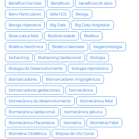
Benefício Familiar
Benefícios
benefícios do sexo
Bens Particulares
beta hCG
Bexiga
Bexiga Hiperativa
Big Data
Big Data Hospitalar
Bioacústica fetal
Biodiversidade
Bioética
Bioética Genômica
Bioética Neonatal
biogerontologia
biohacking
Biohacking Gestacional
Biologia
Biologia do Desenvolvimento
biologia reprodutiva
Biomarcadores
Biomarcadores Angiogênicos
biomarcadores gestacionais
biomecânica
biomecânica do desenvolvimento
biomecânica fetal
Biomecânica Gestacional
biomecânica pélvica
Biomecânica Placentária
biometria
Biometria Fetal
Biometria Obstétrica
Biópsia de Vilo Corial