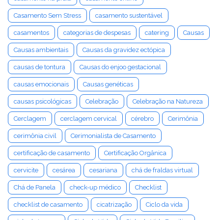
Casamento Sem Stress
casamento sustentável
casamentos
categorias de despesas
catering
Causas
Causas ambientais
Causas da gravidez ectópica
causas de tontura
Causas do enjoo gestacional
causas emocionais
Causas genéticas
causas psicológicas
Celebração
Celebração na Natureza
Cerclagem
cerclagem cervical
cérebro
Cerimônia
cerimônia civil
Cerimonialista de Casamento
certificação de casamento
Certificação Orgânica
cervicite
cesárea
cesariana
chá de fraldas virtual
Chá de Panela
check-up médico
Checklist
checklist de casamento
cicatrização
Ciclo da vida