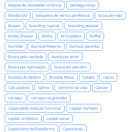
biópsia de vilosidade coriônica
biossegurança
Blastocisto
bloqueios de nervos periféricos
bolsa de mão
Bowen
branding nupcial
branding pessoal
Bridal Shower
Brilho
Brincadeira
Buffet
Bumble
Burnout Materno
burnout parental
Busca pela verdade
busca por amor
Busca por Aprovação
busca por parceiro
bússola do destino
Bússola Moral
Cabelo
Cálcio
Calculadora
Calma
caminho da vida
Câncer
cansaço
cansaço na gravidez
capacidade residual funcional
Capital Humano
capital simbólico
capital social
Capitalismo de Plataforma
Capricórnio