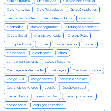
ciclo de trauma
Ciclo de Vida
Ciclo de Vida Familiar
Ciclo Menstrual
Ciclo Reprodutivo
Ciclos Circadianos
ciência da gravidez
Ciência Reprodutiva
cinema
cinemática
cinto de segurança
circulação placentária
Círculo Social
cirurgia avançada
Cirurgia Fetal
cirurgia robótica
ciúme
ciúme fraterno
ciúmes
classe social
Classificação
clima
clima organizacional
closet inteligente
Co-criação de Realidade
coabitação
Coautoria biológica
Código Civil
código secreto
coerência cardíaca
Coerência de Valores
coesão
Coesão conjugal
coesão diádica
coesão familiar
coesão psicossocial
coesão social
cognição gestacional