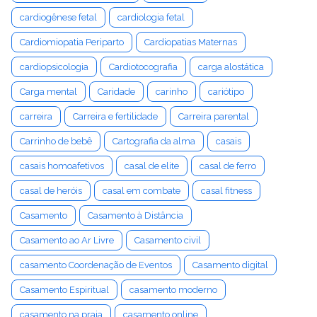
cardiogênese fetal
cardiologia fetal
Cardiomiopatia Periparto
Cardiopatias Maternas
cardiopsicologia
Cardiotocografia
carga alostática
Carga mental
Caridade
carinho
cariótipo
carreira
Carreira e fertilidade
Carreira parental
Carrinho de bebê
Cartografia da alma
casais
casais homoafetivos
casal de elite
casal de ferro
casal de heróis
casal em combate
casal fitness
Casamento
Casamento à Distância
Casamento ao Ar Livre
Casamento civil
casamento Coordenação de Eventos
Casamento digital
Casamento Espiritual
casamento moderno
casamento na praia
casamento online