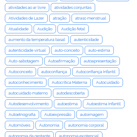
atividades ao ar livre
atividades conjuntas
Atividades de Lazer
atração
atraso menstrual
Atualidade
Audição
Audição fetal
aumento da temperatura basal
autenticidade
autenticidade virtual
auto-conceito
auto-estima
Auto-sabotagem
Autoafirmação
autoapresentação
Autoconceito
autoconfiança
Autoconfiança Infantil
autoconhecimento
Autocrítica Materna
Autocuidado
autocuidado materno
autodescoberta
Autodesenvolvimento
autoestima
Autoestima Infantil
Autoetnografia
Autoexpressão
autoimagem
Automóveis
Autonomia
autonomia corporal
autonomia da gestante
autonomia existencial