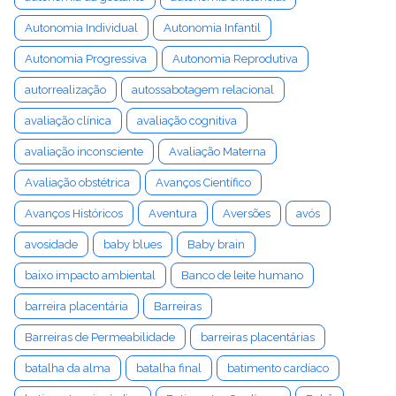
Autonomia Individual
Autonomia Infantil
Autonomia Progressiva
Autonomia Reprodutiva
autorrealização
autossabotagem relacional
avaliação clínica
avaliação cognitiva
avaliação inconsciente
Avaliação Materna
Avaliação obstétrica
Avanços Científico
Avanços Históricos
Aventura
Aversões
avós
avosidade
baby blues
Baby brain
baixo impacto ambiental
Banco de leite humano
barreira placentária
Barreiras
Barreiras de Permeabilidade
barreiras placentárias
batalha da alma
batalha final
batimento cardíaco