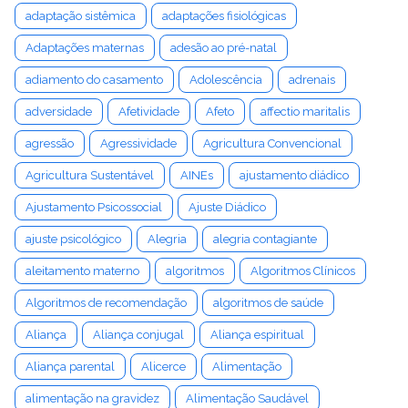
adaptação sistêmica
adaptações fisiológicas
Adaptações maternas
adesão ao pré-natal
adiamento do casamento
Adolescência
adrenais
adversidade
Afetividade
Afeto
affectio maritalis
agressão
Agressividade
Agricultura Convencional
Agricultura Sustentável
AINEs
ajustamento diádico
Ajustamento Psicossocial
Ajuste Diádico
ajuste psicológico
Alegria
alegria contagiante
aleitamento materno
algoritmos
Algoritmos Clínicos
Algoritmos de recomendação
algoritmos de saúde
Aliança
Aliança conjugal
Aliança espiritual
Aliança parental
Alicerce
Alimentação
alimentação na gravidez
Alimentação Saudável