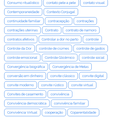
Consumo ritualístico
contato pele a pele
contato visual
Contemporaneidade
Contexto Conjugal
continuidade familiar
contracepção
contrações
contrações uterinas
Contrato
contrato de namoro
contratos afetivos
Controlar a dor no parto
controle
Controle da Dor
controle de ciúmes
controle de gastos
controle emocional
Controle Glicêmico
controle social
Convergência biográfica
Convergência de Metas
conversão em dinheiro
convite clássico
convite digital
convite moderno
convite rústico
convite virtual
Convites de casamento
convivência
Convivência democrática
convivência familiar
Convivência Virtual
cooperação
Coparentalidade