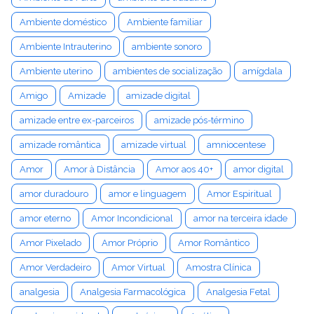
Ambiente doméstico
Ambiente familiar
Ambiente Intrauterino
ambiente sonoro
Ambiente uterino
ambientes de socialização
amígdala
Amigo
Amizade
amizade digital
amizade entre ex-parceiros
amizade pós-término
amizade romântica
amizade virtual
amniocentese
Amor
Amor à Distância
Amor aos 40+
amor digital
amor duradouro
amor e linguagem
Amor Espiritual
amor eterno
Amor Incondicional
amor na terceira idade
Amor Pixelado
Amor Próprio
Amor Romântico
Amor Verdadeiro
Amor Virtual
Amostra Clínica
analgesia
Analgesia Farmacológica
Analgesia Fetal