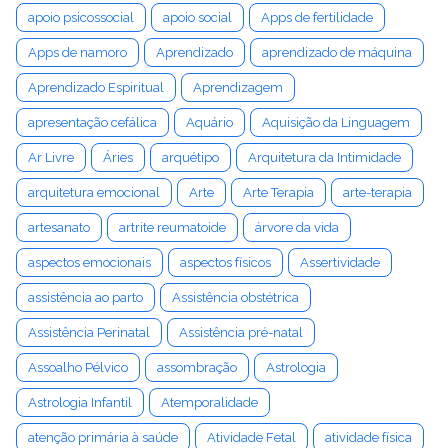
apoio psicossocial
apoio social
Apps de fertilidade
Apps de namoro
Aprendizado
aprendizado de máquina
Aprendizado Espiritual
Aprendizagem
apresentação cefálica
Aquário
Aquisição da Linguagem
Ar Livre
Áries
arquétipo
Arquitetura da Intimidade
arquitetura emocional
Arte
Arte Terapia
arte-terapia
artesanato
artrite reumatoide
árvore da vida
aspectos emocionais
aspectos físicos
Assertividade
assistência ao parto
Assistência obstétrica
Assistência Perinatal
Assistência pré-natal
Assoalho Pélvico
assombração
Astrologia
Astrologia Infantil
Atemporalidade
atenção primária à saúde
Atividade Fetal
atividade física