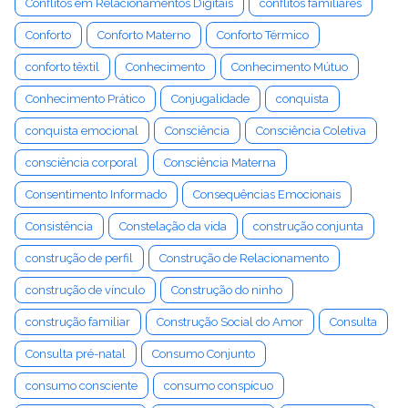
Conflitos em Relacionamentos Digitais
conflitos familiares
Conforto
Conforto Materno
Conforto Térmico
conforto têxtil
Conhecimento
Conhecimento Mútuo
Conhecimento Prático
Conjugalidade
conquista
conquista emocional
Consciência
Consciência Coletiva
consciência corporal
Consciência Materna
Consentimento Informado
Consequências Emocionais
Consistência
Constelação da vida
construção conjunta
construção de perfil
Construção de Relacionamento
construção de vínculo
Construção do ninho
construção familiar
Construção Social do Amor
Consulta
Consulta pré-natal
Consumo Conjunto
consumo consciente
consumo conspícuo