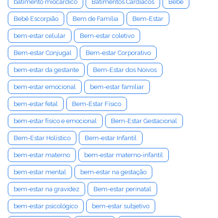
batimento miocárdico
Batimentos Cardíacos
Bebê
Bebê Escorpião
Bem de Família
Bem-Estar
bem-estar celular
Bem-estar coletivo
Bem-estar Conjugal
Bem-estar Corporativo
bem-estar da gestante
Bem-Estar dos Noivos
bem-estar emocional
bem-estar familiar
bem-estar fetal
Bem-Estar Físico
bem-estar físico e emocional
Bem-Estar Gestacional
Bem-Estar Holístico
Bem-estar Infantil
bem-estar materno
bem-estar materno-infantil
bem-estar mental
bem-estar na gestação
bem-estar na gravidez
Bem-estar perinatal
bem-estar psicológico
bem-estar subjetivo