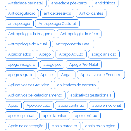
Ansiedade perinatal
ansiedade pós-parto
antibióticos
Anticoagulação
antidepressivos
Antioxidantes
antropologia
Antropologia Cultural
Antropologia da imagem
Antropologia do Afeto
Antropologia do Ritual
Antropometria Fetal
Apaixonados
Apego
Apego Adulto
apego ansioso
apego inseguro
apego pet
Apego Pré-Natal
apego seguro
Apetite
Apgar
Aplicativos de Encontro
Aplicativos de Gravidez
aplicativos de namoro
Aplicativos de Relacionamento
aplicativos gestacionais
Apoio
Apoio ao Luto
apoio contínuo
apoio emocional
apoio espiritual
apoio familiar
apoio mútuo
Apoio na concepção
Apoio parceiro
apoio psicológico