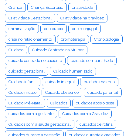
Criança
Criança Escorpião
criatividade
Criatividade Gestacional
Criatividade na gravidez
criminalização
crioterapia
crise conjugal
crise no relacionamento
Cromoterapia
Cronobiologia
Cuidado
Cuidado Centrado na Mulher
cuidado centrado no paciente
cuidado compartilhado
cuidado gestacional
Cuidado humanizado
Cuidado infantil
cuidado integral
cuidado materno
Cuidado mútuo
Cuidado obstétrico
cuidado parental
Cuidado Pré-Natal
Cuidados
cuidados após o teste
cuidados com a gestante
Cuidados com a Gravidez
Cuidados com a saúde gestacional
cuidados de rotina
cuidados durante a gestação
cuidados durante a gravidez