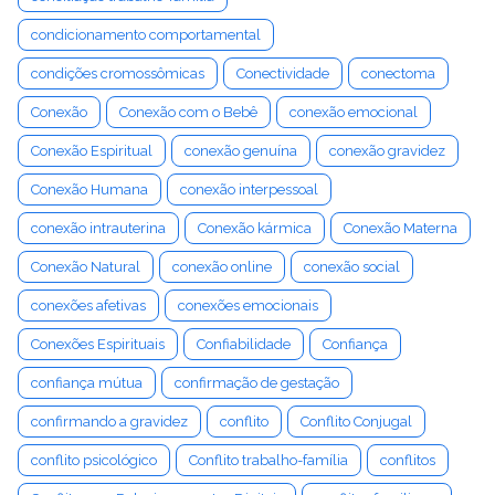
condicionamento comportamental
condições cromossômicas
Conectividade
conectoma
Conexão
Conexão com o Bebê
conexão emocional
Conexão Espiritual
conexão genuína
conexão gravidez
Conexão Humana
conexão interpessoal
conexão intrauterina
Conexão kármica
Conexão Materna
Conexão Natural
conexão online
conexão social
conexões afetivas
conexões emocionais
Conexões Espirituais
Confiabilidade
Confiança
confiança mútua
confirmação de gestação
confirmando a gravidez
conflito
Conflito Conjugal
conflito psicológico
Conflito trabalho-família
conflitos