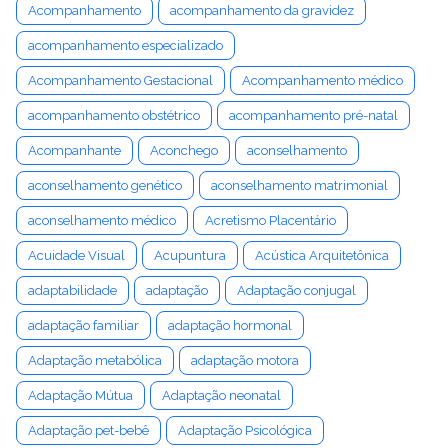
Acompanhamento
acompanhamento da gravidez
acompanhamento especializado
Acompanhamento Gestacional
Acompanhamento médico
acompanhamento obstétrico
acompanhamento pré-natal
Acompanhante
Aconchego
aconselhamento
aconselhamento genético
aconselhamento matrimonial
aconselhamento médico
Acretismo Placentário
Acuidade Visual
Acupuntura
Acústica Arquitetônica
adaptabilidade
adaptação
Adaptação conjugal
adaptação familiar
adaptação hormonal
Adaptação metabólica
adaptação motora
Adaptação Mútua
Adaptação neonatal
Adaptação pet-bebê
Adaptação Psicológica