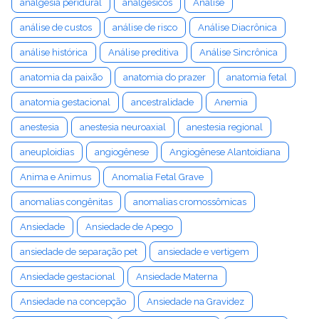
analgesia peridural
analgésicos
Análise
análise de custos
análise de risco
Análise Diacrônica
análise histórica
Análise preditiva
Análise Sincrônica
anatomia da paixão
anatomia do prazer
anatomia fetal
anatomia gestacional
ancestralidade
Anemia
anestesia
anestesia neuroaxial
anestesia regional
aneuploidias
angiogênese
Angiogênese Alantoidiana
Anima e Animus
Anomalia Fetal Grave
anomalias congênitas
anomalias cromossômicas
Ansiedade
Ansiedade de Apego
ansiedade de separação pet
ansiedade e vertigem
Ansiedade gestacional
Ansiedade Materna
Ansiedade na concepção
Ansiedade na Gravidez