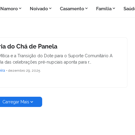
Namoro
Noivado
Casamento
Família
Saúd
ria do Chá de Panela
ítica e a Transição do Dote para o Suporte Comunitário A
fia das celebrações pré-nupciais aponta para r…
eira
•
dezembro 29, 2025
Carregar Mais