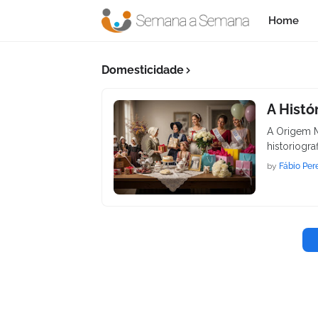
Home
Domesticidade
A Histó
A Origem M
historiogra
by
Fábio Per