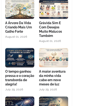
A Árvore Da Vida
Grávida Sim E
Criando Mais Um
Com Desejos
Galho Forte
Muito Malucos
Também
August 01, 2026
August 01, 2026
O tempo ganhou
A maior aventura
pressa e o coração
da minha vida
transborda de
cabe em nove
alegria!
meses de luz
July 29, 2026
July 29, 2026