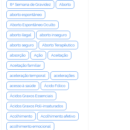
8ª Semana de Gravidez
Aborto
aborto espontâneo
Aborto Espontâneo Oculto
aborto ilegal
aborto inseguro
aborto seguro
Aborto Terapêutico
absorção
Ação
Aceitação
Aceitação familiar
aceleração temporal
acelerações
acesso à saúde
Ácido Fólico
Ácidos Graxos Essenciais
Ácidos Graxos Poli-insaturados
Acolhimento
Acolhimento afetivo
acolhimento emocional