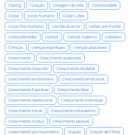
Coping
Coração
Coragem da vida
Corionicidade
Corpo
corpo humano
Corpo Lúteo
Corpo Pós-Humano
corrida do amor
córtex pré-frontal
Corticosteroides
cortisol
Cortisol materno
cotidiano
Crenças
crenças espirituais
crenças populares
Crescimento
Crescimento acelerado
Crescimento Conjunto
Crescimento do Bebê
crescimento embrionário
crescimento emocional
Crescimento Espiritual
Crescimento fetal
Crescimento Gestacional
Crescimento Individual
Crescimento Inicial
Crescimento intrauterino
Crescimento mútuo
crescimento pessoal
crescimento pós-traumático
Criação
Criação de Filhos