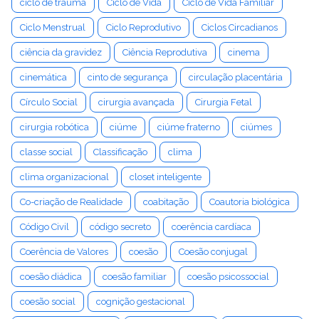
ciclo de trauma
Ciclo de Vida
Ciclo de Vida Familiar
Ciclo Menstrual
Ciclo Reprodutivo
Ciclos Circadianos
ciência da gravidez
Ciência Reprodutiva
cinema
cinemática
cinto de segurança
circulação placentária
Círculo Social
cirurgia avançada
Cirurgia Fetal
cirurgia robótica
ciúme
ciúme fraterno
ciúmes
classe social
Classificação
clima
clima organizacional
closet inteligente
Co-criação de Realidade
coabitação
Coautoria biológica
Código Civil
código secreto
coerência cardíaca
Coerência de Valores
coesão
Coesão conjugal
coesão diádica
coesão familiar
coesão psicossocial
coesão social
cognição gestacional