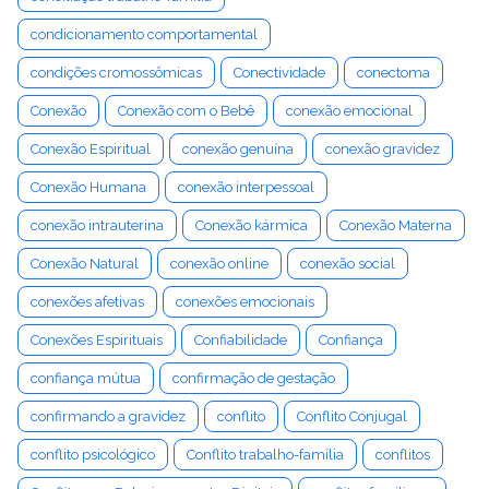
condicionamento comportamental
condições cromossômicas
Conectividade
conectoma
Conexão
Conexão com o Bebê
conexão emocional
Conexão Espiritual
conexão genuína
conexão gravidez
Conexão Humana
conexão interpessoal
conexão intrauterina
Conexão kármica
Conexão Materna
Conexão Natural
conexão online
conexão social
conexões afetivas
conexões emocionais
Conexões Espirituais
Confiabilidade
Confiança
confiança mútua
confirmação de gestação
confirmando a gravidez
conflito
Conflito Conjugal
conflito psicológico
Conflito trabalho-família
conflitos