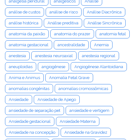
analgesia peridural
analgésicos
Análise
análise de custos
análise de risco
Análise Diacrônica
análise histórica
Análise preditiva
Análise Sincrônica
anatomia da paixão
anatomia do prazer
anatomia fetal
anatomia gestacional
ancestralidade
Anemia
anestesia
anestesia neuroaxial
anestesia regional
aneuploidias
angiogênese
Angiogênese Alantoidiana
Anima e Animus
Anomalia Fetal Grave
anomalias congênitas
anomalias cromossômicas
Ansiedade
Ansiedade de Apego
ansiedade de separação pet
ansiedade e vertigem
Ansiedade gestacional
Ansiedade Materna
Ansiedade na concepção
Ansiedade na Gravidez