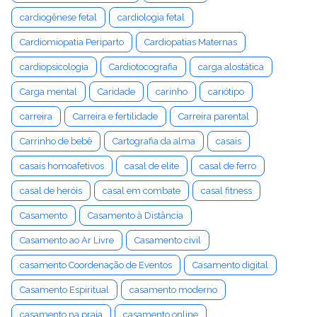
cardiogênese fetal
cardiologia fetal
Cardiomiopatia Periparto
Cardiopatias Maternas
cardiopsicologia
Cardiotocografia
carga alostática
Carga mental
Caridade
carinho
cariótipo
carreira
Carreira e fertilidade
Carreira parental
Carrinho de bebê
Cartografia da alma
casais
casais homoafetivos
casal de elite
casal de ferro
casal de heróis
casal em combate
casal fitness
Casamento
Casamento à Distância
Casamento ao Ar Livre
Casamento civil
casamento Coordenação de Eventos
Casamento digital
Casamento Espiritual
casamento moderno
casamento na praia
casamento online