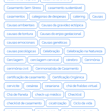
Casamento Sem Stress
casamento sustentável
casamentos
categorias de despesas
catering
Causas
Causas ambientais
Causas da gravidez ectópica
causas de tontura
Causas do enjoo gestacional
causas emocionais
Causas genéticas
causas psicológicas
Celebração
Celebração na Natureza
Cerclagem
cerclagem cervical
cérebro
Cerimônia
cerimônia civil
Cerimonialista de Casamento
certificação de casamento
Certificação Orgânica
cervicite
cesárea
cesariana
chá de fraldas virtual
Chá de Panela
check-up médico
Checklist
checklist de casamento
cicatrização
Ciclo da vida