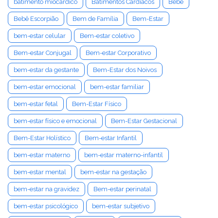
batimento miocárdico
Batimentos Cardíacos
Bebê
Bebê Escorpião
Bem de Família
Bem-Estar
bem-estar celular
Bem-estar coletivo
Bem-estar Conjugal
Bem-estar Corporativo
bem-estar da gestante
Bem-Estar dos Noivos
bem-estar emocional
bem-estar familiar
bem-estar fetal
Bem-Estar Físico
bem-estar físico e emocional
Bem-Estar Gestacional
Bem-Estar Holístico
Bem-estar Infantil
bem-estar materno
bem-estar materno-infantil
bem-estar mental
bem-estar na gestação
bem-estar na gravidez
Bem-estar perinatal
bem-estar psicológico
bem-estar subjetivo