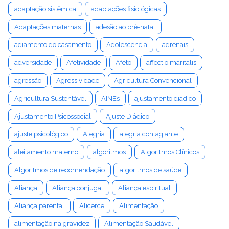
adaptação sistêmica
adaptações fisiológicas
Adaptações maternas
adesão ao pré-natal
adiamento do casamento
Adolescência
adrenais
adversidade
Afetividade
Afeto
affectio maritalis
agressão
Agressividade
Agricultura Convencional
Agricultura Sustentável
AINEs
ajustamento diádico
Ajustamento Psicossocial
Ajuste Diádico
ajuste psicológico
Alegria
alegria contagiante
aleitamento materno
algoritmos
Algoritmos Clínicos
Algoritmos de recomendação
algoritmos de saúde
Aliança
Aliança conjugal
Aliança espiritual
Aliança parental
Alicerce
Alimentação
alimentação na gravidez
Alimentação Saudável