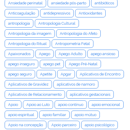
Ansiedade perinatal
ansiedade pós-parto
antibióticos
Anticoagulação
antidepressivos
Antioxidantes
antropologia
Antropologia Cultural
Antropologia da imagem
Antropologia do Afeto
Antropologia do Ritual
Antropometria Fetal
Apaixonados
Apego
Apego Adulto
apego ansioso
apego inseguro
apego pet
Apego Pré-Natal
apego seguro
Apetite
Apgar
Aplicativos de Encontro
Aplicativos de Gravidez
aplicativos de namoro
Aplicativos de Relacionamento
aplicativos gestacionais
Apoio
Apoio ao Luto
apoio contínuo
apoio emocional
apoio espiritual
apoio familiar
apoio mútuo
Apoio na concepção
Apoio parceiro
apoio psicológico