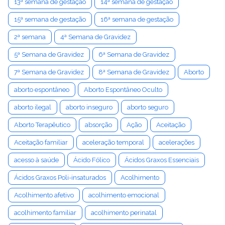
13ª semana de gestação
14ª semana de gestação
15ª semana de gestação
16ª semana de gestação
2ª semana
4ª Semana de Gravidez
5ª Semana de Gravidez
6ª Semana de Gravidez
7ª Semana de Gravidez
8ª Semana de Gravidez
Aborto
aborto espontâneo
Aborto Espontâneo Oculto
aborto ilegal
aborto inseguro
aborto seguro
Aborto Terapêutico
absorção
Ação
Aceitação
Aceitação familiar
aceleração temporal
acelerações
acesso à saúde
Ácido Fólico
Ácidos Graxos Essenciais
Ácidos Graxos Poli-insaturados
Acolhimento
Acolhimento afetivo
acolhimento emocional
acolhimento familiar
acolhimento perinatal