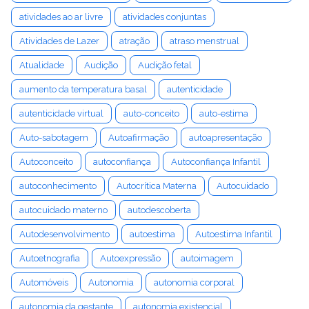
atividades ao ar livre
atividades conjuntas
Atividades de Lazer
atração
atraso menstrual
Atualidade
Audição
Audição fetal
aumento da temperatura basal
autenticidade
autenticidade virtual
auto-conceito
auto-estima
Auto-sabotagem
Autoafirmação
autoapresentação
Autoconceito
autoconfiança
Autoconfiança Infantil
autoconhecimento
Autocrítica Materna
Autocuidado
autocuidado materno
autodescoberta
Autodesenvolvimento
autoestima
Autoestima Infantil
Autoetnografia
Autoexpressão
autoimagem
Automóveis
Autonomia
autonomia corporal
autonomia da gestante
autonomia existencial