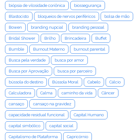
biópsia de vilosidade coriônica
biossegurança
Blastocisto
bloqueios de nervos periféricos
bolsa de mão
Bowen
branding nupcial
branding pessoal
Bridal Shower
Brilho
Brincadeira
Buffet
Bumble
Burnout Materno
burnout parental
Busca pela verdade
busca por amor
Busca por Aprovação
busca por parceiro
bússola do destino
Bússola Moral
Cabelo
Cálcio
Calculadora
Calma
caminho da vida
Câncer
cansaço
cansaço na gravidez
capacidade residual funcional
Capital Humano
capital simbólico
capital social
Capitalismo de Plataforma
Capricórnio