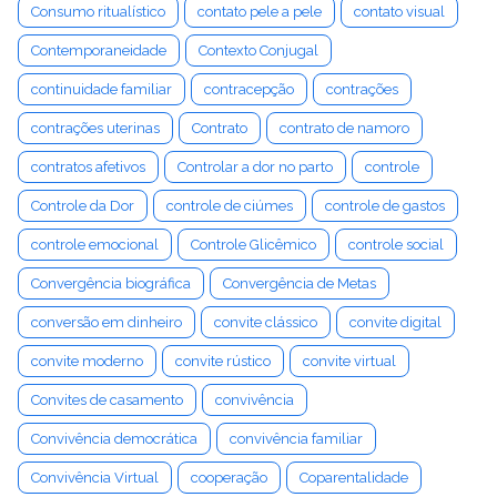
Consumo ritualístico
contato pele a pele
contato visual
Contemporaneidade
Contexto Conjugal
continuidade familiar
contracepção
contrações
contrações uterinas
Contrato
contrato de namoro
contratos afetivos
Controlar a dor no parto
controle
Controle da Dor
controle de ciúmes
controle de gastos
controle emocional
Controle Glicêmico
controle social
Convergência biográfica
Convergência de Metas
conversão em dinheiro
convite clássico
convite digital
convite moderno
convite rústico
convite virtual
Convites de casamento
convivência
Convivência democrática
convivência familiar
Convivência Virtual
cooperação
Coparentalidade