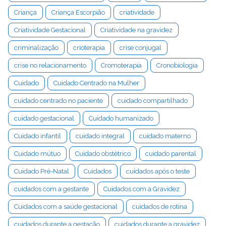
Criança
Criança Escorpião
criatividade
Criatividade Gestacional
Criatividade na gravidez
criminalização
crioterapia
crise conjugal
crise no relacionamento
Cromoterapia
Cronobiologia
Cuidado
Cuidado Centrado na Mulher
cuidado centrado no paciente
cuidado compartilhado
cuidado gestacional
Cuidado humanizado
Cuidado infantil
cuidado integral
cuidado materno
Cuidado mútuo
Cuidado obstétrico
cuidado parental
Cuidado Pré-Natal
Cuidados
cuidados após o teste
cuidados com a gestante
Cuidados com a Gravidez
Cuidados com a saúde gestacional
cuidados de rotina
cuidados durante a gestação
cuidados durante a gravidez