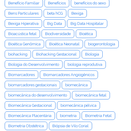
Benefício Familiar
Benefícios
benefícios do sexo
Bens Particulares
beta hCG
Bexiga
Bexiga Hiperativa
Big Data
Big Data Hospitalar
Bioacústica fetal
Biodiversidade
Bioética
Bioética Genômica
Bioética Neonatal
biogerontologia
biohacking
Biohacking Gestacional
Biologia
Biologia do Desenvolvimento
biologia reprodutiva
Biomarcadores
Biomarcadores Angiogênicos
biomarcadores gestacionais
biomecânica
biomecânica do desenvolvimento
biomecânica fetal
Biomecânica Gestacional
biomecânica pélvica
Biomecânica Placentária
biometria
Biometria Fetal
Biometria Obstétrica
Biópsia de Vilo Corial