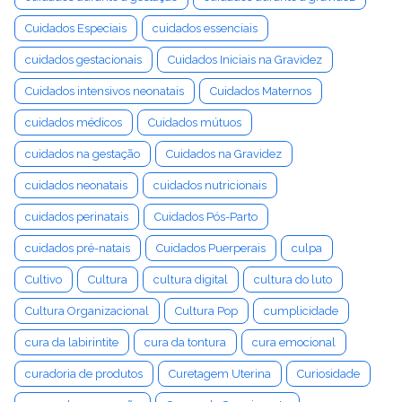
Cuidados Especiais
cuidados essenciais
cuidados gestacionais
Cuidados Iniciais na Gravidez
Cuidados intensivos neonatais
Cuidados Maternos
cuidados médicos
Cuidados mútuos
cuidados na gestação
Cuidados na Gravidez
cuidados neonatais
cuidados nutricionais
cuidados perinatais
Cuidados Pós-Parto
cuidados pré-natais
Cuidados Puerperais
culpa
Cultivo
Cultura
cultura digital
cultura do luto
Cultura Organizacional
Cultura Pop
cumplicidade
cura da labirintite
cura da tontura
cura emocional
curadoria de produtos
Curetagem Uterina
Curiosidade