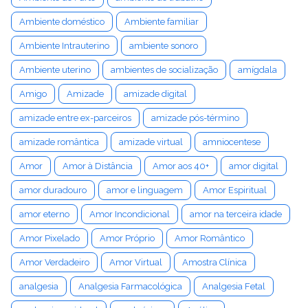
Ambiente doméstico
Ambiente familiar
Ambiente Intrauterino
ambiente sonoro
Ambiente uterino
ambientes de socialização
amígdala
Amigo
Amizade
amizade digital
amizade entre ex-parceiros
amizade pós-término
amizade romântica
amizade virtual
amniocentese
Amor
Amor à Distância
Amor aos 40+
amor digital
amor duradouro
amor e linguagem
Amor Espiritual
amor eterno
Amor Incondicional
amor na terceira idade
Amor Pixelado
Amor Próprio
Amor Romântico
Amor Verdadeiro
Amor Virtual
Amostra Clínica
analgesia
Analgesia Farmacológica
Analgesia Fetal