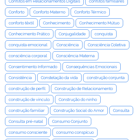
Conflitos em Relacionamentos Digitais
conflitos familiares
Conforto
Conforto Materno
Conforto Térmico
conforto têxtil
Conhecimento
Conhecimento Mútuo
Conhecimento Prático
Conjugalidade
conquista
conquista emocional
Consciência
Consciência Coletiva
consciência corporal
Consciência Materna
Consentimento Informado
Consequências Emocionais
Consistência
Constelação da vida
construção conjunta
construção de perfil
Construção de Relacionamento
construção de vínculo
Construção do ninho
construção familiar
Construção Social do Amor
Consulta
Consulta pré-natal
Consumo Conjunto
consumo consciente
consumo conspícuo