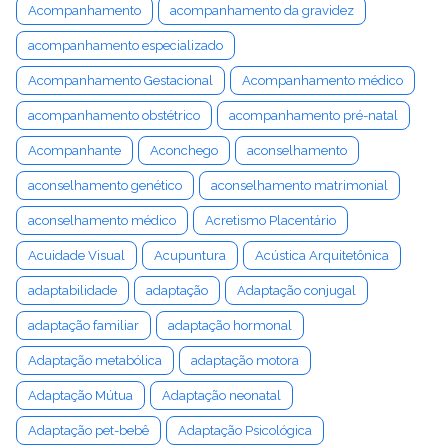
Acompanhamento
acompanhamento da gravidez
acompanhamento especializado
Acompanhamento Gestacional
Acompanhamento médico
acompanhamento obstétrico
acompanhamento pré-natal
Acompanhante
Aconchego
aconselhamento
aconselhamento genético
aconselhamento matrimonial
aconselhamento médico
Acretismo Placentário
Acuidade Visual
Acupuntura
Acústica Arquitetônica
adaptabilidade
adaptação
Adaptação conjugal
adaptação familiar
adaptação hormonal
Adaptação metabólica
adaptação motora
Adaptação Mútua
Adaptação neonatal
Adaptação pet-bebê
Adaptação Psicológica