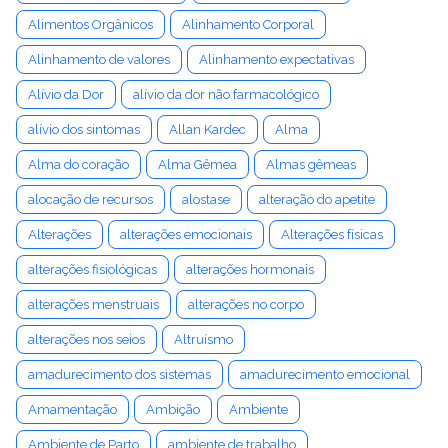
Alimentos Orgânicos
Alinhamento Corporal
Alinhamento de valores
Alinhamento expectativas
Alívio da Dor
alívio da dor não farmacológico
alívio dos sintomas
Allan Kardec
Alma
Alma do coração
Alma Gêmea
Almas gêmeas
alocação de recursos
alostase
alteração do apetite
Alterações
alterações emocionais
Alterações físicas
alterações fisiológicas
alterações hormonais
alterações menstruais
alterações no corpo
alterações nos seios
Altruísmo
amadurecimento dos sistemas
amadurecimento emocional
Amamentação
Ambição
Ambiente
Ambiente de Parto
ambiente de trabalho