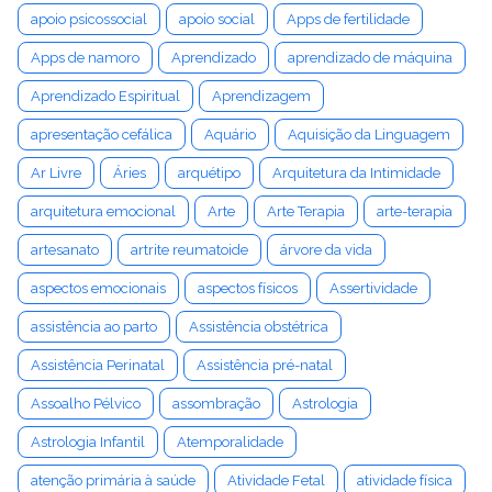
apoio psicossocial
apoio social
Apps de fertilidade
Apps de namoro
Aprendizado
aprendizado de máquina
Aprendizado Espiritual
Aprendizagem
apresentação cefálica
Aquário
Aquisição da Linguagem
Ar Livre
Áries
arquétipo
Arquitetura da Intimidade
arquitetura emocional
Arte
Arte Terapia
arte-terapia
artesanato
artrite reumatoide
árvore da vida
aspectos emocionais
aspectos físicos
Assertividade
assistência ao parto
Assistência obstétrica
Assistência Perinatal
Assistência pré-natal
Assoalho Pélvico
assombração
Astrologia
Astrologia Infantil
Atemporalidade
atenção primária à saúde
Atividade Fetal
atividade física