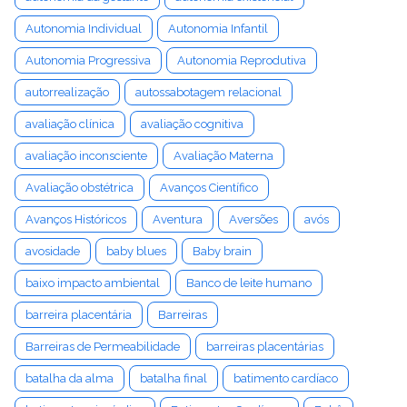
Autonomia Individual
Autonomia Infantil
Autonomia Progressiva
Autonomia Reprodutiva
autorrealização
autossabotagem relacional
avaliação clínica
avaliação cognitiva
avaliação inconsciente
Avaliação Materna
Avaliação obstétrica
Avanços Científico
Avanços Históricos
Aventura
Aversões
avós
avosidade
baby blues
Baby brain
baixo impacto ambiental
Banco de leite humano
barreira placentária
Barreiras
Barreiras de Permeabilidade
barreiras placentárias
batalha da alma
batalha final
batimento cardíaco