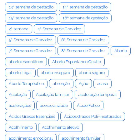
13ª semana de gestação
14ª semana de gestação
15ª semana de gestação
16ª semana de gestação
2ª semana
4ª Semana de Gravidez
5ª Semana de Gravidez
6ª Semana de Gravidez
7ª Semana de Gravidez
8ª Semana de Gravidez
Aborto
aborto espontâneo
Aborto Espontâneo Oculto
aborto ilegal
aborto inseguro
aborto seguro
Aborto Terapêutico
absorção
Ação
acaso
Aceitação
Aceitação familiar
aceleração temporal
acelerações
acesso à saúde
Ácido Fólico
Ácidos Graxos Essenciais
Ácidos Graxos Poli-insaturados
Acolhimento
Acolhimento afetivo
acolhimento emocional
acolhimento familiar