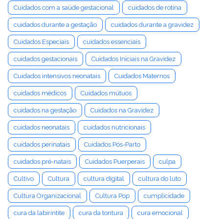
Cuidados com a saúde gestacional
cuidados de rotina
cuidados durante a gestação
cuidados durante a gravidez
Cuidados Especiais
cuidados essenciais
cuidados gestacionais
Cuidados Iniciais na Gravidez
Cuidados intensivos neonatais
Cuidados Maternos
cuidados médicos
Cuidados mútuos
cuidados na gestação
Cuidados na Gravidez
cuidados neonatais
cuidados nutricionais
cuidados perinatais
Cuidados Pós-Parto
cuidados pré-natais
Cuidados Puerperais
culpa
Cultivo
Cultura
cultura digital
cultura do luto
Cultura Organizacional
Cultura Pop
cumplicidade
cura da labirintite
cura da tontura
cura emocional