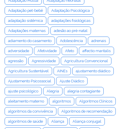
Adaptação Mútua
Adaptação neonatal
Adaptação pet-bebê
Adaptação Psicológica
adaptação sistêmica
adaptações fisiológicas
Adaptações maternas
adesão ao pré-natal
adiamento do casamento
Adolescência
adrenais
adversidade
Afetividade
Afeto
affectio maritalis
agressão
Agressividade
Agricultura Convencional
Agricultura Sustentável
AINEs
ajustamento diádico
Ajustamento Psicossocial
Ajuste Diádico
ajuste psicológico
Alegria
alegria contagiante
aleitamento materno
algoritmos
Algoritmos Clínicos
algoritmos da convivência
Algoritmos de recomendação
algoritmos de saúde
Aliança
Aliança conjugal