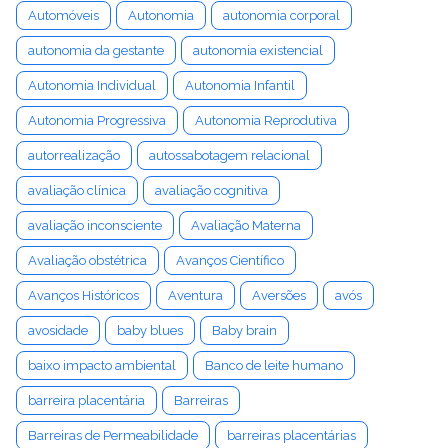
Automóveis
Autonomia
autonomia corporal
autonomia da gestante
autonomia existencial
Autonomia Individual
Autonomia Infantil
Autonomia Progressiva
Autonomia Reprodutiva
autorrealização
autossabotagem relacional
avaliação clínica
avaliação cognitiva
avaliação inconsciente
Avaliação Materna
Avaliação obstétrica
Avanços Científico
Avanços Históricos
Aventura
Aversões
avós
avosidade
baby blues
Baby brain
baixo impacto ambiental
Banco de leite humano
barreira placentária
Barreiras
Barreiras de Permeabilidade
barreiras placentárias