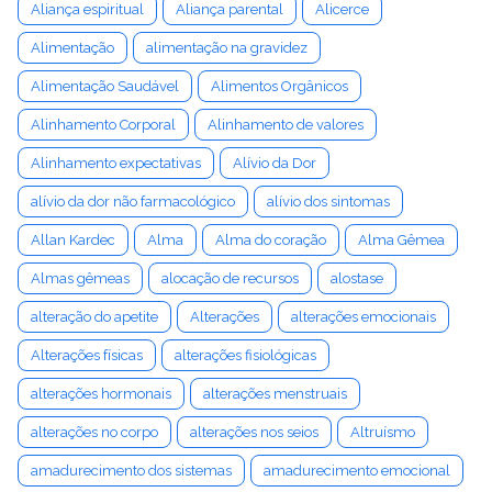
Aliança espiritual
Aliança parental
Alicerce
Alimentação
alimentação na gravidez
Alimentação Saudável
Alimentos Orgânicos
Alinhamento Corporal
Alinhamento de valores
Alinhamento expectativas
Alívio da Dor
alívio da dor não farmacológico
alívio dos sintomas
Allan Kardec
Alma
Alma do coração
Alma Gêmea
Almas gêmeas
alocação de recursos
alostase
alteração do apetite
Alterações
alterações emocionais
Alterações físicas
alterações fisiológicas
alterações hormonais
alterações menstruais
alterações no corpo
alterações nos seios
Altruísmo
amadurecimento dos sistemas
amadurecimento emocional