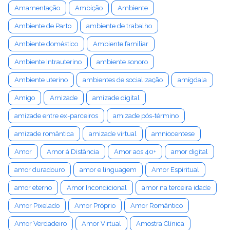
Amamentação
Ambição
Ambiente
Ambiente de Parto
ambiente de trabalho
Ambiente doméstico
Ambiente familiar
Ambiente Intrauterino
ambiente sonoro
Ambiente uterino
ambientes de socialização
amígdala
Amigo
Amizade
amizade digital
amizade entre ex-parceiros
amizade pós-término
amizade romântica
amizade virtual
amniocentese
Amor
Amor à Distância
Amor aos 40+
amor digital
amor duradouro
amor e linguagem
Amor Espiritual
amor eterno
Amor Incondicional
amor na terceira idade
Amor Pixelado
Amor Próprio
Amor Romântico
Amor Verdadeiro
Amor Virtual
Amostra Clínica