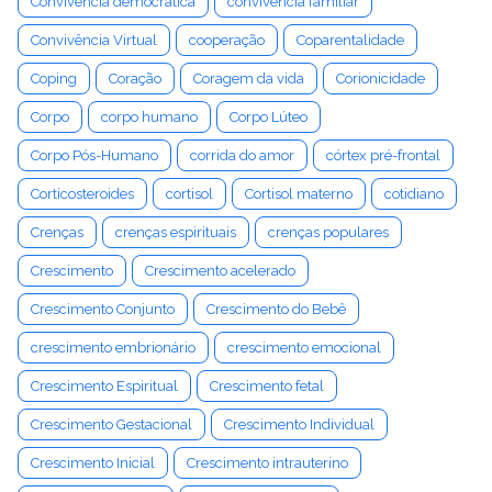
Convivência democrática
convivência familiar
Convivência Virtual
cooperação
Coparentalidade
Coping
Coração
Coragem da vida
Corionicidade
Corpo
corpo humano
Corpo Lúteo
Corpo Pós-Humano
corrida do amor
córtex pré-frontal
Corticosteroides
cortisol
Cortisol materno
cotidiano
Crenças
crenças espirituais
crenças populares
Crescimento
Crescimento acelerado
Crescimento Conjunto
Crescimento do Bebê
crescimento embrionário
crescimento emocional
Crescimento Espiritual
Crescimento fetal
Crescimento Gestacional
Crescimento Individual
Crescimento Inicial
Crescimento intrauterino