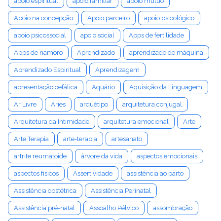
apoio espiritual
apoio familiar
apoio mútuo
Apoio na concepção
Apoio parceiro
apoio psicológico
apoio psicossocial
apoio social
Apps de fertilidade
Apps de namoro
Aprendizado
aprendizado de máquina
Aprendizado Espiritual
Aprendizagem
apresentação cefálica
Aquário
Aquisição da Linguagem
Ar Livre
Áries
arquétipo
arquitetura conjugal
Arquitetura da Intimidade
arquitetura emocional
Arte
Arte Terapia
arte-terapia
artesanato
artrite reumatoide
árvore da vida
aspectos emocionais
aspectos físicos
Assertividade
assistência ao parto
Assistência obstétrica
Assistência Perinatal
Assistência pré-natal
Assoalho Pélvico
assombração