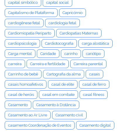
capital simbólico
capital social
Capitalismo de Plataforma
Capricórnio
cardiogênese fetal
cardiologia fetal
Cardiomiopatia Periparto
Cardiopatias Maternas
cardiopsicologia
Cardiotocografia
carga alostática
Carga mental
Caridade
carinho
cariótipo
carreira
Carreira e fertilidade
Carreira parental
Carrinho de bebê
Cartografia da alma
casais
casais homoafetivos
casal de elite
casal de ferro
casal de heróis
casal em combate
casal fitness
Casamento
Casamento à Distância
Casamento ao Ar Livre
Casamento civil
casamento Coordenação de Eventos
Casamento digital