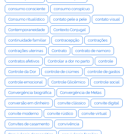
consumo consciente
consumo conspícuo
Consumo ritualístico
contato pele a pele
contato visual
Contemporaneidade
Contexto Conjugal
continuidade familiar
contracepção
contrações
contrações uterinas
Contrato
contrato de namoro
contratos afetivos
Controlar a dor no parto
controle
Controle da Dor
controle de ciúmes
controle de gastos
controle emocional
Controle Glicêmico
controle social
Convergência biográfica
Convergência de Metas
conversão em dinheiro
convite clássico
convite digital
convite moderno
convite rústico
convite virtual
Convites de casamento
convivência