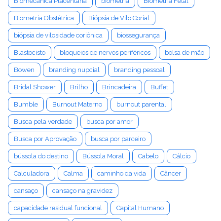
Biomecânica Placentária
biometria
Biometria Fetal
Biometria Obstétrica
Biópsia de Vilo Corial
biópsia de vilosidade coriônica
biossegurança
Blastocisto
bloqueios de nervos periféricos
bolsa de mão
Bowen
branding nupcial
branding pessoal
Bridal Shower
Brilho
Brincadeira
Buffet
Bumble
Burnout Materno
burnout parental
Busca pela verdade
busca por amor
Busca por Aprovação
busca por parceiro
bússola do destino
Bússola Moral
Cabelo
Cálcio
Calculadora
Calma
caminho da vida
Câncer
cansaço
cansaço na gravidez
capacidade residual funcional
Capital Humano