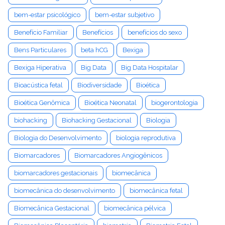
bem-estar psicológico
bem-estar subjetivo
Benefício Familiar
Benefícios
benefícios do sexo
Bens Particulares
beta hCG
Bexiga
Bexiga Hiperativa
Big Data
Big Data Hospitalar
Bioacústica fetal
Biodiversidade
Bioética
Bioética Genômica
Bioética Neonatal
biogerontologia
biohacking
Biohacking Gestacional
Biologia
Biologia do Desenvolvimento
biologia reprodutiva
Biomarcadores
Biomarcadores Angiogênicos
biomarcadores gestacionais
biomecânica
biomecânica do desenvolvimento
biomecânica fetal
Biomecânica Gestacional
biomecânica pélvica