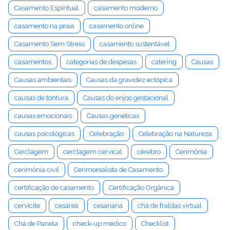
Casamento Espiritual
casamento moderno
casamento na praia
casamento online
Casamento Sem Stress
casamento sustentável
casamentos
categorias de despesas
catering
Causas
Causas ambientais
Causas da gravidez ectópica
causas de tontura
Causas do enjoo gestacional
causas emocionais
Causas genéticas
causas psicológicas
Celebração
Celebração na Natureza
Cerclagem
cerclagem cervical
cérebro
Cerimônia
cerimônia civil
Cerimonialista de Casamento
certificação de casamento
Certificação Orgânica
cervicite
cesárea
cesariana
chá de fraldas virtual
Chá de Panela
check-up médico
Checklist