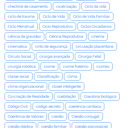
checklist de casamento
cicatrização
Ciclo da vida
ciclo de trauma
Ciclo de Vida
Ciclo de Vida Familiar
Ciclo Menstrual
Ciclo Reprodutivo
Ciclos Circadianos
ciência da gravidez
Ciência Reprodutiva
cinema
cinemática
cinto de segurança
circulação placentária
Círculo Social
cirurgia avançada
Cirurgia Fetal
cirurgia robótica
ciúme
ciúme fraterno
ciúmes
classe social
Classificação
clima
clima organizacional
closet inteligente
Co-criação de Realidade
coabitação
Coautoria biológica
Código Civil
código secreto
coerência cardíaca
Coerência de Valores
coesão
Coesão conjugal
coesão diádica
coesão familiar
coesão psicossocial