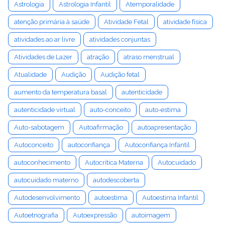
Astrologia
Astrologia Infantil
Atemporalidade
atenção primária à saúde
Atividade Fetal
atividade física
atividades ao ar livre
atividades conjuntas
Atividades de Lazer
atração
atraso menstrual
Atualidade
Audição
Audição fetal
aumento da temperatura basal
autenticidade
autenticidade virtual
auto-conceito
auto-estima
Auto-sabotagem
Autoafirmação
autoapresentação
Autoconceito
autoconfiança
Autoconfiança Infantil
autoconhecimento
Autocrítica Materna
Autocuidado
autocuidado materno
autodescoberta
Autodesenvolvimento
autoestima
Autoestima Infantil
Autoetnografia
Autoexpressão
autoimagem