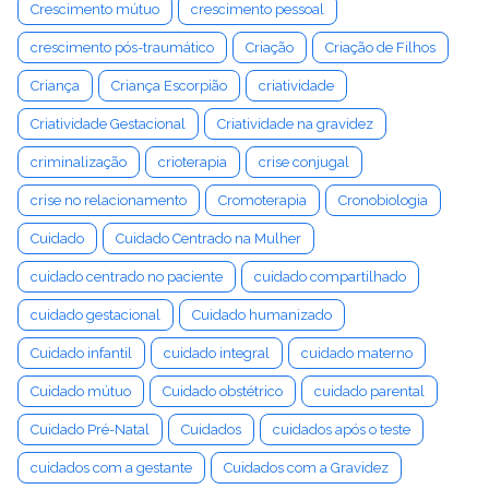
Crescimento mútuo
crescimento pessoal
crescimento pós-traumático
Criação
Criação de Filhos
Criança
Criança Escorpião
criatividade
Criatividade Gestacional
Criatividade na gravidez
criminalização
crioterapia
crise conjugal
crise no relacionamento
Cromoterapia
Cronobiologia
Cuidado
Cuidado Centrado na Mulher
cuidado centrado no paciente
cuidado compartilhado
cuidado gestacional
Cuidado humanizado
Cuidado infantil
cuidado integral
cuidado materno
Cuidado mútuo
Cuidado obstétrico
cuidado parental
Cuidado Pré-Natal
Cuidados
cuidados após o teste
cuidados com a gestante
Cuidados com a Gravidez