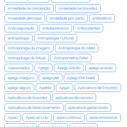
Ansiedade na concepção
Ansiedade na Gravidez
Ansiedade perinatal
ansiedade pós-parto
antibióticos
Anticoagulação
antidepressivos
Antioxidantes
antropologia
Antropologia Cultural
Antropologia da imagem
Antropologia do Afeto
Antropologia do Ritual
Antropometria Fetal
Apaixonados
Apego
Apego Adulto
apego ansioso
apego inseguro
apego pet
Apego Pré-Natal
apego seguro
Apetite
Apgar
Aplicativos de Encontro
Aplicativos de Gravidez
aplicativos de namoro
Aplicativos de Relacionamento
aplicativos gestacionais
Apoio
Apoio ao Luto
apoio contínuo
apoio emocional