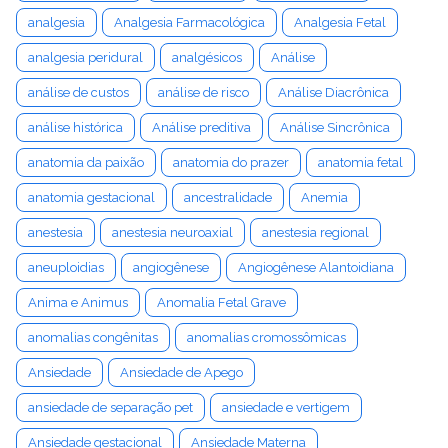
analgesia
Analgesia Farmacológica
Analgesia Fetal
analgesia peridural
analgésicos
Análise
análise de custos
análise de risco
Análise Diacrônica
análise histórica
Análise preditiva
Análise Sincrônica
anatomia da paixão
anatomia do prazer
anatomia fetal
anatomia gestacional
ancestralidade
Anemia
anestesia
anestesia neuroaxial
anestesia regional
aneuploidias
angiogênese
Angiogênese Alantoidiana
Anima e Animus
Anomalia Fetal Grave
anomalias congênitas
anomalias cromossômicas
Ansiedade
Ansiedade de Apego
ansiedade de separação pet
ansiedade e vertigem
Ansiedade gestacional
Ansiedade Materna