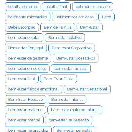
batalha da alma
batalha final
batimento cardíaco
batimento miocárdico
Batimentos Cardíacos
Bebê
Bebê Escorpião
Bem de Família
Bem-Estar
bem-estar celular
Bem-estar coletivo
Bem-estar Conjugal
Bem-estar Corporativo
bem-estar da gestante
Bem-Estar dos Noivos
bem-estar emocional
bem-estar familiar
bem-estar fetal
Bem-Estar Físico
bem-estar físico e emocional
Bem-Estar Gestacional
Bem-Estar Holístico
Bem-estar Infantil
bem-estar materno
bem-estar materno-infantil
bem-estar mental
bem-estar na gestação
bem-estar na gravidez
Bem-estar perinatal