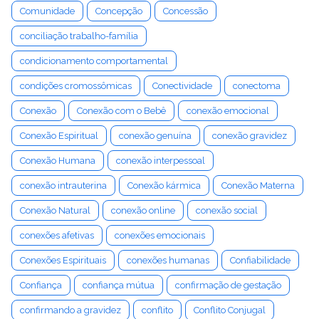
Comunidade
Concepção
Concessão
conciliação trabalho-família
condicionamento comportamental
condições cromossômicas
Conectividade
conectoma
Conexão
Conexão com o Bebê
conexão emocional
Conexão Espiritual
conexão genuína
conexão gravidez
Conexão Humana
conexão interpessoal
conexão intrauterina
Conexão kármica
Conexão Materna
Conexão Natural
conexão online
conexão social
conexões afetivas
conexões emocionais
Conexões Espirituais
conexões humanas
Confiabilidade
Confiança
confiança mútua
confirmação de gestação
confirmando a gravidez
conflito
Conflito Conjugal