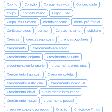
Coping
Coração
Coragem da vida
Corionicidade
Corpo
corpo humano
Corpo Lúteo
Corpo Pós-Humano
corrida do amor
córtex pré-frontal
Corticosteroides
cortisol
Cortisol materno
cotidiano
Crenças
crenças espirituais
crenças populares
Crescimento
Crescimento acelerado
Crescimento Conjunto
Crescimento do Bebê
crescimento embrionário
crescimento emocional
Crescimento Espiritual
Crescimento fetal
Crescimento Gestacional
Crescimento Individual
Crescimento Inicial
Crescimento intrauterino
Crescimento mútuo
crescimento pessoal
crescimento pós-traumático
Criação
Criação de Filhos