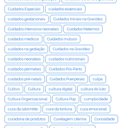
Cuidados Especiais
cuidados essenciais
cuidados gestacionais
Cuidados Iniciais na Gravidez
Cuidados intensivos neonatais
Cuidados Maternos
cuidados médicos
Cuidados mútuos
cuidados na gestação
Cuidados na Gravidez
cuidados neonatais
cuidados nutricionais
cuidados perinatais
Cuidados Pós-Parto
cuidados pré-natais
Cuidados Puerperais
culpa
Cultivo
Cultura
cultura digital
cultura do luto
Cultura Organizacional
Cultura Pop
cumplicidade
cura da labirintite
cura da tontura
cura emocional
curadoria de produtos
Curetagem Uterina
Curiosidade