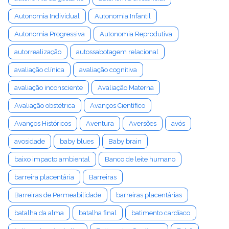
Autonomia Individual
Autonomia Infantil
Autonomia Progressiva
Autonomia Reprodutiva
autorrealização
autossabotagem relacional
avaliação clínica
avaliação cognitiva
avaliação inconsciente
Avaliação Materna
Avaliação obstétrica
Avanços Científico
Avanços Históricos
Aventura
Aversões
avós
avosidade
baby blues
Baby brain
baixo impacto ambiental
Banco de leite humano
barreira placentária
Barreiras
Barreiras de Permeabilidade
barreiras placentárias
batalha da alma
batalha final
batimento cardíaco