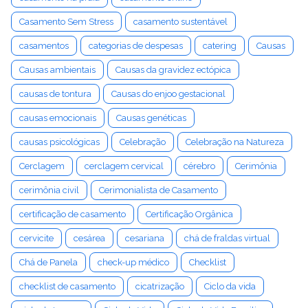
Casamento Sem Stress
casamento sustentável
casamentos
categorias de despesas
catering
Causas
Causas ambientais
Causas da gravidez ectópica
causas de tontura
Causas do enjoo gestacional
causas emocionais
Causas genéticas
causas psicológicas
Celebração
Celebração na Natureza
Cerclagem
cerclagem cervical
cérebro
Cerimônia
cerimônia civil
Cerimonialista de Casamento
certificação de casamento
Certificação Orgânica
cervicite
cesárea
cesariana
chá de fraldas virtual
Chá de Panela
check-up médico
Checklist
checklist de casamento
cicatrização
Ciclo da vida