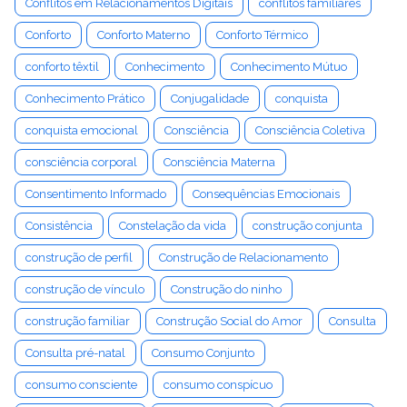
Conflitos em Relacionamentos Digitais
conflitos familiares
Conforto
Conforto Materno
Conforto Térmico
conforto têxtil
Conhecimento
Conhecimento Mútuo
Conhecimento Prático
Conjugalidade
conquista
conquista emocional
Consciência
Consciência Coletiva
consciência corporal
Consciência Materna
Consentimento Informado
Consequências Emocionais
Consistência
Constelação da vida
construção conjunta
construção de perfil
Construção de Relacionamento
construção de vínculo
Construção do ninho
construção familiar
Construção Social do Amor
Consulta
Consulta pré-natal
Consumo Conjunto
consumo consciente
consumo conspícuo