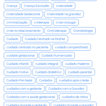
Criança
Criança Escorpião
criatividade
Criatividade Gestacional
Criatividade na gravidez
criminalização
crioterapia
crise conjugal
crise no relacionamento
Cromoterapia
Cronobiologia
Cuidado
Cuidado Centrado na Mulher
cuidado centrado no paciente
cuidado compartilhado
cuidado gestacional
Cuidado humanizado
Cuidado infantil
cuidado integral
cuidado materno
Cuidado mútuo
Cuidado obstétrico
cuidado parental
Cuidado Pré-Natal
Cuidados
cuidados após o teste
cuidados com a gestante
Cuidados com a Gravidez
Cuidados com a saúde gestacional
cuidados de rotina
cuidados durante a gestação
cuidados durante a gravidez