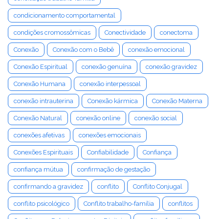
condicionamento comportamental
condições cromossômicas
Conectividade
conectoma
Conexão
Conexão com o Bebê
conexão emocional
Conexão Espiritual
conexão genuína
conexão gravidez
Conexão Humana
conexão interpessoal
conexão intrauterina
Conexão kármica
Conexão Materna
Conexão Natural
conexão online
conexão social
conexões afetivas
conexões emocionais
Conexões Espirituais
Confiabilidade
Confiança
confiança mútua
confirmação de gestação
confirmando a gravidez
conflito
Conflito Conjugal
conflito psicológico
Conflito trabalho-família
conflitos