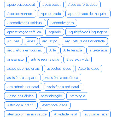
apoio psicossocial
apoio social
Apps de fertilidade
Apps de namoro
Aprendizado
aprendizado de máquina
Aprendizado Espiritual
Aprendizagem
apresentação cefálica
Aquário
Aquisição da Linguagem
Ar Livre
Áries
arquétipo
Arquitetura da Intimidade
arquitetura emocional
Arte
Arte Terapia
arte-terapia
artesanato
artrite reumatoide
árvore da vida
aspectos emocionais
aspectos físicos
Assertividade
assistência ao parto
Assistência obstétrica
Assistência Perinatal
Assistência pré-natal
Assoalho Pélvico
assombração
Astrologia
Astrologia Infantil
Atemporalidade
atenção primária à saúde
Atividade Fetal
atividade física