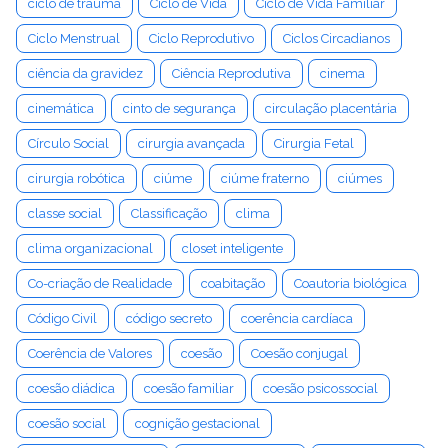
ciclo de trauma
Ciclo de Vida
Ciclo de Vida Familiar
Ciclo Menstrual
Ciclo Reprodutivo
Ciclos Circadianos
ciência da gravidez
Ciência Reprodutiva
cinema
cinemática
cinto de segurança
circulação placentária
Círculo Social
cirurgia avançada
Cirurgia Fetal
cirurgia robótica
ciúme
ciúme fraterno
ciúmes
classe social
Classificação
clima
clima organizacional
closet inteligente
Co-criação de Realidade
coabitação
Coautoria biológica
Código Civil
código secreto
coerência cardíaca
Coerência de Valores
coesão
Coesão conjugal
coesão diádica
coesão familiar
coesão psicossocial
coesão social
cognição gestacional