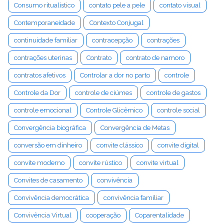
Consumo ritualístico
contato pele a pele
contato visual
Contemporaneidade
Contexto Conjugal
continuidade familiar
contracepção
contrações
contrações uterinas
Contrato
contrato de namoro
contratos afetivos
Controlar a dor no parto
controle
Controle da Dor
controle de ciúmes
controle de gastos
controle emocional
Controle Glicêmico
controle social
Convergência biográfica
Convergência de Metas
conversão em dinheiro
convite clássico
convite digital
convite moderno
convite rústico
convite virtual
Convites de casamento
convivência
Convivência democrática
convivência familiar
Convivência Virtual
cooperação
Coparentalidade