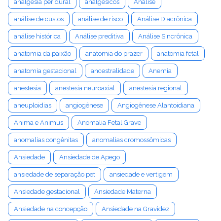
analgesia peridural
analgésicos
Análise
análise de custos
análise de risco
Análise Diacrônica
análise histórica
Análise preditiva
Análise Sincrônica
anatomia da paixão
anatomia do prazer
anatomia fetal
anatomia gestacional
ancestralidade
Anemia
anestesia
anestesia neuroaxial
anestesia regional
aneuploidias
angiogênese
Angiogênese Alantoidiana
Anima e Animus
Anomalia Fetal Grave
anomalias congênitas
anomalias cromossômicas
Ansiedade
Ansiedade de Apego
ansiedade de separação pet
ansiedade e vertigem
Ansiedade gestacional
Ansiedade Materna
Ansiedade na concepção
Ansiedade na Gravidez