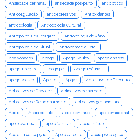
Ansiedade perinatal
ansiedade pós-parto
antibióticos
Anticoagulação
antidepressivos
Antioxidantes
antropologia
Antropologia Cultural
Antropologia da imagem
Antropologia do Afeto
Antropologia do Ritual
Antropometria Fetal
Apaixonados
Apego
Apego Adulto
apego ansioso
apego inseguro
apego pet
Apego Pré-Natal
apego seguro
Apetite
Apgar
Aplicativos de Encontro
Aplicativos de Gravidez
aplicativos de namoro
Aplicativos de Relacionamento
aplicativos gestacionais
Apoio
Apoio ao Luto
apoio contínuo
apoio emocional
apoio espiritual
apoio familiar
apoio mútuo
Apoio na concepção
Apoio parceiro
apoio psicológico