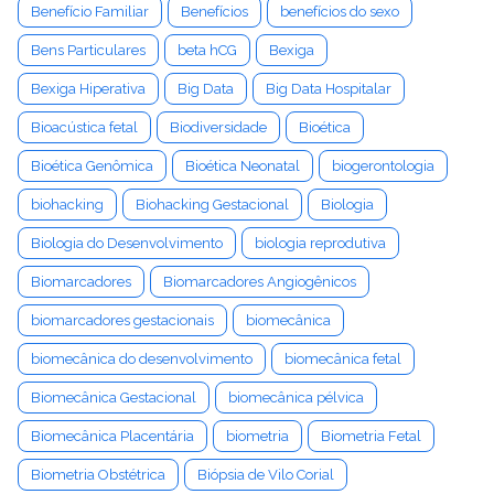
Benefício Familiar
Benefícios
benefícios do sexo
Bens Particulares
beta hCG
Bexiga
Bexiga Hiperativa
Big Data
Big Data Hospitalar
Bioacústica fetal
Biodiversidade
Bioética
Bioética Genômica
Bioética Neonatal
biogerontologia
biohacking
Biohacking Gestacional
Biologia
Biologia do Desenvolvimento
biologia reprodutiva
Biomarcadores
Biomarcadores Angiogênicos
biomarcadores gestacionais
biomecânica
biomecânica do desenvolvimento
biomecânica fetal
Biomecânica Gestacional
biomecânica pélvica
Biomecânica Placentária
biometria
Biometria Fetal
Biometria Obstétrica
Biópsia de Vilo Corial