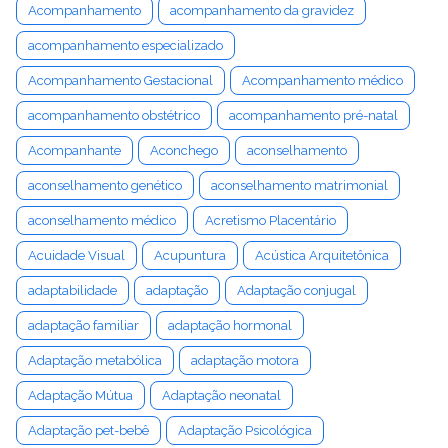
Acompanhamento
acompanhamento da gravidez
acompanhamento especializado
Acompanhamento Gestacional
Acompanhamento médico
acompanhamento obstétrico
acompanhamento pré-natal
Acompanhante
Aconchego
aconselhamento
aconselhamento genético
aconselhamento matrimonial
aconselhamento médico
Acretismo Placentário
Acuidade Visual
Acupuntura
Acústica Arquitetônica
adaptabilidade
adaptação
Adaptação conjugal
adaptação familiar
adaptação hormonal
Adaptação metabólica
adaptação motora
Adaptação Mútua
Adaptação neonatal
Adaptação pet-bebê
Adaptação Psicológica