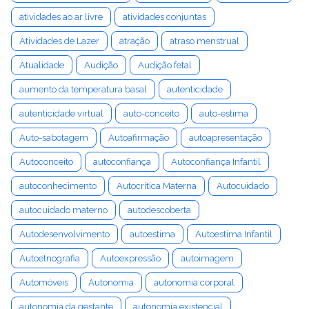
atividades ao ar livre
atividades conjuntas
Atividades de Lazer
atração
atraso menstrual
Atualidade
Audição
Audição fetal
aumento da temperatura basal
autenticidade
autenticidade virtual
auto-conceito
auto-estima
Auto-sabotagem
Autoafirmação
autoapresentação
Autoconceito
autoconfiança
Autoconfiança Infantil
autoconhecimento
Autocrítica Materna
Autocuidado
autocuidado materno
autodescoberta
Autodesenvolvimento
autoestima
Autoestima Infantil
Autoetnografia
Autoexpressão
autoimagem
Automóveis
Autonomia
autonomia corporal
autonomia da gestante
autonomia existencial