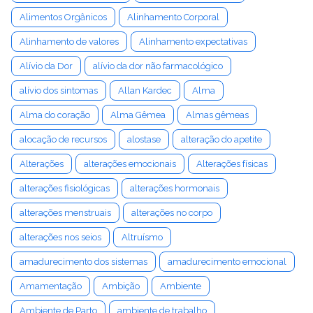
Alimentos Orgânicos
Alinhamento Corporal
Alinhamento de valores
Alinhamento expectativas
Alívio da Dor
alívio da dor não farmacológico
alívio dos sintomas
Allan Kardec
Alma
Alma do coração
Alma Gêmea
Almas gêmeas
alocação de recursos
alostase
alteração do apetite
Alterações
alterações emocionais
Alterações físicas
alterações fisiológicas
alterações hormonais
alterações menstruais
alterações no corpo
alterações nos seios
Altruísmo
amadurecimento dos sistemas
amadurecimento emocional
Amamentação
Ambição
Ambiente
Ambiente de Parto
ambiente de trabalho