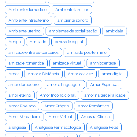
Ambiente doméstico
Ambiente familiar
Ambiente Intrauterino
ambiente sonoro
Ambiente uterino
ambientes de socialização
amígdala
Amigo
Amizade
amizade digital
amizade entre ex-parceiros
amizade pós-término
amizade romântica
amizade virtual
amniocentese
Amor
Amor à Distância
Amor aos 40+
amor digital
amor duradouro
amor e linguagem
Amor Espiritual
amor eterno
Amor Incondicional
amor na terceira idade
Amor Pixelado
Amor Próprio
Amor Romântico
Amor Verdadeiro
Amor Virtual
Amostra Clínica
analgesia
Analgesia Farmacológica
Analgesia Fetal