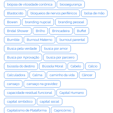
biópsia de vilosidade coriônica
biossegurança
Blastocisto
bloqueios de nervos periféricos
bolsa de mão
Bowen
branding nupcial
branding pessoal
Bridal Shower
Brilho
Brincadeira
Buffet
Bumble
Burnout Materno
burnout parental
Busca pela verdade
busca por amor
Busca por Aprovação
busca por parceiro
bússola do destino
Bússola Moral
Cabelo
Cálcio
Calculadora
Calma
caminho da vida
Câncer
cansaço
cansaço na gravidez
capacidade residual funcional
Capital Humano
capital simbólico
capital social
Capitalismo de Plataforma
Capricórnio