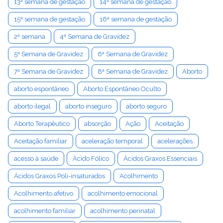
13ª semana de gestação
14ª semana de gestação
15ª semana de gestação
16ª semana de gestação
2ª semana
4ª Semana de Gravidez
5ª Semana de Gravidez
6ª Semana de Gravidez
7ª Semana de Gravidez
8ª Semana de Gravidez
Aborto
aborto espontâneo
Aborto Espontâneo Oculto
aborto ilegal
aborto inseguro
aborto seguro
Aborto Terapêutico
absorção
Ação
Aceitação
Aceitação familiar
aceleração temporal
acelerações
acesso à saúde
Ácido Fólico
Ácidos Graxos Essenciais
Ácidos Graxos Poli-insaturados
Acolhimento
Acolhimento afetivo
acolhimento emocional
acolhimento familiar
acolhimento perinatal