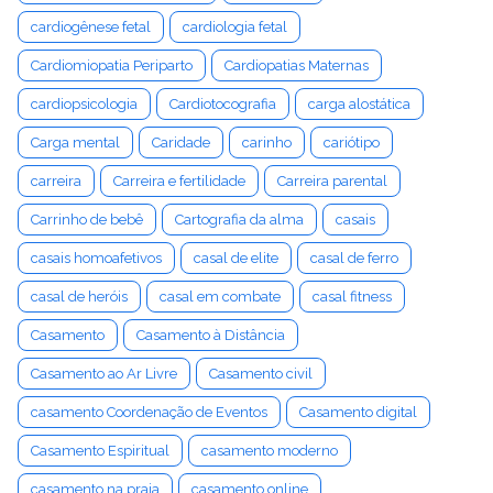
cardiogênese fetal
cardiologia fetal
Cardiomiopatia Periparto
Cardiopatias Maternas
cardiopsicologia
Cardiotocografia
carga alostática
Carga mental
Caridade
carinho
cariótipo
carreira
Carreira e fertilidade
Carreira parental
Carrinho de bebê
Cartografia da alma
casais
casais homoafetivos
casal de elite
casal de ferro
casal de heróis
casal em combate
casal fitness
Casamento
Casamento à Distância
Casamento ao Ar Livre
Casamento civil
casamento Coordenação de Eventos
Casamento digital
Casamento Espiritual
casamento moderno
casamento na praia
casamento online