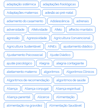
adaptação sistêmica
adaptações fisiológicas
Adaptações maternas
adesão ao pré-natal
adiamento do casamento
Adolescência
adrenais
adversidade
Afetividade
Afeto
affectio maritalis
agressão
Agressividade
Agricultura Convencional
Agricultura Sustentável
AINEs
ajustamento diádico
Ajustamento Psicossocial
Ajuste Diádico
ajuste psicológico
Alegria
alegria contagiante
aleitamento materno
algoritmos
Algoritmos Clínicos
Algoritmos de recomendação
algoritmos de saúde
Aliança
Aliança conjugal
Aliança espiritual
Aliança parental
Alicerce
Alimentação
alimentação na gravidez
Alimentação Saudável