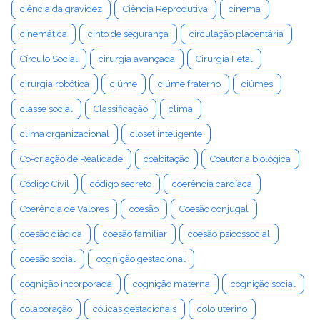
ciência da gravidez
Ciência Reprodutiva
cinema
cinemática
cinto de segurança
circulação placentária
Círculo Social
cirurgia avançada
Cirurgia Fetal
cirurgia robótica
ciúme
ciúme fraterno
ciúmes
classe social
Classificação
clima
clima organizacional
closet inteligente
Co-criação de Realidade
coabitação
Coautoria biológica
Código Civil
código secreto
coerência cardíaca
Coerência de Valores
coesão
Coesão conjugal
coesão diádica
coesão familiar
coesão psicossocial
coesão social
cognição gestacional
cognição incorporada
cognição materna
cognição social
colaboração
cólicas gestacionais
colo uterino