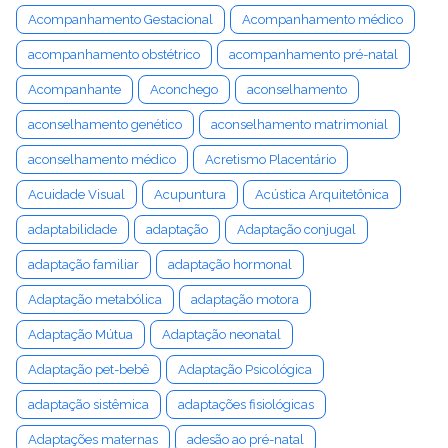
Acompanhamento Gestacional
Acompanhamento médico
acompanhamento obstétrico
acompanhamento pré-natal
Acompanhante
Aconchego
aconselhamento
aconselhamento genético
aconselhamento matrimonial
aconselhamento médico
Acretismo Placentário
Acuidade Visual
Acupuntura
Acústica Arquitetônica
adaptabilidade
adaptação
Adaptação conjugal
adaptação familiar
adaptação hormonal
Adaptação metabólica
adaptação motora
Adaptação Mútua
Adaptação neonatal
Adaptação pet-bebê
Adaptação Psicológica
adaptação sistêmica
adaptações fisiológicas
Adaptações maternas
adesão ao pré-natal