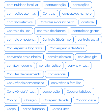
continuidade familiar
contracepção
contrações
contrações uterinas
Contrato
contrato de namoro
contratos afetivos
Controlar a dor no parto
controle
Controle da Dor
controle de ciúmes
controle de gastos
controle emocional
Controle Glicêmico
controle social
Convergência biográfica
Convergência de Metas
conversão em dinheiro
convite clássico
convite digital
convite moderno
convite rústico
convite virtual
Convites de casamento
convivência
Convivência democrática
convivência familiar
Convivência Virtual
cooperação
Coparentalidade
Coping
Coração
Coragem da vida
Corionicidade
Corpo
corpo humano
Corpo Lúteo