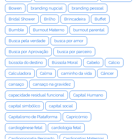
Bowen
branding nupcial
branding pessoal
Bridal Shower
Brilho
Brincadeira
Buffet
Bumble
Burnout Materno
burnout parental
Busca pela verdade
busca por amor
Busca por Aprovação
busca por parceiro
bússola do destino
Bússola Moral
Cabelo
Cálcio
Calculadora
Calma
caminho da vida
Câncer
cansaço
cansaço na gravidez
capacidade residual funcional
Capital Humano
capital simbólico
capital social
Capitalismo de Plataforma
Capricórnio
cardiogênese fetal
cardiologia fetal
Cardiomiopatia Periparto
Cardiopatias Maternas