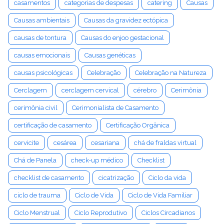
casamentos
categorias de despesas
catering
Causas
Causas ambientais
Causas da gravidez ectópica
causas de tontura
Causas do enjoo gestacional
causas emocionais
Causas genéticas
causas psicológicas
Celebração
Celebração na Natureza
Cerclagem
cerclagem cervical
cérebro
Cerimônia
cerimônia civil
Cerimonialista de Casamento
certificação de casamento
Certificação Orgânica
cervicite
cesárea
cesariana
chá de fraldas virtual
Chá de Panela
check-up médico
Checklist
checklist de casamento
cicatrização
Ciclo da vida
ciclo de trauma
Ciclo de Vida
Ciclo de Vida Familiar
Ciclo Menstrual
Ciclo Reprodutivo
Ciclos Circadianos