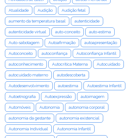
Atualidade
Audição
Audição fetal
aumento da temperatura basal
autenticidade
autenticidade virtual
auto-conceito
auto-estima
Auto-sabotagem
Autoafirmação
autoapresentação
Autoconceito
autoconfiança
Autoconfiança Infantil
autoconhecimento
Autocrítica Materna
Autocuidado
autocuidado materno
autodescoberta
Autodesenvolvimento
autoestima
Autoestima Infantil
Autoetnografia
Autoexpressão
autoimagem
Automóveis
Autonomia
autonomia corporal
autonomia da gestante
autonomia existencial
Autonomia Individual
Autonomia Infantil