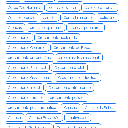
Corpo Pós-Humano
corrida do amor
córtex pré-frontal
Corticosteroides
cortisol
Cortisol materno
cotidiano
Crenças
crenças espirituais
crenças populares
Crescimento
Crescimento acelerado
Crescimento Conjunto
Crescimento do Bebê
crescimento embrionário
crescimento emocional
Crescimento Espiritual
Crescimento fetal
Crescimento Gestacional
Crescimento Individual
Crescimento Inicial
Crescimento intrauterino
Crescimento mútuo
crescimento pessoal
crescimento pós-traumático
Criação
Criação de Filhos
Criança
Criança Escorpião
criatividade
Criatividade Gestacional
Criatividade na gravidez