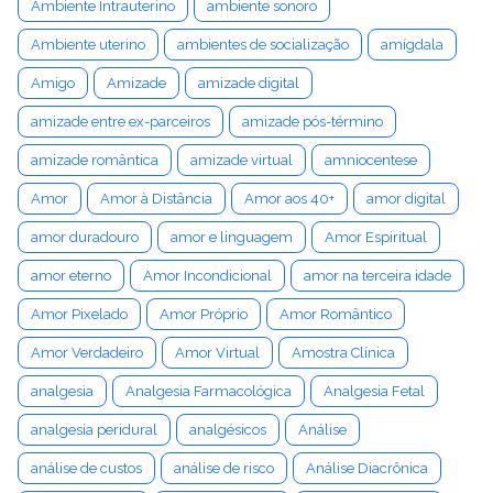
Ambiente Intrauterino
ambiente sonoro
Ambiente uterino
ambientes de socialização
amígdala
Amigo
Amizade
amizade digital
amizade entre ex-parceiros
amizade pós-término
amizade romântica
amizade virtual
amniocentese
Amor
Amor à Distância
Amor aos 40+
amor digital
amor duradouro
amor e linguagem
Amor Espiritual
amor eterno
Amor Incondicional
amor na terceira idade
Amor Pixelado
Amor Próprio
Amor Romântico
Amor Verdadeiro
Amor Virtual
Amostra Clínica
analgesia
Analgesia Farmacológica
Analgesia Fetal
analgesia peridural
analgésicos
Análise
análise de custos
análise de risco
Análise Diacrônica