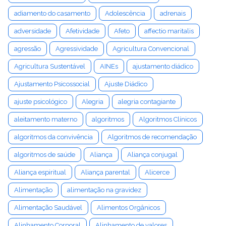
adiamento do casamento
Adolescência
adrenais
adversidade
Afetividade
Afeto
affectio maritalis
agressão
Agressividade
Agricultura Convencional
Agricultura Sustentável
AINEs
ajustamento diádico
Ajustamento Psicossocial
Ajuste Diádico
ajuste psicológico
Alegria
alegria contagiante
aleitamento materno
algoritmos
Algoritmos Clínicos
algoritmos da convivência
Algoritmos de recomendação
algoritmos de saúde
Aliança
Aliança conjugal
Aliança espiritual
Aliança parental
Alicerce
Alimentação
alimentação na gravidez
Alimentação Saudável
Alimentos Orgânicos
Alinhamento Corporal
Alinhamento de valores