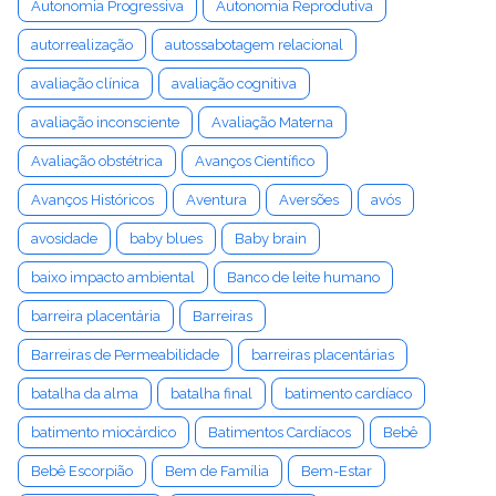
Autonomia Progressiva
Autonomia Reprodutiva
autorrealização
autossabotagem relacional
avaliação clínica
avaliação cognitiva
avaliação inconsciente
Avaliação Materna
Avaliação obstétrica
Avanços Científico
Avanços Históricos
Aventura
Aversões
avós
avosidade
baby blues
Baby brain
baixo impacto ambiental
Banco de leite humano
barreira placentária
Barreiras
Barreiras de Permeabilidade
barreiras placentárias
batalha da alma
batalha final
batimento cardíaco
batimento miocárdico
Batimentos Cardíacos
Bebê
Bebê Escorpião
Bem de Família
Bem-Estar