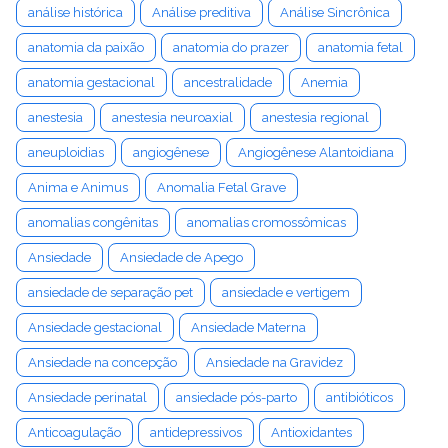
análise histórica
Análise preditiva
Análise Sincrônica
anatomia da paixão
anatomia do prazer
anatomia fetal
anatomia gestacional
ancestralidade
Anemia
anestesia
anestesia neuroaxial
anestesia regional
aneuploidias
angiogênese
Angiogênese Alantoidiana
Anima e Animus
Anomalia Fetal Grave
anomalias congênitas
anomalias cromossômicas
Ansiedade
Ansiedade de Apego
ansiedade de separação pet
ansiedade e vertigem
Ansiedade gestacional
Ansiedade Materna
Ansiedade na concepção
Ansiedade na Gravidez
Ansiedade perinatal
ansiedade pós-parto
antibióticos
Anticoagulação
antidepressivos
Antioxidantes