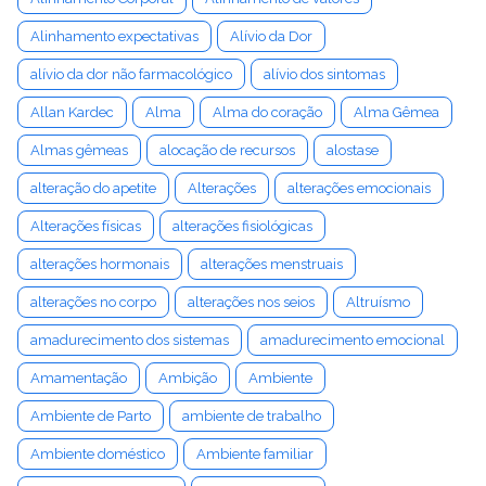
Alinhamento expectativas
Alívio da Dor
alívio da dor não farmacológico
alívio dos sintomas
Allan Kardec
Alma
Alma do coração
Alma Gêmea
Almas gêmeas
alocação de recursos
alostase
alteração do apetite
Alterações
alterações emocionais
Alterações físicas
alterações fisiológicas
alterações hormonais
alterações menstruais
alterações no corpo
alterações nos seios
Altruísmo
amadurecimento dos sistemas
amadurecimento emocional
Amamentação
Ambição
Ambiente
Ambiente de Parto
ambiente de trabalho
Ambiente doméstico
Ambiente familiar