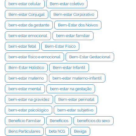
bem-estar celular
Bem-estar coletivo
Bem-estar Conjugal
Bem-estar Corporativo
bem-estar da gestante
Bem-Estar dos Noivos
bem-estar emocional
bem-estar familiar
bem-estar fetal
Bem-Estar Físico
bem-estar físico e emocional
Bem-Estar Gestacional
Bem-Estar Holístico
Bem-estar Infantil
bem-estar materno
bem-estar materno-infantil
bem-estar mental
bem-estar na gestação
bem-estar na gravidez
Bem-estar perinatal
bem-estar psicológico
bem-estar subjetivo
Benefício Familiar
Benefícios
benefícios do sexo
Bens Particulares
beta hCG
Bexiga