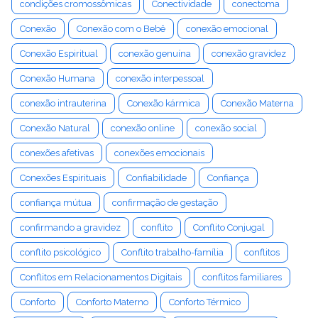
condições cromossômicas
Conectividade
conectoma
Conexão
Conexão com o Bebê
conexão emocional
Conexão Espiritual
conexão genuína
conexão gravidez
Conexão Humana
conexão interpessoal
conexão intrauterina
Conexão kármica
Conexão Materna
Conexão Natural
conexão online
conexão social
conexões afetivas
conexões emocionais
Conexões Espirituais
Confiabilidade
Confiança
confiança mútua
confirmação de gestação
confirmando a gravidez
conflito
Conflito Conjugal
conflito psicológico
Conflito trabalho-família
conflitos
Conflitos em Relacionamentos Digitais
conflitos familiares
Conforto
Conforto Materno
Conforto Térmico