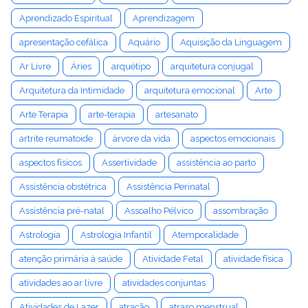
Aprendizado Espiritual
Aprendizagem
apresentação cefálica
Aquário
Aquisição da Linguagem
Ar Livre
Áries
arquétipo
arquitetura conjugal
Arquitetura da Intimidade
arquitetura emocional
Arte
Arte Terapia
arte-terapia
artesanato
artrite reumatoide
árvore da vida
aspectos emocionais
aspectos físicos
Assertividade
assistência ao parto
Assistência obstétrica
Assistência Perinatal
Assistência pré-natal
Assoalho Pélvico
assombração
Astrologia
Astrologia Infantil
Atemporalidade
atenção primária à saúde
Atividade Fetal
atividade física
atividades ao ar livre
atividades conjuntas
Atividades de Lazer
atração
atraso menstrual