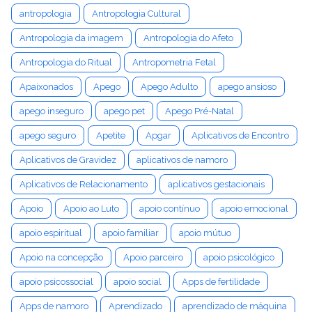
antropologia
Antropologia Cultural
Antropologia da imagem
Antropologia do Afeto
Antropologia do Ritual
Antropometria Fetal
Apaixonados
Apego
Apego Adulto
apego ansioso
apego inseguro
apego pet
Apego Pré-Natal
apego seguro
Apetite
Apgar
Aplicativos de Encontro
Aplicativos de Gravidez
aplicativos de namoro
Aplicativos de Relacionamento
aplicativos gestacionais
Apoio
Apoio ao Luto
apoio contínuo
apoio emocional
apoio espiritual
apoio familiar
apoio mútuo
Apoio na concepção
Apoio parceiro
apoio psicológico
apoio psicossocial
apoio social
Apps de fertilidade
Apps de namoro
Aprendizado
aprendizado de máquina