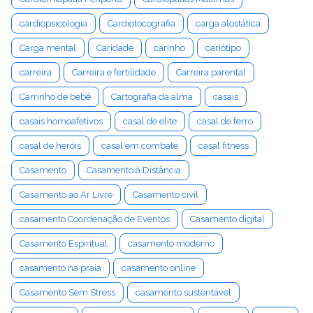
cardiopsicologia
Cardiotocografia
carga alostática
Carga mental
Caridade
carinho
cariótipo
carreira
Carreira e fertilidade
Carreira parental
Carrinho de bebê
Cartografia da alma
casais
casais homoafetivos
casal de elite
casal de ferro
casal de heróis
casal em combate
casal fitness
Casamento
Casamento à Distância
Casamento ao Ar Livre
Casamento civil
casamento Coordenação de Eventos
Casamento digital
Casamento Espiritual
casamento moderno
casamento na praia
casamento online
Casamento Sem Stress
casamento sustentável