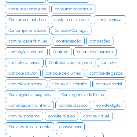
consumo consciente
consumo conspícuo
Consumo ritualístico
contato pele a pele
contato visual
Contemporaneidade
Contexto Conjugal
continuidade familiar
contracepção
contrações
contrações uterinas
Contrato
contrato de namoro
contratos afetivos
Controlar a dor no parto
controle
Controle da Dor
controle de ciúmes
controle de gastos
controle emocional
Controle Glicêmico
controle social
Convergência biográfica
Convergência de Metas
conversão em dinheiro
convite clássico
convite digital
convite moderno
convite rústico
convite virtual
Convites de casamento
convivência