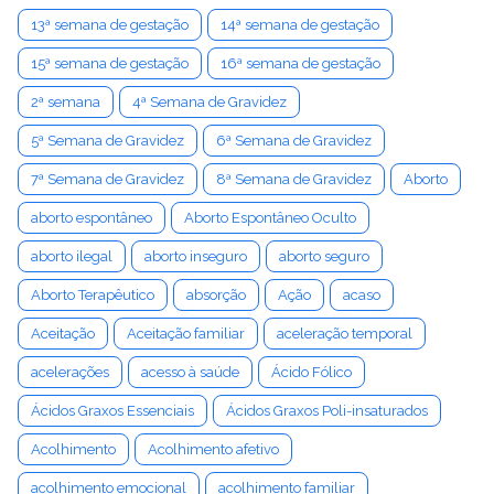
13ª semana de gestação
14ª semana de gestação
15ª semana de gestação
16ª semana de gestação
2ª semana
4ª Semana de Gravidez
5ª Semana de Gravidez
6ª Semana de Gravidez
7ª Semana de Gravidez
8ª Semana de Gravidez
Aborto
aborto espontâneo
Aborto Espontâneo Oculto
aborto ilegal
aborto inseguro
aborto seguro
Aborto Terapêutico
absorção
Ação
acaso
Aceitação
Aceitação familiar
aceleração temporal
acelerações
acesso à saúde
Ácido Fólico
Ácidos Graxos Essenciais
Ácidos Graxos Poli-insaturados
Acolhimento
Acolhimento afetivo
acolhimento emocional
acolhimento familiar