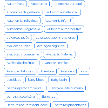
Automóveis
Autonomia
autonomia corporal
autonomia da gestante
autonomia existencial
Autonomia Individual
Autonomia Infantil
Autonomia Progressiva
Autonomia Reprodutiva
autorrealização
autossabotagem relacional
avaliação clínica
avaliação cognitiva
avaliação inconsciente
Avaliação Materna
Avaliação obstétrica
Avanços Científico
Avanços Históricos
Aventura
Aversões
avós
avosidade
baby blues
Baby brain
baixo impacto ambiental
Banco de leite humano
barreira placentária
Barreiras
Barreiras de Permeabilidade
barreiras placentárias