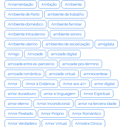
Amamentação
Ambição
Ambiente
Ambiente de Parto
ambiente de trabalho
Ambiente doméstico
Ambiente familiar
Ambiente Intrauterino
ambiente sonoro
Ambiente uterino
ambientes de socialização
amígdala
Amigo
Amizade
amizade digital
amizade entre ex-parceiros
amizade pós-término
amizade romântica
amizade virtual
amniocentese
Amor
Amor à Distância
Amor aos 40+
amor digital
amor duradouro
amor e linguagem
Amor Espiritual
amor eterno
Amor Incondicional
amor na terceira idade
Amor Pixelado
Amor Próprio
Amor Romântico
Amor Verdadeiro
Amor Virtual
Amostra Clínica