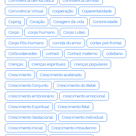
Convivência democrática
convivência familiar
Convivência Virtual
cooperação
Coparentalidade
Coping
Coração
Coragem da vida
Corionicidade
Corpo
corpo humano
Corpo Lúteo
Corpo Pós-Humano
corrida do amor
córtex pré-frontal
Corticosteroides
cortisol
Cortisol materno
cotidiano
Crenças
crenças espirituais
crenças populares
Crescimento
Crescimento acelerado
Crescimento Conjunto
Crescimento do Bebê
crescimento embrionário
crescimento emocional
Crescimento Espiritual
Crescimento fetal
Crescimento Gestacional
Crescimento Individual
Crescimento Inicial
Crescimento intrauterino