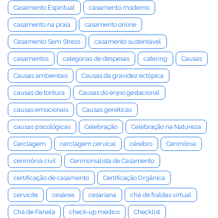
Casamento Espiritual
casamento moderno
casamento na praia
casamento online
Casamento Sem Stress
casamento sustentável
casamentos
categorias de despesas
catering
Causas
Causas ambientais
Causas da gravidez ectópica
causas de tontura
Causas do enjoo gestacional
causas emocionais
Causas genéticas
causas psicológicas
Celebração
Celebração na Natureza
Cerclagem
cerclagem cervical
cérebro
Cerimônia
cerimônia civil
Cerimonialista de Casamento
certificação de casamento
Certificação Orgânica
cervicite
cesárea
cesariana
chá de fraldas virtual
Chá de Panela
check-up médico
Checklist