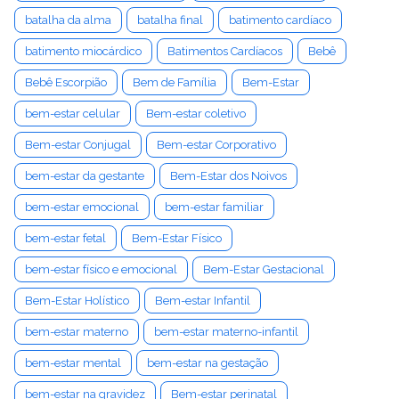
batalha da alma
batalha final
batimento cardíaco
batimento miocárdico
Batimentos Cardíacos
Bebê
Bebê Escorpião
Bem de Família
Bem-Estar
bem-estar celular
Bem-estar coletivo
Bem-estar Conjugal
Bem-estar Corporativo
bem-estar da gestante
Bem-Estar dos Noivos
bem-estar emocional
bem-estar familiar
bem-estar fetal
Bem-Estar Físico
bem-estar físico e emocional
Bem-Estar Gestacional
Bem-Estar Holístico
Bem-estar Infantil
bem-estar materno
bem-estar materno-infantil
bem-estar mental
bem-estar na gestação
bem-estar na gravidez
Bem-estar perinatal