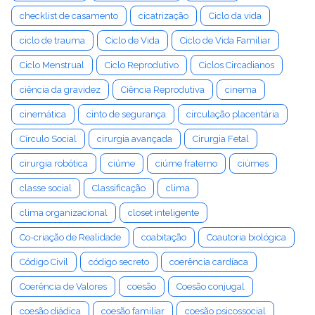
checklist de casamento
cicatrização
Ciclo da vida
ciclo de trauma
Ciclo de Vida
Ciclo de Vida Familiar
Ciclo Menstrual
Ciclo Reprodutivo
Ciclos Circadianos
ciência da gravidez
Ciência Reprodutiva
cinema
cinemática
cinto de segurança
circulação placentária
Círculo Social
cirurgia avançada
Cirurgia Fetal
cirurgia robótica
ciúme
ciúme fraterno
ciúmes
classe social
Classificação
clima
clima organizacional
closet inteligente
Co-criação de Realidade
coabitação
Coautoria biológica
Código Civil
código secreto
coerência cardíaca
Coerência de Valores
coesão
Coesão conjugal
coesão diádica
coesão familiar
coesão psicossocial