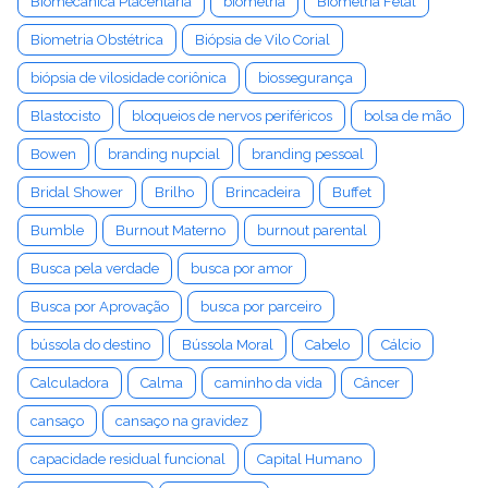
Biomecânica Placentária
biometria
Biometria Fetal
Biometria Obstétrica
Biópsia de Vilo Corial
biópsia de vilosidade coriônica
biossegurança
Blastocisto
bloqueios de nervos periféricos
bolsa de mão
Bowen
branding nupcial
branding pessoal
Bridal Shower
Brilho
Brincadeira
Buffet
Bumble
Burnout Materno
burnout parental
Busca pela verdade
busca por amor
Busca por Aprovação
busca por parceiro
bússola do destino
Bússola Moral
Cabelo
Cálcio
Calculadora
Calma
caminho da vida
Câncer
cansaço
cansaço na gravidez
capacidade residual funcional
Capital Humano