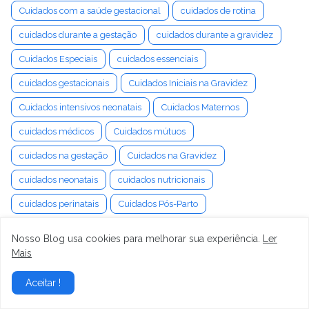
Cuidados com a saúde gestacional
cuidados de rotina
cuidados durante a gestação
cuidados durante a gravidez
Cuidados Especiais
cuidados essenciais
cuidados gestacionais
Cuidados Iniciais na Gravidez
Cuidados intensivos neonatais
Cuidados Maternos
cuidados médicos
Cuidados mútuos
cuidados na gestação
Cuidados na Gravidez
cuidados neonatais
cuidados nutricionais
cuidados perinatais
Cuidados Pós-Parto
cuidados pré-natais
Cuidados Puerperais
culpa
Nosso Blog usa cookies para melhorar sua experiência.
Ler
Cultivo
Cultura
cultura digital
cultura do luto
Mais
Cultura Organizacional
Cultura Pop
cumplicidade
Aceitar !
cura da labirintite
cura da tontura
cura emocional