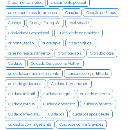
Crescimento mútuo
crescimento pessoal
crescimento pós-traumático
Criação
Criação de Filhos
Criança
Criança Escorpião
criatividade
Criatividade Gestacional
Criatividade na gravidez
criminalização
crioterapia
crise conjugal
crise no relacionamento
Cromoterapia
Cronobiologia
Cuidado
Cuidado Centrado na Mulher
cuidado centrado no paciente
cuidado compartilhado
cuidado gestacional
Cuidado humanizado
Cuidado infantil
cuidado integral
cuidado materno
Cuidado mútuo
Cuidado obstétrico
cuidado parental
Cuidado Pré-Natal
Cuidados
cuidados após o teste
cuidados com a gestante
Cuidados com a Gravidez