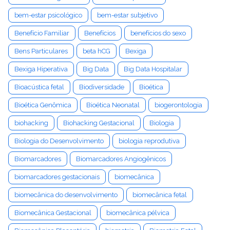
bem-estar psicológico
bem-estar subjetivo
Benefício Familiar
Benefícios
benefícios do sexo
Bens Particulares
beta hCG
Bexiga
Bexiga Hiperativa
Big Data
Big Data Hospitalar
Bioacústica fetal
Biodiversidade
Bioética
Bioética Genômica
Bioética Neonatal
biogerontologia
biohacking
Biohacking Gestacional
Biologia
Biologia do Desenvolvimento
biologia reprodutiva
Biomarcadores
Biomarcadores Angiogênicos
biomarcadores gestacionais
biomecânica
biomecânica do desenvolvimento
biomecânica fetal
Biomecânica Gestacional
biomecânica pélvica