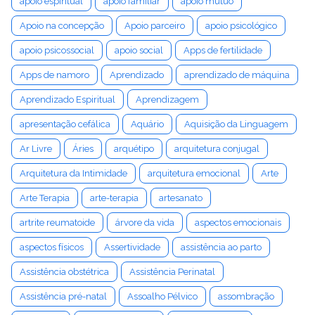
apoio espiritual
apoio familiar
apoio mútuo
Apoio na concepção
Apoio parceiro
apoio psicológico
apoio psicossocial
apoio social
Apps de fertilidade
Apps de namoro
Aprendizado
aprendizado de máquina
Aprendizado Espiritual
Aprendizagem
apresentação cefálica
Aquário
Aquisição da Linguagem
Ar Livre
Áries
arquétipo
arquitetura conjugal
Arquitetura da Intimidade
arquitetura emocional
Arte
Arte Terapia
arte-terapia
artesanato
artrite reumatoide
árvore da vida
aspectos emocionais
aspectos físicos
Assertividade
assistência ao parto
Assistência obstétrica
Assistência Perinatal
Assistência pré-natal
Assoalho Pélvico
assombração