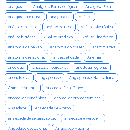
analgesia
Analgesia Farmacológica
Analgesia Fetal
analgesia peridural
analgésicos
Análise
análise de custos
análise de risco
Análise Diacrônica
análise histórica
Análise preditiva
Análise Sincrônica
anatomia da paixão
anatomia do prazer
anatomia fetal
anatomia gestacional
ancestralidade
Anemia
anestesia
anestesia neuroaxial
anestesia regional
aneuploidias
angiogênese
Angiogênese Alantoidiana
Anima e Animus
Anomalia Fetal Grave
anomalias congênitas
anomalias cromossômicas
Ansiedade
Ansiedade de Apego
ansiedade de separação pet
ansiedade e vertigem
Ansiedade gestacional
Ansiedade Materna