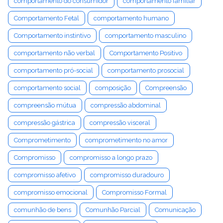
comportamento do consumidor
comportamento familiar
Comportamento Fetal
comportamento humano
Comportamento instintivo
comportamento masculino
comportamento não verbal
Comportamento Positivo
comportamento pró-social
comportamento prosocial
comportamento social
composição
Compreensão
compreensão mútua
compressão abdominal
compressão gástrica
compressão visceral
Comprometimento
comprometimento no amor
Compromisso
compromisso a longo prazo
compromisso afetivo
compromisso duradouro
compromisso emocional
Compromisso Formal
comunhão de bens
Comunhão Parcial
Comunicação