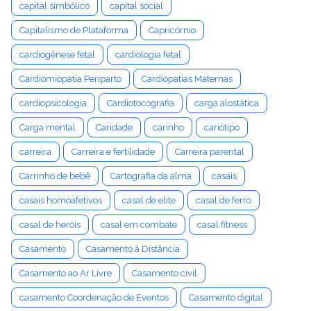
capital simbólico
capital social
Capitalismo de Plataforma
Capricórnio
cardiogênese fetal
cardiologia fetal
Cardiomiopatia Periparto
Cardiopatias Maternas
cardiopsicologia
Cardiotocografia
carga alostática
Carga mental
Caridade
carinho
cariótipo
carreira
Carreira e fertilidade
Carreira parental
Carrinho de bebê
Cartografia da alma
casais
casais homoafetivos
casal de elite
casal de ferro
casal de heróis
casal em combate
casal fitness
Casamento
Casamento à Distância
Casamento ao Ar Livre
Casamento civil
casamento Coordenação de Eventos
Casamento digital