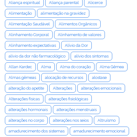
Aliança espiritual
Aliança parental
Alicerce
Alimentação
alimentação na gravidez
Alimentação Saudável
Alimentos Orgânicos
Alinhamento Corporal
Alinhamento de valores
Alinhamento expectativas
Alívio da Dor
alívio da dor não farmacológico
alívio dos sintomas
Allan Kardec
Alma
Alma do coração
Alma Gêmea
Almas gêmeas
alocação de recursos
alostase
alteração do apetite
Alterações
alterações emocionais
Alterações físicas
alterações fisiológicas
alterações hormonais
alterações menstruais
alterações no corpo
alterações nos seios
Altruísmo
amadurecimento dos sistemas
amadurecimento emocional