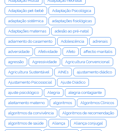
Adaptação Mútua
Adaptação neonatal
Adaptação pet-bebê
Adaptação Psicológica
adaptação sistêmica
adaptações fisiológicas
Adaptações maternas
adesão ao pré-natal
adiamento do casamento
Adolescência
adrenais
adversidade
Afetividade
Afeto
affectio maritalis
agressão
Agressividade
Agricultura Convencional
Agricultura Sustentável
AINEs
ajustamento diádico
Ajustamento Psicossocial
Ajuste Diádico
ajuste psicológico
Alegria
alegria contagiante
aleitamento materno
algoritmos
Algoritmos Clínicos
algoritmos da convivência
Algoritmos de recomendação
algoritmos de saúde
Aliança
Aliança conjugal