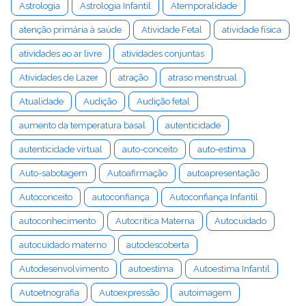
Astrologia
Astrologia Infantil
Atemporalidade
atenção primária à saúde
Atividade Fetal
atividade física
atividades ao ar livre
atividades conjuntas
Atividades de Lazer
atração
atraso menstrual
Atualidade
Audição
Audição fetal
aumento da temperatura basal
autenticidade
autenticidade virtual
auto-conceito
auto-estima
Auto-sabotagem
Autoafirmação
autoapresentação
Autoconceito
autoconfiança
Autoconfiança Infantil
autoconhecimento
Autocrítica Materna
Autocuidado
autocuidado materno
autodescoberta
Autodesenvolvimento
autoestima
Autoestima Infantil
Autoetnografia
Autoexpressão
autoimagem