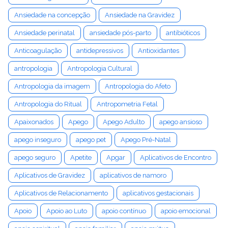
Ansiedade na concepção
Ansiedade na Gravidez
Ansiedade perinatal
ansiedade pós-parto
antibióticos
Anticoagulação
antidepressivos
Antioxidantes
antropologia
Antropologia Cultural
Antropologia da imagem
Antropologia do Afeto
Antropologia do Ritual
Antropometria Fetal
Apaixonados
Apego
Apego Adulto
apego ansioso
apego inseguro
apego pet
Apego Pré-Natal
apego seguro
Apetite
Apgar
Aplicativos de Encontro
Aplicativos de Gravidez
aplicativos de namoro
Aplicativos de Relacionamento
aplicativos gestacionais
Apoio
Apoio ao Luto
apoio contínuo
apoio emocional