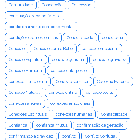
Comunidade
Concepção
Concessão
conciliação trabalho-família
condicionamento comportamental
condições cromossômicas
Conectividade
conectoma
Conexão
Conexão com o Bebê
conexão emocional
Conexão Espiritual
conexão genuína
conexão gravidez
Conexão Humana
conexão interpessoal
conexão intrauterina
Conexão kármica
Conexão Materna
Conexão Natural
conexão online
conexão social
conexões afetivas
conexões emocionais
Conexões Espirituais
conexões humanas
Confiabilidade
Confiança
confiança mútua
confirmação de gestação
confirmando a gravidez
conflito
Conflito Conjugal