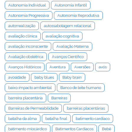
Autonomia Individual
Autonomia Infantil
Autonomia Progressiva
Autonomia Reprodutiva
autorrealização
autossabotagem relacional
avaliação clínica
avaliação cognitiva
avaliação inconsciente
Avaliação Materna
Avaliação obstétrica
Avanços Científico
Avanços Históricos
Aventura
Aversões
avós
avosidade
baby blues
Baby brain
baixo impacto ambiental
Banco de leite humano
barreira placentária
Barreiras
Barreiras de Permeabilidade
barreiras placentárias
batalha da alma
batalha final
batimento cardíaco
batimento miocárdico
Batimentos Cardíacos
Bebê