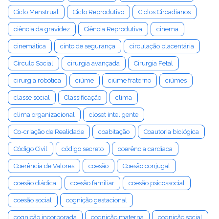
Ciclo Menstrual
Ciclo Reprodutivo
Ciclos Circadianos
ciência da gravidez
Ciência Reprodutiva
cinema
cinemática
cinto de segurança
circulação placentária
Círculo Social
cirurgia avançada
Cirurgia Fetal
cirurgia robótica
ciúme
ciúme fraterno
ciúmes
classe social
Classificação
clima
clima organizacional
closet inteligente
Co-criação de Realidade
coabitação
Coautoria biológica
Código Civil
código secreto
coerência cardíaca
Coerência de Valores
coesão
Coesão conjugal
coesão diádica
coesão familiar
coesão psicossocial
coesão social
cognição gestacional
cognição incorporada
cognição materna
cognição social