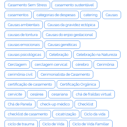
Casamento Sem Stress
casamento sustentável
casamentos
categorias de despesas
catering
Causas
Causas ambientais
Causas da gravidez ectópica
causas de tontura
Causas do enjoo gestacional
causas emocionais
Causas genéticas
causas psicológicas
Celebração
Celebração na Natureza
Cerclagem
cerclagem cervical
cérebro
Cerimônia
cerimônia civil
Cerimonialista de Casamento
certificação de casamento
Certificação Orgânica
cervicite
cesárea
cesariana
chá de fraldas virtual
Chá de Panela
check-up médico
Checklist
checklist de casamento
cicatrização
Ciclo da vida
ciclo de trauma
Ciclo de Vida
Ciclo de Vida Familiar