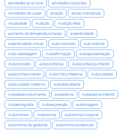
atividades ao ar livre
atividades conjuntas
Atividades de Lazer
atração
atraso menstrual
Atualidade
Audição
Audição fetal
aumento da temperatura basal
autenticidade
autenticidade virtual
auto-conceito
auto-estima
Auto-sabotagem
Autoafirmação
autoapresentação
Autoconceito
autoconfiança
Autoconfiança Infantil
autoconhecimento
Autocrítica Materna
Autocuidado
autocuidado materno
autodescoberta
Autodesenvolvimento
autoestima
Autoestima Infantil
Autoetnografia
Autoexpressão
autoimagem
Automóveis
Autonomia
autonomia corporal
autonomia da gestante
autonomia existencial