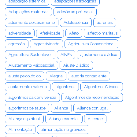
adaptação sistêmica
adaptações fisiológicas
Adaptações maternas
adesão ao pré-natal
adiamento do casamento
Adolescência
adrenais
adversidade
Afetividade
Afeto
affectio maritalis
agressão
Agressividade
Agricultura Convencional
Agricultura Sustentável
AINEs
ajustamento diádico
Ajustamento Psicossocial
Ajuste Diádico
ajuste psicológico
Alegria
alegria contagiante
aleitamento materno
algoritmos
Algoritmos Clínicos
algoritmos da convivência
Algoritmos de recomendação
algoritmos de saúde
Aliança
Aliança conjugal
Aliança espiritual
Aliança parental
Alicerce
Alimentação
alimentação na gravidez