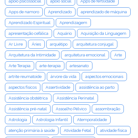
apoio psicossocial
apoio social
Apps de fertilidade
Apps de namoro
Aprendizado
aprendizado de máquina
Aprendizado Espiritual
Aprendizagem
apresentação cefálica
Aquário
Aquisição da Linguagem
Ar Livre
Áries
arquétipo
arquitetura conjugal
Arquitetura da Intimidade
arquitetura emocional
Arte
Arte Terapia
arte-terapia
artesanato
artrite reumatoide
árvore da vida
aspectos emocionais
aspectos físicos
Assertividade
assistência ao parto
Assistência obstétrica
Assistência Perinatal
Assistência pré-natal
Assoalho Pélvico
assombração
Astrologia
Astrologia Infantil
Atemporalidade
atenção primária à saúde
Atividade Fetal
atividade física