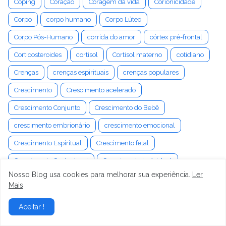
Coping
Coração
Coragem da vida
Corionicidade
Corpo
corpo humano
Corpo Lúteo
Corpo Pós-Humano
corrida do amor
córtex pré-frontal
Corticosteroides
cortisol
Cortisol materno
cotidiano
Crenças
crenças espirituais
crenças populares
Crescimento
Crescimento acelerado
Crescimento Conjunto
Crescimento do Bebê
crescimento embrionário
crescimento emocional
Crescimento Espiritual
Crescimento fetal
Crescimento Gestacional
Crescimento Individual
Nosso Blog usa cookies para melhorar sua experiência.
Ler
Crescimento Inicial
Crescimento intrauterino
Mais
Crescimento mútuo
crescimento pessoal
Aceitar !
crescimento pós-traumático
Criação
Criação de Filhos