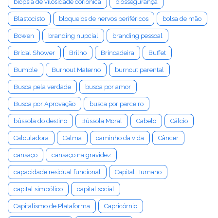
biópsia de vilosidade coriônica
biossegurança
Blastocisto
bloqueios de nervos periféricos
bolsa de mão
Bowen
branding nupcial
branding pessoal
Bridal Shower
Brilho
Brincadeira
Buffet
Bumble
Burnout Materno
burnout parental
Busca pela verdade
busca por amor
Busca por Aprovação
busca por parceiro
bússola do destino
Bússola Moral
Cabelo
Cálcio
Calculadora
Calma
caminho da vida
Câncer
cansaço
cansaço na gravidez
capacidade residual funcional
Capital Humano
capital simbólico
capital social
Capitalismo de Plataforma
Capricórnio