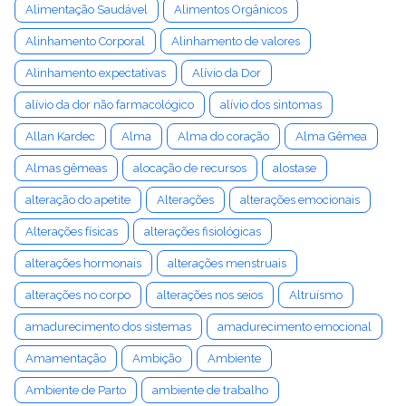
Alimentação Saudável
Alimentos Orgânicos
Alinhamento Corporal
Alinhamento de valores
Alinhamento expectativas
Alívio da Dor
alívio da dor não farmacológico
alívio dos sintomas
Allan Kardec
Alma
Alma do coração
Alma Gêmea
Almas gêmeas
alocação de recursos
alostase
alteração do apetite
Alterações
alterações emocionais
Alterações físicas
alterações fisiológicas
alterações hormonais
alterações menstruais
alterações no corpo
alterações nos seios
Altruísmo
amadurecimento dos sistemas
amadurecimento emocional
Amamentação
Ambição
Ambiente
Ambiente de Parto
ambiente de trabalho