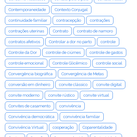
Contemporaneidade
Contexto Conjugal
continuidade familiar
contracepção
contrações
contrações uterinas
Contrato
contrato de namoro
contratos afetivos
Controlar a dor no parto
controle
Controle da Dor
controle de ciúmes
controle de gastos
controle emocional
Controle Glicêmico
controle social
Convergência biográfica
Convergência de Metas
conversão em dinheiro
convite clássico
convite digital
convite moderno
convite rústico
convite virtual
Convites de casamento
convivência
Convivência democrática
convivência familiar
Convivência Virtual
cooperação
Coparentalidade