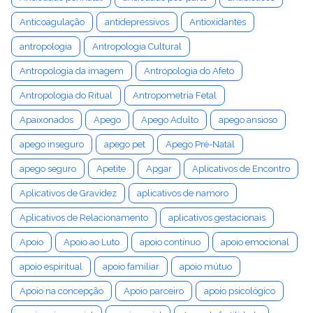
Anticoagulação
antidepressivos
Antioxidantes
antropologia
Antropologia Cultural
Antropologia da imagem
Antropologia do Afeto
Antropologia do Ritual
Antropometria Fetal
Apaixonados
Apego
Apego Adulto
apego ansioso
apego inseguro
apego pet
Apego Pré-Natal
apego seguro
Apetite
Apgar
Aplicativos de Encontro
Aplicativos de Gravidez
aplicativos de namoro
Aplicativos de Relacionamento
aplicativos gestacionais
Apoio
Apoio ao Luto
apoio contínuo
apoio emocional
apoio espiritual
apoio familiar
apoio mútuo
Apoio na concepção
Apoio parceiro
apoio psicológico