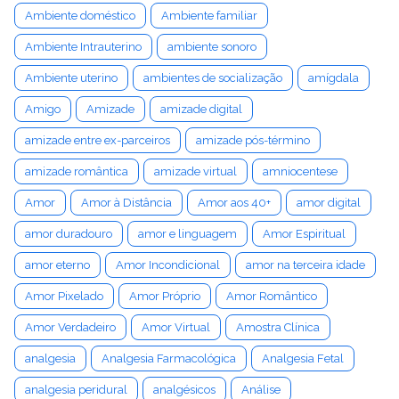
Ambiente doméstico
Ambiente familiar
Ambiente Intrauterino
ambiente sonoro
Ambiente uterino
ambientes de socialização
amígdala
Amigo
Amizade
amizade digital
amizade entre ex-parceiros
amizade pós-término
amizade romântica
amizade virtual
amniocentese
Amor
Amor à Distância
Amor aos 40+
amor digital
amor duradouro
amor e linguagem
Amor Espiritual
amor eterno
Amor Incondicional
amor na terceira idade
Amor Pixelado
Amor Próprio
Amor Romântico
Amor Verdadeiro
Amor Virtual
Amostra Clínica
analgesia
Analgesia Farmacológica
Analgesia Fetal
analgesia peridural
analgésicos
Análise