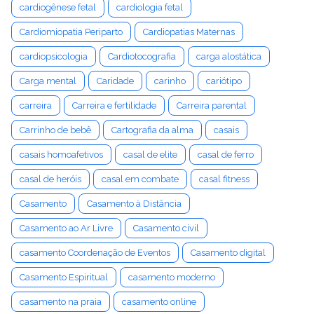
cardiogênese fetal
cardiologia fetal
Cardiomiopatia Periparto
Cardiopatias Maternas
cardiopsicologia
Cardiotocografia
carga alostática
Carga mental
Caridade
carinho
cariótipo
carreira
Carreira e fertilidade
Carreira parental
Carrinho de bebê
Cartografia da alma
casais
casais homoafetivos
casal de elite
casal de ferro
casal de heróis
casal em combate
casal fitness
Casamento
Casamento à Distância
Casamento ao Ar Livre
Casamento civil
casamento Coordenação de Eventos
Casamento digital
Casamento Espiritual
casamento moderno
casamento na praia
casamento online