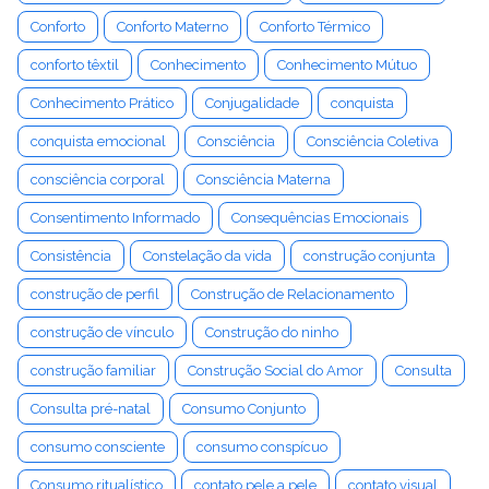
Conforto
Conforto Materno
Conforto Térmico
conforto têxtil
Conhecimento
Conhecimento Mútuo
Conhecimento Prático
Conjugalidade
conquista
conquista emocional
Consciência
Consciência Coletiva
consciência corporal
Consciência Materna
Consentimento Informado
Consequências Emocionais
Consistência
Constelação da vida
construção conjunta
construção de perfil
Construção de Relacionamento
construção de vínculo
Construção do ninho
construção familiar
Construção Social do Amor
Consulta
Consulta pré-natal
Consumo Conjunto
consumo consciente
consumo conspícuo
Consumo ritualístico
contato pele a pele
contato visual