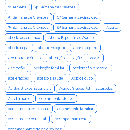
2ª semana
4ª Semana de Gravidez
5ª Semana de Gravidez
6ª Semana de Gravidez
7ª Semana de Gravidez
8ª Semana de Gravidez
Aborto
aborto espontâneo
Aborto Espontâneo Oculto
aborto ilegal
aborto inseguro
aborto seguro
Aborto Terapêutico
absorção
Ação
acaso
Aceitação
Aceitação familiar
aceleração temporal
acelerações
acesso à saúde
Ácido Fólico
Ácidos Graxos Essenciais
Ácidos Graxos Poli-insaturados
Acolhimento
Acolhimento afetivo
acolhimento emocional
acolhimento familiar
acolhimento perinatal
Acompanhamento
acompanhamento da gravidez