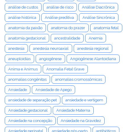
análise de custos
análise de risco
Análise Diacrônica
análise histórica
Análise preditiva
Análise Sincrônica
anatomia da paixão
anatomia do prazer
anatomia fetal
anatomia gestacional
ancestralidade
Anemia
anestesia
anestesia neuroaxial
anestesia regional
aneuploidias
angiogênese
Angiogênese Alantoidiana
Anima e Animus
Anomalia Fetal Grave
anomalias congênitas
anomalias cromossômicas
Ansiedade
Ansiedade de Apego
ansiedade de separação pet
ansiedade e vertigem
Ansiedade gestacional
Ansiedade Materna
Ansiedade na concepção
Ansiedade na Gravidez
Ansiedade perinatal
ansiedade pós-parto
antibióticos