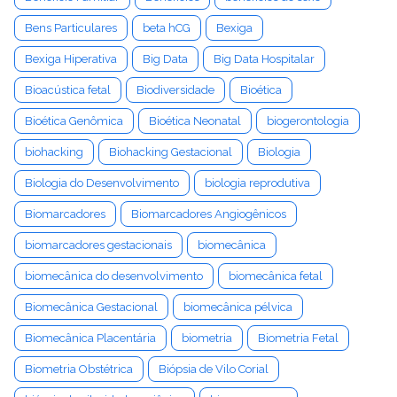
Bens Particulares
beta hCG
Bexiga
Bexiga Hiperativa
Big Data
Big Data Hospitalar
Bioacústica fetal
Biodiversidade
Bioética
Bioética Genômica
Bioética Neonatal
biogerontologia
biohacking
Biohacking Gestacional
Biologia
Biologia do Desenvolvimento
biologia reprodutiva
Biomarcadores
Biomarcadores Angiogênicos
biomarcadores gestacionais
biomecânica
biomecânica do desenvolvimento
biomecânica fetal
Biomecânica Gestacional
biomecânica pélvica
Biomecânica Placentária
biometria
Biometria Fetal
Biometria Obstétrica
Biópsia de Vilo Corial