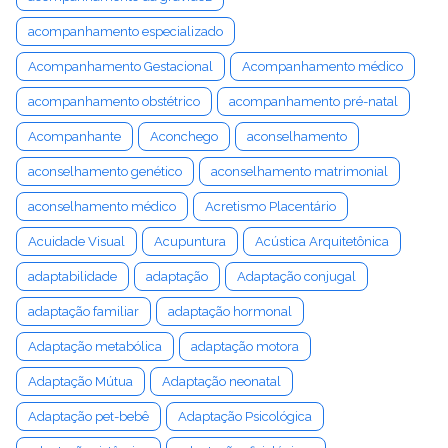
acompanhamento especializado
Acompanhamento Gestacional
Acompanhamento médico
acompanhamento obstétrico
acompanhamento pré-natal
Acompanhante
Aconchego
aconselhamento
aconselhamento genético
aconselhamento matrimonial
aconselhamento médico
Acretismo Placentário
Acuidade Visual
Acupuntura
Acústica Arquitetônica
adaptabilidade
adaptação
Adaptação conjugal
adaptação familiar
adaptação hormonal
Adaptação metabólica
adaptação motora
Adaptação Mútua
Adaptação neonatal
Adaptação pet-bebê
Adaptação Psicológica