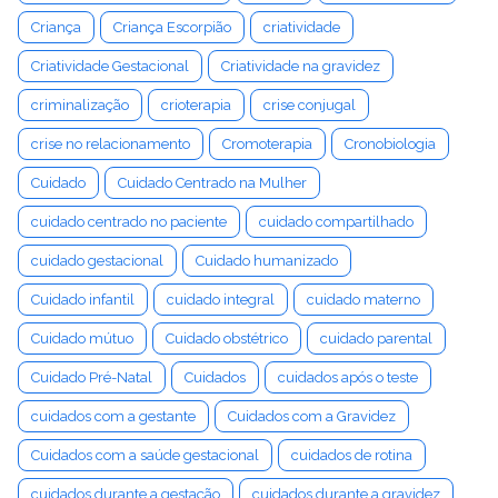
Criança
Criança Escorpião
criatividade
Criatividade Gestacional
Criatividade na gravidez
criminalização
crioterapia
crise conjugal
crise no relacionamento
Cromoterapia
Cronobiologia
Cuidado
Cuidado Centrado na Mulher
cuidado centrado no paciente
cuidado compartilhado
cuidado gestacional
Cuidado humanizado
Cuidado infantil
cuidado integral
cuidado materno
Cuidado mútuo
Cuidado obstétrico
cuidado parental
Cuidado Pré-Natal
Cuidados
cuidados após o teste
cuidados com a gestante
Cuidados com a Gravidez
Cuidados com a saúde gestacional
cuidados de rotina
cuidados durante a gestação
cuidados durante a gravidez