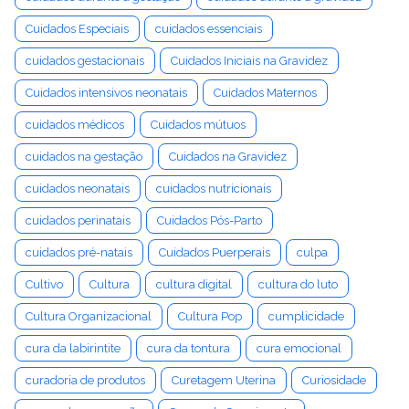
Cuidados Especiais
cuidados essenciais
cuidados gestacionais
Cuidados Iniciais na Gravidez
Cuidados intensivos neonatais
Cuidados Maternos
cuidados médicos
Cuidados mútuos
cuidados na gestação
Cuidados na Gravidez
cuidados neonatais
cuidados nutricionais
cuidados perinatais
Cuidados Pós-Parto
cuidados pré-natais
Cuidados Puerperais
culpa
Cultivo
Cultura
cultura digital
cultura do luto
Cultura Organizacional
Cultura Pop
cumplicidade
cura da labirintite
cura da tontura
cura emocional
curadoria de produtos
Curetagem Uterina
Curiosidade