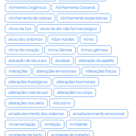
Alimentos Orgânicos
Alinhamento Corporal
Alinhamento de valores
Alinhamento expectativas
Alívio da Dor
alívio da dor não farmacológico
alívio dos sintomas
Allan Kardec
Alma
Alma do coração
Alma Gêmea
Almas gêmeas
alocação de recursos
alostase
alteração do apetite
Alterações
alterações emocionais
Alterações físicas
alterações fisiológicas
alterações hormonais
alterações menstruais
alterações no corpo
alterações nos seios
Altruísmo
amadurecimento dos sistemas
amadurecimento emocional
Amamentação
Ambição
Ambiente
Ambiente de Parto
ambiente de trabalho