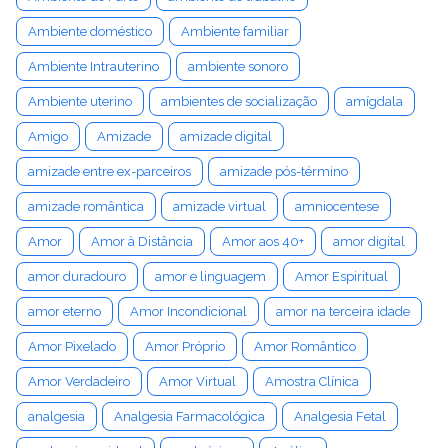
Ambiente doméstico
Ambiente familiar
Ambiente Intrauterino
ambiente sonoro
Ambiente uterino
ambientes de socialização
amígdala
Amigo
Amizade
amizade digital
amizade entre ex-parceiros
amizade pós-término
amizade romântica
amizade virtual
amniocentese
Amor
Amor à Distância
Amor aos 40+
amor digital
amor duradouro
amor e linguagem
Amor Espiritual
amor eterno
Amor Incondicional
amor na terceira idade
Amor Pixelado
Amor Próprio
Amor Romântico
Amor Verdadeiro
Amor Virtual
Amostra Clínica
analgesia
Analgesia Farmacológica
Analgesia Fetal