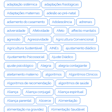
adaptação sistêmica
adaptações fisiológicas
Adaptações maternas
adesão ao pré-natal
adiamento do casamento
Adolescência
adrenais
adversidade
Afetividade
Afeto
affectio maritalis
agressão
Agressividade
Agricultura Convencional
Agricultura Sustentável
AINEs
ajustamento diádico
Ajustamento Psicossocial
Ajuste Diádico
ajuste psicológico
Alegria
alegria contagiante
aleitamento materno
algoritmos
Algoritmos Clínicos
Algoritmos de recomendação
algoritmos de saúde
Aliança
Aliança conjugal
Aliança espiritual
Aliança parental
Alicerce
Alimentação
alimentação na gravidez
Alimentação Saudável