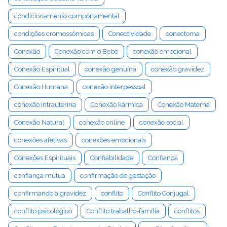
condicionamento comportamental
condições cromossômicas
Conectividade
conectoma
Conexão
Conexão com o Bebê
conexão emocional
Conexão Espiritual
conexão genuína
conexão gravidez
Conexão Humana
conexão interpessoal
conexão intrauterina
Conexão kármica
Conexão Materna
Conexão Natural
conexão online
conexão social
conexões afetivas
conexões emocionais
Conexões Espirituais
Confiabilidade
Confiança
confiança mútua
confirmação de gestação
confirmando a gravidez
conflito
Conflito Conjugal
conflito psicológico
Conflito trabalho-família
conflitos