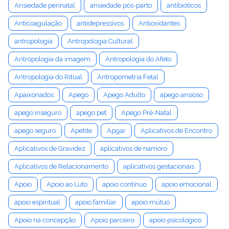
Ansiedade perinatal
ansiedade pós-parto
antibióticos
Anticoagulação
antidepressivos
Antioxidantes
antropologia
Antropologia Cultural
Antropologia da imagem
Antropologia do Afeto
Antropologia do Ritual
Antropometria Fetal
Apaixonados
Apego
Apego Adulto
apego ansioso
apego inseguro
apego pet
Apego Pré-Natal
apego seguro
Apetite
Apgar
Aplicativos de Encontro
Aplicativos de Gravidez
aplicativos de namoro
Aplicativos de Relacionamento
aplicativos gestacionais
Apoio
Apoio ao Luto
apoio contínuo
apoio emocional
apoio espiritual
apoio familiar
apoio mútuo
Apoio na concepção
Apoio parceiro
apoio psicológico