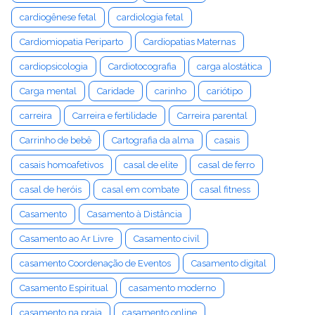
cardiogênese fetal
cardiologia fetal
Cardiomiopatia Periparto
Cardiopatias Maternas
cardiopsicologia
Cardiotocografia
carga alostática
Carga mental
Caridade
carinho
cariótipo
carreira
Carreira e fertilidade
Carreira parental
Carrinho de bebê
Cartografia da alma
casais
casais homoafetivos
casal de elite
casal de ferro
casal de heróis
casal em combate
casal fitness
Casamento
Casamento à Distância
Casamento ao Ar Livre
Casamento civil
casamento Coordenação de Eventos
Casamento digital
Casamento Espiritual
casamento moderno
casamento na praia
casamento online