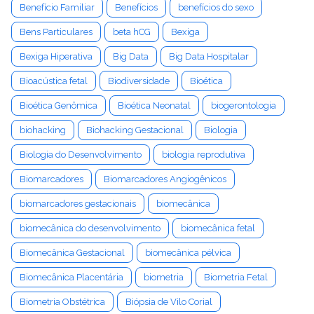
Benefício Familiar
Benefícios
benefícios do sexo
Bens Particulares
beta hCG
Bexiga
Bexiga Hiperativa
Big Data
Big Data Hospitalar
Bioacústica fetal
Biodiversidade
Bioética
Bioética Genômica
Bioética Neonatal
biogerontologia
biohacking
Biohacking Gestacional
Biologia
Biologia do Desenvolvimento
biologia reprodutiva
Biomarcadores
Biomarcadores Angiogênicos
biomarcadores gestacionais
biomecânica
biomecânica do desenvolvimento
biomecânica fetal
Biomecânica Gestacional
biomecânica pélvica
Biomecânica Placentária
biometria
Biometria Fetal
Biometria Obstétrica
Biópsia de Vilo Corial