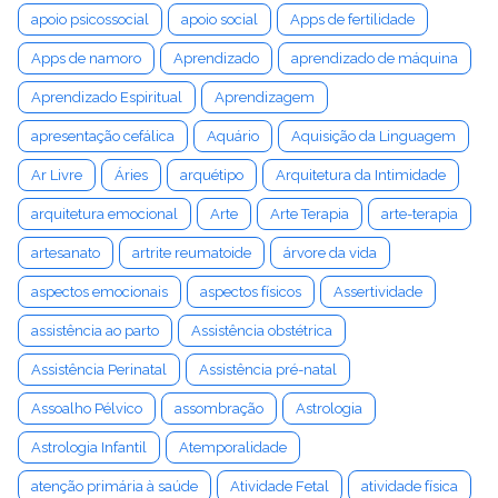
apoio psicossocial
apoio social
Apps de fertilidade
Apps de namoro
Aprendizado
aprendizado de máquina
Aprendizado Espiritual
Aprendizagem
apresentação cefálica
Aquário
Aquisição da Linguagem
Ar Livre
Áries
arquétipo
Arquitetura da Intimidade
arquitetura emocional
Arte
Arte Terapia
arte-terapia
artesanato
artrite reumatoide
árvore da vida
aspectos emocionais
aspectos físicos
Assertividade
assistência ao parto
Assistência obstétrica
Assistência Perinatal
Assistência pré-natal
Assoalho Pélvico
assombração
Astrologia
Astrologia Infantil
Atemporalidade
atenção primária à saúde
Atividade Fetal
atividade física