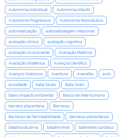
Autonomia Individual
Autonomia Infantil
Autonomia Progressiva
Autonomia Reprodutiva
autorrealização
autossabotagem relacional
avaliação clínica
avaliação cognitiva
avaliação inconsciente
Avaliação Materna
Avaliação obstétrica
Avanços Científico
Avanços Históricos
Aventura
Aversões
avós
avosidade
baby blues
Baby brain
baixo impacto ambiental
Banco de leite humano
barreira placentária
Barreiras
Barreiras de Permeabilidade
barreiras placentárias
batalha da alma
batalha final
batimento cardíaco