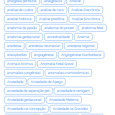
analgesia peridural
analgésicos
Análise
análise de custos
análise de risco
Análise Diacrônica
análise histórica
Análise preditiva
Análise Sincrônica
anatomia da paixão
anatomia do prazer
anatomia fetal
anatomia gestacional
ancestralidade
Anemia
anestesia
anestesia neuroaxial
anestesia regional
aneuploidias
angiogênese
Angiogênese Alantoidiana
Anima e Animus
Anomalia Fetal Grave
anomalias congênitas
anomalias cromossômicas
Ansiedade
Ansiedade de Apego
ansiedade de separação pet
ansiedade e vertigem
Ansiedade gestacional
Ansiedade Materna
Ansiedade na concepção
Ansiedade na Gravidez