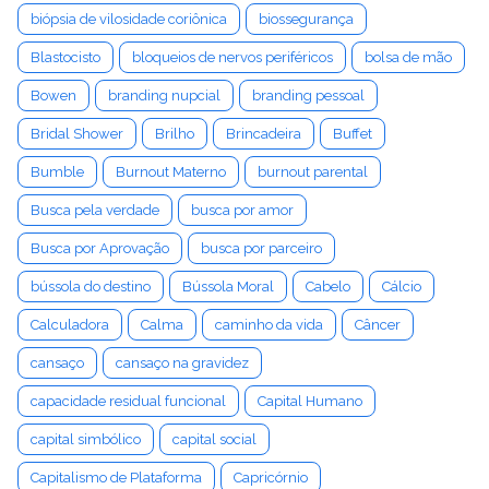
biópsia de vilosidade coriônica
biossegurança
Blastocisto
bloqueios de nervos periféricos
bolsa de mão
Bowen
branding nupcial
branding pessoal
Bridal Shower
Brilho
Brincadeira
Buffet
Bumble
Burnout Materno
burnout parental
Busca pela verdade
busca por amor
Busca por Aprovação
busca por parceiro
bússola do destino
Bússola Moral
Cabelo
Cálcio
Calculadora
Calma
caminho da vida
Câncer
cansaço
cansaço na gravidez
capacidade residual funcional
Capital Humano
capital simbólico
capital social
Capitalismo de Plataforma
Capricórnio