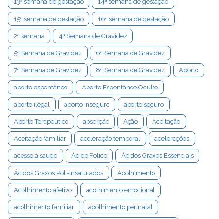
13ª semana de gestação
14ª semana de gestação
15ª semana de gestação
16ª semana de gestação
2ª semana
4ª Semana de Gravidez
5ª Semana de Gravidez
6ª Semana de Gravidez
7ª Semana de Gravidez
8ª Semana de Gravidez
Aborto
aborto espontâneo
Aborto Espontâneo Oculto
aborto ilegal
aborto inseguro
aborto seguro
Aborto Terapêutico
absorção
Ação
Aceitação
Aceitação familiar
aceleração temporal
acelerações
acesso à saúde
Ácido Fólico
Ácidos Graxos Essenciais
Ácidos Graxos Poli-insaturados
Acolhimento
Acolhimento afetivo
acolhimento emocional
acolhimento familiar
acolhimento perinatal