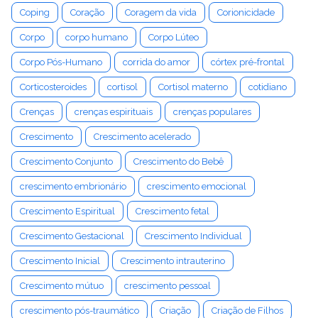
Coping
Coração
Coragem da vida
Corionicidade
Corpo
corpo humano
Corpo Lúteo
Corpo Pós-Humano
corrida do amor
córtex pré-frontal
Corticosteroides
cortisol
Cortisol materno
cotidiano
Crenças
crenças espirituais
crenças populares
Crescimento
Crescimento acelerado
Crescimento Conjunto
Crescimento do Bebê
crescimento embrionário
crescimento emocional
Crescimento Espiritual
Crescimento fetal
Crescimento Gestacional
Crescimento Individual
Crescimento Inicial
Crescimento intrauterino
Crescimento mútuo
crescimento pessoal
crescimento pós-traumático
Criação
Criação de Filhos