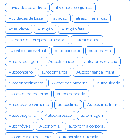
atividades ao ar livre
atividades conjuntas
Atividades de Lazer
atração
atraso menstrual
Atualidade
Audição
Audição fetal
aumento da temperatura basal
autenticidade
autenticidade virtual
auto-conceito
auto-estima
Auto-sabotagem
Autoafirmação
autoapresentação
Autoconceito
autoconfiança
Autoconfiança Infantil
autoconhecimento
Autocrítica Materna
Autocuidado
autocuidado materno
autodescoberta
Autodesenvolvimento
autoestima
Autoestima Infantil
Autoetnografia
Autoexpressão
autoimagem
Automóveis
Autonomia
autonomia corporal
autonomia da gestante
autonomia existencial