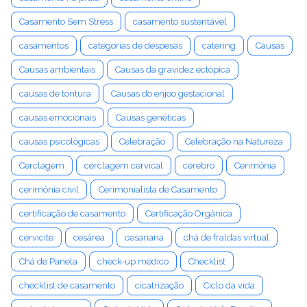
Casamento Sem Stress
casamento sustentável
casamentos
categorias de despesas
catering
Causas
Causas ambientais
Causas da gravidez ectópica
causas de tontura
Causas do enjoo gestacional
causas emocionais
Causas genéticas
causas psicológicas
Celebração
Celebração na Natureza
Cerclagem
cerclagem cervical
cérebro
Cerimônia
cerimônia civil
Cerimonialista de Casamento
certificação de casamento
Certificação Orgânica
cervicite
cesárea
cesariana
chá de fraldas virtual
Chá de Panela
check-up médico
Checklist
checklist de casamento
cicatrização
Ciclo da vida