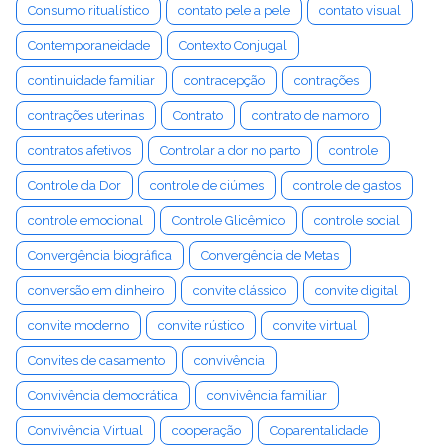
Consumo ritualístico
contato pele a pele
contato visual
Contemporaneidade
Contexto Conjugal
continuidade familiar
contracepção
contrações
contrações uterinas
Contrato
contrato de namoro
contratos afetivos
Controlar a dor no parto
controle
Controle da Dor
controle de ciúmes
controle de gastos
controle emocional
Controle Glicêmico
controle social
Convergência biográfica
Convergência de Metas
conversão em dinheiro
convite clássico
convite digital
convite moderno
convite rústico
convite virtual
Convites de casamento
convivência
Convivência democrática
convivência familiar
Convivência Virtual
cooperação
Coparentalidade