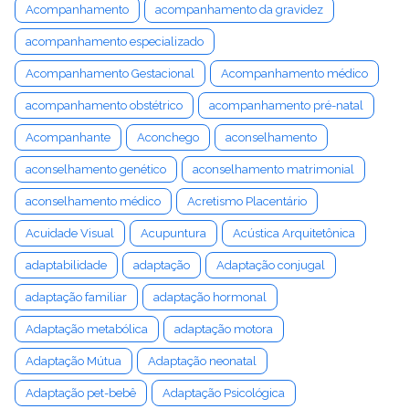
Acompanhamento
acompanhamento da gravidez
acompanhamento especializado
Acompanhamento Gestacional
Acompanhamento médico
acompanhamento obstétrico
acompanhamento pré-natal
Acompanhante
Aconchego
aconselhamento
aconselhamento genético
aconselhamento matrimonial
aconselhamento médico
Acretismo Placentário
Acuidade Visual
Acupuntura
Acústica Arquitetônica
adaptabilidade
adaptação
Adaptação conjugal
adaptação familiar
adaptação hormonal
Adaptação metabólica
adaptação motora
Adaptação Mútua
Adaptação neonatal
Adaptação pet-bebê
Adaptação Psicológica