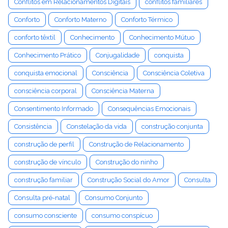
Conflitos em Relacionamentos Digitais
conflitos familiares
Conforto
Conforto Materno
Conforto Térmico
conforto têxtil
Conhecimento
Conhecimento Mútuo
Conhecimento Prático
Conjugalidade
conquista
conquista emocional
Consciência
Consciência Coletiva
consciência corporal
Consciência Materna
Consentimento Informado
Consequências Emocionais
Consistência
Constelação da vida
construção conjunta
construção de perfil
Construção de Relacionamento
construção de vínculo
Construção do ninho
construção familiar
Construção Social do Amor
Consulta
Consulta pré-natal
Consumo Conjunto
consumo consciente
consumo conspícuo