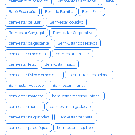
batimento miocárdico
Batimentos Cardíacos
Bebê
Bebê Escorpião
Bem de Família
Bem-Estar
bem-estar celular
Bem-estar coletivo
Bem-estar Conjugal
Bem-estar Corporativo
bem-estar da gestante
Bem-Estar dos Noivos
bem-estar emocional
bem-estar familiar
bem-estar fetal
Bem-Estar Físico
bem-estar físico e emocional
Bem-Estar Gestacional
Bem-Estar Holístico
Bem-estar Infantil
bem-estar materno
bem-estar materno-infantil
bem-estar mental
bem-estar na gestação
bem-estar na gravidez
Bem-estar perinatal
bem-estar psicológico
bem-estar subjetivo