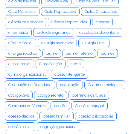
ciclo de trauma
Ciclo de Vida
Ciclo de Vida Familiar
Ciclo Menstrual
Ciclo Reprodutivo
Ciclos Circadianos
ciência da gravidez
Ciência Reprodutiva
cinema
cinemática
cinto de segurança
circulação placentária
Círculo Social
cirurgia avançada
Cirurgia Fetal
cirurgia robótica
ciúme
ciúme fraterno
ciúmes
classe social
Classificação
clima
clima organizacional
closet inteligente
Co-criação de Realidade
coabitação
Coautoria biológica
Código Civil
código secreto
coerência cardíaca
Coerência de Valores
coesão
Coesão conjugal
coesão diádica
coesão familiar
coesão psicossocial
coesão social
cognição gestacional