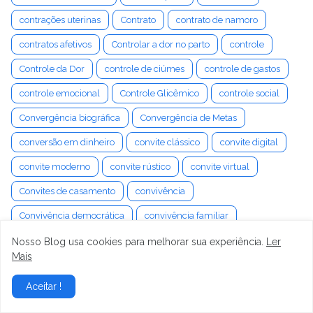
contrações uterinas
Contrato
contrato de namoro
contratos afetivos
Controlar a dor no parto
controle
Controle da Dor
controle de ciúmes
controle de gastos
controle emocional
Controle Glicêmico
controle social
Convergência biográfica
Convergência de Metas
conversão em dinheiro
convite clássico
convite digital
convite moderno
convite rústico
convite virtual
Convites de casamento
convivência
Convivência democrática
convivência familiar
Convivência Virtual
cooperação
Coparentalidade
Nosso Blog usa cookies para melhorar sua experiência.
Ler
Mais
Coping
Coração
Coragem da vida
Corionicidade
Aceitar !
Corpo
corpo humano
Corpo Lúteo