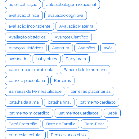
autorrealização
autossabotagem relacional
avaliação clínica
avaliação cognitiva
avaliação inconsciente
Avaliação Materna
Avaliação obstétrica
Avanços Científico
Avanços Históricos
Aventura
Aversões
avós
avosidade
baby blues
Baby brain
baixo impacto ambiental
Banco de leite humano
barreira placentária
Barreiras
Barreiras de Permeabilidade
barreiras placentárias
batalha da alma
batalha final
batimento cardíaco
batimento miocárdico
Batimentos Cardíacos
Bebê
Bebê Escorpião
Bem de Família
Bem-Estar
bem-estar celular
Bem-estar coletivo