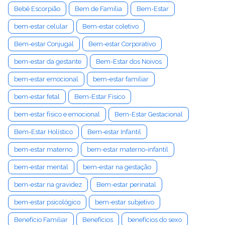
Bebê Escorpião
Bem de Família
Bem-Estar
bem-estar celular
Bem-estar coletivo
Bem-estar Conjugal
Bem-estar Corporativo
bem-estar da gestante
Bem-Estar dos Noivos
bem-estar emocional
bem-estar familiar
bem-estar fetal
Bem-Estar Físico
bem-estar físico e emocional
Bem-Estar Gestacional
Bem-Estar Holístico
Bem-estar Infantil
bem-estar materno
bem-estar materno-infantil
bem-estar mental
bem-estar na gestação
bem-estar na gravidez
Bem-estar perinatal
bem-estar psicológico
bem-estar subjetivo
Benefício Familiar
Benefícios
benefícios do sexo