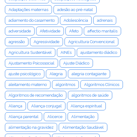
Adaptações maternas
adesão ao pré-natal
adiamento do casamento
Adolescência
adrenais
adversidade
Afetividade
Afeto
affectio maritalis
agressão
Agressividade
Agricultura Convencional
Agricultura Sustentável
AINEs
ajustamento diádico
Ajustamento Psicossocial
Ajuste Diádico
ajuste psicológico
Alegria
alegria contagiante
aleitamento materno
algoritmos
Algoritmos Clínicos
Algoritmos de recomendação
algoritmos de saúde
Aliança
Aliança conjugal
Aliança espiritual
Aliança parental
Alicerce
Alimentação
alimentação na gravidez
Alimentação Saudável