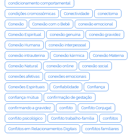
condicionamento comportamental
condições cromossômicas
Conectividade
conectoma
Conexão
Conexão com o Bebê
conexão emocional
Conexão Espiritual
conexão genuína
conexão gravidez
Conexão Humana
conexão interpessoal
conexão intrauterina
Conexão kármica
Conexão Materna
Conexão Natural
conexão online
conexão social
conexões afetivas
conexões emocionais
Conexões Espirituais
Confiabilidade
Confiança
confiança mútua
confirmação de gestação
confirmando a gravidez
conflito
Conflito Conjugal
conflito psicológico
Conflito trabalho-família
conflitos
Conflitos em Relacionamentos Digitais
conflitos familiares