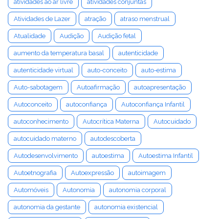
atividades ao ar livre
atividades conjuntas
Atividades de Lazer
atração
atraso menstrual
Atualidade
Audição
Audição fetal
aumento da temperatura basal
autenticidade
autenticidade virtual
auto-conceito
auto-estima
Auto-sabotagem
Autoafirmação
autoapresentação
Autoconceito
autoconfiança
Autoconfiança Infantil
autoconhecimento
Autocrítica Materna
Autocuidado
autocuidado materno
autodescoberta
Autodesenvolvimento
autoestima
Autoestima Infantil
Autoetnografia
Autoexpressão
autoimagem
Automóveis
Autonomia
autonomia corporal
autonomia da gestante
autonomia existencial