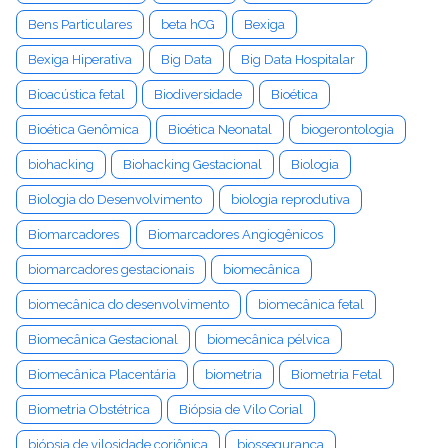
Bens Particulares
beta hCG
Bexiga
Bexiga Hiperativa
Big Data
Big Data Hospitalar
Bioacústica fetal
Biodiversidade
Bioética
Bioética Genômica
Bioética Neonatal
biogerontologia
biohacking
Biohacking Gestacional
Biologia
Biologia do Desenvolvimento
biologia reprodutiva
Biomarcadores
Biomarcadores Angiogênicos
biomarcadores gestacionais
biomecânica
biomecânica do desenvolvimento
biomecânica fetal
Biomecânica Gestacional
biomecânica pélvica
Biomecânica Placentária
biometria
Biometria Fetal
Biometria Obstétrica
Biópsia de Vilo Corial
biópsia de vilosidade coriônica
biossegurança