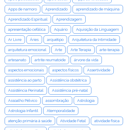
Apps de namoro
Aprendizado
aprendizado de máquina
Aprendizado Espiritual
Aprendizagem
apresentação cefálica
Aquário
Aquisição da Linguagem
Ar Livre
Áries
arquétipo
Arquitetura da Intimidade
arquitetura emocional
Arte
Arte Terapia
arte-terapia
artesanato
artrite reumatoide
árvore da vida
aspectos emocionais
aspectos físicos
Assertividade
assistência ao parto
Assistência obstétrica
Assistência Perinatal
Assistência pré-natal
Assoalho Pélvico
assombração
Astrologia
Astrologia Infantil
Atemporalidade
atenção primária à saúde
Atividade Fetal
atividade física