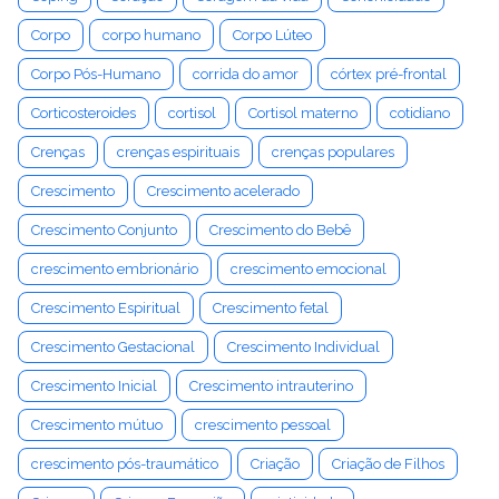
Corpo
corpo humano
Corpo Lúteo
Corpo Pós-Humano
corrida do amor
córtex pré-frontal
Corticosteroides
cortisol
Cortisol materno
cotidiano
Crenças
crenças espirituais
crenças populares
Crescimento
Crescimento acelerado
Crescimento Conjunto
Crescimento do Bebê
crescimento embrionário
crescimento emocional
Crescimento Espiritual
Crescimento fetal
Crescimento Gestacional
Crescimento Individual
Crescimento Inicial
Crescimento intrauterino
Crescimento mútuo
crescimento pessoal
crescimento pós-traumático
Criação
Criação de Filhos