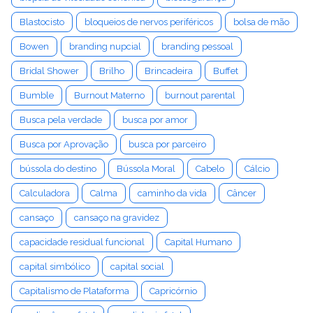
Blastocisto
bloqueios de nervos periféricos
bolsa de mão
Bowen
branding nupcial
branding pessoal
Bridal Shower
Brilho
Brincadeira
Buffet
Bumble
Burnout Materno
burnout parental
Busca pela verdade
busca por amor
Busca por Aprovação
busca por parceiro
bússola do destino
Bússola Moral
Cabelo
Cálcio
Calculadora
Calma
caminho da vida
Câncer
cansaço
cansaço na gravidez
capacidade residual funcional
Capital Humano
capital simbólico
capital social
Capitalismo de Plataforma
Capricórnio