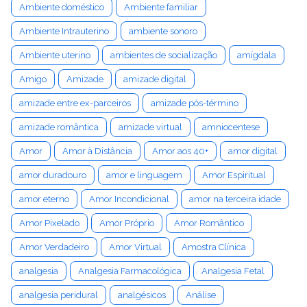
Ambiente doméstico
Ambiente familiar
Ambiente Intrauterino
ambiente sonoro
Ambiente uterino
ambientes de socialização
amígdala
Amigo
Amizade
amizade digital
amizade entre ex-parceiros
amizade pós-término
amizade romântica
amizade virtual
amniocentese
Amor
Amor à Distância
Amor aos 40+
amor digital
amor duradouro
amor e linguagem
Amor Espiritual
amor eterno
Amor Incondicional
amor na terceira idade
Amor Pixelado
Amor Próprio
Amor Romântico
Amor Verdadeiro
Amor Virtual
Amostra Clínica
analgesia
Analgesia Farmacológica
Analgesia Fetal
analgesia peridural
analgésicos
Análise