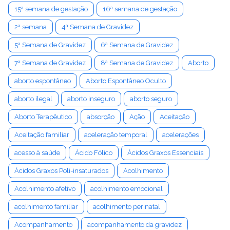
15ª semana de gestação
16ª semana de gestação
2ª semana
4ª Semana de Gravidez
5ª Semana de Gravidez
6ª Semana de Gravidez
7ª Semana de Gravidez
8ª Semana de Gravidez
Aborto
aborto espontâneo
Aborto Espontâneo Oculto
aborto ilegal
aborto inseguro
aborto seguro
Aborto Terapêutico
absorção
Ação
Aceitação
Aceitação familiar
aceleração temporal
acelerações
acesso à saúde
Ácido Fólico
Ácidos Graxos Essenciais
Ácidos Graxos Poli-insaturados
Acolhimento
Acolhimento afetivo
acolhimento emocional
acolhimento familiar
acolhimento perinatal
Acompanhamento
acompanhamento da gravidez