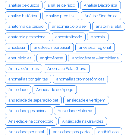
análise de custos
análise de risco
Análise Diacrônica
análise histórica
Análise preditiva
Análise Sincrônica
anatomia da paixão
anatomia do prazer
anatomia fetal
anatomia gestacional
ancestralidade
Anemia
anestesia
anestesia neuroaxial
anestesia regional
aneuploidias
angiogênese
Angiogênese Alantoidiana
Anima e Animus
Anomalia Fetal Grave
anomalias congênitas
anomalias cromossômicas
Ansiedade
Ansiedade de Apego
ansiedade de separação pet
ansiedade e vertigem
Ansiedade gestacional
Ansiedade Materna
Ansiedade na concepção
Ansiedade na Gravidez
Ansiedade perinatal
ansiedade pós-parto
antibióticos