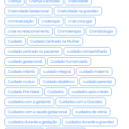
Criança
Criança Escorpião
criatividade
Criatividade Gestacional
Criatividade na gravidez
criminalização
crioterapia
crise conjugal
crise no relacionamento
Cromoterapia
Cronobiologia
Cuidado
Cuidado Centrado na Mulher
cuidado centrado no paciente
cuidado compartilhado
cuidado gestacional
Cuidado humanizado
Cuidado infantil
cuidado integral
cuidado materno
Cuidado mútuo
Cuidado obstétrico
cuidado parental
Cuidado Pré-Natal
Cuidados
cuidados após o teste
cuidados com a gestante
Cuidados com a Gravidez
Cuidados com a saúde gestacional
cuidados de rotina
cuidados durante a gestação
cuidados durante a gravidez