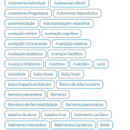
Autonomia Individual
Autonomia Infantil
Autonomia Progressiva
Autonomia Reprodutiva
autorrealização
autossabotagem relacional
avaliação clínica
avaliação cognitiva
avaliação inconsciente
Avaliação Materna
Avaliação obstétrica
Avanços Científico
Avanços Históricos
Aventura
Aversões
avós
avosidade
baby blues
Baby brain
baixo impacto ambiental
Banco de leite humano
barreira placentária
Barreiras
Barreiras de Permeabilidade
barreiras placentárias
batalha da alma
batalha final
batimento cardíaco
batimento miocárdico
Batimentos Cardíacos
Bebê