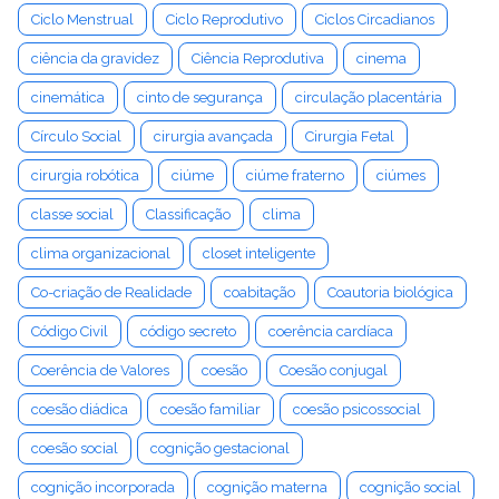
Ciclo Menstrual
Ciclo Reprodutivo
Ciclos Circadianos
ciência da gravidez
Ciência Reprodutiva
cinema
cinemática
cinto de segurança
circulação placentária
Círculo Social
cirurgia avançada
Cirurgia Fetal
cirurgia robótica
ciúme
ciúme fraterno
ciúmes
classe social
Classificação
clima
clima organizacional
closet inteligente
Co-criação de Realidade
coabitação
Coautoria biológica
Código Civil
código secreto
coerência cardíaca
Coerência de Valores
coesão
Coesão conjugal
coesão diádica
coesão familiar
coesão psicossocial
coesão social
cognição gestacional
cognição incorporada
cognição materna
cognição social