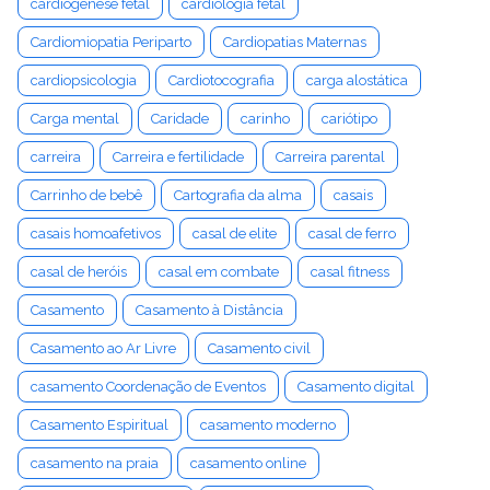
cardiogênese fetal
cardiologia fetal
Cardiomiopatia Periparto
Cardiopatias Maternas
cardiopsicologia
Cardiotocografia
carga alostática
Carga mental
Caridade
carinho
cariótipo
carreira
Carreira e fertilidade
Carreira parental
Carrinho de bebê
Cartografia da alma
casais
casais homoafetivos
casal de elite
casal de ferro
casal de heróis
casal em combate
casal fitness
Casamento
Casamento à Distância
Casamento ao Ar Livre
Casamento civil
casamento Coordenação de Eventos
Casamento digital
Casamento Espiritual
casamento moderno
casamento na praia
casamento online