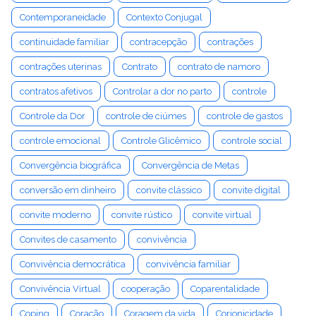
Contemporaneidade
Contexto Conjugal
continuidade familiar
contracepção
contrações
contrações uterinas
Contrato
contrato de namoro
contratos afetivos
Controlar a dor no parto
controle
Controle da Dor
controle de ciúmes
controle de gastos
controle emocional
Controle Glicêmico
controle social
Convergência biográfica
Convergência de Metas
conversão em dinheiro
convite clássico
convite digital
convite moderno
convite rústico
convite virtual
Convites de casamento
convivência
Convivência democrática
convivência familiar
Convivência Virtual
cooperação
Coparentalidade
Coping
Coração
Coragem da vida
Corionicidade