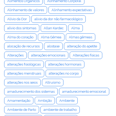
Alimentos Orgânicos
Alinhamento Corporal
Alinhamento de valores
Alinhamento expectativas
Alívio da Dor
alívio da dor não farmacológico
alívio dos sintomas
Allan Kardec
Alma
Alma do coração
Alma Gêmea
Almas gêmeas
alocação de recursos
alostase
alteração do apetite
Alterações
alterações emocionais
Alterações físicas
alterações fisiológicas
alterações hormonais
alterações menstruais
alterações no corpo
alterações nos seios
Altruísmo
amadurecimento dos sistemas
amadurecimento emocional
Amamentação
Ambição
Ambiente
Ambiente de Parto
ambiente de trabalho