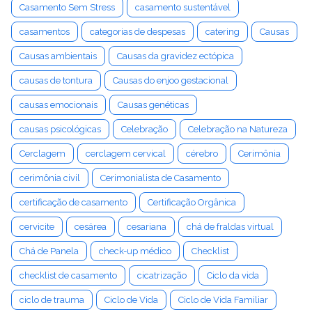
Casamento Sem Stress
casamento sustentável
casamentos
categorias de despesas
catering
Causas
Causas ambientais
Causas da gravidez ectópica
causas de tontura
Causas do enjoo gestacional
causas emocionais
Causas genéticas
causas psicológicas
Celebração
Celebração na Natureza
Cerclagem
cerclagem cervical
cérebro
Cerimônia
cerimônia civil
Cerimonialista de Casamento
certificação de casamento
Certificação Orgânica
cervicite
cesárea
cesariana
chá de fraldas virtual
Chá de Panela
check-up médico
Checklist
checklist de casamento
cicatrização
Ciclo da vida
ciclo de trauma
Ciclo de Vida
Ciclo de Vida Familiar