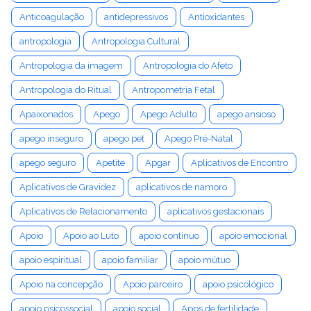
Anticoagulação
antidepressivos
Antioxidantes
antropologia
Antropologia Cultural
Antropologia da imagem
Antropologia do Afeto
Antropologia do Ritual
Antropometria Fetal
Apaixonados
Apego
Apego Adulto
apego ansioso
apego inseguro
apego pet
Apego Pré-Natal
apego seguro
Apetite
Apgar
Aplicativos de Encontro
Aplicativos de Gravidez
aplicativos de namoro
Aplicativos de Relacionamento
aplicativos gestacionais
Apoio
Apoio ao Luto
apoio contínuo
apoio emocional
apoio espiritual
apoio familiar
apoio mútuo
Apoio na concepção
Apoio parceiro
apoio psicológico
apoio psicossocial
apoio social
Apps de fertilidade