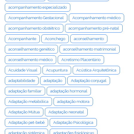
acompanhamento especializado
Acompanhamento Gestacional
Acompanhamento médico
acompanhamento obstétrico
acompanhamento pré-natal
Acompanhante
Aconchego
aconselhamento
aconselhamento genético
aconselhamento matrimonial
aconselhamento médico
Acretismo Placentário
Acuidade Visual
Acupuntura
Acústica Arquitetônica
adaptabilidade
adaptação
Adaptação conjugal
adaptação familiar
adaptação hormonal
Adaptação metabólica
adaptação motora
Adaptação Mútua
Adaptação neonatal
Adaptação pet-bebê
Adaptação Psicológica
adaptação sistêmica
adaptações fisiológicas