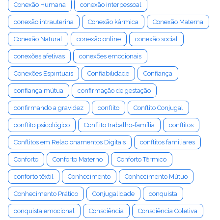
Conexão Humana
conexão interpessoal
conexão intrauterina
Conexão kármica
Conexão Materna
Conexão Natural
conexão online
conexão social
conexões afetivas
conexões emocionais
Conexões Espirituais
Confiabilidade
Confiança
confiança mútua
confirmação de gestação
confirmando a gravidez
conflito
Conflito Conjugal
conflito psicológico
Conflito trabalho-família
conflitos
Conflitos em Relacionamentos Digitais
conflitos familiares
Conforto
Conforto Materno
Conforto Térmico
conforto têxtil
Conhecimento
Conhecimento Mútuo
Conhecimento Prático
Conjugalidade
conquista
conquista emocional
Consciência
Consciência Coletiva