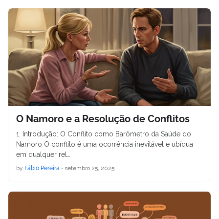
O Namoro e a Resolução de Conflitos
1. Introdução: O Conflito como Barômetro da Saúde do
Namoro O conflito é uma ocorrência inevitável e ubíqua
em qualquer rel…
by
Fábio Pereira
•
setembro 25, 2025