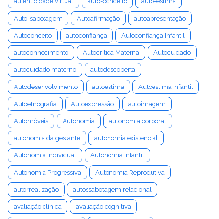
autenticidade virtual
auto-conceito
auto-estima
Auto-sabotagem
Autoafirmação
autoapresentação
Autoconceito
autoconfiança
Autoconfiança Infantil
autoconhecimento
Autocrítica Materna
Autocuidado
autocuidado materno
autodescoberta
Autodesenvolvimento
autoestima
Autoestima Infantil
Autoetnografia
Autoexpressão
autoimagem
Automóveis
Autonomia
autonomia corporal
autonomia da gestante
autonomia existencial
Autonomia Individual
Autonomia Infantil
Autonomia Progressiva
Autonomia Reprodutiva
autorrealização
autossabotagem relacional
avaliação clínica
avaliação cognitiva