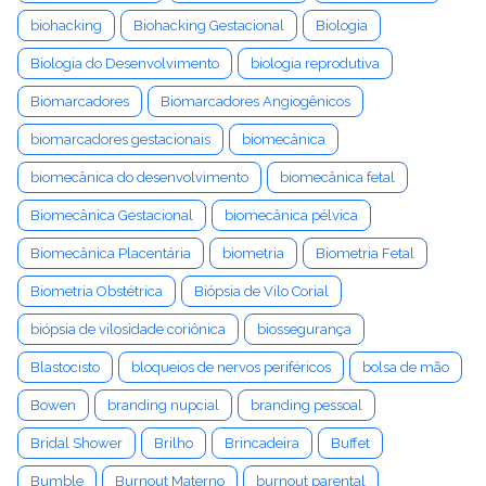
biohacking
Biohacking Gestacional
Biologia
Biologia do Desenvolvimento
biologia reprodutiva
Biomarcadores
Biomarcadores Angiogênicos
biomarcadores gestacionais
biomecânica
biomecânica do desenvolvimento
biomecânica fetal
Biomecânica Gestacional
biomecânica pélvica
Biomecânica Placentária
biometria
Biometria Fetal
Biometria Obstétrica
Biópsia de Vilo Corial
biópsia de vilosidade coriônica
biossegurança
Blastocisto
bloqueios de nervos periféricos
bolsa de mão
Bowen
branding nupcial
branding pessoal
Bridal Shower
Brilho
Brincadeira
Buffet
Bumble
Burnout Materno
burnout parental