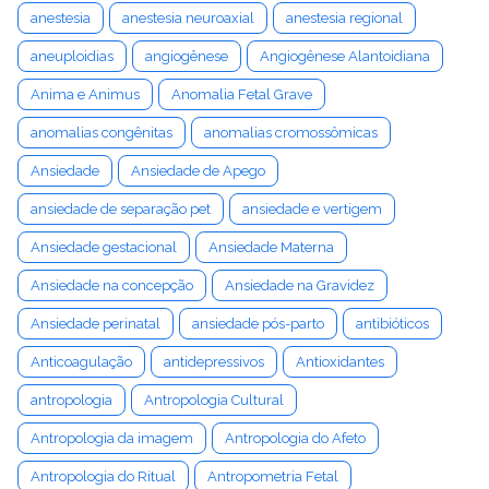
anestesia
anestesia neuroaxial
anestesia regional
aneuploidias
angiogênese
Angiogênese Alantoidiana
Anima e Animus
Anomalia Fetal Grave
anomalias congênitas
anomalias cromossômicas
Ansiedade
Ansiedade de Apego
ansiedade de separação pet
ansiedade e vertigem
Ansiedade gestacional
Ansiedade Materna
Ansiedade na concepção
Ansiedade na Gravidez
Ansiedade perinatal
ansiedade pós-parto
antibióticos
Anticoagulação
antidepressivos
Antioxidantes
antropologia
Antropologia Cultural
Antropologia da imagem
Antropologia do Afeto
Antropologia do Ritual
Antropometria Fetal