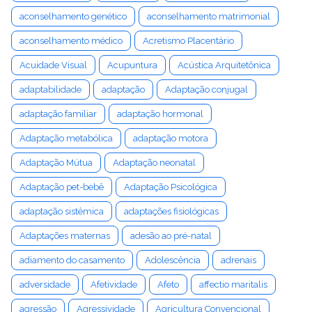
aconselhamento genético
aconselhamento matrimonial
aconselhamento médico
Acretismo Placentário
Acuidade Visual
Acupuntura
Acústica Arquitetônica
adaptabilidade
adaptação
Adaptação conjugal
adaptação familiar
adaptação hormonal
Adaptação metabólica
adaptação motora
Adaptação Mútua
Adaptação neonatal
Adaptação pet-bebê
Adaptação Psicológica
adaptação sistêmica
adaptações fisiológicas
Adaptações maternas
adesão ao pré-natal
adiamento do casamento
Adolescência
adrenais
adversidade
Afetividade
Afeto
affectio maritalis
agressão
Agressividade
Agricultura Convencional