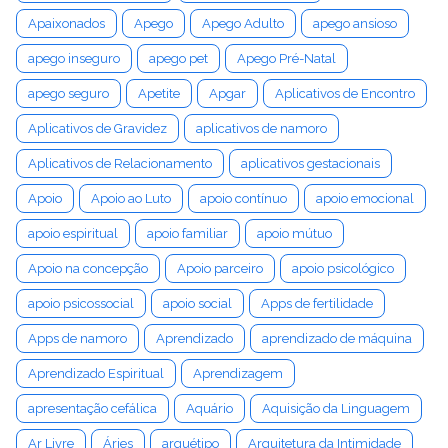
Apaixonados
Apego
Apego Adulto
apego ansioso
apego inseguro
apego pet
Apego Pré-Natal
apego seguro
Apetite
Apgar
Aplicativos de Encontro
Aplicativos de Gravidez
aplicativos de namoro
Aplicativos de Relacionamento
aplicativos gestacionais
Apoio
Apoio ao Luto
apoio contínuo
apoio emocional
apoio espiritual
apoio familiar
apoio mútuo
Apoio na concepção
Apoio parceiro
apoio psicológico
apoio psicossocial
apoio social
Apps de fertilidade
Apps de namoro
Aprendizado
aprendizado de máquina
Aprendizado Espiritual
Aprendizagem
apresentação cefálica
Aquário
Aquisição da Linguagem
Ar Livre
Áries
arquétipo
Arquitetura da Intimidade