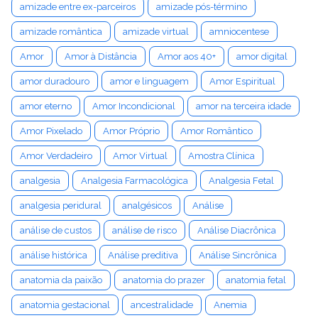
amizade entre ex-parceiros
amizade pós-término
amizade romântica
amizade virtual
amniocentese
Amor
Amor à Distância
Amor aos 40+
amor digital
amor duradouro
amor e linguagem
Amor Espiritual
amor eterno
Amor Incondicional
amor na terceira idade
Amor Pixelado
Amor Próprio
Amor Romântico
Amor Verdadeiro
Amor Virtual
Amostra Clínica
analgesia
Analgesia Farmacológica
Analgesia Fetal
analgesia peridural
analgésicos
Análise
análise de custos
análise de risco
Análise Diacrônica
análise histórica
Análise preditiva
Análise Sincrônica
anatomia da paixão
anatomia do prazer
anatomia fetal
anatomia gestacional
ancestralidade
Anemia