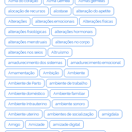
Alma do coração
Alma Gêmea
Almas gêmeas
alocação de recursos
alostase
alteração do apetite
Alterações
alterações emocionais
Alterações físicas
alterações fisiológicas
alterações hormonais
alterações menstruais
alterações no corpo
alterações nos seios
Altruísmo
amadurecimento dos sistemas
amadurecimento emocional
Amamentação
Ambição
Ambiente
Ambiente de Parto
ambiente de trabalho
Ambiente doméstico
Ambiente familiar
Ambiente Intrauterino
ambiente sonoro
Ambiente uterino
ambientes de socialização
amígdala
Amigo
Amizade
amizade digital