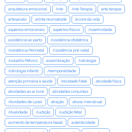
arquitetura emocional
Arte
Arte Terapia
arte-terapia
artesanato
artrite reumatoide
árvore da vida
aspectos emocionais
aspectos físicos
Assertividade
assistência ao parto
Assistência obstétrica
Assistência Perinatal
Assistência pré-natal
Assoalho Pélvico
assombração
Astrologia
Astrologia Infantil
Atemporalidade
atenção primária à saúde
Atividade Fetal
atividade física
atividades ao ar livre
atividades conjuntas
Atividades de Lazer
atração
atraso menstrual
Atualidade
Audição
Audição fetal
aumento da temperatura basal
autenticidade