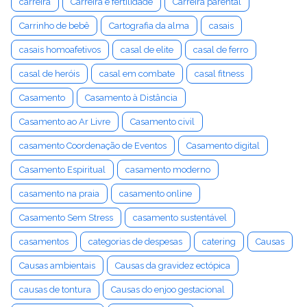
carreira
Carreira e fertilidade
Carreira parental
Carrinho de bebê
Cartografia da alma
casais
casais homoafetivos
casal de elite
casal de ferro
casal de heróis
casal em combate
casal fitness
Casamento
Casamento à Distância
Casamento ao Ar Livre
Casamento civil
casamento Coordenação de Eventos
Casamento digital
Casamento Espiritual
casamento moderno
casamento na praia
casamento online
Casamento Sem Stress
casamento sustentável
casamentos
categorias de despesas
catering
Causas
Causas ambientais
Causas da gravidez ectópica
causas de tontura
Causas do enjoo gestacional