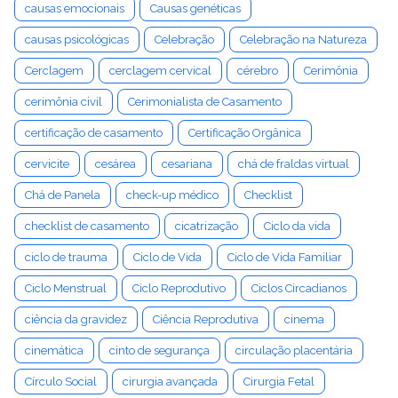
causas emocionais
Causas genéticas
causas psicológicas
Celebração
Celebração na Natureza
Cerclagem
cerclagem cervical
cérebro
Cerimônia
cerimônia civil
Cerimonialista de Casamento
certificação de casamento
Certificação Orgânica
cervicite
cesárea
cesariana
chá de fraldas virtual
Chá de Panela
check-up médico
Checklist
checklist de casamento
cicatrização
Ciclo da vida
ciclo de trauma
Ciclo de Vida
Ciclo de Vida Familiar
Ciclo Menstrual
Ciclo Reprodutivo
Ciclos Circadianos
ciência da gravidez
Ciência Reprodutiva
cinema
cinemática
cinto de segurança
circulação placentária
Círculo Social
cirurgia avançada
Cirurgia Fetal