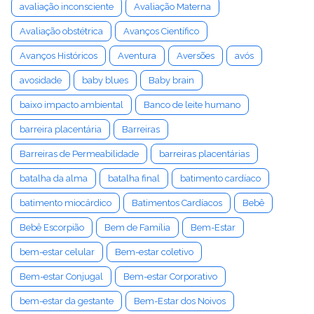
avaliação inconsciente
Avaliação Materna
Avaliação obstétrica
Avanços Científico
Avanços Históricos
Aventura
Aversões
avós
avosidade
baby blues
Baby brain
baixo impacto ambiental
Banco de leite humano
barreira placentária
Barreiras
Barreiras de Permeabilidade
barreiras placentárias
batalha da alma
batalha final
batimento cardíaco
batimento miocárdico
Batimentos Cardíacos
Bebê
Bebê Escorpião
Bem de Família
Bem-Estar
bem-estar celular
Bem-estar coletivo
Bem-estar Conjugal
Bem-estar Corporativo
bem-estar da gestante
Bem-Estar dos Noivos