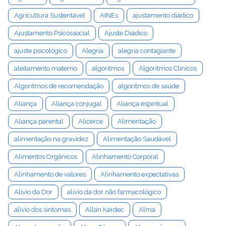
Agricultura Sustentável
AINEs
ajustamento diádico
Ajustamento Psicossocial
Ajuste Diádico
ajuste psicológico
Alegria
alegria contagiante
aleitamento materno
algoritmos
Algoritmos Clínicos
Algoritmos de recomendação
algoritmos de saúde
Aliança
Aliança conjugal
Aliança espiritual
Aliança parental
Alicerce
Alimentação
alimentação na gravidez
Alimentação Saudável
Alimentos Orgânicos
Alinhamento Corporal
Alinhamento de valores
Alinhamento expectativas
Alívio da Dor
alívio da dor não farmacológico
alívio dos sintomas
Allan Kardec
Alma