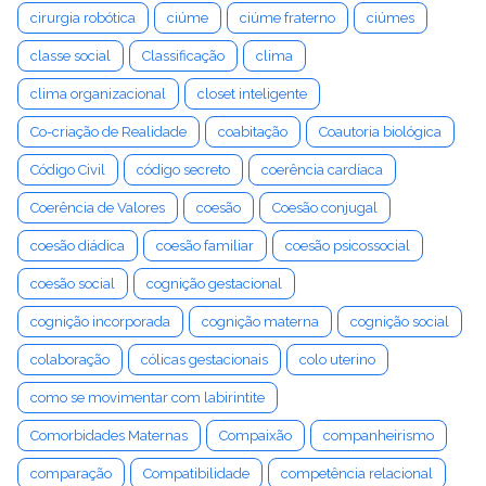
cirurgia robótica
ciúme
ciúme fraterno
ciúmes
classe social
Classificação
clima
clima organizacional
closet inteligente
Co-criação de Realidade
coabitação
Coautoria biológica
Código Civil
código secreto
coerência cardíaca
Coerência de Valores
coesão
Coesão conjugal
coesão diádica
coesão familiar
coesão psicossocial
coesão social
cognição gestacional
cognição incorporada
cognição materna
cognição social
colaboração
cólicas gestacionais
colo uterino
como se movimentar com labirintite
Comorbidades Maternas
Compaixão
companheirismo
comparação
Compatibilidade
competência relacional