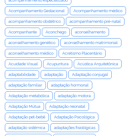
acompanhamento especializado
Acompanhamento Gestacional
Acompanhamento médico
acompanhamento obstétrico
acompanhamento pré-natal
Acompanhante
Aconchego
aconselhamento
aconselhamento genético
aconselhamento matrimonial
aconselhamento médico
Acretismo Placentário
Acuidade Visual
Acupuntura
Acústica Arquitetônica
adaptabilidade
adaptação
Adaptação conjugal
adaptação familiar
adaptação hormonal
Adaptação metabólica
adaptação motora
Adaptação Mútua
Adaptação neonatal
Adaptação pet-bebê
Adaptação Psicológica
adaptação sistêmica
adaptações fisiológicas