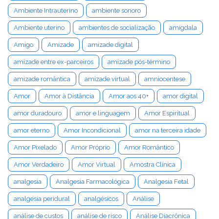
Ambiente Intrauterino
ambiente sonoro
Ambiente uterino
ambientes de socialização
amígdala
Amigo
Amizade
amizade digital
amizade entre ex-parceiros
amizade pós-término
amizade romântica
amizade virtual
amniocentese
Amor
Amor à Distância
Amor aos 40+
amor digital
amor duradouro
amor e linguagem
Amor Espiritual
amor eterno
Amor Incondicional
amor na terceira idade
Amor Pixelado
Amor Próprio
Amor Romântico
Amor Verdadeiro
Amor Virtual
Amostra Clínica
analgesia
Analgesia Farmacológica
Analgesia Fetal
analgesia peridural
analgésicos
Análise
análise de custos
análise de risco
Análise Diacrônica