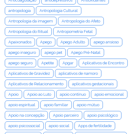
Anticoagulação
antidepressivos
Antioxidantes
antropologia
Antropologia Cultural
Antropologia da imagem
Antropologia do Afeto
Antropologia do Ritual
Antropometria Fetal
Apaixonados
Apego
Apego Adulto
apego ansioso
apego inseguro
apego pet
Apego Pré-Natal
apego seguro
Apetite
Apgar
Aplicativos de Encontro
Aplicativos de Gravidez
aplicativos de namoro
Aplicativos de Relacionamento
aplicativos gestacionais
Apoio
Apoio ao Luto
apoio contínuo
apoio emocional
apoio espiritual
apoio familiar
apoio mútuo
Apoio na concepção
Apoio parceiro
apoio psicológico
apoio psicossocial
apoio social
Apps de fertilidade