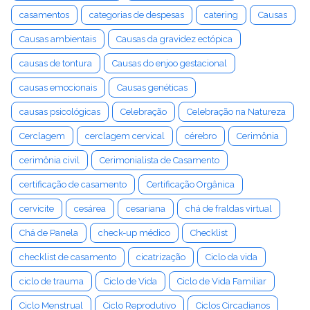
casamentos
categorias de despesas
catering
Causas
Causas ambientais
Causas da gravidez ectópica
causas de tontura
Causas do enjoo gestacional
causas emocionais
Causas genéticas
causas psicológicas
Celebração
Celebração na Natureza
Cerclagem
cerclagem cervical
cérebro
Cerimônia
cerimônia civil
Cerimonialista de Casamento
certificação de casamento
Certificação Orgânica
cervicite
cesárea
cesariana
chá de fraldas virtual
Chá de Panela
check-up médico
Checklist
checklist de casamento
cicatrização
Ciclo da vida
ciclo de trauma
Ciclo de Vida
Ciclo de Vida Familiar
Ciclo Menstrual
Ciclo Reprodutivo
Ciclos Circadianos