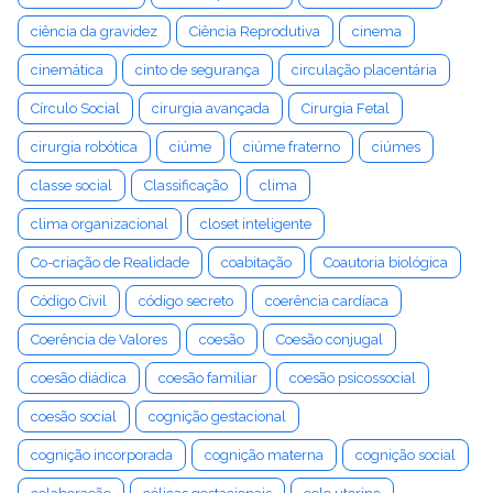
ciência da gravidez
Ciência Reprodutiva
cinema
cinemática
cinto de segurança
circulação placentária
Círculo Social
cirurgia avançada
Cirurgia Fetal
cirurgia robótica
ciúme
ciúme fraterno
ciúmes
classe social
Classificação
clima
clima organizacional
closet inteligente
Co-criação de Realidade
coabitação
Coautoria biológica
Código Civil
código secreto
coerência cardíaca
Coerência de Valores
coesão
Coesão conjugal
coesão diádica
coesão familiar
coesão psicossocial
coesão social
cognição gestacional
cognição incorporada
cognição materna
cognição social