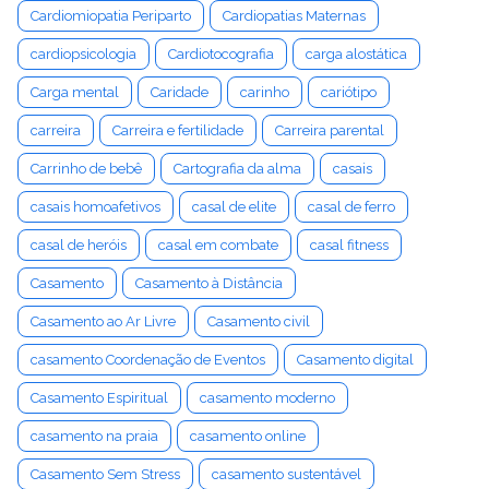
Cardiomiopatia Periparto
Cardiopatias Maternas
cardiopsicologia
Cardiotocografia
carga alostática
Carga mental
Caridade
carinho
cariótipo
carreira
Carreira e fertilidade
Carreira parental
Carrinho de bebê
Cartografia da alma
casais
casais homoafetivos
casal de elite
casal de ferro
casal de heróis
casal em combate
casal fitness
Casamento
Casamento à Distância
Casamento ao Ar Livre
Casamento civil
casamento Coordenação de Eventos
Casamento digital
Casamento Espiritual
casamento moderno
casamento na praia
casamento online
Casamento Sem Stress
casamento sustentável