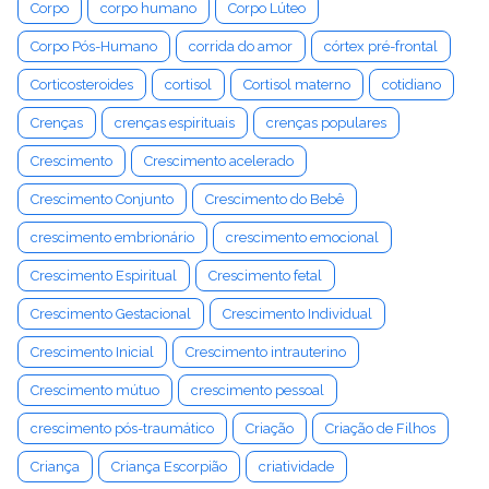
Corpo
corpo humano
Corpo Lúteo
Corpo Pós-Humano
corrida do amor
córtex pré-frontal
Corticosteroides
cortisol
Cortisol materno
cotidiano
Crenças
crenças espirituais
crenças populares
Crescimento
Crescimento acelerado
Crescimento Conjunto
Crescimento do Bebê
crescimento embrionário
crescimento emocional
Crescimento Espiritual
Crescimento fetal
Crescimento Gestacional
Crescimento Individual
Crescimento Inicial
Crescimento intrauterino
Crescimento mútuo
crescimento pessoal
crescimento pós-traumático
Criação
Criação de Filhos
Criança
Criança Escorpião
criatividade