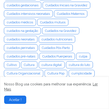
cuidados gestacionais
Cuidados Iniciais na Gravidez
Cuidados intensivos neonatais
Cuidados Maternos
cuidados médicos
Cuidados mútuos
cuidados na gestação
Cuidados na Gravidez
cuidados neonatais
cuidados nutricionais
cuidados perinatais
Cuidados Pós-Parto
cuidados pré-natais
Cuidados Puerperais
culpa
Cultivo
Cultura
cultura digital
cultura do luto
Cultura Organizacional
Cultura Pop
cumplicidade
cura da labirintite
cura da tontura
cura emocional
Nosso Blog usa cookies para melhorar sua experiência.
Ler
Mais
curadoria de produtos
Curetagem Uterina
Curiosidade
cursos de preparação
Curvas de Crescimento
Aceitar !
Custo de oportunidade
custos do casamento