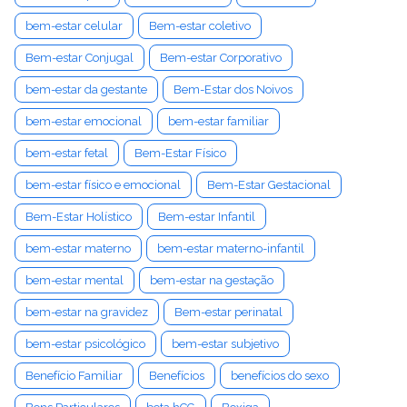
bem-estar celular
Bem-estar coletivo
Bem-estar Conjugal
Bem-estar Corporativo
bem-estar da gestante
Bem-Estar dos Noivos
bem-estar emocional
bem-estar familiar
bem-estar fetal
Bem-Estar Físico
bem-estar físico e emocional
Bem-Estar Gestacional
Bem-Estar Holístico
Bem-estar Infantil
bem-estar materno
bem-estar materno-infantil
bem-estar mental
bem-estar na gestação
bem-estar na gravidez
Bem-estar perinatal
bem-estar psicológico
bem-estar subjetivo
Benefício Familiar
Benefícios
benefícios do sexo