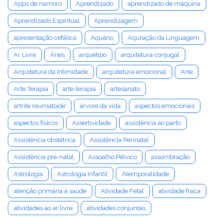
Apps de namoro
Aprendizado
aprendizado de máquina
Aprendizado Espiritual
Aprendizagem
apresentação cefálica
Aquário
Aquisição da Linguagem
Ar Livre
Áries
arquétipo
arquitetura conjugal
Arquitetura da Intimidade
arquitetura emocional
Arte
Arte Terapia
arte-terapia
artesanato
artrite reumatoide
árvore da vida
aspectos emocionais
aspectos físicos
Assertividade
assistência ao parto
Assistência obstétrica
Assistência Perinatal
Assistência pré-natal
Assoalho Pélvico
assombração
Astrologia
Astrologia Infantil
Atemporalidade
atenção primária à saúde
Atividade Fetal
atividade física
atividades ao ar livre
atividades conjuntas