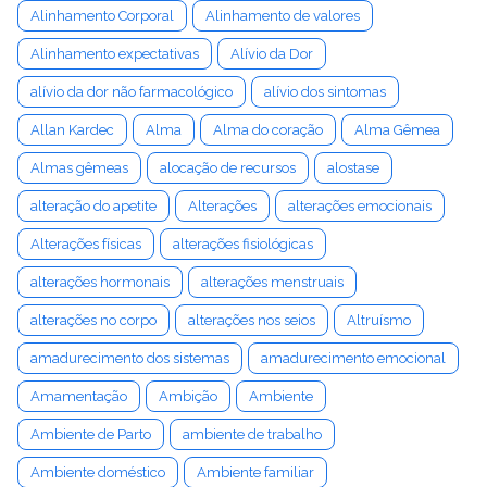
Alinhamento Corporal
Alinhamento de valores
Alinhamento expectativas
Alívio da Dor
alívio da dor não farmacológico
alívio dos sintomas
Allan Kardec
Alma
Alma do coração
Alma Gêmea
Almas gêmeas
alocação de recursos
alostase
alteração do apetite
Alterações
alterações emocionais
Alterações físicas
alterações fisiológicas
alterações hormonais
alterações menstruais
alterações no corpo
alterações nos seios
Altruísmo
amadurecimento dos sistemas
amadurecimento emocional
Amamentação
Ambição
Ambiente
Ambiente de Parto
ambiente de trabalho
Ambiente doméstico
Ambiente familiar