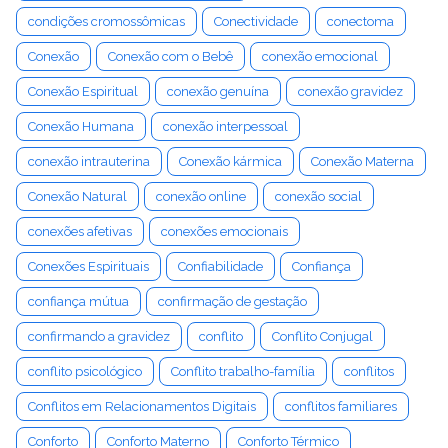
condições cromossômicas
Conectividade
conectoma
Conexão
Conexão com o Bebê
conexão emocional
Conexão Espiritual
conexão genuína
conexão gravidez
Conexão Humana
conexão interpessoal
conexão intrauterina
Conexão kármica
Conexão Materna
Conexão Natural
conexão online
conexão social
conexões afetivas
conexões emocionais
Conexões Espirituais
Confiabilidade
Confiança
confiança mútua
confirmação de gestação
confirmando a gravidez
conflito
Conflito Conjugal
conflito psicológico
Conflito trabalho-família
conflitos
Conflitos em Relacionamentos Digitais
conflitos familiares
Conforto
Conforto Materno
Conforto Térmico