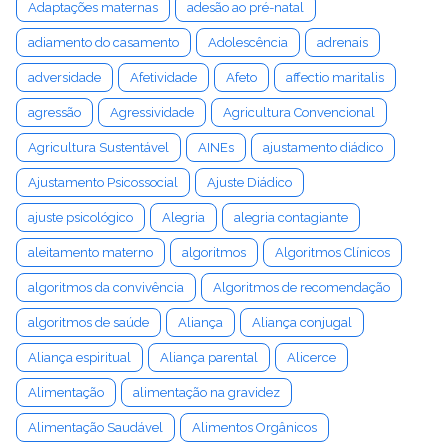
Adaptações maternas
adesão ao pré-natal
adiamento do casamento
Adolescência
adrenais
adversidade
Afetividade
Afeto
affectio maritalis
agressão
Agressividade
Agricultura Convencional
Agricultura Sustentável
AINEs
ajustamento diádico
Ajustamento Psicossocial
Ajuste Diádico
ajuste psicológico
Alegria
alegria contagiante
aleitamento materno
algoritmos
Algoritmos Clínicos
algoritmos da convivência
Algoritmos de recomendação
algoritmos de saúde
Aliança
Aliança conjugal
Aliança espiritual
Aliança parental
Alicerce
Alimentação
alimentação na gravidez
Alimentação Saudável
Alimentos Orgânicos