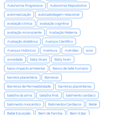
Autonomia Progressiva
Autonomia Reprodutiva
autorrealização
autossabotagem relacional
avaliação clínica
avaliação cognitiva
avaliação inconsciente
Avaliação Materna
Avaliação obstétrica
Avanços Científico
Avanços Históricos
Aventura
Aversões
avós
avosidade
baby blues
Baby brain
baixo impacto ambiental
Banco de leite humano
barreira placentária
Barreiras
Barreiras de Permeabilidade
barreiras placentárias
batalha da alma
batalha final
batimento cardíaco
batimento miocárdico
Batimentos Cardíacos
Bebê
Bebê Escorpião
Bem de Família
Bem-Estar