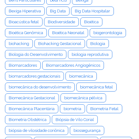
Bens Particulares
beta hCG
Bexiga
Bexiga Hiperativa
Big Data
Big Data Hospitalar
Bioacústica fetal
Biodiversidade
Bioética
Bioética Genômica
Bioética Neonatal
biogerontologia
biohacking
Biohacking Gestacional
Biologia
Biologia do Desenvolvimento
biologia reprodutiva
Biomarcadores
Biomarcadores Angiogênicos
biomarcadores gestacionais
biomecânica
biomecânica do desenvolvimento
biomecânica fetal
Biomecânica Gestacional
biomecânica pélvica
Biomecânica Placentária
biometria
Biometria Fetal
Biometria Obstétrica
Biópsia de Vilo Corial
biópsia de vilosidade coriônica
biossegurança