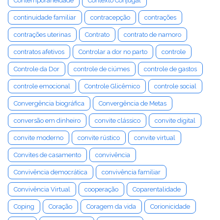
Contemporaneidade
Contexto Conjugal
continuidade familiar
contracepção
contrações
contrações uterinas
Contrato
contrato de namoro
contratos afetivos
Controlar a dor no parto
controle
Controle da Dor
controle de ciúmes
controle de gastos
controle emocional
Controle Glicêmico
controle social
Convergência biográfica
Convergência de Metas
conversão em dinheiro
convite clássico
convite digital
convite moderno
convite rústico
convite virtual
Convites de casamento
convivência
Convivência democrática
convivência familiar
Convivência Virtual
cooperação
Coparentalidade
Coping
Coração
Coragem da vida
Corionicidade