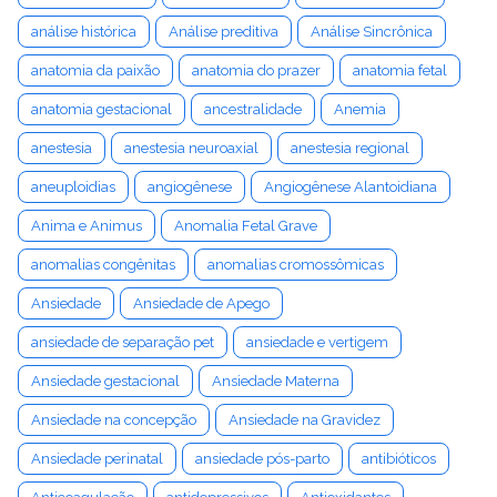
análise histórica
Análise preditiva
Análise Sincrônica
anatomia da paixão
anatomia do prazer
anatomia fetal
anatomia gestacional
ancestralidade
Anemia
anestesia
anestesia neuroaxial
anestesia regional
aneuploidias
angiogênese
Angiogênese Alantoidiana
Anima e Animus
Anomalia Fetal Grave
anomalias congênitas
anomalias cromossômicas
Ansiedade
Ansiedade de Apego
ansiedade de separação pet
ansiedade e vertigem
Ansiedade gestacional
Ansiedade Materna
Ansiedade na concepção
Ansiedade na Gravidez
Ansiedade perinatal
ansiedade pós-parto
antibióticos