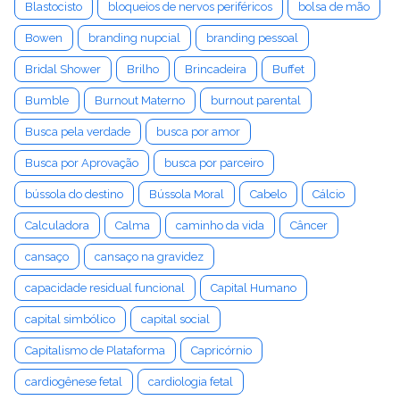
Blastocisto
bloqueios de nervos periféricos
bolsa de mão
Bowen
branding nupcial
branding pessoal
Bridal Shower
Brilho
Brincadeira
Buffet
Bumble
Burnout Materno
burnout parental
Busca pela verdade
busca por amor
Busca por Aprovação
busca por parceiro
bússola do destino
Bússola Moral
Cabelo
Cálcio
Calculadora
Calma
caminho da vida
Câncer
cansaço
cansaço na gravidez
capacidade residual funcional
Capital Humano
capital simbólico
capital social
Capitalismo de Plataforma
Capricórnio
cardiogênese fetal
cardiologia fetal