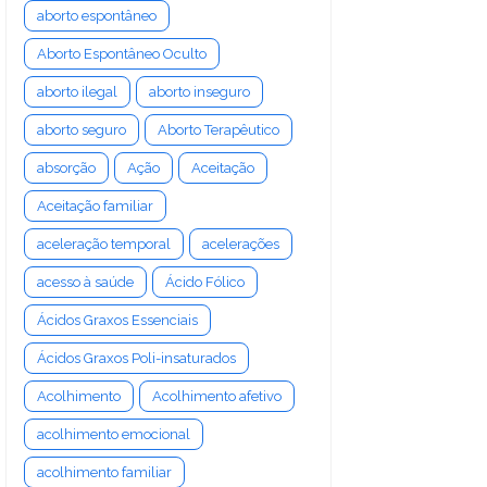
aborto espontâneo
Aborto Espontâneo Oculto
aborto ilegal
aborto inseguro
aborto seguro
Aborto Terapêutico
absorção
Ação
Aceitação
Aceitação familiar
aceleração temporal
acelerações
acesso à saúde
Ácido Fólico
Ácidos Graxos Essenciais
Ácidos Graxos Poli-insaturados
Acolhimento
Acolhimento afetivo
acolhimento emocional
acolhimento familiar