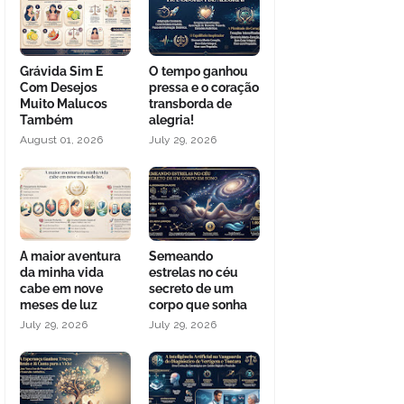
Grávida Sim E
O tempo ganhou
Com Desejos
pressa e o coração
Muito Malucos
transborda de
Também
alegria!
August 01, 2026
July 29, 2026
A maior aventura
Semeando
da minha vida
estrelas no céu
cabe em nove
secreto de um
meses de luz
corpo que sonha
July 29, 2026
July 29, 2026