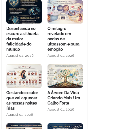
Desenhando no
O milagre
escuro a silhueta
revelado em
da maior
ondas de
felicidade do
ultrassom e pura
mundo
emoção
August 02, 2026
August 01, 2026
Gestando o calor
A Árvore Da Vida
que vai aquecer
Criando Mais Um
as nossas noites
Galho Forte
frias
August 01, 2026
August 01, 2026