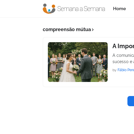
Home
compreensão mútua
A Impo
A comunica
sucesso e 
by
Fábio Per