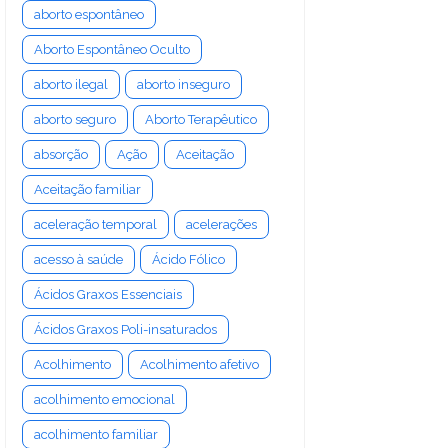
aborto espontâneo
Aborto Espontâneo Oculto
aborto ilegal
aborto inseguro
aborto seguro
Aborto Terapêutico
absorção
Ação
Aceitação
Aceitação familiar
aceleração temporal
acelerações
acesso à saúde
Ácido Fólico
Ácidos Graxos Essenciais
Ácidos Graxos Poli-insaturados
Acolhimento
Acolhimento afetivo
acolhimento emocional
acolhimento familiar