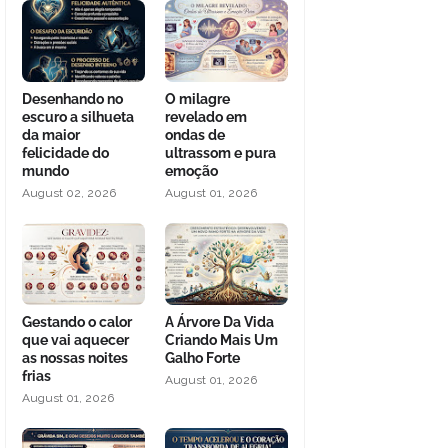
Desenhando no
O milagre
escuro a silhueta
revelado em
da maior
ondas de
felicidade do
ultrassom e pura
mundo
emoção
August 02, 2026
August 01, 2026
Gestando o calor
A Árvore Da Vida
que vai aquecer
Criando Mais Um
as nossas noites
Galho Forte
frias
August 01, 2026
August 01, 2026