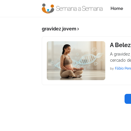
Home
gravidez jovem
A Belez
A gravidez
cercado de
by
Fábio Per