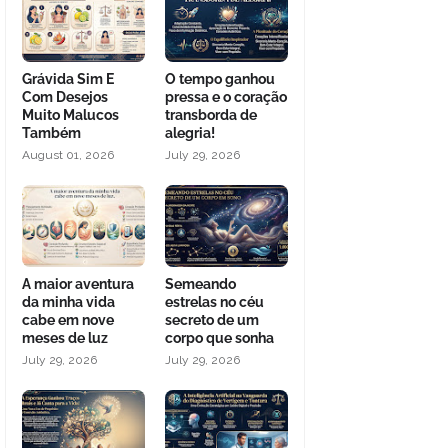
Grávida Sim E
O tempo ganhou
Com Desejos
pressa e o coração
Muito Malucos
transborda de
Também
alegria!
August 01, 2026
July 29, 2026
A maior aventura
Semeando
da minha vida
estrelas no céu
cabe em nove
secreto de um
meses de luz
corpo que sonha
July 29, 2026
July 29, 2026