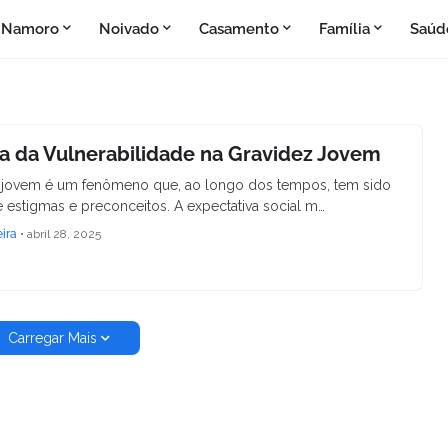
Namoro
Noivado
Casamento
Família
Saúd
a da Vulnerabilidade na Gravidez Jovem
 jovem é um fenômeno que, ao longo dos tempos, tem sido
 estigmas e preconceitos. A expectativa social m…
eira
•
abril 28, 2025
Carregar Mais