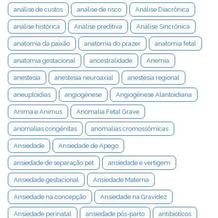
análise de custos
análise de risco
Análise Diacrônica
análise histórica
Análise preditiva
Análise Sincrônica
anatomia da paixão
anatomia do prazer
anatomia fetal
anatomia gestacional
ancestralidade
Anemia
anestesia
anestesia neuroaxial
anestesia regional
aneuploidias
angiogênese
Angiogênese Alantoidiana
Anima e Animus
Anomalia Fetal Grave
anomalias congênitas
anomalias cromossômicas
Ansiedade
Ansiedade de Apego
ansiedade de separação pet
ansiedade e vertigem
Ansiedade gestacional
Ansiedade Materna
Ansiedade na concepção
Ansiedade na Gravidez
Ansiedade perinatal
ansiedade pós-parto
antibióticos