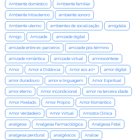
Ambiente doméstico
Ambiente familiar
Ambiente Intrauterino
ambiente sonoro
Ambiente uterino
ambientes de socialização
amígdala
Amigo
Amizade
amizade digital
amizade entre ex-parceiros
amizade pós-término
amizade romântica
amizade virtual
amniocentese
Amor
Amor à Distância
Amor aos 40+
amor digital
amor duradouro
amor e linguagem
Amor Espiritual
amor eterno
Amor Incondicional
amor na terceira idade
Amor Pixelado
Amor Próprio
Amor Romântico
Amor Verdadeiro
Amor Virtual
Amostra Clínica
analgesia
Analgesia Farmacológica
Analgesia Fetal
analgesia peridural
analgésicos
Análise