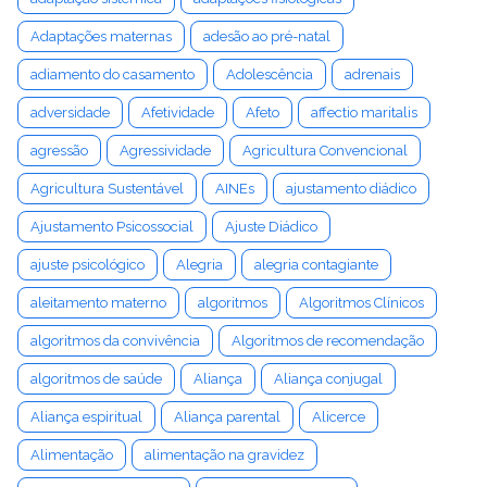
Adaptações maternas
adesão ao pré-natal
adiamento do casamento
Adolescência
adrenais
adversidade
Afetividade
Afeto
affectio maritalis
agressão
Agressividade
Agricultura Convencional
Agricultura Sustentável
AINEs
ajustamento diádico
Ajustamento Psicossocial
Ajuste Diádico
ajuste psicológico
Alegria
alegria contagiante
aleitamento materno
algoritmos
Algoritmos Clínicos
algoritmos da convivência
Algoritmos de recomendação
algoritmos de saúde
Aliança
Aliança conjugal
Aliança espiritual
Aliança parental
Alicerce
Alimentação
alimentação na gravidez