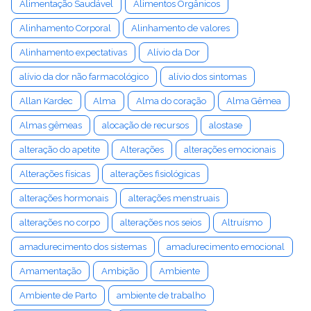
Alimentação Saudável
Alimentos Orgânicos
Alinhamento Corporal
Alinhamento de valores
Alinhamento expectativas
Alívio da Dor
alívio da dor não farmacológico
alívio dos sintomas
Allan Kardec
Alma
Alma do coração
Alma Gêmea
Almas gêmeas
alocação de recursos
alostase
alteração do apetite
Alterações
alterações emocionais
Alterações físicas
alterações fisiológicas
alterações hormonais
alterações menstruais
alterações no corpo
alterações nos seios
Altruísmo
amadurecimento dos sistemas
amadurecimento emocional
Amamentação
Ambição
Ambiente
Ambiente de Parto
ambiente de trabalho