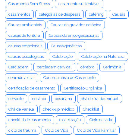
Casamento Sem Stress
casamento sustentável
casamentos
categorias de despesas
catering
Causas
Causas ambientais
Causas da gravidez ectópica
causas de tontura
Causas do enjoo gestacional
causas emocionais
Causas genéticas
causas psicológicas
Celebração
Celebração na Natureza
Cerclagem
cerclagem cervical
cérebro
Cerimônia
cerimônia civil
Cerimonialista de Casamento
certificação de casamento
Certificação Orgânica
cervicite
cesárea
cesariana
chá de fraldas virtual
Chá de Panela
check-up médico
Checklist
checklist de casamento
cicatrização
Ciclo da vida
ciclo de trauma
Ciclo de Vida
Ciclo de Vida Familiar