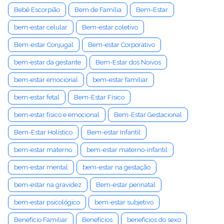
Bebê Escorpião
Bem de Família
Bem-Estar
bem-estar celular
Bem-estar coletivo
Bem-estar Conjugal
Bem-estar Corporativo
bem-estar da gestante
Bem-Estar dos Noivos
bem-estar emocional
bem-estar familiar
bem-estar fetal
Bem-Estar Físico
bem-estar físico e emocional
Bem-Estar Gestacional
Bem-Estar Holístico
Bem-estar Infantil
bem-estar materno
bem-estar materno-infantil
bem-estar mental
bem-estar na gestação
bem-estar na gravidez
Bem-estar perinatal
bem-estar psicológico
bem-estar subjetivo
Benefício Familiar
Benefícios
benefícios do sexo