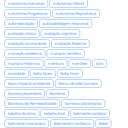
Autonomia Individual
Autonomia Infantil
Autonomia Progressiva
Autonomia Reprodutiva
autorrealização
autossabotagem relacional
avaliação clínica
avaliação cognitiva
avaliação inconsciente
Avaliação Materna
Avaliação obstétrica
Avanços Científico
Avanços Históricos
Aventura
Aversões
avós
avosidade
baby blues
Baby brain
baixo impacto ambiental
Banco de leite humano
barreira placentária
Barreiras
Barreiras de Permeabilidade
barreiras placentárias
batalha da alma
batalha final
batimento cardíaco
batimento miocárdico
Batimentos Cardíacos
Bebê