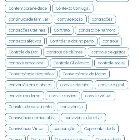
Contemporaneidade
Contexto Conjugal
continuidade familiar
contracepção
contrações
contrações uterinas
Contrato
contrato de namoro
contratos afetivos
Controlar a dor no parto
controle
Controle da Dor
controle de ciúmes
controle de gastos
controle emocional
Controle Glicêmico
controle social
Convergência biográfica
Convergência de Metas
conversão em dinheiro
convite clássico
convite digital
convite moderno
convite rústico
convite virtual
Convites de casamento
convivência
Convivência democrática
convivência familiar
Convivência Virtual
cooperação
Coparentalidade
Coping
Coração
Coragem da vida
Corionicidade