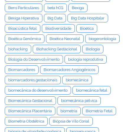
Bens Particulares
beta hCG
Bexiga
Bexiga Hiperativa
Big Data
Big Data Hospitalar
Bioacústica fetal
Biodiversidade
Bioética
Bioética Genômica
Bioética Neonatal
biogerontologia
biohacking
Biohacking Gestacional
Biologia
Biologia do Desenvolvimento
biologia reprodutiva
Biomarcadores
Biomarcadores Angiogênicos
biomarcadores gestacionais
biomecânica
biomecânica do desenvolvimento
biomecânica fetal
Biomecânica Gestacional
biomecânica pélvica
Biomecânica Placentária
biometria
Biometria Fetal
Biometria Obstétrica
Biópsia de Vilo Corial
biópsia de vilosidade coriônica
biossegurança