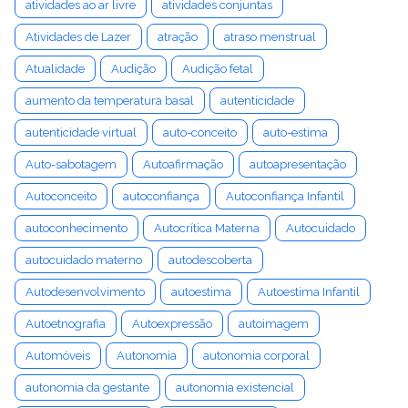
atividades ao ar livre
atividades conjuntas
Atividades de Lazer
atração
atraso menstrual
Atualidade
Audição
Audição fetal
aumento da temperatura basal
autenticidade
autenticidade virtual
auto-conceito
auto-estima
Auto-sabotagem
Autoafirmação
autoapresentação
Autoconceito
autoconfiança
Autoconfiança Infantil
autoconhecimento
Autocrítica Materna
Autocuidado
autocuidado materno
autodescoberta
Autodesenvolvimento
autoestima
Autoestima Infantil
Autoetnografia
Autoexpressão
autoimagem
Automóveis
Autonomia
autonomia corporal
autonomia da gestante
autonomia existencial