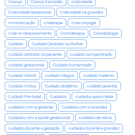
Criança
Criança Escorpião
criatividade
Criatividade Gestacional
Criatividade na gravidez
criminalização
crioterapia
crise conjugal
crise no relacionamento
Cromoterapia
Cronobiologia
Cuidado
Cuidado Centrado na Mulher
cuidado centrado no paciente
cuidado compartilhado
cuidado gestacional
Cuidado humanizado
Cuidado infantil
cuidado integral
cuidado materno
Cuidado mútuo
Cuidado obstétrico
cuidado parental
Cuidado Pré-Natal
Cuidados
cuidados após o teste
cuidados com a gestante
Cuidados com a Gravidez
Cuidados com a saúde gestacional
cuidados de rotina
cuidados durante a gestação
cuidados durante a gravidez