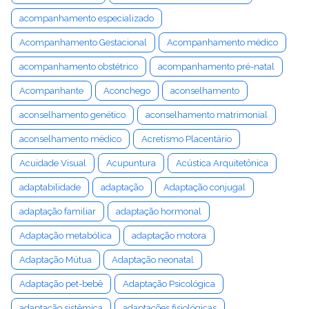
acompanhamento especializado
Acompanhamento Gestacional
Acompanhamento médico
acompanhamento obstétrico
acompanhamento pré-natal
Acompanhante
Aconchego
aconselhamento
aconselhamento genético
aconselhamento matrimonial
aconselhamento médico
Acretismo Placentário
Acuidade Visual
Acupuntura
Acústica Arquitetônica
adaptabilidade
adaptação
Adaptação conjugal
adaptação familiar
adaptação hormonal
Adaptação metabólica
adaptação motora
Adaptação Mútua
Adaptação neonatal
Adaptação pet-bebê
Adaptação Psicológica
adaptação sistêmica
adaptações fisiológicas