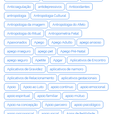
Anticoagulação
antidepressivos
Antioxidantes
antropologia
Antropologia Cultural
Antropologia da imagem
Antropologia do Afeto
Antropologia do Ritual
Antropometria Fetal
Apaixonados
Apego
Apego Adulto
apego ansioso
apego inseguro
apego pet
Apego Pré-Natal
apego seguro
Apetite
Apgar
Aplicativos de Encontro
Aplicativos de Gravidez
aplicativos de namoro
Aplicativos de Relacionamento
aplicativos gestacionais
Apoio
Apoio ao Luto
apoio contínuo
apoio emocional
apoio espiritual
apoio familiar
apoio mútuo
Apoio na concepção
Apoio parceiro
apoio psicológico
apoio psicossocial
apoio social
Apps de fertilidade