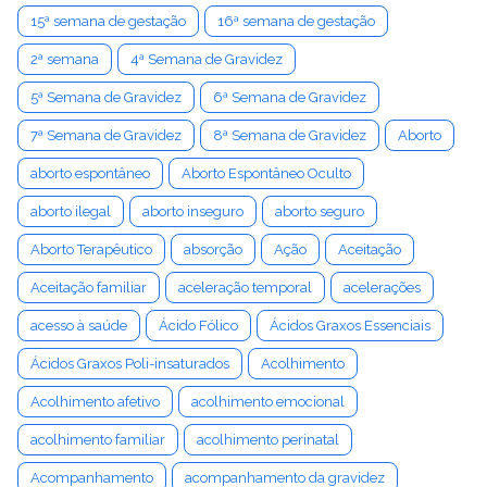
15ª semana de gestação
16ª semana de gestação
2ª semana
4ª Semana de Gravidez
5ª Semana de Gravidez
6ª Semana de Gravidez
7ª Semana de Gravidez
8ª Semana de Gravidez
Aborto
aborto espontâneo
Aborto Espontâneo Oculto
aborto ilegal
aborto inseguro
aborto seguro
Aborto Terapêutico
absorção
Ação
Aceitação
Aceitação familiar
aceleração temporal
acelerações
acesso à saúde
Ácido Fólico
Ácidos Graxos Essenciais
Ácidos Graxos Poli-insaturados
Acolhimento
Acolhimento afetivo
acolhimento emocional
acolhimento familiar
acolhimento perinatal
Acompanhamento
acompanhamento da gravidez