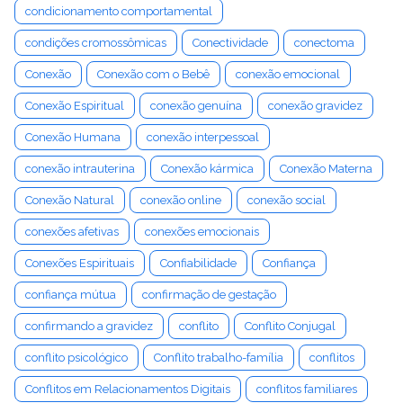
condicionamento comportamental
condições cromossômicas
Conectividade
conectoma
Conexão
Conexão com o Bebê
conexão emocional
Conexão Espiritual
conexão genuína
conexão gravidez
Conexão Humana
conexão interpessoal
conexão intrauterina
Conexão kármica
Conexão Materna
Conexão Natural
conexão online
conexão social
conexões afetivas
conexões emocionais
Conexões Espirituais
Confiabilidade
Confiança
confiança mútua
confirmação de gestação
confirmando a gravidez
conflito
Conflito Conjugal
conflito psicológico
Conflito trabalho-família
conflitos
Conflitos em Relacionamentos Digitais
conflitos familiares