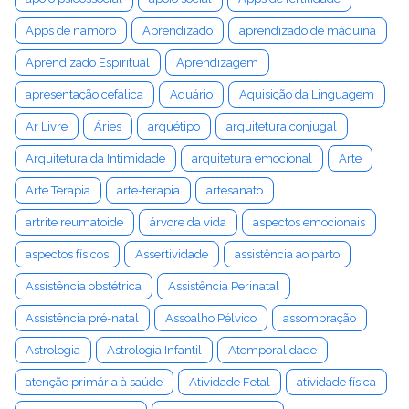
Apps de namoro
Aprendizado
aprendizado de máquina
Aprendizado Espiritual
Aprendizagem
apresentação cefálica
Aquário
Aquisição da Linguagem
Ar Livre
Áries
arquétipo
arquitetura conjugal
Arquitetura da Intimidade
arquitetura emocional
Arte
Arte Terapia
arte-terapia
artesanato
artrite reumatoide
árvore da vida
aspectos emocionais
aspectos físicos
Assertividade
assistência ao parto
Assistência obstétrica
Assistência Perinatal
Assistência pré-natal
Assoalho Pélvico
assombração
Astrologia
Astrologia Infantil
Atemporalidade
atenção primária à saúde
Atividade Fetal
atividade física