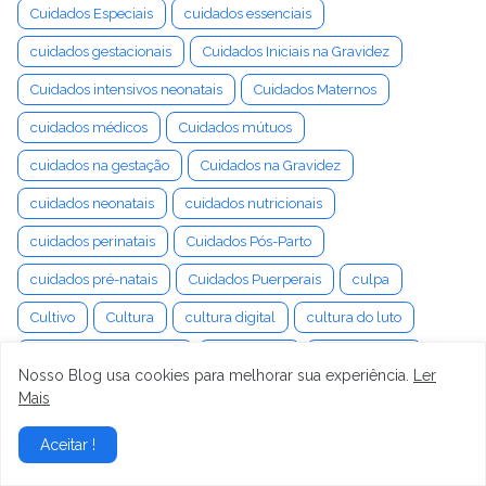
Cuidados Especiais
cuidados essenciais
cuidados gestacionais
Cuidados Iniciais na Gravidez
Cuidados intensivos neonatais
Cuidados Maternos
cuidados médicos
Cuidados mútuos
cuidados na gestação
Cuidados na Gravidez
cuidados neonatais
cuidados nutricionais
cuidados perinatais
Cuidados Pós-Parto
cuidados pré-natais
Cuidados Puerperais
culpa
Cultivo
Cultura
cultura digital
cultura do luto
Cultura Organizacional
Cultura Pop
cumplicidade
Nosso Blog usa cookies para melhorar sua experiência.
Ler
cura da labirintite
cura da tontura
cura emocional
Mais
curadoria de produtos
Curetagem Uterina
Curiosidade
Aceitar !
cursos de preparação
Curvas de Crescimento