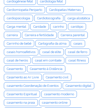
cardiogênese fetal
cardiologia fetal
Cardiomiopatia Periparto
Cardiopatias Maternas
cardiopsicologia
Cardiotocografia
carga alostática
Carga mental
Caridade
carinho
cariótipo
carreira
Carreira e fertilidade
Carreira parental
Carrinho de bebê
Cartografia da alma
casais
casais homoafetivos
casal de elite
casal de ferro
casal de heróis
casal em combate
casal fitness
Casamento
Casamento à Distância
Casamento ao Ar Livre
Casamento civil
casamento Coordenação de Eventos
Casamento digital
Casamento Espiritual
casamento moderno
casamento na praia
casamento online