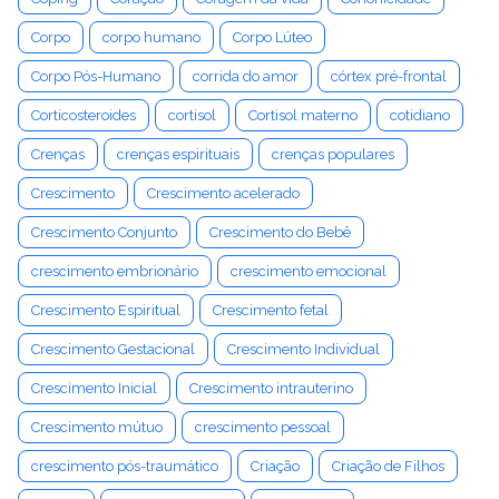
Corpo
corpo humano
Corpo Lúteo
Corpo Pós-Humano
corrida do amor
córtex pré-frontal
Corticosteroides
cortisol
Cortisol materno
cotidiano
Crenças
crenças espirituais
crenças populares
Crescimento
Crescimento acelerado
Crescimento Conjunto
Crescimento do Bebê
crescimento embrionário
crescimento emocional
Crescimento Espiritual
Crescimento fetal
Crescimento Gestacional
Crescimento Individual
Crescimento Inicial
Crescimento intrauterino
Crescimento mútuo
crescimento pessoal
crescimento pós-traumático
Criação
Criação de Filhos