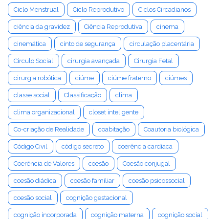
Ciclo Menstrual
Ciclo Reprodutivo
Ciclos Circadianos
ciência da gravidez
Ciência Reprodutiva
cinema
cinemática
cinto de segurança
circulação placentária
Círculo Social
cirurgia avançada
Cirurgia Fetal
cirurgia robótica
ciúme
ciúme fraterno
ciúmes
classe social
Classificação
clima
clima organizacional
closet inteligente
Co-criação de Realidade
coabitação
Coautoria biológica
Código Civil
código secreto
coerência cardíaca
Coerência de Valores
coesão
Coesão conjugal
coesão diádica
coesão familiar
coesão psicossocial
coesão social
cognição gestacional
cognição incorporada
cognição materna
cognição social