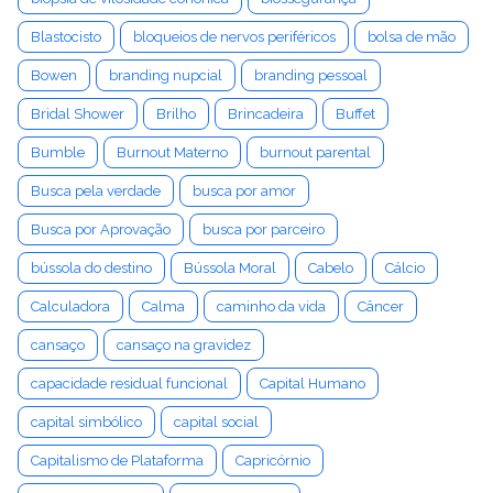
Blastocisto
bloqueios de nervos periféricos
bolsa de mão
Bowen
branding nupcial
branding pessoal
Bridal Shower
Brilho
Brincadeira
Buffet
Bumble
Burnout Materno
burnout parental
Busca pela verdade
busca por amor
Busca por Aprovação
busca por parceiro
bússola do destino
Bússola Moral
Cabelo
Cálcio
Calculadora
Calma
caminho da vida
Câncer
cansaço
cansaço na gravidez
capacidade residual funcional
Capital Humano
capital simbólico
capital social
Capitalismo de Plataforma
Capricórnio