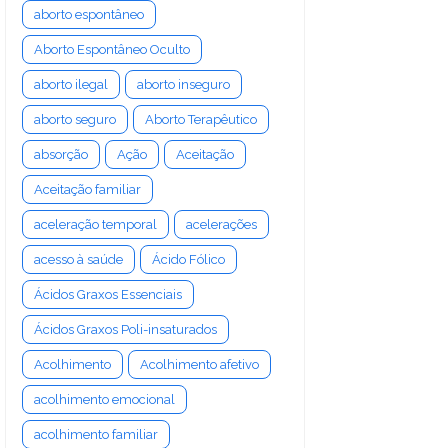
aborto espontâneo
Aborto Espontâneo Oculto
aborto ilegal
aborto inseguro
aborto seguro
Aborto Terapêutico
absorção
Ação
Aceitação
Aceitação familiar
aceleração temporal
acelerações
acesso à saúde
Ácido Fólico
Ácidos Graxos Essenciais
Ácidos Graxos Poli-insaturados
Acolhimento
Acolhimento afetivo
acolhimento emocional
acolhimento familiar