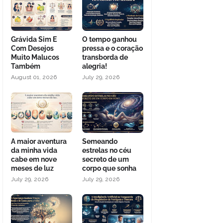
Grávida Sim E
O tempo ganhou
Com Desejos
pressa e o coração
Muito Malucos
transborda de
Também
alegria!
August 01, 2026
July 29, 2026
A maior aventura
Semeando
da minha vida
estrelas no céu
cabe em nove
secreto de um
meses de luz
corpo que sonha
July 29, 2026
July 29, 2026