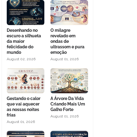
Desenhando no
O milagre
escuro a silhueta
revelado em
da maior
ondas de
felicidade do
ultrassom e pura
mundo
emoção
August 02, 2026
August 01, 2026
Gestando o calor
A Árvore Da Vida
que vai aquecer
Criando Mais Um
as nossas noites
Galho Forte
frias
August 01, 2026
August 01, 2026