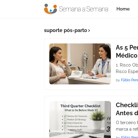
Home
suporte pós-parto
As 5 Pe
Médico
1. Risco Ob
Risco Espec
by
Fábio Per
Checkli
Antes 
O terceiro
marca a ret
by
Fábio Per