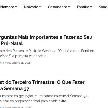
Namoro
Noivado
Casamento
Família
Saúd
rguntas Mais Importantes a Fazer ao Seu
 Pré-Natal
stétrico Pessoal e Rastreio Genético: "Qual é o meu Perfil de
ífico?" A primeira categoria d…
eira
•
dezembro 11, 2025
st do Terceiro Trimestre: O Que Fazer
da Semana 37
 trimestre da gestação, culminando na crucial Semana 37 ,
a final da preparação fetal para a vida extra…
eira
•
dezembro 11, 2025