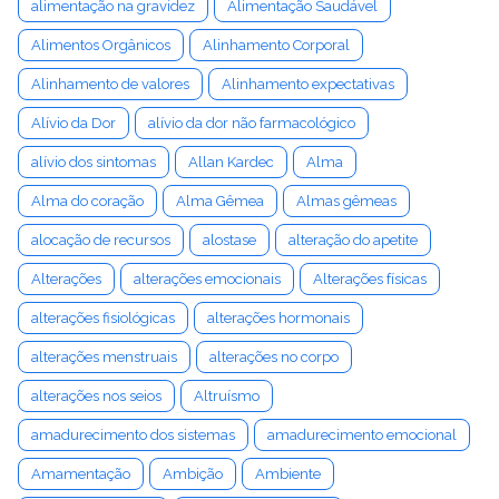
alimentação na gravidez
Alimentação Saudável
Alimentos Orgânicos
Alinhamento Corporal
Alinhamento de valores
Alinhamento expectativas
Alívio da Dor
alívio da dor não farmacológico
alívio dos sintomas
Allan Kardec
Alma
Alma do coração
Alma Gêmea
Almas gêmeas
alocação de recursos
alostase
alteração do apetite
Alterações
alterações emocionais
Alterações físicas
alterações fisiológicas
alterações hormonais
alterações menstruais
alterações no corpo
alterações nos seios
Altruísmo
amadurecimento dos sistemas
amadurecimento emocional
Amamentação
Ambição
Ambiente