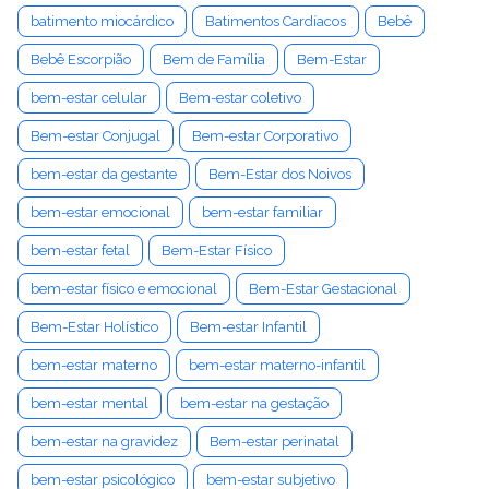
batimento miocárdico
Batimentos Cardíacos
Bebê
Bebê Escorpião
Bem de Família
Bem-Estar
bem-estar celular
Bem-estar coletivo
Bem-estar Conjugal
Bem-estar Corporativo
bem-estar da gestante
Bem-Estar dos Noivos
bem-estar emocional
bem-estar familiar
bem-estar fetal
Bem-Estar Físico
bem-estar físico e emocional
Bem-Estar Gestacional
Bem-Estar Holístico
Bem-estar Infantil
bem-estar materno
bem-estar materno-infantil
bem-estar mental
bem-estar na gestação
bem-estar na gravidez
Bem-estar perinatal
bem-estar psicológico
bem-estar subjetivo