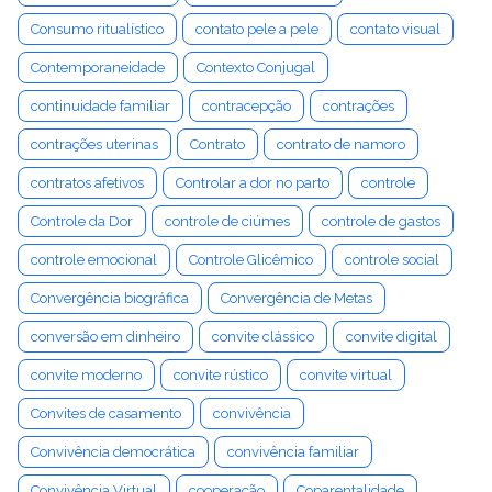
Consumo ritualístico
contato pele a pele
contato visual
Contemporaneidade
Contexto Conjugal
continuidade familiar
contracepção
contrações
contrações uterinas
Contrato
contrato de namoro
contratos afetivos
Controlar a dor no parto
controle
Controle da Dor
controle de ciúmes
controle de gastos
controle emocional
Controle Glicêmico
controle social
Convergência biográfica
Convergência de Metas
conversão em dinheiro
convite clássico
convite digital
convite moderno
convite rústico
convite virtual
Convites de casamento
convivência
Convivência democrática
convivência familiar
Convivência Virtual
cooperação
Coparentalidade