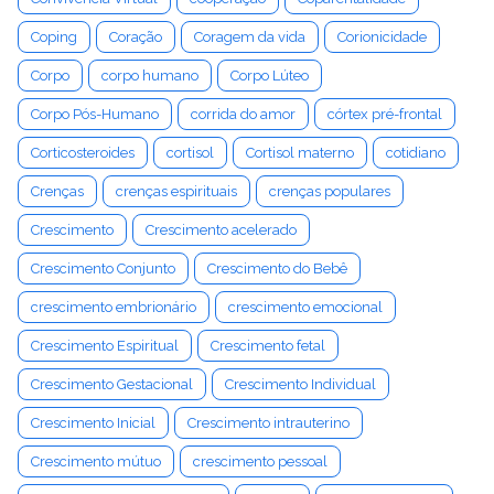
Coping
Coração
Coragem da vida
Corionicidade
Corpo
corpo humano
Corpo Lúteo
Corpo Pós-Humano
corrida do amor
córtex pré-frontal
Corticosteroides
cortisol
Cortisol materno
cotidiano
Crenças
crenças espirituais
crenças populares
Crescimento
Crescimento acelerado
Crescimento Conjunto
Crescimento do Bebê
crescimento embrionário
crescimento emocional
Crescimento Espiritual
Crescimento fetal
Crescimento Gestacional
Crescimento Individual
Crescimento Inicial
Crescimento intrauterino
Crescimento mútuo
crescimento pessoal