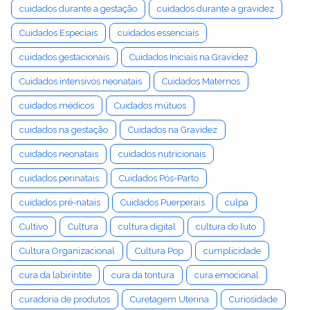
cuidados durante a gestação
cuidados durante a gravidez
Cuidados Especiais
cuidados essenciais
cuidados gestacionais
Cuidados Iniciais na Gravidez
Cuidados intensivos neonatais
Cuidados Maternos
cuidados médicos
Cuidados mútuos
cuidados na gestação
Cuidados na Gravidez
cuidados neonatais
cuidados nutricionais
cuidados perinatais
Cuidados Pós-Parto
cuidados pré-natais
Cuidados Puerperais
culpa
Cultivo
Cultura
cultura digital
cultura do luto
Cultura Organizacional
Cultura Pop
cumplicidade
cura da labirintite
cura da tontura
cura emocional
curadoria de produtos
Curetagem Uterina
Curiosidade