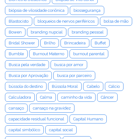
biópsia de vilosidade coriônica
biossegurança
Blastocisto
bloqueios de nervos periféricos
bolsa de mão
Bowen
branding nupcial
branding pessoal
Bridal Shower
Brilho
Brincadeira
Buffet
Bumble
Burnout Materno
burnout parental
Busca pela verdade
busca por amor
Busca por Aprovação
busca por parceiro
bússola do destino
Bússola Moral
Cabelo
Cálcio
Calculadora
Calma
caminho da vida
Câncer
cansaço
cansaço na gravidez
capacidade residual funcional
Capital Humano
capital simbólico
capital social