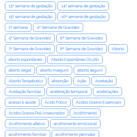
13ª semana de gestação
14ª semana de gestação
15ª semana de gestação
16ª semana de gestação
2ª semana
4ª Semana de Gravidez
5ª Semana de Gravidez
6ª Semana de Gravidez
7ª Semana de Gravidez
8ª Semana de Gravidez
Aborto
aborto espontâneo
Aborto Espontâneo Oculto
aborto ilegal
aborto inseguro
aborto seguro
Aborto Terapêutico
absorção
Ação
Aceitação
Aceitação familiar
aceleração temporal
acelerações
acesso à saúde
Ácido Fólico
Ácidos Graxos Essenciais
Ácidos Graxos Poli-insaturados
Acolhimento
Acolhimento afetivo
acolhimento emocional
acolhimento familiar
acolhimento perinatal