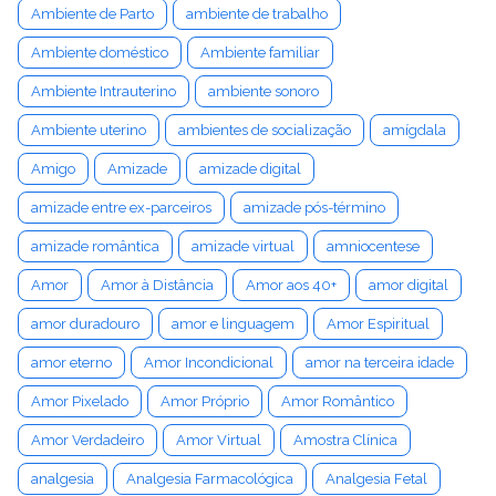
Ambiente de Parto
ambiente de trabalho
Ambiente doméstico
Ambiente familiar
Ambiente Intrauterino
ambiente sonoro
Ambiente uterino
ambientes de socialização
amígdala
Amigo
Amizade
amizade digital
amizade entre ex-parceiros
amizade pós-término
amizade romântica
amizade virtual
amniocentese
Amor
Amor à Distância
Amor aos 40+
amor digital
amor duradouro
amor e linguagem
Amor Espiritual
amor eterno
Amor Incondicional
amor na terceira idade
Amor Pixelado
Amor Próprio
Amor Romântico
Amor Verdadeiro
Amor Virtual
Amostra Clínica
analgesia
Analgesia Farmacológica
Analgesia Fetal