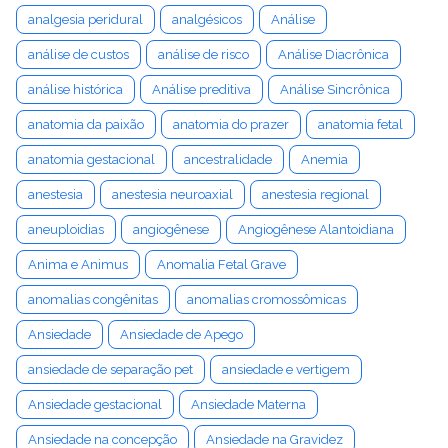
analgesia peridural
analgésicos
Análise
análise de custos
análise de risco
Análise Diacrônica
análise histórica
Análise preditiva
Análise Sincrônica
anatomia da paixão
anatomia do prazer
anatomia fetal
anatomia gestacional
ancestralidade
Anemia
anestesia
anestesia neuroaxial
anestesia regional
aneuploidias
angiogênese
Angiogênese Alantoidiana
Anima e Animus
Anomalia Fetal Grave
anomalias congênitas
anomalias cromossômicas
Ansiedade
Ansiedade de Apego
ansiedade de separação pet
ansiedade e vertigem
Ansiedade gestacional
Ansiedade Materna
Ansiedade na concepção
Ansiedade na Gravidez