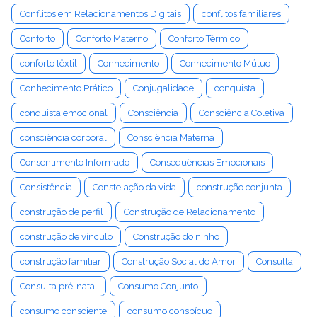
Conflitos em Relacionamentos Digitais
conflitos familiares
Conforto
Conforto Materno
Conforto Térmico
conforto têxtil
Conhecimento
Conhecimento Mútuo
Conhecimento Prático
Conjugalidade
conquista
conquista emocional
Consciência
Consciência Coletiva
consciência corporal
Consciência Materna
Consentimento Informado
Consequências Emocionais
Consistência
Constelação da vida
construção conjunta
construção de perfil
Construção de Relacionamento
construção de vínculo
Construção do ninho
construção familiar
Construção Social do Amor
Consulta
Consulta pré-natal
Consumo Conjunto
consumo consciente
consumo conspícuo