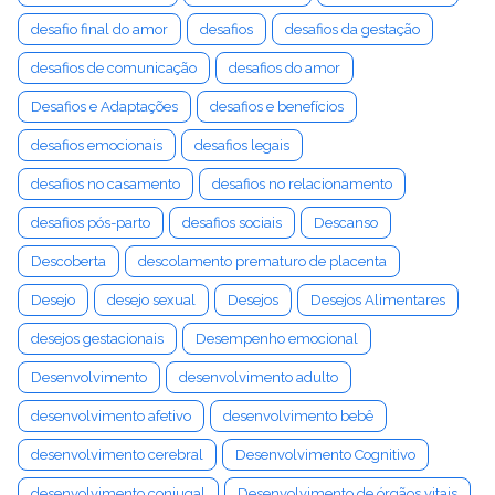
desafio final do amor
desafios
desafios da gestação
desafios de comunicação
desafios do amor
Desafios e Adaptações
desafios e benefícios
desafios emocionais
desafios legais
desafios no casamento
desafios no relacionamento
desafios pós-parto
desafios sociais
Descanso
Descoberta
descolamento prematuro de placenta
Desejo
desejo sexual
Desejos
Desejos Alimentares
desejos gestacionais
Desempenho emocional
Desenvolvimento
desenvolvimento adulto
desenvolvimento afetivo
desenvolvimento bebê
desenvolvimento cerebral
Desenvolvimento Cognitivo
desenvolvimento conjugal
Desenvolvimento de órgãos vitais