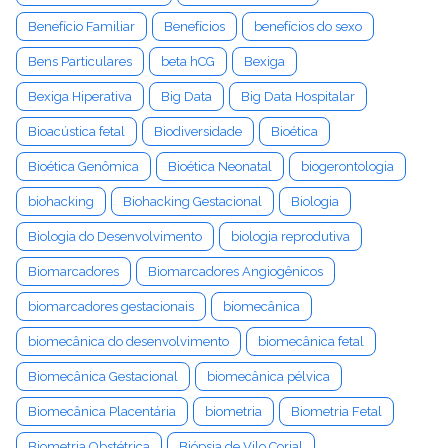
Benefício Familiar
Benefícios
benefícios do sexo
Bens Particulares
beta hCG
Bexiga
Bexiga Hiperativa
Big Data
Big Data Hospitalar
Bioacústica fetal
Biodiversidade
Bioética
Bioética Genômica
Bioética Neonatal
biogerontologia
biohacking
Biohacking Gestacional
Biologia
Biologia do Desenvolvimento
biologia reprodutiva
Biomarcadores
Biomarcadores Angiogênicos
biomarcadores gestacionais
biomecânica
biomecânica do desenvolvimento
biomecânica fetal
Biomecânica Gestacional
biomecânica pélvica
Biomecânica Placentária
biometria
Biometria Fetal
Biometria Obstétrica
Biópsia de Vilo Corial