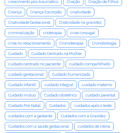
crescimento pós-traumático
Criação
Criação de Filhos
Criança
Criança Escorpião
criatividade
Criatividade Gestacional
Criatividade na gravidez
criminalização
crioterapia
crise conjugal
crise no relacionamento
Cromoterapia
Cronobiologia
Cuidado
Cuidado Centrado na Mulher
cuidado centrado no paciente
cuidado compartilhado
cuidado gestacional
Cuidado humanizado
Cuidado infantil
cuidado integral
cuidado materno
Cuidado mútuo
Cuidado obstétrico
cuidado parental
Cuidado Pré-Natal
Cuidados
cuidados após o teste
cuidados com a gestante
Cuidados com a Gravidez
Cuidados com a saúde gestacional
cuidados de rotina