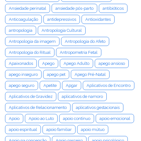
Ansiedade perinatal
ansiedade pós-parto
antibióticos
Anticoagulação
antidepressivos
Antioxidantes
antropologia
Antropologia Cultural
Antropologia da imagem
Antropologia do Afeto
Antropologia do Ritual
Antropometria Fetal
Apaixonados
Apego
Apego Adulto
apego ansioso
apego inseguro
apego pet
Apego Pré-Natal
apego seguro
Apetite
Apgar
Aplicativos de Encontro
Aplicativos de Gravidez
aplicativos de namoro
Aplicativos de Relacionamento
aplicativos gestacionais
Apoio
Apoio ao Luto
apoio contínuo
apoio emocional
apoio espiritual
apoio familiar
apoio mútuo
Apoio na concepção
Apoio parceiro
apoio psicológico