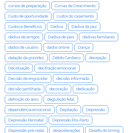
cursos de preparação
Curvas de Crescimento
Custo de oportunidade
custos do casamento
Custos e Benefícios
Dádiva
Dádiva da paz
dádiva de amigos
Dádiva de pais
dádivas familiares
dados de usuário
dados online
Dança
datação da gravidez
Débito Cardíaco
decepção
Deciduação
decifração emocional
Decisão de engravidar
decisão informada
decisão partilhada
decoração
dedicação
definição do sexo
deglutição fetal
dependência emocional
Depilação
Depressão
Depressão Perinatal
Depressão Pós-Parto
Depressão pré-natal
desacelerações
Desafio do timing