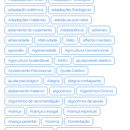
adaptação sistêmica
adaptações fisiológicas
Adaptações maternas
adesão ao pré-natal
adiamento do casamento
Adolescência
adrenais
adversidade
Afetividade
Afeto
affectio maritalis
agressão
Agressividade
Agricultura Convencional
Agricultura Sustentável
AINEs
ajustamento diádico
Ajustamento Psicossocial
Ajuste Diádico
ajuste psicológico
Alegria
alegria contagiante
aleitamento materno
algoritmos
Algoritmos Clínicos
Algoritmos de recomendação
algoritmos de saúde
Aliança
Aliança conjugal
Aliança espiritual
Aliança parental
Alicerce
Alimentação