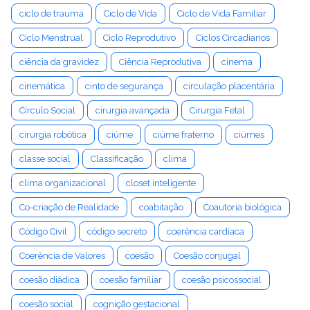
ciclo de trauma
Ciclo de Vida
Ciclo de Vida Familiar
Ciclo Menstrual
Ciclo Reprodutivo
Ciclos Circadianos
ciência da gravidez
Ciência Reprodutiva
cinema
cinemática
cinto de segurança
circulação placentária
Círculo Social
cirurgia avançada
Cirurgia Fetal
cirurgia robótica
ciúme
ciúme fraterno
ciúmes
classe social
Classificação
clima
clima organizacional
closet inteligente
Co-criação de Realidade
coabitação
Coautoria biológica
Código Civil
código secreto
coerência cardíaca
Coerência de Valores
coesão
Coesão conjugal
coesão diádica
coesão familiar
coesão psicossocial
coesão social
cognição gestacional