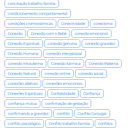
conciliação trabalho-família
condicionamento comportamental
condições cromossômicas
Conectividade
conectoma
Conexão
Conexão com o Bebê
conexão emocional
Conexão Espiritual
conexão genuína
conexão gravidez
Conexão Humana
conexão interpessoal
conexão intrauterina
Conexão kármica
Conexão Materna
Conexão Natural
conexão online
conexão social
conexões afetivas
conexões emocionais
Conexões Espirituais
Confiabilidade
Confiança
confiança mútua
confirmação de gestação
confirmando a gravidez
conflito
Conflito Conjugal
conflito psicológico
Conflito trabalho-família
conflitos