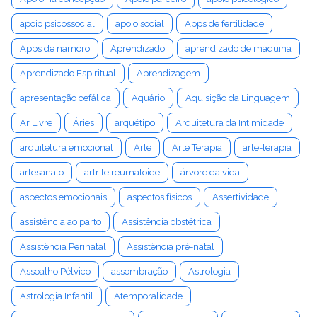
apoio psicossocial
apoio social
Apps de fertilidade
Apps de namoro
Aprendizado
aprendizado de máquina
Aprendizado Espiritual
Aprendizagem
apresentação cefálica
Aquário
Aquisição da Linguagem
Ar Livre
Áries
arquétipo
Arquitetura da Intimidade
arquitetura emocional
Arte
Arte Terapia
arte-terapia
artesanato
artrite reumatoide
árvore da vida
aspectos emocionais
aspectos físicos
Assertividade
assistência ao parto
Assistência obstétrica
Assistência Perinatal
Assistência pré-natal
Assoalho Pélvico
assombração
Astrologia
Astrologia Infantil
Atemporalidade