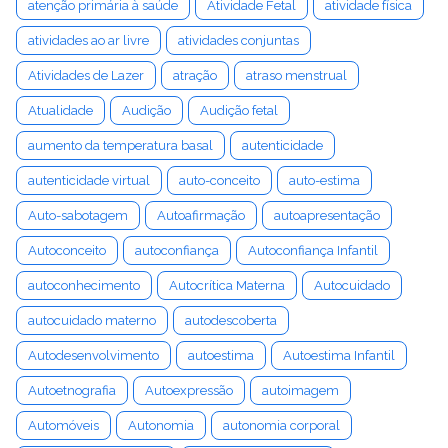
atenção primária à saúde
Atividade Fetal
atividade física
atividades ao ar livre
atividades conjuntas
Atividades de Lazer
atração
atraso menstrual
Atualidade
Audição
Audição fetal
aumento da temperatura basal
autenticidade
autenticidade virtual
auto-conceito
auto-estima
Auto-sabotagem
Autoafirmação
autoapresentação
Autoconceito
autoconfiança
Autoconfiança Infantil
autoconhecimento
Autocrítica Materna
Autocuidado
autocuidado materno
autodescoberta
Autodesenvolvimento
autoestima
Autoestima Infantil
Autoetnografia
Autoexpressão
autoimagem
Automóveis
Autonomia
autonomia corporal