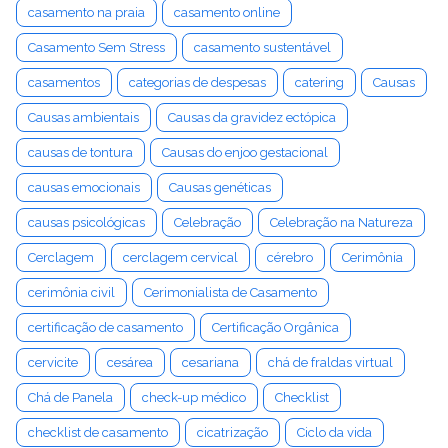
casamento na praia
casamento online
Casamento Sem Stress
casamento sustentável
casamentos
categorias de despesas
catering
Causas
Causas ambientais
Causas da gravidez ectópica
causas de tontura
Causas do enjoo gestacional
causas emocionais
Causas genéticas
causas psicológicas
Celebração
Celebração na Natureza
Cerclagem
cerclagem cervical
cérebro
Cerimônia
cerimônia civil
Cerimonialista de Casamento
certificação de casamento
Certificação Orgânica
cervicite
cesárea
cesariana
chá de fraldas virtual
Chá de Panela
check-up médico
Checklist
checklist de casamento
cicatrização
Ciclo da vida