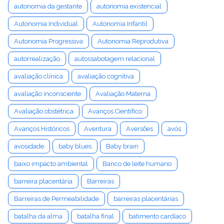
autonomia da gestante
autonomia existencial
Autonomia Individual
Autonomia Infantil
Autonomia Progressiva
Autonomia Reprodutiva
autorrealização
autossabotagem relacional
avaliação clínica
avaliação cognitiva
avaliação inconsciente
Avaliação Materna
Avaliação obstétrica
Avanços Científico
Avanços Históricos
Aventura
Aversões
avós
avosidade
baby blues
Baby brain
baixo impacto ambiental
Banco de leite humano
barreira placentária
Barreiras
Barreiras de Permeabilidade
barreiras placentárias
batalha da alma
batalha final
batimento cardíaco