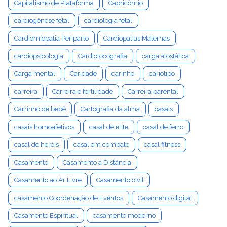
Capitalismo de Plataforma
Capricórnio
cardiogênese fetal
cardiologia fetal
Cardiomiopatia Periparto
Cardiopatias Maternas
cardiopsicologia
Cardiotocografia
carga alostática
Carga mental
Caridade
carinho
cariótipo
carreira
Carreira e fertilidade
Carreira parental
Carrinho de bebê
Cartografia da alma
casais
casais homoafetivos
casal de elite
casal de ferro
casal de heróis
casal em combate
casal fitness
Casamento
Casamento à Distância
Casamento ao Ar Livre
Casamento civil
casamento Coordenação de Eventos
Casamento digital
Casamento Espiritual
casamento moderno