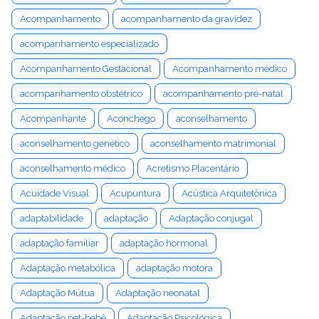
Acompanhamento
acompanhamento da gravidez
acompanhamento especializado
Acompanhamento Gestacional
Acompanhamento médico
acompanhamento obstétrico
acompanhamento pré-natal
Acompanhante
Aconchego
aconselhamento
aconselhamento genético
aconselhamento matrimonial
aconselhamento médico
Acretismo Placentário
Acuidade Visual
Acupuntura
Acústica Arquitetônica
adaptabilidade
adaptação
Adaptação conjugal
adaptação familiar
adaptação hormonal
Adaptação metabólica
adaptação motora
Adaptação Mútua
Adaptação neonatal
Adaptação pet-bebê
Adaptação Psicológica