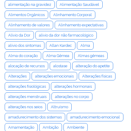
alimentação na gravidez
Alimentação Saudável
Alimentos Orgânicos
Alinhamento Corporal
Alinhamento de valores
Alinhamento expectativas
Alívio da Dor
alívio da dor não farmacológico
alívio dos sintomas
Allan Kardec
Alma
Alma do coração
Alma Gêmea
Almas gêmeas
alocação de recursos
alostase
alteração do apetite
Alterações
alterações emocionais
Alterações físicas
alterações fisiológicas
alterações hormonais
alterações menstruais
alterações no corpo
alterações nos seios
Altruísmo
amadurecimento dos sistemas
amadurecimento emocional
Amamentação
Ambição
Ambiente