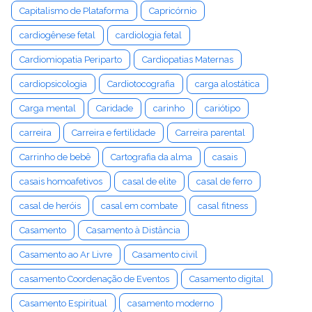
Capitalismo de Plataforma
Capricórnio
cardiogênese fetal
cardiologia fetal
Cardiomiopatia Periparto
Cardiopatias Maternas
cardiopsicologia
Cardiotocografia
carga alostática
Carga mental
Caridade
carinho
cariótipo
carreira
Carreira e fertilidade
Carreira parental
Carrinho de bebê
Cartografia da alma
casais
casais homoafetivos
casal de elite
casal de ferro
casal de heróis
casal em combate
casal fitness
Casamento
Casamento à Distância
Casamento ao Ar Livre
Casamento civil
casamento Coordenação de Eventos
Casamento digital
Casamento Espiritual
casamento moderno