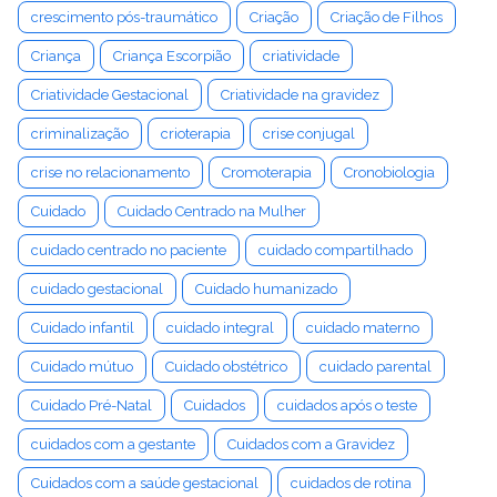
crescimento pós-traumático
Criação
Criação de Filhos
Criança
Criança Escorpião
criatividade
Criatividade Gestacional
Criatividade na gravidez
criminalização
crioterapia
crise conjugal
crise no relacionamento
Cromoterapia
Cronobiologia
Cuidado
Cuidado Centrado na Mulher
cuidado centrado no paciente
cuidado compartilhado
cuidado gestacional
Cuidado humanizado
Cuidado infantil
cuidado integral
cuidado materno
Cuidado mútuo
Cuidado obstétrico
cuidado parental
Cuidado Pré-Natal
Cuidados
cuidados após o teste
cuidados com a gestante
Cuidados com a Gravidez
Cuidados com a saúde gestacional
cuidados de rotina