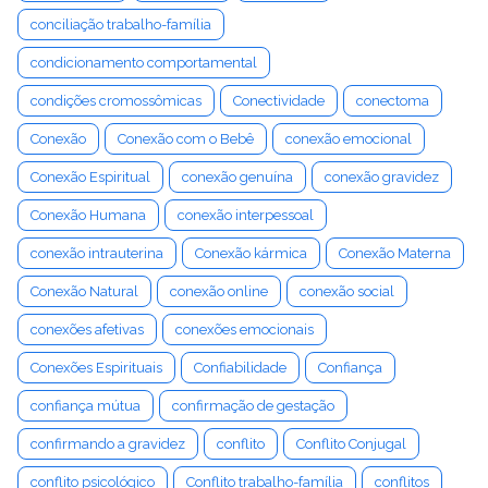
conciliação trabalho-família
condicionamento comportamental
condições cromossômicas
Conectividade
conectoma
Conexão
Conexão com o Bebê
conexão emocional
Conexão Espiritual
conexão genuína
conexão gravidez
Conexão Humana
conexão interpessoal
conexão intrauterina
Conexão kármica
Conexão Materna
Conexão Natural
conexão online
conexão social
conexões afetivas
conexões emocionais
Conexões Espirituais
Confiabilidade
Confiança
confiança mútua
confirmação de gestação
confirmando a gravidez
conflito
Conflito Conjugal
conflito psicológico
Conflito trabalho-família
conflitos