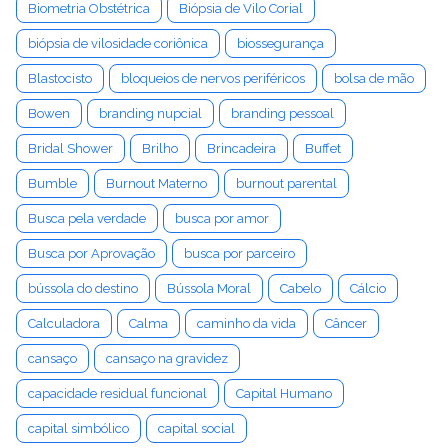
Biometria Obstétrica
Biópsia de Vilo Corial
biópsia de vilosidade coriônica
biossegurança
Blastocisto
bloqueios de nervos periféricos
bolsa de mão
Bowen
branding nupcial
branding pessoal
Bridal Shower
Brilho
Brincadeira
Buffet
Bumble
Burnout Materno
burnout parental
Busca pela verdade
busca por amor
Busca por Aprovação
busca por parceiro
bússola do destino
Bússola Moral
Cabelo
Cálcio
Calculadora
Calma
caminho da vida
Câncer
cansaço
cansaço na gravidez
capacidade residual funcional
Capital Humano
capital simbólico
capital social