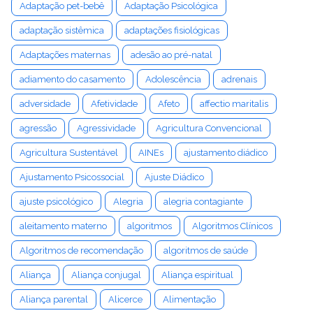
Adaptação pet-bebê
Adaptação Psicológica
adaptação sistêmica
adaptações fisiológicas
Adaptações maternas
adesão ao pré-natal
adiamento do casamento
Adolescência
adrenais
adversidade
Afetividade
Afeto
affectio maritalis
agressão
Agressividade
Agricultura Convencional
Agricultura Sustentável
AINEs
ajustamento diádico
Ajustamento Psicossocial
Ajuste Diádico
ajuste psicológico
Alegria
alegria contagiante
aleitamento materno
algoritmos
Algoritmos Clínicos
Algoritmos de recomendação
algoritmos de saúde
Aliança
Aliança conjugal
Aliança espiritual
Aliança parental
Alicerce
Alimentação