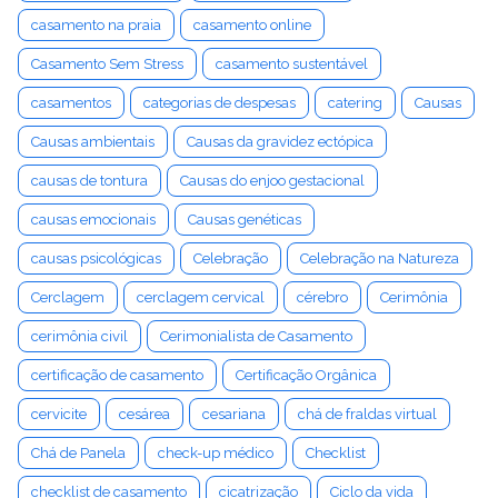
casamento na praia
casamento online
Casamento Sem Stress
casamento sustentável
casamentos
categorias de despesas
catering
Causas
Causas ambientais
Causas da gravidez ectópica
causas de tontura
Causas do enjoo gestacional
causas emocionais
Causas genéticas
causas psicológicas
Celebração
Celebração na Natureza
Cerclagem
cerclagem cervical
cérebro
Cerimônia
cerimônia civil
Cerimonialista de Casamento
certificação de casamento
Certificação Orgânica
cervicite
cesárea
cesariana
chá de fraldas virtual
Chá de Panela
check-up médico
Checklist
checklist de casamento
cicatrização
Ciclo da vida