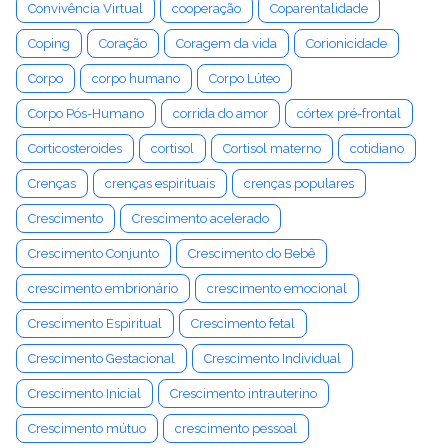
Convivência Virtual
cooperação
Coparentalidade
Coping
Coração
Coragem da vida
Corionicidade
Corpo
corpo humano
Corpo Lúteo
Corpo Pós-Humano
corrida do amor
córtex pré-frontal
Corticosteroides
cortisol
Cortisol materno
cotidiano
Crenças
crenças espirituais
crenças populares
Crescimento
Crescimento acelerado
Crescimento Conjunto
Crescimento do Bebê
crescimento embrionário
crescimento emocional
Crescimento Espiritual
Crescimento fetal
Crescimento Gestacional
Crescimento Individual
Crescimento Inicial
Crescimento intrauterino
Crescimento mútuo
crescimento pessoal