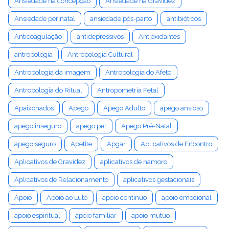
Ansiedade na concepção
Ansiedade na Gravidez
Ansiedade perinatal
ansiedade pós-parto
antibióticos
Anticoagulação
antidepressivos
Antioxidantes
antropologia
Antropologia Cultural
Antropologia da imagem
Antropologia do Afeto
Antropologia do Ritual
Antropometria Fetal
Apaixonados
Apego
Apego Adulto
apego ansioso
apego inseguro
apego pet
Apego Pré-Natal
apego seguro
Apetite
Apgar
Aplicativos de Encontro
Aplicativos de Gravidez
aplicativos de namoro
Aplicativos de Relacionamento
aplicativos gestacionais
Apoio
Apoio ao Luto
apoio contínuo
apoio emocional
apoio espiritual
apoio familiar
apoio mútuo