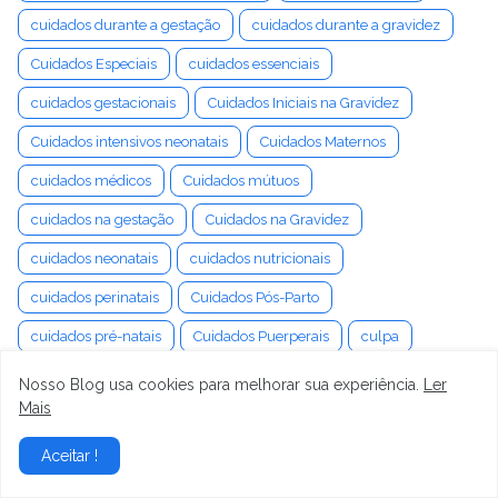
cuidados durante a gestação
cuidados durante a gravidez
Cuidados Especiais
cuidados essenciais
cuidados gestacionais
Cuidados Iniciais na Gravidez
Cuidados intensivos neonatais
Cuidados Maternos
cuidados médicos
Cuidados mútuos
cuidados na gestação
Cuidados na Gravidez
cuidados neonatais
cuidados nutricionais
cuidados perinatais
Cuidados Pós-Parto
cuidados pré-natais
Cuidados Puerperais
culpa
Cultivo
Cultura
cultura digital
cultura do luto
Nosso Blog usa cookies para melhorar sua experiência.
Ler
Mais
Cultura Organizacional
Cultura Pop
cumplicidade
cura da labirintite
cura da tontura
cura emocional
Aceitar !
curadoria de produtos
Curetagem Uterina
Curiosidade