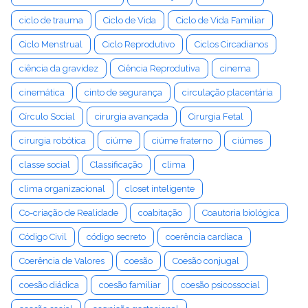
ciclo de trauma
Ciclo de Vida
Ciclo de Vida Familiar
Ciclo Menstrual
Ciclo Reprodutivo
Ciclos Circadianos
ciência da gravidez
Ciência Reprodutiva
cinema
cinemática
cinto de segurança
circulação placentária
Círculo Social
cirurgia avançada
Cirurgia Fetal
cirurgia robótica
ciúme
ciúme fraterno
ciúmes
classe social
Classificação
clima
clima organizacional
closet inteligente
Co-criação de Realidade
coabitação
Coautoria biológica
Código Civil
código secreto
coerência cardíaca
Coerência de Valores
coesão
Coesão conjugal
coesão diádica
coesão familiar
coesão psicossocial