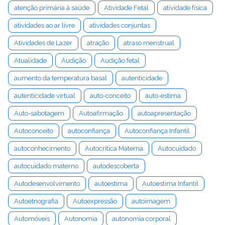
atenção primária à saúde
Atividade Fetal
atividade física
atividades ao ar livre
atividades conjuntas
Atividades de Lazer
atração
atraso menstrual
Atualidade
Audição
Audição fetal
aumento da temperatura basal
autenticidade
autenticidade virtual
auto-conceito
auto-estima
Auto-sabotagem
Autoafirmação
autoapresentação
Autoconceito
autoconfiança
Autoconfiança Infantil
autoconhecimento
Autocrítica Materna
Autocuidado
autocuidado materno
autodescoberta
Autodesenvolvimento
autoestima
Autoestima Infantil
Autoetnografia
Autoexpressão
autoimagem
Automóveis
Autonomia
autonomia corporal