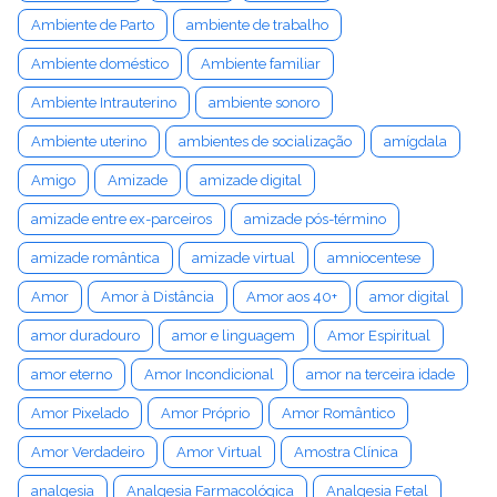
Ambiente de Parto
ambiente de trabalho
Ambiente doméstico
Ambiente familiar
Ambiente Intrauterino
ambiente sonoro
Ambiente uterino
ambientes de socialização
amígdala
Amigo
Amizade
amizade digital
amizade entre ex-parceiros
amizade pós-término
amizade romântica
amizade virtual
amniocentese
Amor
Amor à Distância
Amor aos 40+
amor digital
amor duradouro
amor e linguagem
Amor Espiritual
amor eterno
Amor Incondicional
amor na terceira idade
Amor Pixelado
Amor Próprio
Amor Romântico
Amor Verdadeiro
Amor Virtual
Amostra Clínica
analgesia
Analgesia Farmacológica
Analgesia Fetal