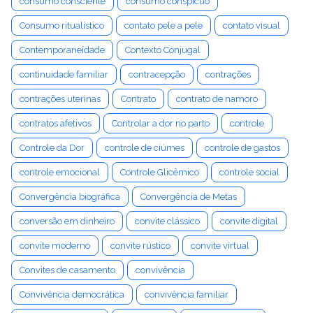
consumo consciente
consumo conspícuo
Consumo ritualístico
contato pele a pele
contato visual
Contemporaneidade
Contexto Conjugal
continuidade familiar
contracepção
contrações
contrações uterinas
Contrato
contrato de namoro
contratos afetivos
Controlar a dor no parto
controle
Controle da Dor
controle de ciúmes
controle de gastos
controle emocional
Controle Glicêmico
controle social
Convergência biográfica
Convergência de Metas
conversão em dinheiro
convite clássico
convite digital
convite moderno
convite rústico
convite virtual
Convites de casamento
convivência
Convivência democrática
convivência familiar