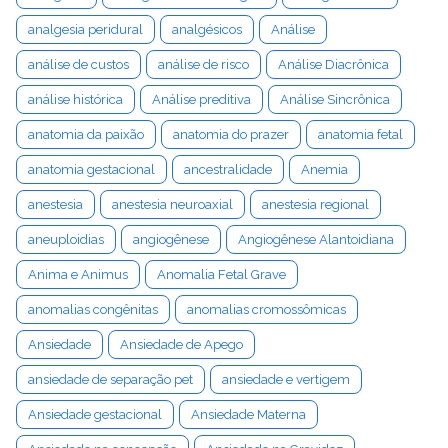
analgesia peridural
analgésicos
Análise
análise de custos
análise de risco
Análise Diacrônica
análise histórica
Análise preditiva
Análise Sincrônica
anatomia da paixão
anatomia do prazer
anatomia fetal
anatomia gestacional
ancestralidade
Anemia
anestesia
anestesia neuroaxial
anestesia regional
aneuploidias
angiogênese
Angiogênese Alantoidiana
Anima e Animus
Anomalia Fetal Grave
anomalias congênitas
anomalias cromossômicas
Ansiedade
Ansiedade de Apego
ansiedade de separação pet
ansiedade e vertigem
Ansiedade gestacional
Ansiedade Materna