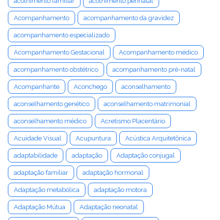
acolhimento familiar
acolhimento perinatal
Acompanhamento
acompanhamento da gravidez
acompanhamento especializado
Acompanhamento Gestacional
Acompanhamento médico
acompanhamento obstétrico
acompanhamento pré-natal
Acompanhante
Aconchego
aconselhamento
aconselhamento genético
aconselhamento matrimonial
aconselhamento médico
Acretismo Placentário
Acuidade Visual
Acupuntura
Acústica Arquitetônica
adaptabilidade
adaptação
Adaptação conjugal
adaptação familiar
adaptação hormonal
Adaptação metabólica
adaptação motora
Adaptação Mútua
Adaptação neonatal