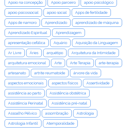
Apoio na concepção
Apoio parceiro
apoio psicológico
apoio psicossocial
apoio social
Apps de fertilidade
Apps de namoro
Aprendizado
aprendizado de máquina
Aprendizado Espiritual
Aprendizagem
apresentação cefálica
Aquário
Aquisição da Linguagem
Ar Livre
Áries
arquétipo
Arquitetura da Intimidade
arquitetura emocional
Arte
Arte Terapia
arte-terapia
artesanato
artrite reumatoide
árvore da vida
aspectos emocionais
aspectos físicos
Assertividade
assistência ao parto
Assistência obstétrica
Assistência Perinatal
Assistência pré-natal
Assoalho Pélvico
assombração
Astrologia
Astrologia Infantil
Atemporalidade