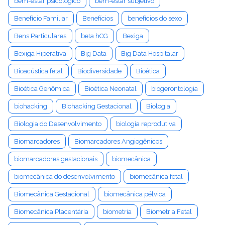
bem-estar psicológico
bem-estar subjetivo
Benefício Familiar
Benefícios
benefícios do sexo
Bens Particulares
beta hCG
Bexiga
Bexiga Hiperativa
Big Data
Big Data Hospitalar
Bioacústica fetal
Biodiversidade
Bioética
Bioética Genômica
Bioética Neonatal
biogerontologia
biohacking
Biohacking Gestacional
Biologia
Biologia do Desenvolvimento
biologia reprodutiva
Biomarcadores
Biomarcadores Angiogênicos
biomarcadores gestacionais
biomecânica
biomecânica do desenvolvimento
biomecânica fetal
Biomecânica Gestacional
biomecânica pélvica
Biomecânica Placentária
biometria
Biometria Fetal