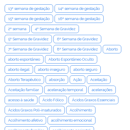
13ª semana de gestação
14ª semana de gestação
15ª semana de gestação
16ª semana de gestação
2ª semana
4ª Semana de Gravidez
5ª Semana de Gravidez
6ª Semana de Gravidez
7ª Semana de Gravidez
8ª Semana de Gravidez
Aborto
aborto espontâneo
Aborto Espontâneo Oculto
aborto ilegal
aborto inseguro
aborto seguro
Aborto Terapêutico
absorção
Ação
Aceitação
Aceitação familiar
aceleração temporal
acelerações
acesso à saúde
Ácido Fólico
Ácidos Graxos Essenciais
Ácidos Graxos Poli-insaturados
Acolhimento
Acolhimento afetivo
acolhimento emocional