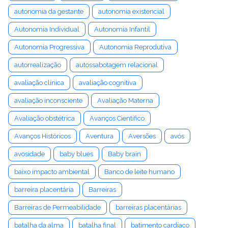
autonomia da gestante
autonomia existencial
Autonomia Individual
Autonomia Infantil
Autonomia Progressiva
Autonomia Reprodutiva
autorrealização
autossabotagem relacional
avaliação clínica
avaliação cognitiva
avaliação inconsciente
Avaliação Materna
Avaliação obstétrica
Avanços Científico
Avanços Históricos
Aventura
Aversões
avós
avosidade
baby blues
Baby brain
baixo impacto ambiental
Banco de leite humano
barreira placentária
Barreiras
Barreiras de Permeabilidade
barreiras placentárias
batalha da alma
batalha final
batimento cardíaco