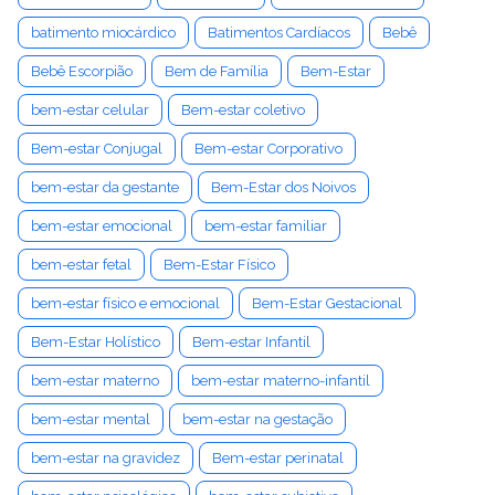
batimento miocárdico
Batimentos Cardíacos
Bebê
Bebê Escorpião
Bem de Família
Bem-Estar
bem-estar celular
Bem-estar coletivo
Bem-estar Conjugal
Bem-estar Corporativo
bem-estar da gestante
Bem-Estar dos Noivos
bem-estar emocional
bem-estar familiar
bem-estar fetal
Bem-Estar Físico
bem-estar físico e emocional
Bem-Estar Gestacional
Bem-Estar Holístico
Bem-estar Infantil
bem-estar materno
bem-estar materno-infantil
bem-estar mental
bem-estar na gestação
bem-estar na gravidez
Bem-estar perinatal