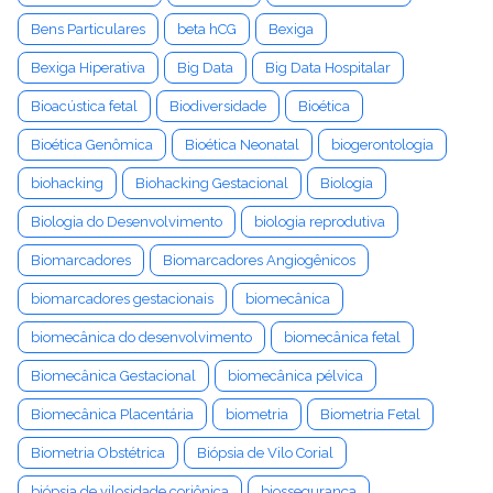
Bens Particulares
beta hCG
Bexiga
Bexiga Hiperativa
Big Data
Big Data Hospitalar
Bioacústica fetal
Biodiversidade
Bioética
Bioética Genômica
Bioética Neonatal
biogerontologia
biohacking
Biohacking Gestacional
Biologia
Biologia do Desenvolvimento
biologia reprodutiva
Biomarcadores
Biomarcadores Angiogênicos
biomarcadores gestacionais
biomecânica
biomecânica do desenvolvimento
biomecânica fetal
Biomecânica Gestacional
biomecânica pélvica
Biomecânica Placentária
biometria
Biometria Fetal
Biometria Obstétrica
Biópsia de Vilo Corial
biópsia de vilosidade coriônica
biossegurança