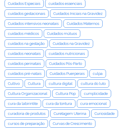
Cuidados Especiais
cuidados essenciais
cuidados gestacionais
Cuidados Iniciais na Gravidez
Cuidados intensivos neonatais
Cuidados Maternos
cuidados médicos
Cuidados mútuos
cuidados na gestação
Cuidados na Gravidez
cuidados neonatais
cuidados nutricionais
cuidados perinatais
Cuidados Pós-Parto
cuidados pré-natais
Cuidados Puerperais
culpa
Cultivo
Cultura
cultura digital
cultura do luto
Cultura Organizacional
Cultura Pop
cumplicidade
cura da labirintite
cura da tontura
cura emocional
curadoria de produtos
Curetagem Uterina
Curiosidade
cursos de preparação
Curvas de Crescimento