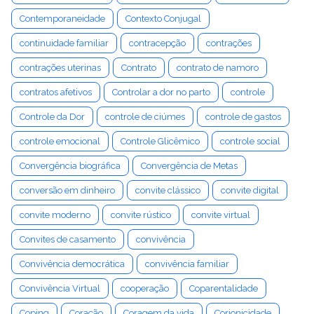
Contemporaneidade
Contexto Conjugal
continuidade familiar
contracepção
contrações
contrações uterinas
Contrato
contrato de namoro
contratos afetivos
Controlar a dor no parto
controle
Controle da Dor
controle de ciúmes
controle de gastos
controle emocional
Controle Glicêmico
controle social
Convergência biográfica
Convergência de Metas
conversão em dinheiro
convite clássico
convite digital
convite moderno
convite rústico
convite virtual
Convites de casamento
convivência
Convivência democrática
convivência familiar
Convivência Virtual
cooperação
Coparentalidade
Coping
Coração
Coragem da vida
Corionicidade