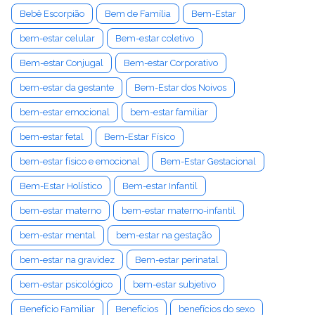
Bebê Escorpião
Bem de Família
Bem-Estar
bem-estar celular
Bem-estar coletivo
Bem-estar Conjugal
Bem-estar Corporativo
bem-estar da gestante
Bem-Estar dos Noivos
bem-estar emocional
bem-estar familiar
bem-estar fetal
Bem-Estar Físico
bem-estar físico e emocional
Bem-Estar Gestacional
Bem-Estar Holístico
Bem-estar Infantil
bem-estar materno
bem-estar materno-infantil
bem-estar mental
bem-estar na gestação
bem-estar na gravidez
Bem-estar perinatal
bem-estar psicológico
bem-estar subjetivo
Benefício Familiar
Benefícios
benefícios do sexo