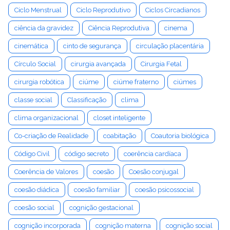
Ciclo Menstrual
Ciclo Reprodutivo
Ciclos Circadianos
ciência da gravidez
Ciência Reprodutiva
cinema
cinemática
cinto de segurança
circulação placentária
Círculo Social
cirurgia avançada
Cirurgia Fetal
cirurgia robótica
ciúme
ciúme fraterno
ciúmes
classe social
Classificação
clima
clima organizacional
closet inteligente
Co-criação de Realidade
coabitação
Coautoria biológica
Código Civil
código secreto
coerência cardíaca
Coerência de Valores
coesão
Coesão conjugal
coesão diádica
coesão familiar
coesão psicossocial
coesão social
cognição gestacional
cognição incorporada
cognição materna
cognição social