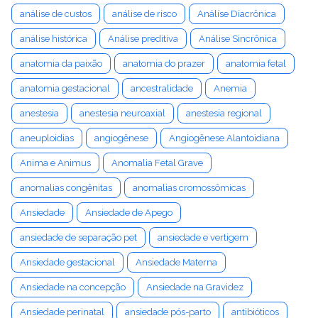
análise de custos
análise de risco
Análise Diacrônica
análise histórica
Análise preditiva
Análise Sincrônica
anatomia da paixão
anatomia do prazer
anatomia fetal
anatomia gestacional
ancestralidade
Anemia
anestesia
anestesia neuroaxial
anestesia regional
aneuploidias
angiogênese
Angiogênese Alantoidiana
Anima e Animus
Anomalia Fetal Grave
anomalias congênitas
anomalias cromossômicas
Ansiedade
Ansiedade de Apego
ansiedade de separação pet
ansiedade e vertigem
Ansiedade gestacional
Ansiedade Materna
Ansiedade na concepção
Ansiedade na Gravidez
Ansiedade perinatal
ansiedade pós-parto
antibióticos