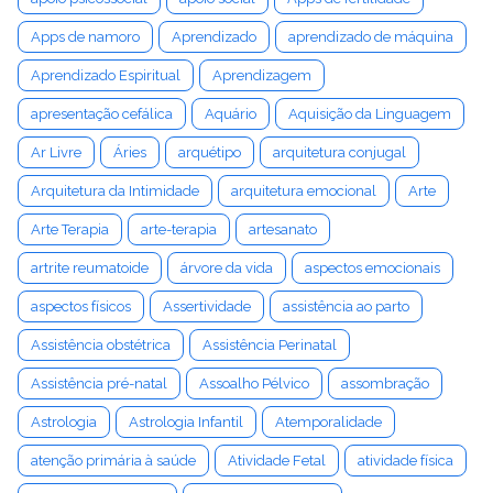
Apps de namoro
Aprendizado
aprendizado de máquina
Aprendizado Espiritual
Aprendizagem
apresentação cefálica
Aquário
Aquisição da Linguagem
Ar Livre
Áries
arquétipo
arquitetura conjugal
Arquitetura da Intimidade
arquitetura emocional
Arte
Arte Terapia
arte-terapia
artesanato
artrite reumatoide
árvore da vida
aspectos emocionais
aspectos físicos
Assertividade
assistência ao parto
Assistência obstétrica
Assistência Perinatal
Assistência pré-natal
Assoalho Pélvico
assombração
Astrologia
Astrologia Infantil
Atemporalidade
atenção primária à saúde
Atividade Fetal
atividade física