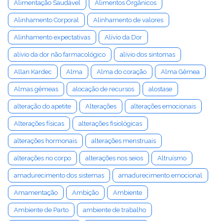
Alimentação Saudável
Alimentos Orgânicos
Alinhamento Corporal
Alinhamento de valores
Alinhamento expectativas
Alívio da Dor
alívio da dor não farmacológico
alívio dos sintomas
Allan Kardec
Alma
Alma do coração
Alma Gêmea
Almas gêmeas
alocação de recursos
alostase
alteração do apetite
Alterações
alterações emocionais
Alterações físicas
alterações fisiológicas
alterações hormonais
alterações menstruais
alterações no corpo
alterações nos seios
Altruísmo
amadurecimento dos sistemas
amadurecimento emocional
Amamentação
Ambição
Ambiente
Ambiente de Parto
ambiente de trabalho