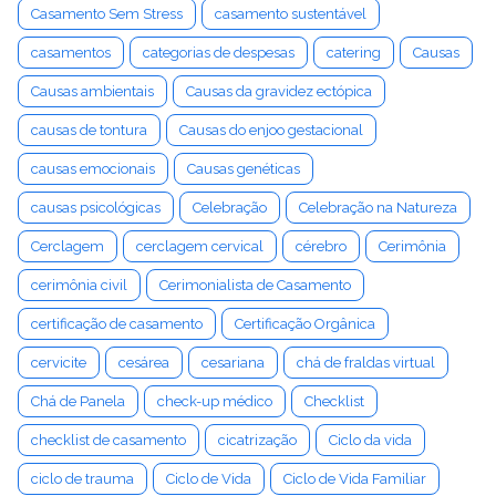
Casamento Sem Stress
casamento sustentável
casamentos
categorias de despesas
catering
Causas
Causas ambientais
Causas da gravidez ectópica
causas de tontura
Causas do enjoo gestacional
causas emocionais
Causas genéticas
causas psicológicas
Celebração
Celebração na Natureza
Cerclagem
cerclagem cervical
cérebro
Cerimônia
cerimônia civil
Cerimonialista de Casamento
certificação de casamento
Certificação Orgânica
cervicite
cesárea
cesariana
chá de fraldas virtual
Chá de Panela
check-up médico
Checklist
checklist de casamento
cicatrização
Ciclo da vida
ciclo de trauma
Ciclo de Vida
Ciclo de Vida Familiar