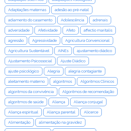
Adaptações maternas
adesão ao pré-natal
adiamento do casamento
Adolescência
adrenais
adversidade
Afetividade
Afeto
affectio maritalis
agressão
Agressividade
Agricultura Convencional
Agricultura Sustentável
AINEs
ajustamento diádico
Ajustamento Psicossocial
Ajuste Diádico
ajuste psicológico
Alegria
alegria contagiante
aleitamento materno
algoritmos
Algoritmos Clínicos
algoritmos da convivência
Algoritmos de recomendação
algoritmos de saúde
Aliança
Aliança conjugal
Aliança espiritual
Aliança parental
Alicerce
Alimentação
alimentação na gravidez