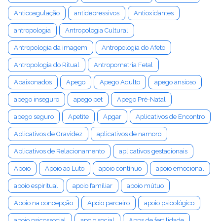
Anticoagulação
antidepressivos
Antioxidantes
antropologia
Antropologia Cultural
Antropologia da imagem
Antropologia do Afeto
Antropologia do Ritual
Antropometria Fetal
Apaixonados
Apego
Apego Adulto
apego ansioso
apego inseguro
apego pet
Apego Pré-Natal
apego seguro
Apetite
Apgar
Aplicativos de Encontro
Aplicativos de Gravidez
aplicativos de namoro
Aplicativos de Relacionamento
aplicativos gestacionais
Apoio
Apoio ao Luto
apoio contínuo
apoio emocional
apoio espiritual
apoio familiar
apoio mútuo
Apoio na concepção
Apoio parceiro
apoio psicológico
apoio psicossocial
apoio social
Apps de fertilidade