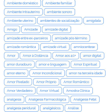
Ambiente doméstico
Ambiente familiar
Ambiente Intrauterino
ambiente sonoro
Ambiente uterino
ambientes de socialização
amígdala
Amigo
Amizade
amizade digital
amizade entre ex-parceiros
amizade pós-término
amizade romântica
amizade virtual
amniocentese
Amor
Amor à Distância
Amor aos 40+
amor digital
amor duradouro
amor e linguagem
Amor Espiritual
amor eterno
Amor Incondicional
amor na terceira idade
Amor Pixelado
Amor Próprio
Amor Romântico
Amor Verdadeiro
Amor Virtual
Amostra Clínica
analgesia
Analgesia Farmacológica
Analgesia Fetal
analgesia peridural
analgésicos
Análise