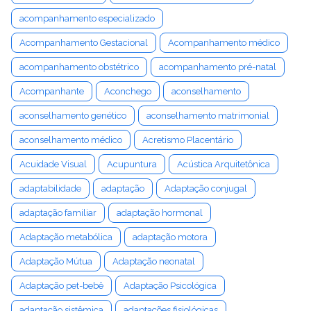
acompanhamento especializado
Acompanhamento Gestacional
Acompanhamento médico
acompanhamento obstétrico
acompanhamento pré-natal
Acompanhante
Aconchego
aconselhamento
aconselhamento genético
aconselhamento matrimonial
aconselhamento médico
Acretismo Placentário
Acuidade Visual
Acupuntura
Acústica Arquitetônica
adaptabilidade
adaptação
Adaptação conjugal
adaptação familiar
adaptação hormonal
Adaptação metabólica
adaptação motora
Adaptação Mútua
Adaptação neonatal
Adaptação pet-bebê
Adaptação Psicológica
adaptação sistêmica
adaptações fisiológicas