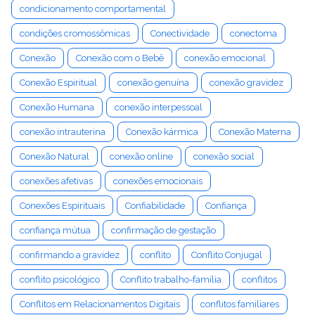
condicionamento comportamental
condições cromossômicas
Conectividade
conectoma
Conexão
Conexão com o Bebê
conexão emocional
Conexão Espiritual
conexão genuína
conexão gravidez
Conexão Humana
conexão interpessoal
conexão intrauterina
Conexão kármica
Conexão Materna
Conexão Natural
conexão online
conexão social
conexões afetivas
conexões emocionais
Conexões Espirituais
Confiabilidade
Confiança
confiança mútua
confirmação de gestação
confirmando a gravidez
conflito
Conflito Conjugal
conflito psicológico
Conflito trabalho-família
conflitos
Conflitos em Relacionamentos Digitais
conflitos familiares