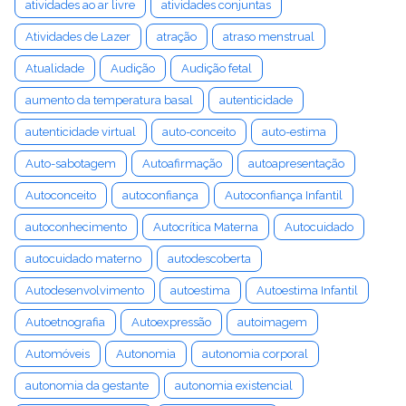
atividades ao ar livre
atividades conjuntas
Atividades de Lazer
atração
atraso menstrual
Atualidade
Audição
Audição fetal
aumento da temperatura basal
autenticidade
autenticidade virtual
auto-conceito
auto-estima
Auto-sabotagem
Autoafirmação
autoapresentação
Autoconceito
autoconfiança
Autoconfiança Infantil
autoconhecimento
Autocrítica Materna
Autocuidado
autocuidado materno
autodescoberta
Autodesenvolvimento
autoestima
Autoestima Infantil
Autoetnografia
Autoexpressão
autoimagem
Automóveis
Autonomia
autonomia corporal
autonomia da gestante
autonomia existencial