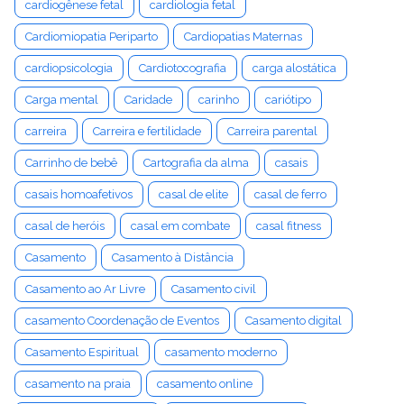
cardiogênese fetal
cardiologia fetal
Cardiomiopatia Periparto
Cardiopatias Maternas
cardiopsicologia
Cardiotocografia
carga alostática
Carga mental
Caridade
carinho
cariótipo
carreira
Carreira e fertilidade
Carreira parental
Carrinho de bebê
Cartografia da alma
casais
casais homoafetivos
casal de elite
casal de ferro
casal de heróis
casal em combate
casal fitness
Casamento
Casamento à Distância
Casamento ao Ar Livre
Casamento civil
casamento Coordenação de Eventos
Casamento digital
Casamento Espiritual
casamento moderno
casamento na praia
casamento online