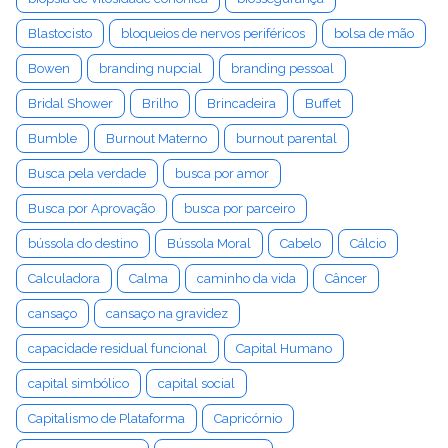
Blastocisto
bloqueios de nervos periféricos
bolsa de mão
Bowen
branding nupcial
branding pessoal
Bridal Shower
Brilho
Brincadeira
Buffet
Bumble
Burnout Materno
burnout parental
Busca pela verdade
busca por amor
Busca por Aprovação
busca por parceiro
bússola do destino
Bússola Moral
Cabelo
Cálcio
Calculadora
Calma
caminho da vida
Câncer
cansaço
cansaço na gravidez
capacidade residual funcional
Capital Humano
capital simbólico
capital social
Capitalismo de Plataforma
Capricórnio