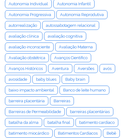
Autonomia Individual
Autonomia Infantil
Autonomia Progressiva
Autonomia Reprodutiva
autorrealização
autossabotagem relacional
avaliação clínica
avaliação cognitiva
avaliação inconsciente
Avaliação Materna
Avaliação obstétrica
Avanços Científico
Avanços Históricos
Aventura
Aversões
avós
avosidade
baby blues
Baby brain
baixo impacto ambiental
Banco de leite humano
barreira placentária
Barreiras
Barreiras de Permeabilidade
barreiras placentárias
batalha da alma
batalha final
batimento cardíaco
batimento miocárdico
Batimentos Cardíacos
Bebê