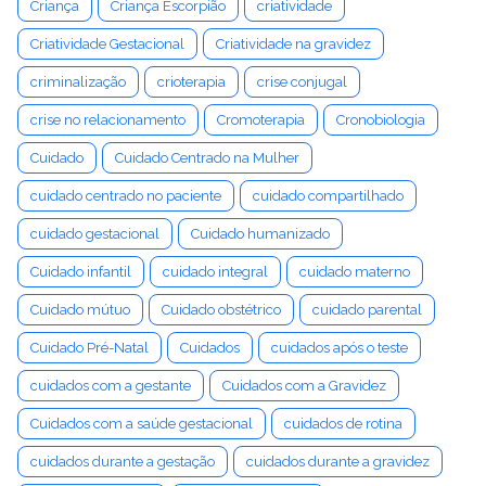
Criança
Criança Escorpião
criatividade
Criatividade Gestacional
Criatividade na gravidez
criminalização
crioterapia
crise conjugal
crise no relacionamento
Cromoterapia
Cronobiologia
Cuidado
Cuidado Centrado na Mulher
cuidado centrado no paciente
cuidado compartilhado
cuidado gestacional
Cuidado humanizado
Cuidado infantil
cuidado integral
cuidado materno
Cuidado mútuo
Cuidado obstétrico
cuidado parental
Cuidado Pré-Natal
Cuidados
cuidados após o teste
cuidados com a gestante
Cuidados com a Gravidez
Cuidados com a saúde gestacional
cuidados de rotina
cuidados durante a gestação
cuidados durante a gravidez