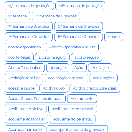
15ª semana de gestação
16ª semana de gestação
2ª semana
4ª Semana de Gravidez
5ª Semana de Gravidez
6ª Semana de Gravidez
7ª Semana de Gravidez
8ª Semana de Gravidez
Aborto
aborto espontâneo
Aborto Espontâneo Oculto
aborto ilegal
aborto inseguro
aborto seguro
Aborto Terapêutico
absorção
Ação
Aceitação
Aceitação familiar
aceleração temporal
acelerações
acesso à saúde
Ácido Fólico
Ácidos Graxos Essenciais
Ácidos Graxos Poli-insaturados
Acolhimento
Acolhimento afetivo
acolhimento emocional
acolhimento familiar
acolhimento perinatal
Acompanhamento
acompanhamento da gravidez