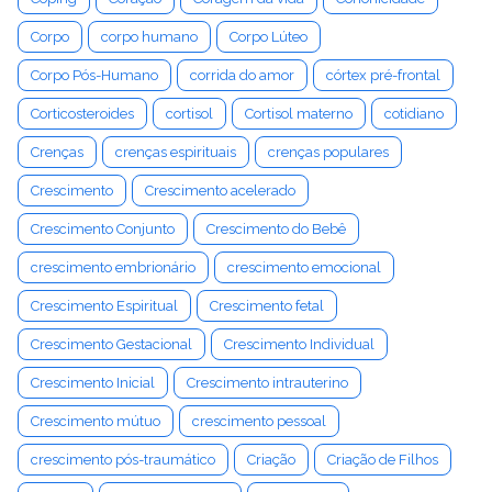
Corpo
corpo humano
Corpo Lúteo
Corpo Pós-Humano
corrida do amor
córtex pré-frontal
Corticosteroides
cortisol
Cortisol materno
cotidiano
Crenças
crenças espirituais
crenças populares
Crescimento
Crescimento acelerado
Crescimento Conjunto
Crescimento do Bebê
crescimento embrionário
crescimento emocional
Crescimento Espiritual
Crescimento fetal
Crescimento Gestacional
Crescimento Individual
Crescimento Inicial
Crescimento intrauterino
Crescimento mútuo
crescimento pessoal
crescimento pós-traumático
Criação
Criação de Filhos