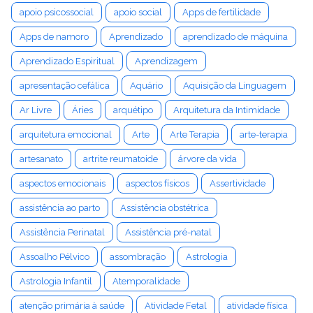
apoio psicossocial
apoio social
Apps de fertilidade
Apps de namoro
Aprendizado
aprendizado de máquina
Aprendizado Espiritual
Aprendizagem
apresentação cefálica
Aquário
Aquisição da Linguagem
Ar Livre
Áries
arquétipo
Arquitetura da Intimidade
arquitetura emocional
Arte
Arte Terapia
arte-terapia
artesanato
artrite reumatoide
árvore da vida
aspectos emocionais
aspectos físicos
Assertividade
assistência ao parto
Assistência obstétrica
Assistência Perinatal
Assistência pré-natal
Assoalho Pélvico
assombração
Astrologia
Astrologia Infantil
Atemporalidade
atenção primária à saúde
Atividade Fetal
atividade física