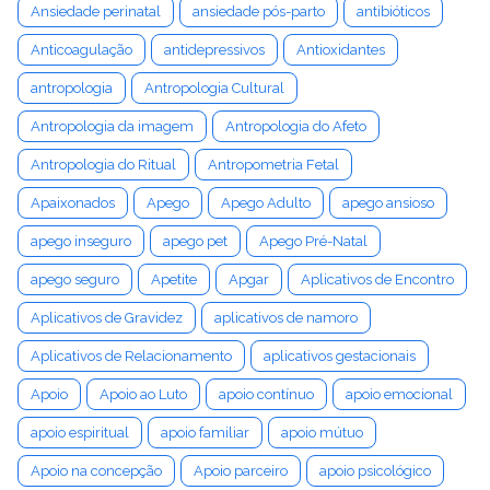
Ansiedade perinatal
ansiedade pós-parto
antibióticos
Anticoagulação
antidepressivos
Antioxidantes
antropologia
Antropologia Cultural
Antropologia da imagem
Antropologia do Afeto
Antropologia do Ritual
Antropometria Fetal
Apaixonados
Apego
Apego Adulto
apego ansioso
apego inseguro
apego pet
Apego Pré-Natal
apego seguro
Apetite
Apgar
Aplicativos de Encontro
Aplicativos de Gravidez
aplicativos de namoro
Aplicativos de Relacionamento
aplicativos gestacionais
Apoio
Apoio ao Luto
apoio contínuo
apoio emocional
apoio espiritual
apoio familiar
apoio mútuo
Apoio na concepção
Apoio parceiro
apoio psicológico