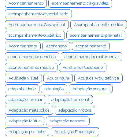
Acompanhamento
acompanhamento da gravidez
acompanhamento especializado
Acompanhamento Gestacional
Acompanhamento médico
acompanhamento obstétrico
acompanhamento pré-natal
Acompanhante
Aconchego
aconselhamento
aconselhamento genético
aconselhamento matrimonial
aconselhamento médico
Acretismo Placentário
Acuidade Visual
Acupuntura
Acústica Arquitetônica
adaptabilidade
adaptação
Adaptação conjugal
adaptação familiar
adaptação hormonal
Adaptação metabólica
adaptação motora
Adaptação Mútua
Adaptação neonatal
Adaptação pet-bebê
Adaptação Psicológica