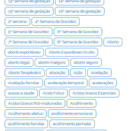
13ª semana de gestação
14ª semana de gestação
15ª semana de gestação
16ª semana de gestação
2ª semana
4ª Semana de Gravidez
5ª Semana de Gravidez
6ª Semana de Gravidez
7ª Semana de Gravidez
8ª Semana de Gravidez
Aborto
aborto espontâneo
Aborto Espontâneo Oculto
aborto ilegal
aborto inseguro
aborto seguro
Aborto Terapêutico
absorção
Ação
Aceitação
Aceitação familiar
aceleração temporal
acelerações
acesso à saúde
Ácido Fólico
Ácidos Graxos Essenciais
Ácidos Graxos Poli-insaturados
Acolhimento
Acolhimento afetivo
acolhimento emocional
acolhimento familiar
acolhimento perinatal