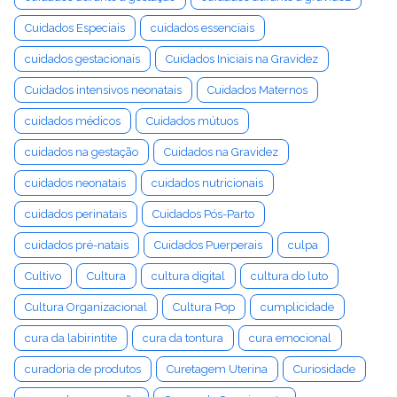
Cuidados Especiais
cuidados essenciais
cuidados gestacionais
Cuidados Iniciais na Gravidez
Cuidados intensivos neonatais
Cuidados Maternos
cuidados médicos
Cuidados mútuos
cuidados na gestação
Cuidados na Gravidez
cuidados neonatais
cuidados nutricionais
cuidados perinatais
Cuidados Pós-Parto
cuidados pré-natais
Cuidados Puerperais
culpa
Cultivo
Cultura
cultura digital
cultura do luto
Cultura Organizacional
Cultura Pop
cumplicidade
cura da labirintite
cura da tontura
cura emocional
curadoria de produtos
Curetagem Uterina
Curiosidade