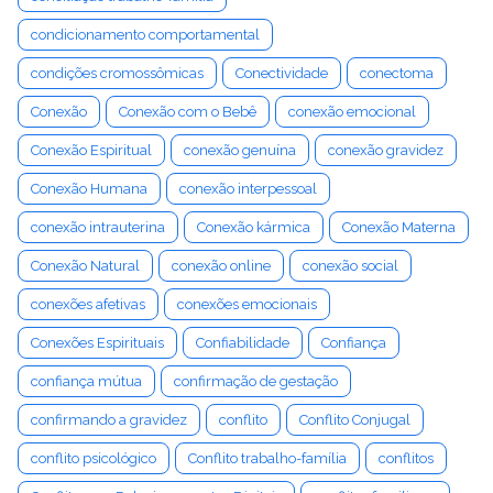
condicionamento comportamental
condições cromossômicas
Conectividade
conectoma
Conexão
Conexão com o Bebê
conexão emocional
Conexão Espiritual
conexão genuína
conexão gravidez
Conexão Humana
conexão interpessoal
conexão intrauterina
Conexão kármica
Conexão Materna
Conexão Natural
conexão online
conexão social
conexões afetivas
conexões emocionais
Conexões Espirituais
Confiabilidade
Confiança
confiança mútua
confirmação de gestação
confirmando a gravidez
conflito
Conflito Conjugal
conflito psicológico
Conflito trabalho-família
conflitos