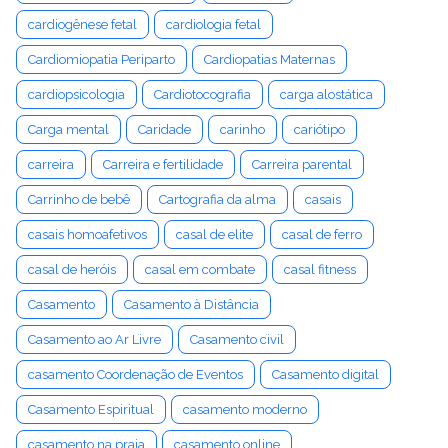
cardiogênese fetal
cardiologia fetal
Cardiomiopatia Periparto
Cardiopatias Maternas
cardiopsicologia
Cardiotocografia
carga alostática
Carga mental
Caridade
carinho
cariótipo
carreira
Carreira e fertilidade
Carreira parental
Carrinho de bebê
Cartografia da alma
casais
casais homoafetivos
casal de elite
casal de ferro
casal de heróis
casal em combate
casal fitness
Casamento
Casamento à Distância
Casamento ao Ar Livre
Casamento civil
casamento Coordenação de Eventos
Casamento digital
Casamento Espiritual
casamento moderno
casamento na praia
casamento online