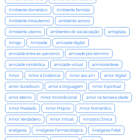
Ambiente doméstico
Ambiente familiar
Ambiente Intrauterino
ambiente sonoro
Ambiente uterino
ambientes de socialização
amígdala
Amigo
Amizade
amizade digital
amizade entre ex-parceiros
amizade pós-término
amizade romântica
amizade virtual
amniocentese
Amor
Amor à Distância
Amor aos 40+
amor digital
amor duradouro
amor e linguagem
Amor Espiritual
amor eterno
Amor Incondicional
amor na terceira idade
Amor Pixelado
Amor Próprio
Amor Romântico
Amor Verdadeiro
Amor Virtual
Amostra Clínica
analgesia
Analgesia Farmacológica
Analgesia Fetal