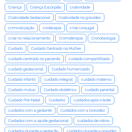
Criança
Criança Escorpião
criatividade
Criatividade Gestacional
Criatividade na gravidez
criminalização
crioterapia
crise conjugal
crise no relacionamento
Cromoterapia
Cronobiologia
Cuidado
Cuidado Centrado na Mulher
cuidado centrado no paciente
cuidado compartilhado
cuidado gestacional
Cuidado humanizado
Cuidado infantil
cuidado integral
cuidado materno
Cuidado mútuo
Cuidado obstétrico
cuidado parental
Cuidado Pré-Natal
Cuidados
cuidados após o teste
cuidados com a gestante
Cuidados com a Gravidez
Cuidados com a saúde gestacional
cuidados de rotina
cuidados durante a gestação
cuidados durante a gravidez