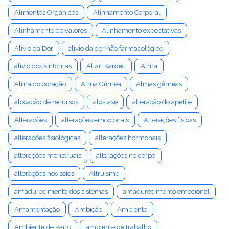
Alimentos Orgânicos
Alinhamento Corporal
Alinhamento de valores
Alinhamento expectativas
Alívio da Dor
alívio da dor não farmacológico
alívio dos sintomas
Allan Kardec
Alma
Alma do coração
Alma Gêmea
Almas gêmeas
alocação de recursos
alostase
alteração do apetite
Alterações
alterações emocionais
Alterações físicas
alterações fisiológicas
alterações hormonais
alterações menstruais
alterações no corpo
alterações nos seios
Altruísmo
amadurecimento dos sistemas
amadurecimento emocional
Amamentação
Ambição
Ambiente
Ambiente de Parto
ambiente de trabalho