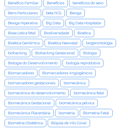
Benefício Familiar
Benefícios
benefícios do sexo
Bens Particulares
beta hCG
Bexiga
Bexiga Hiperativa
Big Data
Big Data Hospitalar
Bioacústica fetal
Biodiversidade
Bioética
Bioética Genômica
Bioética Neonatal
biogerontologia
biohacking
Biohacking Gestacional
Biologia
Biologia do Desenvolvimento
biologia reprodutiva
Biomarcadores
Biomarcadores Angiogênicos
biomarcadores gestacionais
biomecânica
biomecânica do desenvolvimento
biomecânica fetal
Biomecânica Gestacional
biomecânica pélvica
Biomecânica Placentária
biometria
Biometria Fetal
Biometria Obstétrica
Biópsia de Vilo Corial