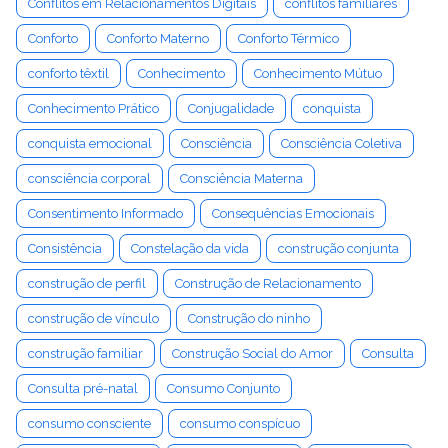
Conflitos em Relacionamentos Digitais
conflitos familiares
Conforto
Conforto Materno
Conforto Térmico
conforto têxtil
Conhecimento
Conhecimento Mútuo
Conhecimento Prático
Conjugalidade
conquista
conquista emocional
Consciência
Consciência Coletiva
consciência corporal
Consciência Materna
Consentimento Informado
Consequências Emocionais
Consistência
Constelação da vida
construção conjunta
construção de perfil
Construção de Relacionamento
construção de vínculo
Construção do ninho
construção familiar
Construção Social do Amor
Consulta
Consulta pré-natal
Consumo Conjunto
consumo consciente
consumo conspícuo