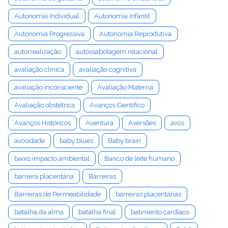
Autonomia Individual
Autonomia Infantil
Autonomia Progressiva
Autonomia Reprodutiva
autorrealização
autossabotagem relacional
avaliação clínica
avaliação cognitiva
avaliação inconsciente
Avaliação Materna
Avaliação obstétrica
Avanços Científico
Avanços Históricos
Aventura
Aversões
avós
avosidade
baby blues
Baby brain
baixo impacto ambiental
Banco de leite humano
barreira placentária
Barreiras
Barreiras de Permeabilidade
barreiras placentárias
batalha da alma
batalha final
batimento cardíaco