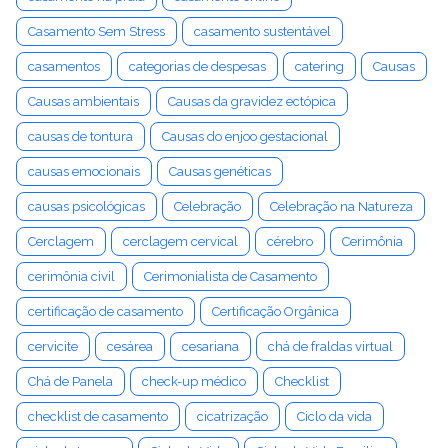
Casamento Sem Stress
casamento sustentável
casamentos
categorias de despesas
catering
Causas
Causas ambientais
Causas da gravidez ectópica
causas de tontura
Causas do enjoo gestacional
causas emocionais
Causas genéticas
causas psicológicas
Celebração
Celebração na Natureza
Cerclagem
cerclagem cervical
cérebro
Cerimônia
cerimônia civil
Cerimonialista de Casamento
certificação de casamento
Certificação Orgânica
cervicite
cesárea
cesariana
chá de fraldas virtual
Chá de Panela
check-up médico
Checklist
checklist de casamento
cicatrização
Ciclo da vida