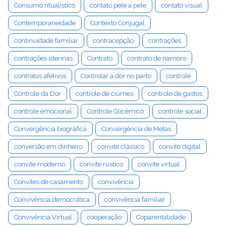
Consumo ritualístico
contato pele a pele
contato visual
Contemporaneidade
Contexto Conjugal
continuidade familiar
contracepção
contrações
contrações uterinas
Contrato
contrato de namoro
contratos afetivos
Controlar a dor no parto
controle
Controle da Dor
controle de ciúmes
controle de gastos
controle emocional
Controle Glicêmico
controle social
Convergência biográfica
Convergência de Metas
conversão em dinheiro
convite clássico
convite digital
convite moderno
convite rústico
convite virtual
Convites de casamento
convivência
Convivência democrática
convivência familiar
Convivência Virtual
cooperação
Coparentalidade