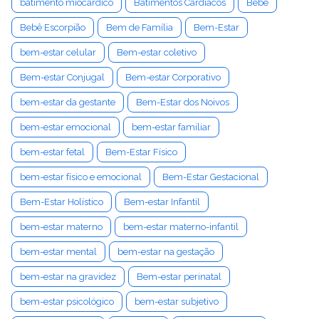
batimento miocárdico
Batimentos Cardíacos
Bebê
Bebê Escorpião
Bem de Família
Bem-Estar
bem-estar celular
Bem-estar coletivo
Bem-estar Conjugal
Bem-estar Corporativo
bem-estar da gestante
Bem-Estar dos Noivos
bem-estar emocional
bem-estar familiar
bem-estar fetal
Bem-Estar Físico
bem-estar físico e emocional
Bem-Estar Gestacional
Bem-Estar Holístico
Bem-estar Infantil
bem-estar materno
bem-estar materno-infantil
bem-estar mental
bem-estar na gestação
bem-estar na gravidez
Bem-estar perinatal
bem-estar psicológico
bem-estar subjetivo