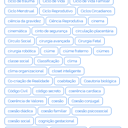
ciclo de trauma
Ciclo de Vida
Ciclo de Vida Familiar
Ciclo Menstrual
Ciclo Reprodutivo
Ciclos Circadianos
ciência da gravidez
Ciência Reprodutiva
cinema
cinemática
cinto de segurança
circulação placentária
Círculo Social
cirurgia avançada
Cirurgia Fetal
cirurgia robótica
ciúme
ciúme fraterno
ciúmes
classe social
Classificação
clima
clima organizacional
closet inteligente
Co-criação de Realidade
coabitação
Coautoria biológica
Código Civil
código secreto
coerência cardíaca
Coerência de Valores
coesão
Coesão conjugal
coesão diádica
coesão familiar
coesão psicossocial
coesão social
cognição gestacional