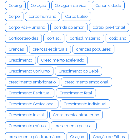
Coping
Coração
Coragem da vida
Corionicidade
Corpo
corpo humano
Corpo Lúteo
Corpo Pós-Humano
corrida do amor
córtex pré-frontal
Corticosteroides
cortisol
Cortisol materno
cotidiano
Crenças
crenças espirituais
crenças populares
Crescimento
Crescimento acelerado
Crescimento Conjunto
Crescimento do Bebê
crescimento embrionário
crescimento emocional
Crescimento Espiritual
Crescimento fetal
Crescimento Gestacional
Crescimento Individual
Crescimento Inicial
Crescimento intrauterino
Crescimento mútuo
crescimento pessoal
crescimento pós-traumático
Criação
Criação de Filhos