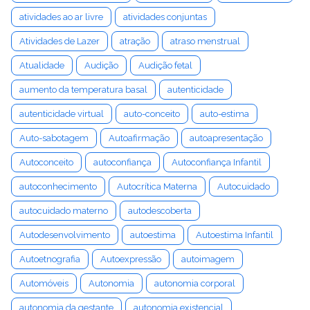
atividades ao ar livre
atividades conjuntas
Atividades de Lazer
atração
atraso menstrual
Atualidade
Audição
Audição fetal
aumento da temperatura basal
autenticidade
autenticidade virtual
auto-conceito
auto-estima
Auto-sabotagem
Autoafirmação
autoapresentação
Autoconceito
autoconfiança
Autoconfiança Infantil
autoconhecimento
Autocrítica Materna
Autocuidado
autocuidado materno
autodescoberta
Autodesenvolvimento
autoestima
Autoestima Infantil
Autoetnografia
Autoexpressão
autoimagem
Automóveis
Autonomia
autonomia corporal
autonomia da gestante
autonomia existencial