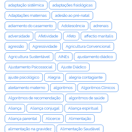
adaptação sistêmica
adaptações fisiológicas
Adaptações maternas
adesão ao pré-natal
adiamento do casamento
Adolescência
adrenais
adversidade
Afetividade
Afeto
affectio maritalis
agressão
Agressividade
Agricultura Convencional
Agricultura Sustentável
AINEs
ajustamento diádico
Ajustamento Psicossocial
Ajuste Diádico
ajuste psicológico
Alegria
alegria contagiante
aleitamento materno
algoritmos
Algoritmos Clínicos
Algoritmos de recomendação
algoritmos de saúde
Aliança
Aliança conjugal
Aliança espiritual
Aliança parental
Alicerce
Alimentação
alimentação na gravidez
Alimentação Saudável