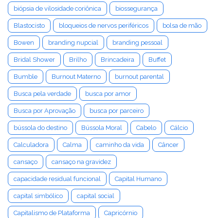
biópsia de vilosidade coriônica
biossegurança
Blastocisto
bloqueios de nervos periféricos
bolsa de mão
Bowen
branding nupcial
branding pessoal
Bridal Shower
Brilho
Brincadeira
Buffet
Bumble
Burnout Materno
burnout parental
Busca pela verdade
busca por amor
Busca por Aprovação
busca por parceiro
bússola do destino
Bússola Moral
Cabelo
Cálcio
Calculadora
Calma
caminho da vida
Câncer
cansaço
cansaço na gravidez
capacidade residual funcional
Capital Humano
capital simbólico
capital social
Capitalismo de Plataforma
Capricórnio