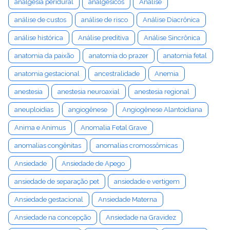
analgesia peridural
analgésicos
Análise
análise de custos
análise de risco
Análise Diacrônica
análise histórica
Análise preditiva
Análise Sincrônica
anatomia da paixão
anatomia do prazer
anatomia fetal
anatomia gestacional
ancestralidade
Anemia
anestesia
anestesia neuroaxial
anestesia regional
aneuploidias
angiogênese
Angiogênese Alantoidiana
Anima e Animus
Anomalia Fetal Grave
anomalias congênitas
anomalias cromossômicas
Ansiedade
Ansiedade de Apego
ansiedade de separação pet
ansiedade e vertigem
Ansiedade gestacional
Ansiedade Materna
Ansiedade na concepção
Ansiedade na Gravidez