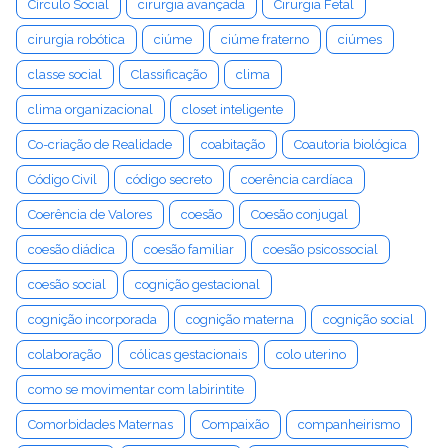
Círculo Social
cirurgia avançada
Cirurgia Fetal
cirurgia robótica
ciúme
ciúme fraterno
ciúmes
classe social
Classificação
clima
clima organizacional
closet inteligente
Co-criação de Realidade
coabitação
Coautoria biológica
Código Civil
código secreto
coerência cardíaca
Coerência de Valores
coesão
Coesão conjugal
coesão diádica
coesão familiar
coesão psicossocial
coesão social
cognição gestacional
cognição incorporada
cognição materna
cognição social
colaboração
cólicas gestacionais
colo uterino
como se movimentar com labirintite
Comorbidades Maternas
Compaixão
companheirismo