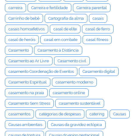
carreira
Carreira e fertilidade
Carreira parental
Carrinho de bebê
Cartografia da alma
casais
casais homoafetivos
casal de elite
casal de ferro
casal de heróis
casal em combate
casal fitness
Casamento
Casamento à Distância
Casamento ao Ar Livre
Casamento civil
casamento Coordenação de Eventos
Casamento digital
Casamento Espiritual
casamento moderno
casamento na praia
casamento online
Casamento Sem Stress
casamento sustentável
casamentos
categorias de despesas
catering
Causas
Causas ambientais
Causas da gravidez ectópica
causas de tontura
Causas do enjoo gestacional