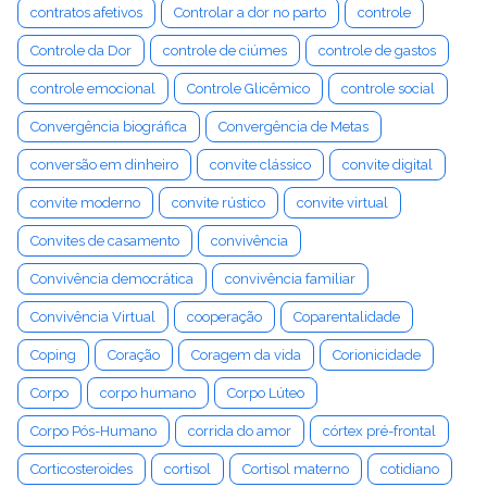
contratos afetivos
Controlar a dor no parto
controle
Controle da Dor
controle de ciúmes
controle de gastos
controle emocional
Controle Glicêmico
controle social
Convergência biográfica
Convergência de Metas
conversão em dinheiro
convite clássico
convite digital
convite moderno
convite rústico
convite virtual
Convites de casamento
convivência
Convivência democrática
convivência familiar
Convivência Virtual
cooperação
Coparentalidade
Coping
Coração
Coragem da vida
Corionicidade
Corpo
corpo humano
Corpo Lúteo
Corpo Pós-Humano
corrida do amor
córtex pré-frontal
Corticosteroides
cortisol
Cortisol materno
cotidiano