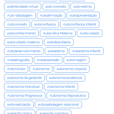
autenticidade virtual
auto-conceito
auto-estima
Auto-sabotagem
Autoafirmação
autoapresentação
Autoconceito
autoconfiança
Autoconfiança Infantil
autoconhecimento
Autocrítica Materna
Autocuidado
autocuidado materno
autodescoberta
Autodesenvolvimento
autoestima
Autoestima Infantil
Autoetnografia
Autoexpressão
autoimagem
Automóveis
Autonomia
autonomia corporal
autonomia da gestante
autonomia existencial
Autonomia Individual
Autonomia Infantil
Autonomia Progressiva
Autonomia Reprodutiva
autorrealização
autossabotagem relacional
avaliação clínica
avaliação cognitiva