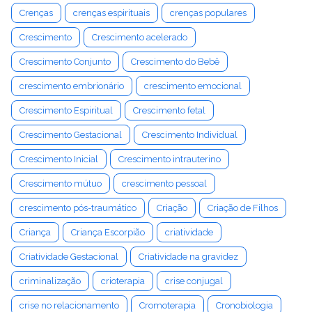
Crenças
crenças espirituais
crenças populares
Crescimento
Crescimento acelerado
Crescimento Conjunto
Crescimento do Bebê
crescimento embrionário
crescimento emocional
Crescimento Espiritual
Crescimento fetal
Crescimento Gestacional
Crescimento Individual
Crescimento Inicial
Crescimento intrauterino
Crescimento mútuo
crescimento pessoal
crescimento pós-traumático
Criação
Criação de Filhos
Criança
Criança Escorpião
criatividade
Criatividade Gestacional
Criatividade na gravidez
criminalização
crioterapia
crise conjugal
crise no relacionamento
Cromoterapia
Cronobiologia