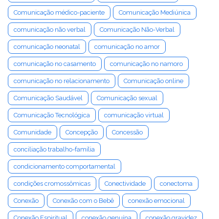
Comunicação médico-paciente
Comunicação Mediúnica
comunicação não verbal
Comunicação Não-Verbal
comunicação neonatal
comunicação no amor
comunicação no casamento
comunicação no namoro
comunicação no relacionamento
Comunicação online
Comunicação Saudável
Comunicação sexual
Comunicação Tecnológica
comunicação virtual
Comunidade
Concepção
Concessão
conciliação trabalho-família
condicionamento comportamental
condições cromossômicas
Conectividade
conectoma
Conexão
Conexão com o Bebê
conexão emocional
Conexão Espiritual
conexão genuína
conexão gravidez