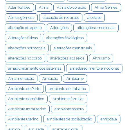
Allan Kardec
Alma
Alma do coração
Alma Gêmea
Almas gêmeas
alocação de recursos
alostase
alteração do apetite
Alterações
alterações emocionais
Alterações físicas
alterações fisiológicas
alterações hormonais
alterações menstruais
alterações no corpo
alterações nos seios
Altruísmo
amadurecimento dos sistemas
amadurecimento emocional
Amamentação
Ambição
Ambiente
Ambiente de Parto
ambiente de trabalho
Ambiente doméstico
Ambiente familiar
Ambiente Intrauterino
ambiente sonoro
Ambiente uterino
ambientes de socialização
amígdala
Amigo
Amizade
amizade digital