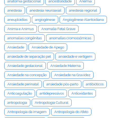
anatomia gestacional
ancestralidade
Anemia
anestesia
anestesia neuroaxial
anestesia regional
aneuploidias
angiogênese
Angiogênese Alantoidiana
Anima e Animus
Anomalia Fetal Grave
anomalias congênitas
anomalias cromossômicas
Ansiedade
Ansiedade de Apego
ansiedade de separação pet
ansiedade e vertigem
Ansiedade gestacional
Ansiedade Materna
Ansiedade na concepção
Ansiedade na Gravidez
Ansiedade perinatal
ansiedade pós-parto
antibióticos
Anticoagulação
antidepressivos
Antioxidantes
antropologia
Antropologia Cultural
Antropologia da imagem
Antropologia do Afeto