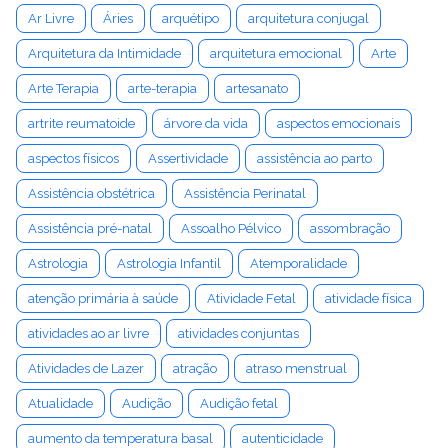
Ar Livre
Áries
arquétipo
arquitetura conjugal
Arquitetura da Intimidade
arquitetura emocional
Arte
Arte Terapia
arte-terapia
artesanato
artrite reumatoide
árvore da vida
aspectos emocionais
aspectos físicos
Assertividade
assistência ao parto
Assistência obstétrica
Assistência Perinatal
Assistência pré-natal
Assoalho Pélvico
assombração
Astrologia
Astrologia Infantil
Atemporalidade
atenção primária à saúde
Atividade Fetal
atividade física
atividades ao ar livre
atividades conjuntas
Atividades de Lazer
atração
atraso menstrual
Atualidade
Audição
Audição fetal
aumento da temperatura basal
autenticidade