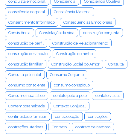
conquista emocional
Consciência
Consciência Coletiva
consciência corporal
Consciência Materna
Consentimento Informado
Consequências Emocionais
Consistência
Constelação da vida
construção conjunta
construção de perfil
Construção de Relacionamento
construção de vínculo
Construção do ninho
construção familiar
Construção Social do Amor
Consulta
Consulta pré-natal
Consumo Conjunto
consumo consciente
consumo conspícuo
Consumo ritualístico
contato pele a pele
contato visual
Contemporaneidade
Contexto Conjugal
continuidade familiar
contracepção
contrações
contrações uterinas
Contrato
contrato de namoro