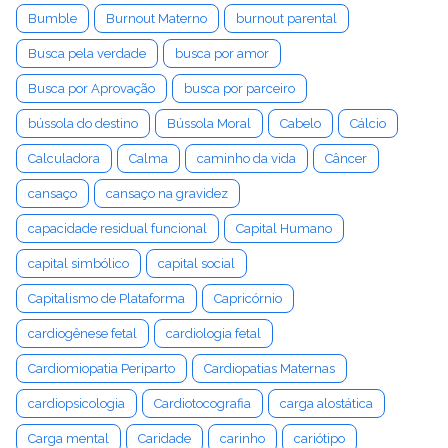
Bumble
Burnout Materno
burnout parental
Busca pela verdade
busca por amor
Busca por Aprovação
busca por parceiro
bússola do destino
Bússola Moral
Cabelo
Cálcio
Calculadora
Calma
caminho da vida
Câncer
cansaço
cansaço na gravidez
capacidade residual funcional
Capital Humano
capital simbólico
capital social
Capitalismo de Plataforma
Capricórnio
cardiogênese fetal
cardiologia fetal
Cardiomiopatia Periparto
Cardiopatias Maternas
cardiopsicologia
Cardiotocografia
carga alostática
Carga mental
Caridade
carinho
cariótipo