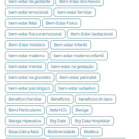
bem-estar da gestante
Bem-Estar dos Noivos
bem-estar emocional
bem-estar familiar
bem-estar fetal
Bem-Estar Físico
bem-estar físico e emocional
Bem-Estar Gestacional
Bem-Estar Holístico
Bem-estar Infantil
bem-estar materno
bem-estar materno-infantil
bem-estar mental
bem-estar na gestação
bem-estar na gravidez
Bem-estar perinatal
bem-estar psicológico
bem-estar subjetivo
Benefício Familiar
Benefícios
benefícios do sexo
Bens Particulares
beta hCG
Bexiga
Bexiga Hiperativa
Big Data
Big Data Hospitalar
Bioacústica fetal
Biodiversidade
Bioética