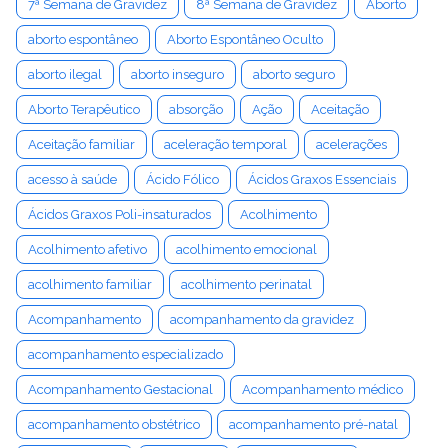
7ª Semana de Gravidez
8ª Semana de Gravidez
Aborto
aborto espontâneo
Aborto Espontâneo Oculto
aborto ilegal
aborto inseguro
aborto seguro
Aborto Terapêutico
absorção
Ação
Aceitação
Aceitação familiar
aceleração temporal
acelerações
acesso à saúde
Ácido Fólico
Ácidos Graxos Essenciais
Ácidos Graxos Poli-insaturados
Acolhimento
Acolhimento afetivo
acolhimento emocional
acolhimento familiar
acolhimento perinatal
Acompanhamento
acompanhamento da gravidez
acompanhamento especializado
Acompanhamento Gestacional
Acompanhamento médico
acompanhamento obstétrico
acompanhamento pré-natal