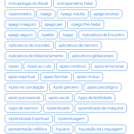
Antropologia do Ritual
Antropometria Fetal
Apaixonados
Apego
Apego Adulto
apego ansioso
apego inseguro
apego pet
Apego Pré-Natal
apego seguro
Apetite
Apgar
Aplicativos de Encontro
Aplicativos de Gravidez
aplicativos de namoro
Aplicativos de Relacionamento
aplicativos gestacionais
Apoio
Apoio ao Luto
apoio contínuo
apoio emocional
apoio espiritual
apoio familiar
apoio mútuo
Apoio na concepção
Apoio parceiro
apoio psicológico
apoio psicossocial
apoio social
Apps de fertilidade
Apps de namoro
Aprendizado
aprendizado de máquina
Aprendizado Espiritual
Aprendizagem
apresentação cefálica
Aquário
Aquisição da Linguagem