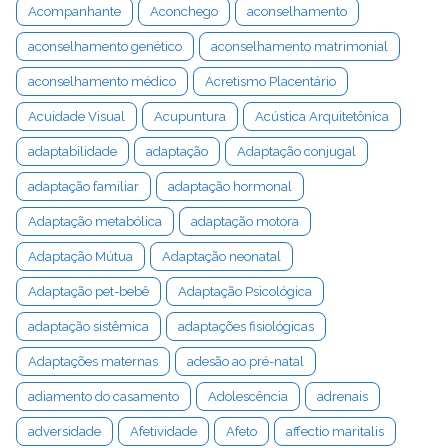
Acompanhante
Aconchego
aconselhamento
aconselhamento genético
aconselhamento matrimonial
aconselhamento médico
Acretismo Placentário
Acuidade Visual
Acupuntura
Acústica Arquitetônica
adaptabilidade
adaptação
Adaptação conjugal
adaptação familiar
adaptação hormonal
Adaptação metabólica
adaptação motora
Adaptação Mútua
Adaptação neonatal
Adaptação pet-bebê
Adaptação Psicológica
adaptação sistêmica
adaptações fisiológicas
Adaptações maternas
adesão ao pré-natal
adiamento do casamento
Adolescência
adrenais
adversidade
Afetividade
Afeto
affectio maritalis