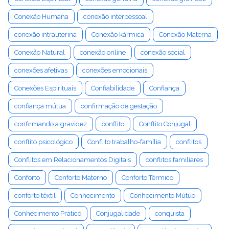
Conexão Humana
conexão interpessoal
conexão intrauterina
Conexão kármica
Conexão Materna
Conexão Natural
conexão online
conexão social
conexões afetivas
conexões emocionais
Conexões Espirituais
Confiabilidade
Confiança
confiança mútua
confirmação de gestação
confirmando a gravidez
conflito
Conflito Conjugal
conflito psicológico
Conflito trabalho-família
conflitos
Conflitos em Relacionamentos Digitais
conflitos familiares
Conforto
Conforto Materno
Conforto Térmico
conforto têxtil
Conhecimento
Conhecimento Mútuo
Conhecimento Prático
Conjugalidade
conquista