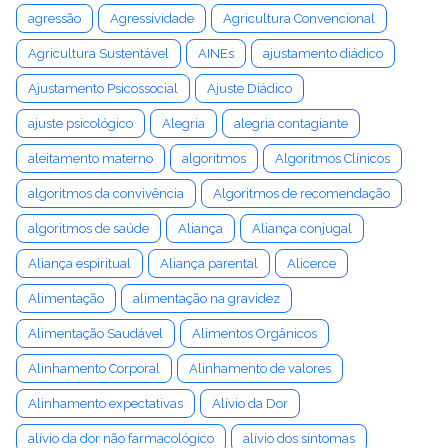
agressão
Agressividade
Agricultura Convencional
Agricultura Sustentável
AINEs
ajustamento diádico
Ajustamento Psicossocial
Ajuste Diádico
ajuste psicológico
Alegria
alegria contagiante
aleitamento materno
algoritmos
Algoritmos Clínicos
algoritmos da convivência
Algoritmos de recomendação
algoritmos de saúde
Aliança
Aliança conjugal
Aliança espiritual
Aliança parental
Alicerce
Alimentação
alimentação na gravidez
Alimentação Saudável
Alimentos Orgânicos
Alinhamento Corporal
Alinhamento de valores
Alinhamento expectativas
Alívio da Dor
alívio da dor não farmacológico
alívio dos sintomas