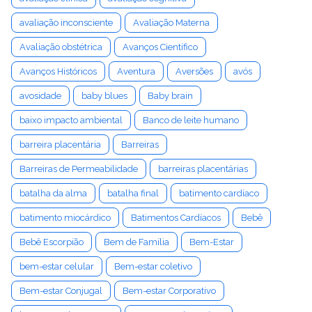
avaliação inconsciente
Avaliação Materna
Avaliação obstétrica
Avanços Científico
Avanços Históricos
Aventura
Aversões
avós
avosidade
baby blues
Baby brain
baixo impacto ambiental
Banco de leite humano
barreira placentária
Barreiras
Barreiras de Permeabilidade
barreiras placentárias
batalha da alma
batalha final
batimento cardíaco
batimento miocárdico
Batimentos Cardíacos
Bebê
Bebê Escorpião
Bem de Família
Bem-Estar
bem-estar celular
Bem-estar coletivo
Bem-estar Conjugal
Bem-estar Corporativo