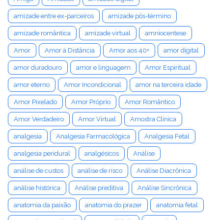
amizade entre ex-parceiros
amizade pós-término
amizade romântica
amizade virtual
amniocentese
Amor
Amor à Distância
Amor aos 40+
amor digital
amor duradouro
amor e linguagem
Amor Espiritual
amor eterno
Amor Incondicional
amor na terceira idade
Amor Pixelado
Amor Próprio
Amor Romântico
Amor Verdadeiro
Amor Virtual
Amostra Clínica
analgesia
Analgesia Farmacológica
Analgesia Fetal
analgesia peridural
analgésicos
Análise
análise de custos
análise de risco
Análise Diacrônica
análise histórica
Análise preditiva
Análise Sincrônica
anatomia da paixão
anatomia do prazer
anatomia fetal