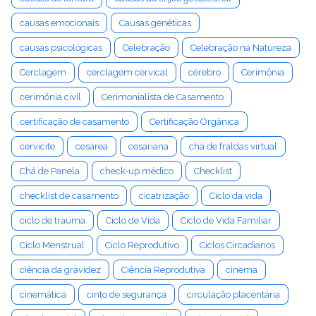
causas emocionais
Causas genéticas
causas psicológicas
Celebração
Celebração na Natureza
Cerclagem
cerclagem cervical
cérebro
Cerimônia
cerimônia civil
Cerimonialista de Casamento
certificação de casamento
Certificação Orgânica
cervicite
cesárea
cesariana
chá de fraldas virtual
Chá de Panela
check-up médico
Checklist
checklist de casamento
cicatrização
Ciclo da vida
ciclo de trauma
Ciclo de Vida
Ciclo de Vida Familiar
Ciclo Menstrual
Ciclo Reprodutivo
Ciclos Circadianos
ciência da gravidez
Ciência Reprodutiva
cinema
cinemática
cinto de segurança
circulação placentária