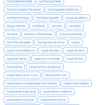
cardiogênese fetal
cardiologia fetal
Cardiomiopatia Periparto
Cardiopatias Maternas
cardiopsicologia
Cardiotocografia
carga alostática
Carga mental
Caridade
carinho
cariótipo
carreira
Carreira e fertilidade
Carreira parental
Carrinho de bebê
Cartografia da alma
casais
casais homoafetivos
casal de elite
casal de ferro
casal de heróis
casal em combate
casal fitness
Casamento
Casamento à Distância
Casamento ao Ar Livre
Casamento civil
casamento Coordenação de Eventos
Casamento digital
Casamento Espiritual
casamento moderno
casamento na praia
casamento online