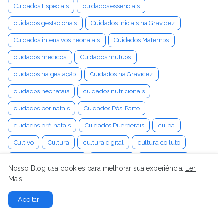
Cuidados Especiais
cuidados essenciais
cuidados gestacionais
Cuidados Iniciais na Gravidez
Cuidados intensivos neonatais
Cuidados Maternos
cuidados médicos
Cuidados mútuos
cuidados na gestação
Cuidados na Gravidez
cuidados neonatais
cuidados nutricionais
cuidados perinatais
Cuidados Pós-Parto
cuidados pré-natais
Cuidados Puerperais
culpa
Cultivo
Cultura
cultura digital
cultura do luto
Cultura Organizacional
Cultura Pop
cumplicidade
Nosso Blog usa cookies para melhorar sua experiência.
Ler
cura da labirintite
cura da tontura
cura emocional
Mais
curadoria de produtos
Curetagem Uterina
Curiosidade
Aceitar !
cursos de preparação
Curvas de Crescimento