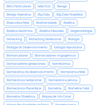
Bens Particulares
beta hCG
Bexiga
Bexiga Hiperativa
Big Data
Big Data Hospitalar
Bioacústica fetal
Biodiversidade
Bioética
Bioética Genômica
Bioética Neonatal
biogerontologia
biohacking
Biohacking Gestacional
Biologia
Biologia do Desenvolvimento
biologia reprodutiva
Biomarcadores
Biomarcadores Angiogênicos
biomarcadores gestacionais
biomecânica
biomecânica do desenvolvimento
biomecânica fetal
Biomecânica Gestacional
biomecânica pélvica
Biomecânica Placentária
biometria
Biometria Fetal
Biometria Obstétrica
Biópsia de Vilo Corial
biópsia de vilosidade coriônica
biossegurança