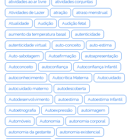
atividades ao ar livre
atividades conjuntas
Atividades de Lazer
atração
atraso menstrual
Atualidade
Audição
Audição fetal
aumento da temperatura basal
autenticidade
autenticidade virtual
auto-conceito
auto-estima
Auto-sabotagem
Autoafirmação
autoapresentação
Autoconceito
autoconfiança
Autoconfiança Infantil
autoconhecimento
Autocrítica Materna
Autocuidado
autocuidado materno
autodescoberta
Autodesenvolvimento
autoestima
Autoestima Infantil
Autoetnografia
Autoexpressão
autoimagem
Automóveis
Autonomia
autonomia corporal
autonomia da gestante
autonomia existencial