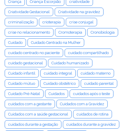
Criança
Criança Escorpião
criatividade
Criatividade Gestacional
Criatividade na gravidez
criminalização
crioterapia
crise conjugal
crise no relacionamento
Cromoterapia
Cronobiologia
Cuidado
Cuidado Centrado na Mulher
cuidado centrado no paciente
cuidado compartilhado
cuidado gestacional
Cuidado humanizado
Cuidado infantil
cuidado integral
cuidado materno
Cuidado mútuo
Cuidado obstétrico
cuidado parental
Cuidado Pré-Natal
Cuidados
cuidados após o teste
cuidados com a gestante
Cuidados com a Gravidez
Cuidados com a saúde gestacional
cuidados de rotina
cuidados durante a gestação
cuidados durante a gravidez