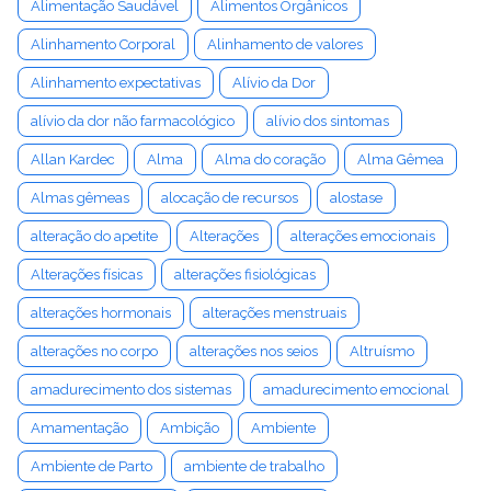
Alimentação Saudável
Alimentos Orgânicos
Alinhamento Corporal
Alinhamento de valores
Alinhamento expectativas
Alívio da Dor
alívio da dor não farmacológico
alívio dos sintomas
Allan Kardec
Alma
Alma do coração
Alma Gêmea
Almas gêmeas
alocação de recursos
alostase
alteração do apetite
Alterações
alterações emocionais
Alterações físicas
alterações fisiológicas
alterações hormonais
alterações menstruais
alterações no corpo
alterações nos seios
Altruísmo
amadurecimento dos sistemas
amadurecimento emocional
Amamentação
Ambição
Ambiente
Ambiente de Parto
ambiente de trabalho