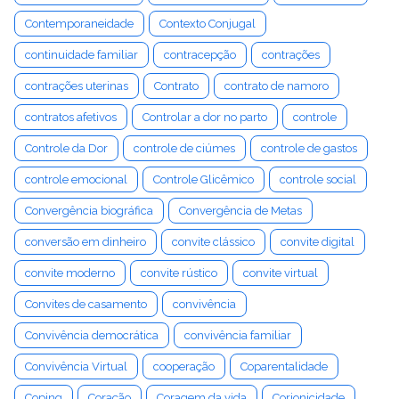
Contemporaneidade
Contexto Conjugal
continuidade familiar
contracepção
contrações
contrações uterinas
Contrato
contrato de namoro
contratos afetivos
Controlar a dor no parto
controle
Controle da Dor
controle de ciúmes
controle de gastos
controle emocional
Controle Glicêmico
controle social
Convergência biográfica
Convergência de Metas
conversão em dinheiro
convite clássico
convite digital
convite moderno
convite rústico
convite virtual
Convites de casamento
convivência
Convivência democrática
convivência familiar
Convivência Virtual
cooperação
Coparentalidade
Coping
Coração
Coragem da vida
Corionicidade