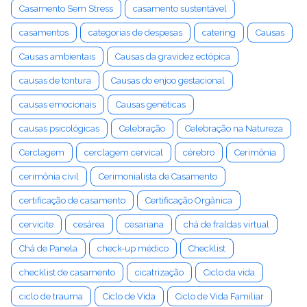
Casamento Sem Stress
casamento sustentável
casamentos
categorias de despesas
catering
Causas
Causas ambientais
Causas da gravidez ectópica
causas de tontura
Causas do enjoo gestacional
causas emocionais
Causas genéticas
causas psicológicas
Celebração
Celebração na Natureza
Cerclagem
cerclagem cervical
cérebro
Cerimônia
cerimônia civil
Cerimonialista de Casamento
certificação de casamento
Certificação Orgânica
cervicite
cesárea
cesariana
chá de fraldas virtual
Chá de Panela
check-up médico
Checklist
checklist de casamento
cicatrização
Ciclo da vida
ciclo de trauma
Ciclo de Vida
Ciclo de Vida Familiar