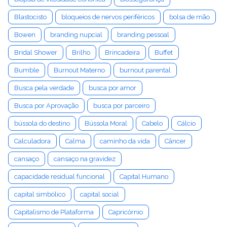
Blastocisto
bloqueios de nervos periféricos
bolsa de mão
Bowen
branding nupcial
branding pessoal
Bridal Shower
Brilho
Brincadeira
Buffet
Bumble
Burnout Materno
burnout parental
Busca pela verdade
busca por amor
Busca por Aprovação
busca por parceiro
bússola do destino
Bússola Moral
Cabelo
Cálcio
Calculadora
Calma
caminho da vida
Câncer
cansaço
cansaço na gravidez
capacidade residual funcional
Capital Humano
capital simbólico
capital social
Capitalismo de Plataforma
Capricórnio