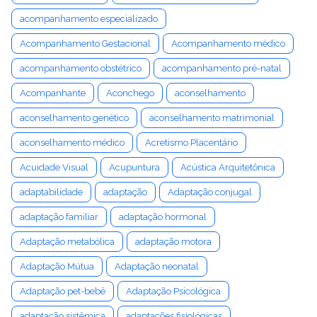
acompanhamento especializado
Acompanhamento Gestacional
Acompanhamento médico
acompanhamento obstétrico
acompanhamento pré-natal
Acompanhante
Aconchego
aconselhamento
aconselhamento genético
aconselhamento matrimonial
aconselhamento médico
Acretismo Placentário
Acuidade Visual
Acupuntura
Acústica Arquitetônica
adaptabilidade
adaptação
Adaptação conjugal
adaptação familiar
adaptação hormonal
Adaptação metabólica
adaptação motora
Adaptação Mútua
Adaptação neonatal
Adaptação pet-bebê
Adaptação Psicológica
adaptação sistêmica
adaptações fisiológicas