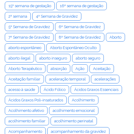
15ª semana de gestação
16ª semana de gestação
2ª semana
4ª Semana de Gravidez
5ª Semana de Gravidez
6ª Semana de Gravidez
7ª Semana de Gravidez
8ª Semana de Gravidez
Aborto
aborto espontâneo
Aborto Espontâneo Oculto
aborto ilegal
aborto inseguro
aborto seguro
Aborto Terapêutico
absorção
Ação
Aceitação
Aceitação familiar
aceleração temporal
acelerações
acesso à saúde
Ácido Fólico
Ácidos Graxos Essenciais
Ácidos Graxos Poli-insaturados
Acolhimento
Acolhimento afetivo
acolhimento emocional
acolhimento familiar
acolhimento perinatal
Acompanhamento
acompanhamento da gravidez