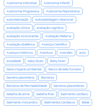
Autonomia Individual
Autonomia Infantil
Autonomia Progressiva
Autonomia Reprodutiva
autorrealização
autossabotagem relacional
avaliação clínica
avaliação cognitiva
avaliação inconsciente
Avaliação Materna
Avaliação obstétrica
Avanços Científico
Avanços Históricos
Aventura
Aversões
avós
avosidade
baby blues
Baby brain
baixo impacto ambiental
Banco de leite humano
barreira placentária
Barreiras
Barreiras de Permeabilidade
barreiras placentárias
batalha da alma
batalha final
batimento cardíaco
batimento miocárdico
Batimentos Cardíacos
Bebê