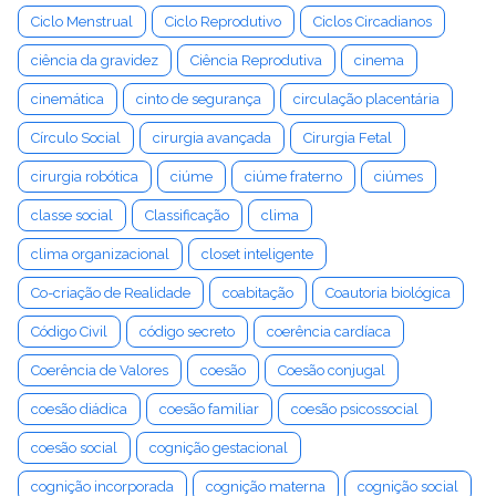
Ciclo Menstrual
Ciclo Reprodutivo
Ciclos Circadianos
ciência da gravidez
Ciência Reprodutiva
cinema
cinemática
cinto de segurança
circulação placentária
Círculo Social
cirurgia avançada
Cirurgia Fetal
cirurgia robótica
ciúme
ciúme fraterno
ciúmes
classe social
Classificação
clima
clima organizacional
closet inteligente
Co-criação de Realidade
coabitação
Coautoria biológica
Código Civil
código secreto
coerência cardíaca
Coerência de Valores
coesão
Coesão conjugal
coesão diádica
coesão familiar
coesão psicossocial
coesão social
cognição gestacional
cognição incorporada
cognição materna
cognição social