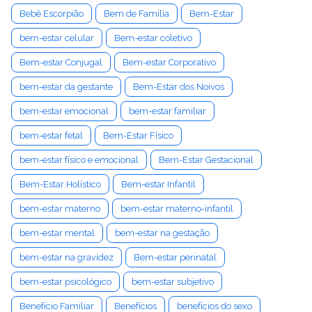
Bebê Escorpião
Bem de Família
Bem-Estar
bem-estar celular
Bem-estar coletivo
Bem-estar Conjugal
Bem-estar Corporativo
bem-estar da gestante
Bem-Estar dos Noivos
bem-estar emocional
bem-estar familiar
bem-estar fetal
Bem-Estar Físico
bem-estar físico e emocional
Bem-Estar Gestacional
Bem-Estar Holístico
Bem-estar Infantil
bem-estar materno
bem-estar materno-infantil
bem-estar mental
bem-estar na gestação
bem-estar na gravidez
Bem-estar perinatal
bem-estar psicológico
bem-estar subjetivo
Benefício Familiar
Benefícios
benefícios do sexo