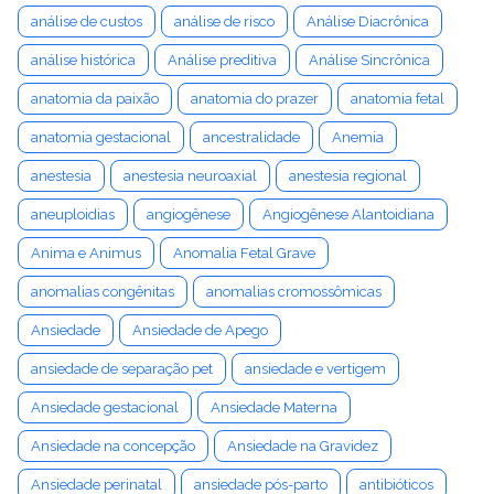
análise de custos
análise de risco
Análise Diacrônica
análise histórica
Análise preditiva
Análise Sincrônica
anatomia da paixão
anatomia do prazer
anatomia fetal
anatomia gestacional
ancestralidade
Anemia
anestesia
anestesia neuroaxial
anestesia regional
aneuploidias
angiogênese
Angiogênese Alantoidiana
Anima e Animus
Anomalia Fetal Grave
anomalias congênitas
anomalias cromossômicas
Ansiedade
Ansiedade de Apego
ansiedade de separação pet
ansiedade e vertigem
Ansiedade gestacional
Ansiedade Materna
Ansiedade na concepção
Ansiedade na Gravidez
Ansiedade perinatal
ansiedade pós-parto
antibióticos