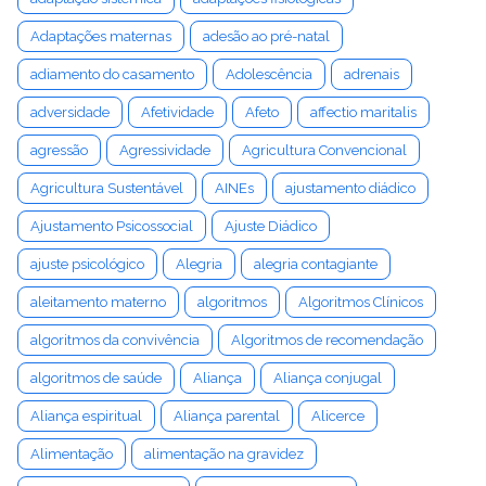
Adaptações maternas
adesão ao pré-natal
adiamento do casamento
Adolescência
adrenais
adversidade
Afetividade
Afeto
affectio maritalis
agressão
Agressividade
Agricultura Convencional
Agricultura Sustentável
AINEs
ajustamento diádico
Ajustamento Psicossocial
Ajuste Diádico
ajuste psicológico
Alegria
alegria contagiante
aleitamento materno
algoritmos
Algoritmos Clínicos
algoritmos da convivência
Algoritmos de recomendação
algoritmos de saúde
Aliança
Aliança conjugal
Aliança espiritual
Aliança parental
Alicerce
Alimentação
alimentação na gravidez