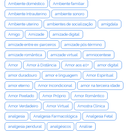
Ambiente doméstico
Ambiente familiar
Ambiente Intrauterino
ambiente sonoro
Ambiente uterino
ambientes de socialização
amígdala
Amigo
Amizade
amizade digital
amizade entre ex-parceiros
amizade pós-término
amizade romântica
amizade virtual
amniocentese
Amor
Amor à Distância
Amor aos 40+
amor digital
amor duradouro
amor e linguagem
Amor Espiritual
amor eterno
Amor Incondicional
amor na terceira idade
Amor Pixelado
Amor Próprio
Amor Romântico
Amor Verdadeiro
Amor Virtual
Amostra Clínica
analgesia
Analgesia Farmacológica
Analgesia Fetal
analgesia peridural
analgésicos
Análise