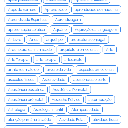
Apps de namoro
Aprendizado
aprendizado de máquina
Aprendizado Espiritual
Aprendizagem
apresentação cefálica
Aquário
Aquisição da Linguagem
Ar Livre
Áries
arquétipo
arquitetura conjugal
Arquitetura da Intimidade
arquitetura emocional
Arte
Arte Terapia
arte-terapia
artesanato
artrite reumatoide
árvore da vida
aspectos emocionais
aspectos físicos
Assertividade
assistência ao parto
Assistência obstétrica
Assistência Perinatal
Assistência pré-natal
Assoalho Pélvico
assombração
Astrologia
Astrologia Infantil
Atemporalidade
atenção primária à saúde
Atividade Fetal
atividade física