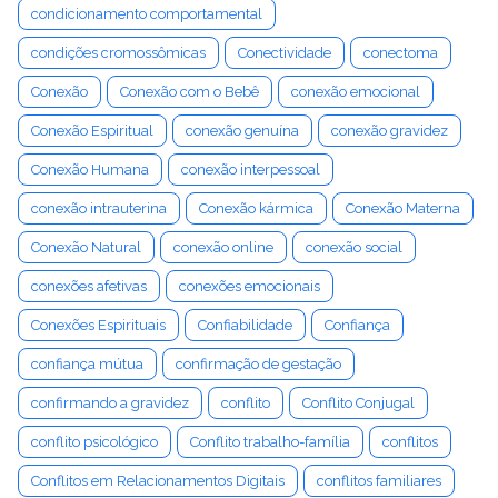
condicionamento comportamental
condições cromossômicas
Conectividade
conectoma
Conexão
Conexão com o Bebê
conexão emocional
Conexão Espiritual
conexão genuína
conexão gravidez
Conexão Humana
conexão interpessoal
conexão intrauterina
Conexão kármica
Conexão Materna
Conexão Natural
conexão online
conexão social
conexões afetivas
conexões emocionais
Conexões Espirituais
Confiabilidade
Confiança
confiança mútua
confirmação de gestação
confirmando a gravidez
conflito
Conflito Conjugal
conflito psicológico
Conflito trabalho-família
conflitos
Conflitos em Relacionamentos Digitais
conflitos familiares