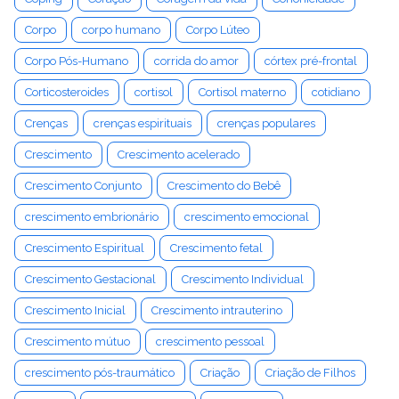
Corpo
corpo humano
Corpo Lúteo
Corpo Pós-Humano
corrida do amor
córtex pré-frontal
Corticosteroides
cortisol
Cortisol materno
cotidiano
Crenças
crenças espirituais
crenças populares
Crescimento
Crescimento acelerado
Crescimento Conjunto
Crescimento do Bebê
crescimento embrionário
crescimento emocional
Crescimento Espiritual
Crescimento fetal
Crescimento Gestacional
Crescimento Individual
Crescimento Inicial
Crescimento intrauterino
Crescimento mútuo
crescimento pessoal
crescimento pós-traumático
Criação
Criação de Filhos