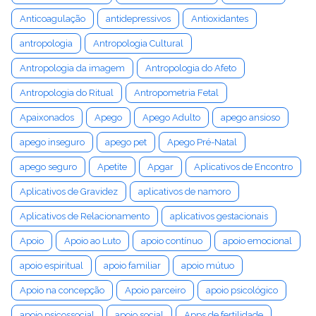
Anticoagulação
antidepressivos
Antioxidantes
antropologia
Antropologia Cultural
Antropologia da imagem
Antropologia do Afeto
Antropologia do Ritual
Antropometria Fetal
Apaixonados
Apego
Apego Adulto
apego ansioso
apego inseguro
apego pet
Apego Pré-Natal
apego seguro
Apetite
Apgar
Aplicativos de Encontro
Aplicativos de Gravidez
aplicativos de namoro
Aplicativos de Relacionamento
aplicativos gestacionais
Apoio
Apoio ao Luto
apoio contínuo
apoio emocional
apoio espiritual
apoio familiar
apoio mútuo
Apoio na concepção
Apoio parceiro
apoio psicológico
apoio psicossocial
apoio social
Apps de fertilidade