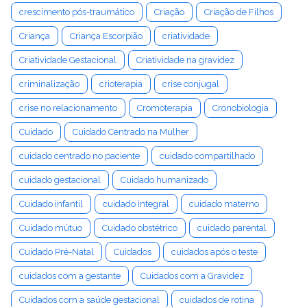
crescimento pós-traumático
Criação
Criação de Filhos
Criança
Criança Escorpião
criatividade
Criatividade Gestacional
Criatividade na gravidez
criminalização
crioterapia
crise conjugal
crise no relacionamento
Cromoterapia
Cronobiologia
Cuidado
Cuidado Centrado na Mulher
cuidado centrado no paciente
cuidado compartilhado
cuidado gestacional
Cuidado humanizado
Cuidado infantil
cuidado integral
cuidado materno
Cuidado mútuo
Cuidado obstétrico
cuidado parental
Cuidado Pré-Natal
Cuidados
cuidados após o teste
cuidados com a gestante
Cuidados com a Gravidez
Cuidados com a saúde gestacional
cuidados de rotina