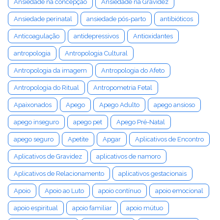
Ansiedade na concepção
Ansiedade na Gravidez
Ansiedade perinatal
ansiedade pós-parto
antibióticos
Anticoagulação
antidepressivos
Antioxidantes
antropologia
Antropologia Cultural
Antropologia da imagem
Antropologia do Afeto
Antropologia do Ritual
Antropometria Fetal
Apaixonados
Apego
Apego Adulto
apego ansioso
apego inseguro
apego pet
Apego Pré-Natal
apego seguro
Apetite
Apgar
Aplicativos de Encontro
Aplicativos de Gravidez
aplicativos de namoro
Aplicativos de Relacionamento
aplicativos gestacionais
Apoio
Apoio ao Luto
apoio contínuo
apoio emocional
apoio espiritual
apoio familiar
apoio mútuo