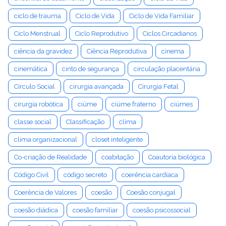
ciclo de trauma
Ciclo de Vida
Ciclo de Vida Familiar
Ciclo Menstrual
Ciclo Reprodutivo
Ciclos Circadianos
ciência da gravidez
Ciência Reprodutiva
cinema
cinemática
cinto de segurança
circulação placentária
Círculo Social
cirurgia avançada
Cirurgia Fetal
cirurgia robótica
ciúme
ciúme fraterno
ciúmes
classe social
Classificação
clima
clima organizacional
closet inteligente
Co-criação de Realidade
coabitação
Coautoria biológica
Código Civil
código secreto
coerência cardíaca
Coerência de Valores
coesão
Coesão conjugal
coesão diádica
coesão familiar
coesão psicossocial