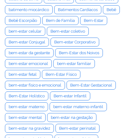
batimento miocárdico
Batimentos Cardíacos
Bebê
Bebê Escorpião
Bem de Família
Bem-Estar
bem-estar celular
Bem-estar coletivo
Bem-estar Conjugal
Bem-estar Corporativo
bem-estar da gestante
Bem-Estar dos Noivos
bem-estar emocional
bem-estar familiar
bem-estar fetal
Bem-Estar Físico
bem-estar físico e emocional
Bem-Estar Gestacional
Bem-Estar Holístico
Bem-estar Infantil
bem-estar materno
bem-estar materno-infantil
bem-estar mental
bem-estar na gestação
bem-estar na gravidez
Bem-estar perinatal