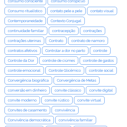
consumo consciente
consumo conspícuo
Consumo ritualístico
contato pele a pele
contato visual
Contemporaneidade
Contexto Conjugal
continuidade familiar
contracepção
contrações
contrações uterinas
Contrato
contrato de namoro
contratos afetivos
Controlar a dor no parto
controle
Controle da Dor
controle de ciúmes
controle de gastos
controle emocional
Controle Glicêmico
controle social
Convergência biográfica
Convergência de Metas
conversão em dinheiro
convite clássico
convite digital
convite moderno
convite rústico
convite virtual
Convites de casamento
convivência
Convivência democrática
convivência familiar