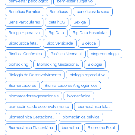
bem-estar psicológico
bem-estar subjetivo
Benefício Familiar
Benefícios
benefícios do sexo
Bens Particulares
beta hCG
Bexiga
Bexiga Hiperativa
Big Data
Big Data Hospitalar
Bioacústica fetal
Biodiversidade
Bioética
Bioética Genômica
Bioética Neonatal
biogerontologia
biohacking
Biohacking Gestacional
Biologia
Biologia do Desenvolvimento
biologia reprodutiva
Biomarcadores
Biomarcadores Angiogênicos
biomarcadores gestacionais
biomecânica
biomecânica do desenvolvimento
biomecânica fetal
Biomecânica Gestacional
biomecânica pélvica
Biomecânica Placentária
biometria
Biometria Fetal