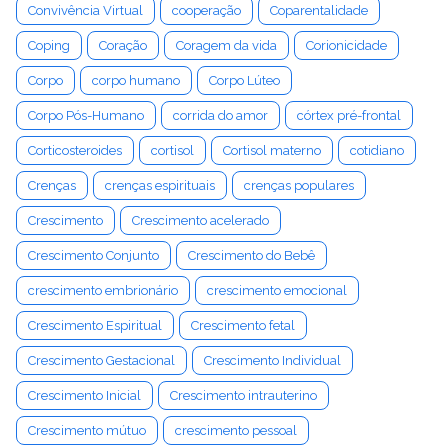
Convivência Virtual
cooperação
Coparentalidade
Coping
Coração
Coragem da vida
Corionicidade
Corpo
corpo humano
Corpo Lúteo
Corpo Pós-Humano
corrida do amor
córtex pré-frontal
Corticosteroides
cortisol
Cortisol materno
cotidiano
Crenças
crenças espirituais
crenças populares
Crescimento
Crescimento acelerado
Crescimento Conjunto
Crescimento do Bebê
crescimento embrionário
crescimento emocional
Crescimento Espiritual
Crescimento fetal
Crescimento Gestacional
Crescimento Individual
Crescimento Inicial
Crescimento intrauterino
Crescimento mútuo
crescimento pessoal