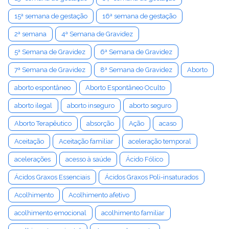
15ª semana de gestação
16ª semana de gestação
2ª semana
4ª Semana de Gravidez
5ª Semana de Gravidez
6ª Semana de Gravidez
7ª Semana de Gravidez
8ª Semana de Gravidez
Aborto
aborto espontâneo
Aborto Espontâneo Oculto
aborto ilegal
aborto inseguro
aborto seguro
Aborto Terapêutico
absorção
Ação
acaso
Aceitação
Aceitação familiar
aceleração temporal
acelerações
acesso à saúde
Ácido Fólico
Ácidos Graxos Essenciais
Ácidos Graxos Poli-insaturados
Acolhimento
Acolhimento afetivo
acolhimento emocional
acolhimento familiar