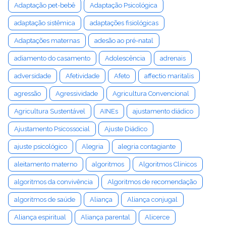
Adaptação pet-bebê
Adaptação Psicológica
adaptação sistêmica
adaptações fisiológicas
Adaptações maternas
adesão ao pré-natal
adiamento do casamento
Adolescência
adrenais
adversidade
Afetividade
Afeto
affectio maritalis
agressão
Agressividade
Agricultura Convencional
Agricultura Sustentável
AINEs
ajustamento diádico
Ajustamento Psicossocial
Ajuste Diádico
ajuste psicológico
Alegria
alegria contagiante
aleitamento materno
algoritmos
Algoritmos Clínicos
algoritmos da convivência
Algoritmos de recomendação
algoritmos de saúde
Aliança
Aliança conjugal
Aliança espiritual
Aliança parental
Alicerce