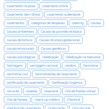
casamento na praia
casamento online
Casamento Sem Stress
casamento sustentável
casamentos
categorias de despesas
catering
Causas
Causas ambientais
Causas da gravidez ectópica
causas de tontura
Causas do enjoo gestacional
causas emocionais
Causas genéticas
causas psicológicas
Celebração
Celebração na Natureza
Cerclagem
cerclagem cervical
cérebro
Cerimônia
cerimônia civil
Cerimonialista de Casamento
certificação de casamento
Certificação Orgânica
cervicite
cesárea
cesariana
chá de fraldas virtual
Chá de Panela
check-up médico
Checklist
checklist de casamento
cicatrização
Ciclo da vida