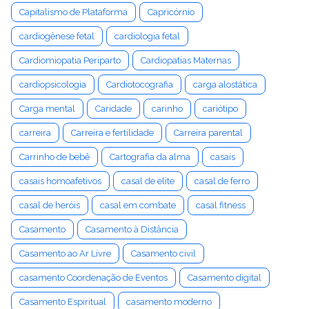
Capitalismo de Plataforma
Capricórnio
cardiogênese fetal
cardiologia fetal
Cardiomiopatia Periparto
Cardiopatias Maternas
cardiopsicologia
Cardiotocografia
carga alostática
Carga mental
Caridade
carinho
cariótipo
carreira
Carreira e fertilidade
Carreira parental
Carrinho de bebê
Cartografia da alma
casais
casais homoafetivos
casal de elite
casal de ferro
casal de heróis
casal em combate
casal fitness
Casamento
Casamento à Distância
Casamento ao Ar Livre
Casamento civil
casamento Coordenação de Eventos
Casamento digital
Casamento Espiritual
casamento moderno