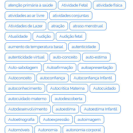
atenção primária à saúde
Atividade Fetal
atividade física
atividades ao ar livre
atividades conjuntas
Atividades de Lazer
atração
atraso menstrual
Atualidade
Audição
Audição fetal
aumento da temperatura basal
autenticidade
autenticidade virtual
auto-conceito
auto-estima
Auto-sabotagem
Autoafirmação
autoapresentação
Autoconceito
autoconfiança
Autoconfiança Infantil
autoconhecimento
Autocrítica Materna
Autocuidado
autocuidado materno
autodescoberta
Autodesenvolvimento
autoestima
Autoestima Infantil
Autoetnografia
Autoexpressão
autoimagem
Automóveis
Autonomia
autonomia corporal