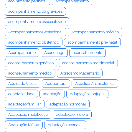
acolhimento perinatal
Acompanhamento
acompanhamento da gravidez
acompanhamento especializado
Acompanhamento Gestacional
Acompanhamento médico
acompanhamento obstétrico
acompanhamento pré-natal
Acompanhante
Aconchego
aconselhamento
aconselhamento genético
aconselhamento matrimonial
aconselhamento médico
Acretismo Placentário
Acuidade Visual
Acupuntura
Acústica Arquitetônica
adaptabilidade
adaptação
Adaptação conjugal
adaptação familiar
adaptação hormonal
Adaptação metabólica
adaptação motora
Adaptação Mútua
Adaptação neonatal