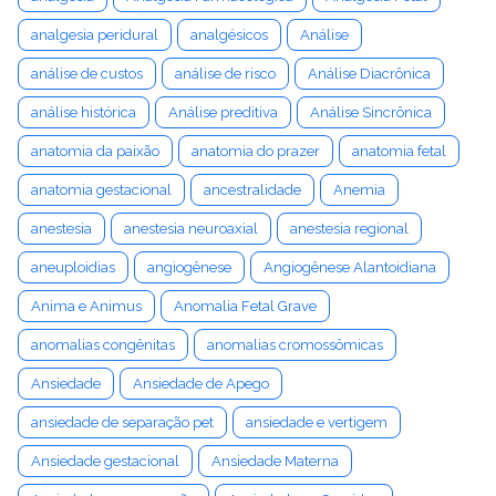
analgesia peridural
analgésicos
Análise
análise de custos
análise de risco
Análise Diacrônica
análise histórica
Análise preditiva
Análise Sincrônica
anatomia da paixão
anatomia do prazer
anatomia fetal
anatomia gestacional
ancestralidade
Anemia
anestesia
anestesia neuroaxial
anestesia regional
aneuploidias
angiogênese
Angiogênese Alantoidiana
Anima e Animus
Anomalia Fetal Grave
anomalias congênitas
anomalias cromossômicas
Ansiedade
Ansiedade de Apego
ansiedade de separação pet
ansiedade e vertigem
Ansiedade gestacional
Ansiedade Materna