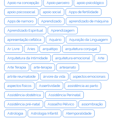
Apoio na concepção
Apoio parceiro
apoio psicológico
apoio psicossocial
apoio social
Apps de fertilidade
Apps de namoro
Aprendizado
aprendizado de máquina
Aprendizado Espiritual
Aprendizagem
apresentação cefálica
Aquário
Aquisição da Linguagem
Ar Livre
Áries
arquétipo
arquitetura conjugal
Arquitetura da Intimidade
arquitetura emocional
Arte
Arte Terapia
arte-terapia
artesanato
artrite reumatoide
árvore da vida
aspectos emocionais
aspectos físicos
Assertividade
assistência ao parto
Assistência obstétrica
Assistência Perinatal
Assistência pré-natal
Assoalho Pélvico
assombração
Astrologia
Astrologia Infantil
Atemporalidade