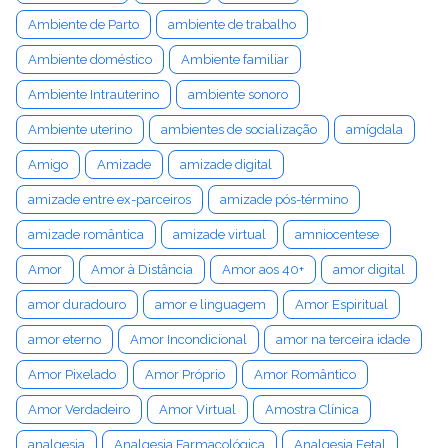
Ambiente de Parto
ambiente de trabalho
Ambiente doméstico
Ambiente familiar
Ambiente Intrauterino
ambiente sonoro
Ambiente uterino
ambientes de socialização
amígdala
Amigo
Amizade
amizade digital
amizade entre ex-parceiros
amizade pós-término
amizade romântica
amizade virtual
amniocentese
Amor
Amor à Distância
Amor aos 40+
amor digital
amor duradouro
amor e linguagem
Amor Espiritual
amor eterno
Amor Incondicional
amor na terceira idade
Amor Pixelado
Amor Próprio
Amor Romântico
Amor Verdadeiro
Amor Virtual
Amostra Clínica
analgesia
Analgesia Farmacológica
Analgesia Fetal