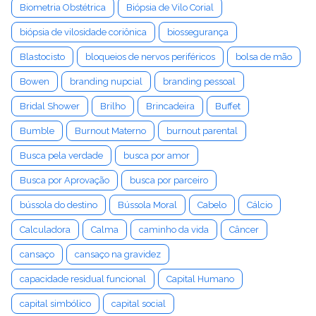
Biometria Obstétrica
Biópsia de Vilo Corial
biópsia de vilosidade coriônica
biossegurança
Blastocisto
bloqueios de nervos periféricos
bolsa de mão
Bowen
branding nupcial
branding pessoal
Bridal Shower
Brilho
Brincadeira
Buffet
Bumble
Burnout Materno
burnout parental
Busca pela verdade
busca por amor
Busca por Aprovação
busca por parceiro
bússola do destino
Bússola Moral
Cabelo
Cálcio
Calculadora
Calma
caminho da vida
Câncer
cansaço
cansaço na gravidez
capacidade residual funcional
Capital Humano
capital simbólico
capital social