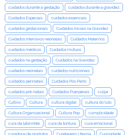
cuidados durante a gestação
cuidados durante a gravidez
Cuidados Especiais
cuidados essenciais
cuidados gestacionais
Cuidados Iniciais na Gravidez
Cuidados intensivos neonatais
Cuidados Maternos
cuidados médicos
Cuidados mútuos
cuidados na gestação
Cuidados na Gravidez
cuidados neonatais
cuidados nutricionais
cuidados perinatais
Cuidados Pós-Parto
cuidados pré-natais
Cuidados Puerperais
culpa
Cultivo
Cultura
cultura digital
cultura do luto
Cultura Organizacional
Cultura Pop
cumplicidade
cura da labirintite
cura da tontura
cura emocional
curadoria de produtos
Curetagem Uterina
Curiosidade