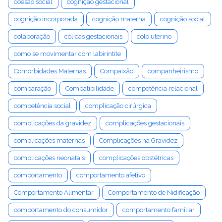
coesão social
cognição gestacional
cognição incorporada
cognição materna
cognição social
colaboração
cólicas gestacionais
colo uterino
como se movimentar com labirintite
Comorbidades Maternas
Compaixão
companheirismo
comparação
Compatibilidade
competência relacional
competência social
complicação cirúrgica
complicações da gravidez
complicações gestacionais
complicações maternas
Complicações na Gravidez
complicações neonatais
complicações obstétricas
comportamento
comportamento afetivo
Comportamento Alimentar
Comportamento de Nidificação
comportamento do consumidor
comportamento familiar