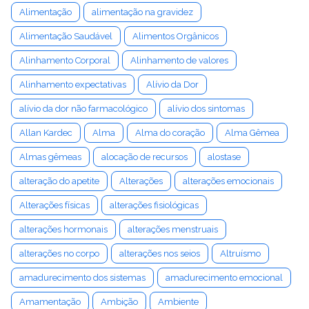
Alimentação
alimentação na gravidez
Alimentação Saudável
Alimentos Orgânicos
Alinhamento Corporal
Alinhamento de valores
Alinhamento expectativas
Alívio da Dor
alívio da dor não farmacológico
alívio dos sintomas
Allan Kardec
Alma
Alma do coração
Alma Gêmea
Almas gêmeas
alocação de recursos
alostase
alteração do apetite
Alterações
alterações emocionais
Alterações físicas
alterações fisiológicas
alterações hormonais
alterações menstruais
alterações no corpo
alterações nos seios
Altruísmo
amadurecimento dos sistemas
amadurecimento emocional
Amamentação
Ambição
Ambiente