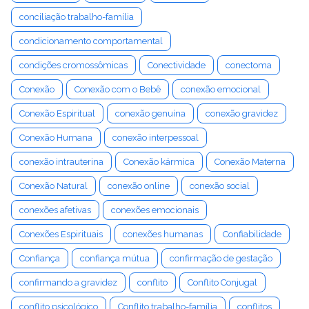
conciliação trabalho-família
condicionamento comportamental
condições cromossômicas
Conectividade
conectoma
Conexão
Conexão com o Bebê
conexão emocional
Conexão Espiritual
conexão genuína
conexão gravidez
Conexão Humana
conexão interpessoal
conexão intrauterina
Conexão kármica
Conexão Materna
Conexão Natural
conexão online
conexão social
conexões afetivas
conexões emocionais
Conexões Espirituais
conexões humanas
Confiabilidade
Confiança
confiança mútua
confirmação de gestação
confirmando a gravidez
conflito
Conflito Conjugal
conflito psicológico
Conflito trabalho-família
conflitos