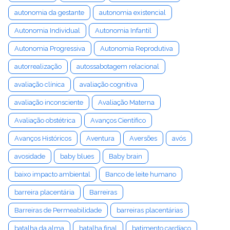
autonomia da gestante
autonomia existencial
Autonomia Individual
Autonomia Infantil
Autonomia Progressiva
Autonomia Reprodutiva
autorrealização
autossabotagem relacional
avaliação clínica
avaliação cognitiva
avaliação inconsciente
Avaliação Materna
Avaliação obstétrica
Avanços Científico
Avanços Históricos
Aventura
Aversões
avós
avosidade
baby blues
Baby brain
baixo impacto ambiental
Banco de leite humano
barreira placentária
Barreiras
Barreiras de Permeabilidade
barreiras placentárias
batalha da alma
batalha final
batimento cardíaco