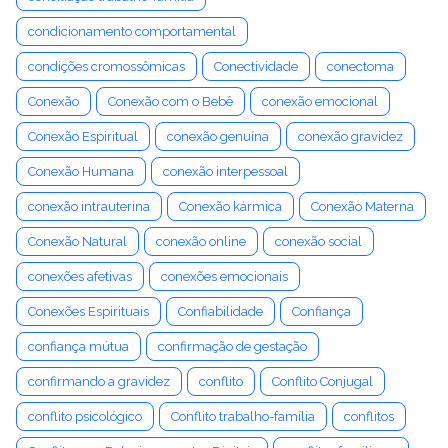
condicionamento comportamental
condições cromossômicas
Conectividade
conectoma
Conexão
Conexão com o Bebê
conexão emocional
Conexão Espiritual
conexão genuína
conexão gravidez
Conexão Humana
conexão interpessoal
conexão intrauterina
Conexão kármica
Conexão Materna
Conexão Natural
conexão online
conexão social
conexões afetivas
conexões emocionais
Conexões Espirituais
Confiabilidade
Confiança
confiança mútua
confirmação de gestação
confirmando a gravidez
conflito
Conflito Conjugal
conflito psicológico
Conflito trabalho-família
conflitos