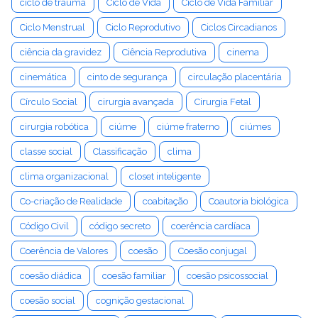
ciclo de trauma
Ciclo de Vida
Ciclo de Vida Familiar
Ciclo Menstrual
Ciclo Reprodutivo
Ciclos Circadianos
ciência da gravidez
Ciência Reprodutiva
cinema
cinemática
cinto de segurança
circulação placentária
Círculo Social
cirurgia avançada
Cirurgia Fetal
cirurgia robótica
ciúme
ciúme fraterno
ciúmes
classe social
Classificação
clima
clima organizacional
closet inteligente
Co-criação de Realidade
coabitação
Coautoria biológica
Código Civil
código secreto
coerência cardíaca
Coerência de Valores
coesão
Coesão conjugal
coesão diádica
coesão familiar
coesão psicossocial
coesão social
cognição gestacional