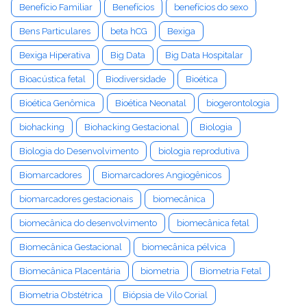
Benefício Familiar
Benefícios
benefícios do sexo
Bens Particulares
beta hCG
Bexiga
Bexiga Hiperativa
Big Data
Big Data Hospitalar
Bioacústica fetal
Biodiversidade
Bioética
Bioética Genômica
Bioética Neonatal
biogerontologia
biohacking
Biohacking Gestacional
Biologia
Biologia do Desenvolvimento
biologia reprodutiva
Biomarcadores
Biomarcadores Angiogênicos
biomarcadores gestacionais
biomecânica
biomecânica do desenvolvimento
biomecânica fetal
Biomecânica Gestacional
biomecânica pélvica
Biomecânica Placentária
biometria
Biometria Fetal
Biometria Obstétrica
Biópsia de Vilo Corial