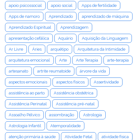
apoio psicossocial
apoio social
Apps de fertilidade
Apps de namoro
Aprendizado
aprendizado de máquina
Aprendizado Espiritual
Aprendizagem
apresentação cefálica
Aquário
Aquisição da Linguagem
Ar Livre
Áries
arquétipo
Arquitetura da Intimidade
arquitetura emocional
Arte
Arte Terapia
arte-terapia
artesanato
artrite reumatoide
árvore da vida
aspectos emocionais
aspectos físicos
Assertividade
assistência ao parto
Assistência obstétrica
Assistência Perinatal
Assistência pré-natal
Assoalho Pélvico
assombração
Astrologia
Astrologia Infantil
Atemporalidade
atenção primária à saúde
Atividade Fetal
atividade física