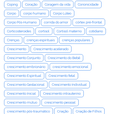
Coping
Coração
Coragem da vida
Corionicidade
Corpo
corpo humano
Corpo Lúteo
Corpo Pós-Humano
corrida do amor
córtex pré-frontal
Corticosteroides
cortisol
Cortisol materno
cotidiano
Crenças
crenças espirituais
crenças populares
Crescimento
Crescimento acelerado
Crescimento Conjunto
Crescimento do Bebê
crescimento embrionário
crescimento emocional
Crescimento Espiritual
Crescimento fetal
Crescimento Gestacional
Crescimento Individual
Crescimento Inicial
Crescimento intrauterino
Crescimento mútuo
crescimento pessoal
crescimento pós-traumático
Criação
Criação de Filhos