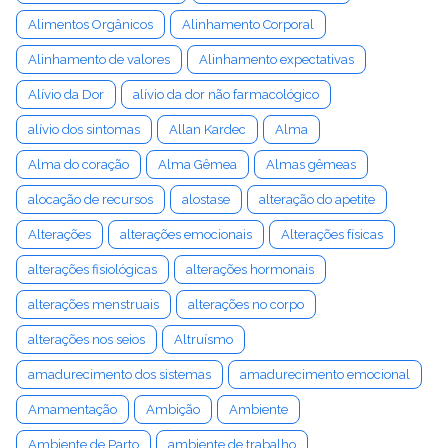
Alimentos Orgânicos
Alinhamento Corporal
Alinhamento de valores
Alinhamento expectativas
Alívio da Dor
alívio da dor não farmacológico
alívio dos sintomas
Allan Kardec
Alma
Alma do coração
Alma Gêmea
Almas gêmeas
alocação de recursos
alostase
alteração do apetite
Alterações
alterações emocionais
Alterações físicas
alterações fisiológicas
alterações hormonais
alterações menstruais
alterações no corpo
alterações nos seios
Altruísmo
amadurecimento dos sistemas
amadurecimento emocional
Amamentação
Ambição
Ambiente
Ambiente de Parto
ambiente de trabalho