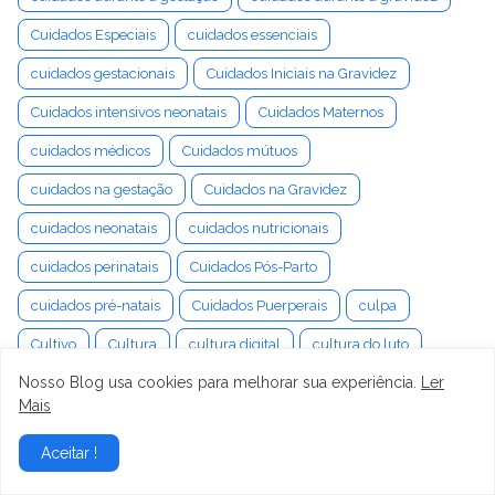
Cuidados Especiais
cuidados essenciais
cuidados gestacionais
Cuidados Iniciais na Gravidez
Cuidados intensivos neonatais
Cuidados Maternos
cuidados médicos
Cuidados mútuos
cuidados na gestação
Cuidados na Gravidez
cuidados neonatais
cuidados nutricionais
cuidados perinatais
Cuidados Pós-Parto
cuidados pré-natais
Cuidados Puerperais
culpa
Cultivo
Cultura
cultura digital
cultura do luto
Nosso Blog usa cookies para melhorar sua experiência.
Ler
Cultura Organizacional
Cultura Pop
cumplicidade
Mais
cura da labirintite
cura da tontura
cura emocional
Aceitar !
curadoria de produtos
Curetagem Uterina
Curiosidade