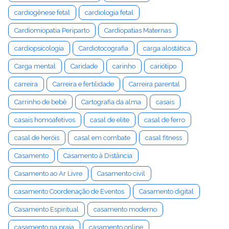
cardiogênese fetal
cardiologia fetal
Cardiomiopatia Periparto
Cardiopatias Maternas
cardiopsicologia
Cardiotocografia
carga alostática
Carga mental
Caridade
carinho
cariótipo
carreira
Carreira e fertilidade
Carreira parental
Carrinho de bebê
Cartografia da alma
casais
casais homoafetivos
casal de elite
casal de ferro
casal de heróis
casal em combate
casal fitness
Casamento
Casamento à Distância
Casamento ao Ar Livre
Casamento civil
casamento Coordenação de Eventos
Casamento digital
Casamento Espiritual
casamento moderno
casamento na praia
casamento online