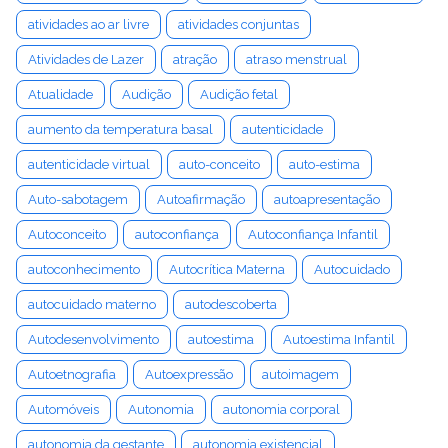
atividades ao ar livre
atividades conjuntas
Atividades de Lazer
atração
atraso menstrual
Atualidade
Audição
Audição fetal
aumento da temperatura basal
autenticidade
autenticidade virtual
auto-conceito
auto-estima
Auto-sabotagem
Autoafirmação
autoapresentação
Autoconceito
autoconfiança
Autoconfiança Infantil
autoconhecimento
Autocrítica Materna
Autocuidado
autocuidado materno
autodescoberta
Autodesenvolvimento
autoestima
Autoestima Infantil
Autoetnografia
Autoexpressão
autoimagem
Automóveis
Autonomia
autonomia corporal
autonomia da gestante
autonomia existencial