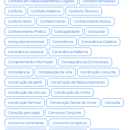
Conflitos em Relacionamentos Digitais
conflitos familiares
Conforto
Conforto Materno
Conforto Térmico
conforto têxtil
Conhecimento
Conhecimento Mútuo
Conhecimento Prático
Conjugalidade
conquista
conquista emocional
Consciência
Consciência Coletiva
consciência corporal
Consciência Materna
Consentimento Informado
Consequências Emocionais
Consistência
Constelação da vida
construção conjunta
construção de perfil
Construção de Relacionamento
construção de vínculo
Construção do ninho
construção familiar
Construção Social do Amor
Consulta
Consulta pré-natal
Consumo Conjunto
consumo consciente
consumo conspícuo