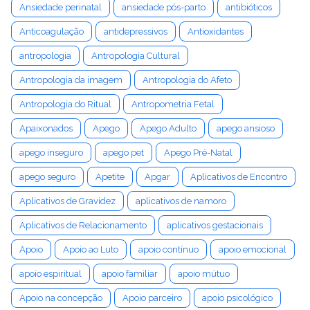
Ansiedade perinatal
ansiedade pós-parto
antibióticos
Anticoagulação
antidepressivos
Antioxidantes
antropologia
Antropologia Cultural
Antropologia da imagem
Antropologia do Afeto
Antropologia do Ritual
Antropometria Fetal
Apaixonados
Apego
Apego Adulto
apego ansioso
apego inseguro
apego pet
Apego Pré-Natal
apego seguro
Apetite
Apgar
Aplicativos de Encontro
Aplicativos de Gravidez
aplicativos de namoro
Aplicativos de Relacionamento
aplicativos gestacionais
Apoio
Apoio ao Luto
apoio contínuo
apoio emocional
apoio espiritual
apoio familiar
apoio mútuo
Apoio na concepção
Apoio parceiro
apoio psicológico