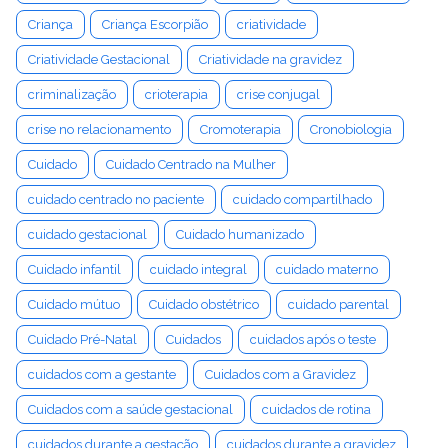
Criança
Criança Escorpião
criatividade
Criatividade Gestacional
Criatividade na gravidez
criminalização
crioterapia
crise conjugal
crise no relacionamento
Cromoterapia
Cronobiologia
Cuidado
Cuidado Centrado na Mulher
cuidado centrado no paciente
cuidado compartilhado
cuidado gestacional
Cuidado humanizado
Cuidado infantil
cuidado integral
cuidado materno
Cuidado mútuo
Cuidado obstétrico
cuidado parental
Cuidado Pré-Natal
Cuidados
cuidados após o teste
cuidados com a gestante
Cuidados com a Gravidez
Cuidados com a saúde gestacional
cuidados de rotina
cuidados durante a gestação
cuidados durante a gravidez