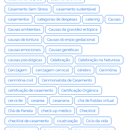
Casamento Sem Stress
casamento sustentável
casamentos
categorias de despesas
catering
Causas
Causas ambientais
Causas da gravidez ectópica
causas de tontura
Causas do enjoo gestacional
causas emocionais
Causas genéticas
causas psicológicas
Celebração
Celebração na Natureza
Cerclagem
cerclagem cervical
cérebro
Cerimônia
cerimônia civil
Cerimonialista de Casamento
certificação de casamento
Certificação Orgânica
cervicite
cesárea
cesariana
chá de fraldas virtual
Chá de Panela
check-up médico
Checklist
checklist de casamento
cicatrização
Ciclo da vida