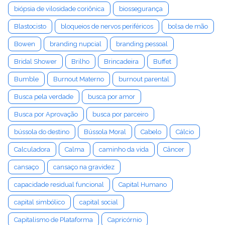
biópsia de vilosidade coriônica
biossegurança
Blastocisto
bloqueios de nervos periféricos
bolsa de mão
Bowen
branding nupcial
branding pessoal
Bridal Shower
Brilho
Brincadeira
Buffet
Bumble
Burnout Materno
burnout parental
Busca pela verdade
busca por amor
Busca por Aprovação
busca por parceiro
bússola do destino
Bússola Moral
Cabelo
Cálcio
Calculadora
Calma
caminho da vida
Câncer
cansaço
cansaço na gravidez
capacidade residual funcional
Capital Humano
capital simbólico
capital social
Capitalismo de Plataforma
Capricórnio