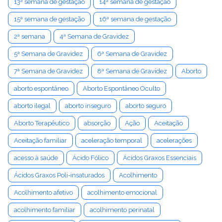
13ª semana de gestação
14ª semana de gestação
15ª semana de gestação
16ª semana de gestação
2ª semana
4ª Semana de Gravidez
5ª Semana de Gravidez
6ª Semana de Gravidez
7ª Semana de Gravidez
8ª Semana de Gravidez
Aborto
aborto espontâneo
Aborto Espontâneo Oculto
aborto ilegal
aborto inseguro
aborto seguro
Aborto Terapêutico
absorção
Ação
Aceitação
Aceitação familiar
aceleração temporal
acelerações
acesso à saúde
Ácido Fólico
Ácidos Graxos Essenciais
Ácidos Graxos Poli-insaturados
Acolhimento
Acolhimento afetivo
acolhimento emocional
acolhimento familiar
acolhimento perinatal