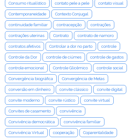
Consumo ritualístico
contato pele a pele
contato visual
Contemporaneidade
Contexto Conjugal
continuidade familiar
contracepção
contrações
contrações uterinas
Contrato
contrato de namoro
contratos afetivos
Controlar a dor no parto
controle
Controle da Dor
controle de ciúmes
controle de gastos
controle emocional
Controle Glicêmico
controle social
Convergência biográfica
Convergência de Metas
conversão em dinheiro
convite clássico
convite digital
convite moderno
convite rústico
convite virtual
Convites de casamento
convivência
Convivência democrática
convivência familiar
Convivência Virtual
cooperação
Coparentalidade