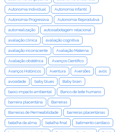
Autonomia Individual
Autonomia Infantil
Autonomia Progressiva
Autonomia Reprodutiva
autorrealização
autossabotagem relacional
avaliação clínica
avaliação cognitiva
avaliação inconsciente
Avaliação Materna
Avaliação obstétrica
Avanços Científico
Avanços Históricos
Aventura
Aversões
avós
avosidade
baby blues
Baby brain
baixo impacto ambiental
Banco de leite humano
barreira placentária
Barreiras
Barreiras de Permeabilidade
barreiras placentárias
batalha da alma
batalha final
batimento cardíaco