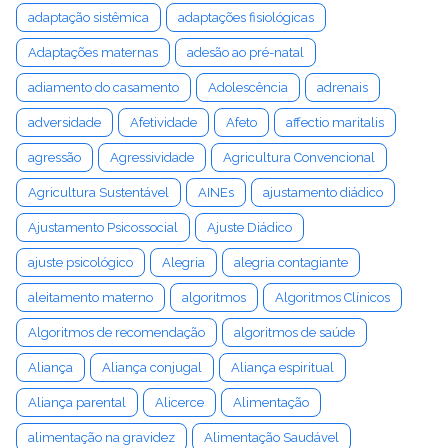
adaptação sistêmica
adaptações fisiológicas
Adaptações maternas
adesão ao pré-natal
adiamento do casamento
Adolescência
adrenais
adversidade
Afetividade
Afeto
affectio maritalis
agressão
Agressividade
Agricultura Convencional
Agricultura Sustentável
AINEs
ajustamento diádico
Ajustamento Psicossocial
Ajuste Diádico
ajuste psicológico
Alegria
alegria contagiante
aleitamento materno
algoritmos
Algoritmos Clínicos
Algoritmos de recomendação
algoritmos de saúde
Aliança
Aliança conjugal
Aliança espiritual
Aliança parental
Alicerce
Alimentação
alimentação na gravidez
Alimentação Saudável