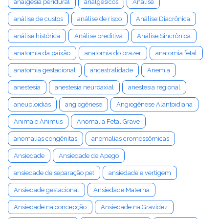
analgesia peridural
analgésicos
Análise
análise de custos
análise de risco
Análise Diacrônica
análise histórica
Análise preditiva
Análise Sincrônica
anatomia da paixão
anatomia do prazer
anatomia fetal
anatomia gestacional
ancestralidade
Anemia
anestesia
anestesia neuroaxial
anestesia regional
aneuploidias
angiogênese
Angiogênese Alantoidiana
Anima e Animus
Anomalia Fetal Grave
anomalias congênitas
anomalias cromossômicas
Ansiedade
Ansiedade de Apego
ansiedade de separação pet
ansiedade e vertigem
Ansiedade gestacional
Ansiedade Materna
Ansiedade na concepção
Ansiedade na Gravidez