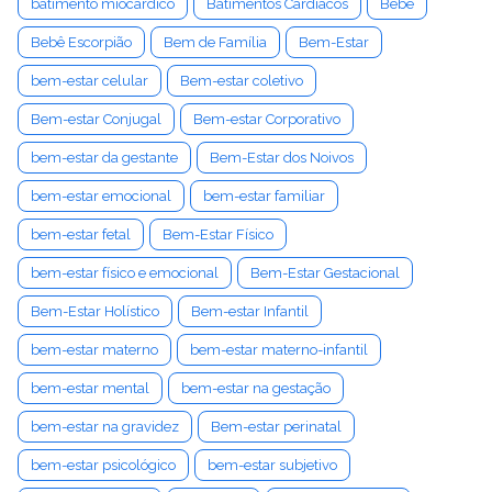
batimento miocárdico
Batimentos Cardíacos
Bebê
Bebê Escorpião
Bem de Família
Bem-Estar
bem-estar celular
Bem-estar coletivo
Bem-estar Conjugal
Bem-estar Corporativo
bem-estar da gestante
Bem-Estar dos Noivos
bem-estar emocional
bem-estar familiar
bem-estar fetal
Bem-Estar Físico
bem-estar físico e emocional
Bem-Estar Gestacional
Bem-Estar Holístico
Bem-estar Infantil
bem-estar materno
bem-estar materno-infantil
bem-estar mental
bem-estar na gestação
bem-estar na gravidez
Bem-estar perinatal
bem-estar psicológico
bem-estar subjetivo