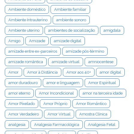
Ambiente doméstico
Ambiente familiar
Ambiente Intrauterino
ambiente sonoro
Ambiente uterino
ambientes de socialização
amígdala
Amigo
Amizade
amizade digital
amizade entre ex-parceiros
amizade pós-término
amizade romântica
amizade virtual
amniocentese
Amor
Amor à Distância
Amor aos 40+
amor digital
amor duradouro
amor e linguagem
Amor Espiritual
amor eterno
Amor Incondicional
amor na terceira idade
Amor Pixelado
Amor Próprio
Amor Romântico
Amor Verdadeiro
Amor Virtual
Amostra Clínica
analgesia
Analgesia Farmacológica
Analgesia Fetal