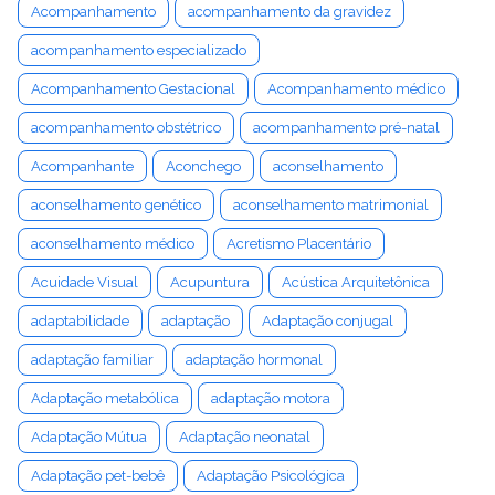
Acompanhamento
acompanhamento da gravidez
acompanhamento especializado
Acompanhamento Gestacional
Acompanhamento médico
acompanhamento obstétrico
acompanhamento pré-natal
Acompanhante
Aconchego
aconselhamento
aconselhamento genético
aconselhamento matrimonial
aconselhamento médico
Acretismo Placentário
Acuidade Visual
Acupuntura
Acústica Arquitetônica
adaptabilidade
adaptação
Adaptação conjugal
adaptação familiar
adaptação hormonal
Adaptação metabólica
adaptação motora
Adaptação Mútua
Adaptação neonatal
Adaptação pet-bebê
Adaptação Psicológica