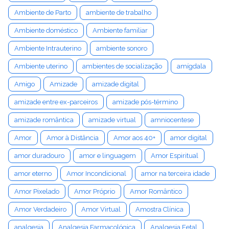
Ambiente de Parto
ambiente de trabalho
Ambiente doméstico
Ambiente familiar
Ambiente Intrauterino
ambiente sonoro
Ambiente uterino
ambientes de socialização
amígdala
Amigo
Amizade
amizade digital
amizade entre ex-parceiros
amizade pós-término
amizade romântica
amizade virtual
amniocentese
Amor
Amor à Distância
Amor aos 40+
amor digital
amor duradouro
amor e linguagem
Amor Espiritual
amor eterno
Amor Incondicional
amor na terceira idade
Amor Pixelado
Amor Próprio
Amor Romântico
Amor Verdadeiro
Amor Virtual
Amostra Clínica
analgesia
Analgesia Farmacológica
Analgesia Fetal