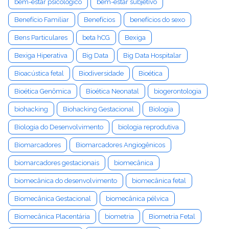
bem-estar psicológico
bem-estar subjetivo
Benefício Familiar
Benefícios
benefícios do sexo
Bens Particulares
beta hCG
Bexiga
Bexiga Hiperativa
Big Data
Big Data Hospitalar
Bioacústica fetal
Biodiversidade
Bioética
Bioética Genômica
Bioética Neonatal
biogerontologia
biohacking
Biohacking Gestacional
Biologia
Biologia do Desenvolvimento
biologia reprodutiva
Biomarcadores
Biomarcadores Angiogênicos
biomarcadores gestacionais
biomecânica
biomecânica do desenvolvimento
biomecânica fetal
Biomecânica Gestacional
biomecânica pélvica
Biomecânica Placentária
biometria
Biometria Fetal