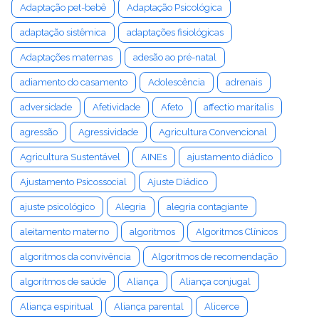
Adaptação pet-bebê
Adaptação Psicológica
adaptação sistêmica
adaptações fisiológicas
Adaptações maternas
adesão ao pré-natal
adiamento do casamento
Adolescência
adrenais
adversidade
Afetividade
Afeto
affectio maritalis
agressão
Agressividade
Agricultura Convencional
Agricultura Sustentável
AINEs
ajustamento diádico
Ajustamento Psicossocial
Ajuste Diádico
ajuste psicológico
Alegria
alegria contagiante
aleitamento materno
algoritmos
Algoritmos Clínicos
algoritmos da convivência
Algoritmos de recomendação
algoritmos de saúde
Aliança
Aliança conjugal
Aliança espiritual
Aliança parental
Alicerce