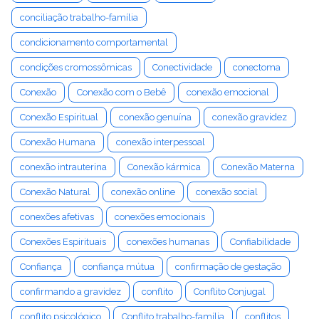
conciliação trabalho-família
condicionamento comportamental
condições cromossômicas
Conectividade
conectoma
Conexão
Conexão com o Bebê
conexão emocional
Conexão Espiritual
conexão genuína
conexão gravidez
Conexão Humana
conexão interpessoal
conexão intrauterina
Conexão kármica
Conexão Materna
Conexão Natural
conexão online
conexão social
conexões afetivas
conexões emocionais
Conexões Espirituais
conexões humanas
Confiabilidade
Confiança
confiança mútua
confirmação de gestação
confirmando a gravidez
conflito
Conflito Conjugal
conflito psicológico
Conflito trabalho-família
conflitos