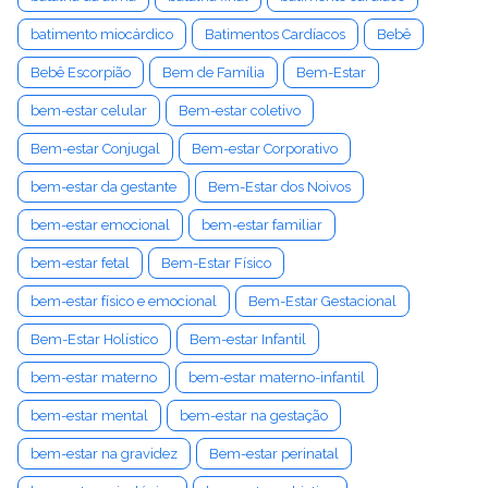
batimento miocárdico
Batimentos Cardíacos
Bebê
Bebê Escorpião
Bem de Família
Bem-Estar
bem-estar celular
Bem-estar coletivo
Bem-estar Conjugal
Bem-estar Corporativo
bem-estar da gestante
Bem-Estar dos Noivos
bem-estar emocional
bem-estar familiar
bem-estar fetal
Bem-Estar Físico
bem-estar físico e emocional
Bem-Estar Gestacional
Bem-Estar Holístico
Bem-estar Infantil
bem-estar materno
bem-estar materno-infantil
bem-estar mental
bem-estar na gestação
bem-estar na gravidez
Bem-estar perinatal