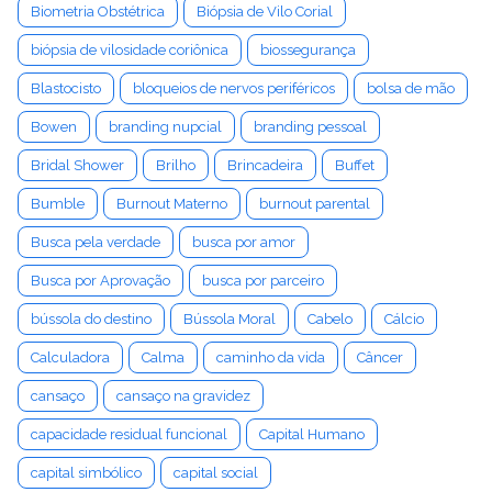
Biometria Obstétrica
Biópsia de Vilo Corial
biópsia de vilosidade coriônica
biossegurança
Blastocisto
bloqueios de nervos periféricos
bolsa de mão
Bowen
branding nupcial
branding pessoal
Bridal Shower
Brilho
Brincadeira
Buffet
Bumble
Burnout Materno
burnout parental
Busca pela verdade
busca por amor
Busca por Aprovação
busca por parceiro
bússola do destino
Bússola Moral
Cabelo
Cálcio
Calculadora
Calma
caminho da vida
Câncer
cansaço
cansaço na gravidez
capacidade residual funcional
Capital Humano
capital simbólico
capital social