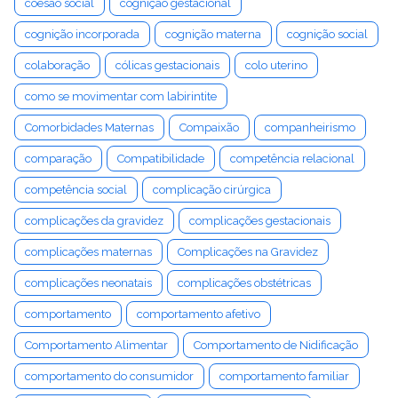
coesão social
cognição gestacional
cognição incorporada
cognição materna
cognição social
colaboração
cólicas gestacionais
colo uterino
como se movimentar com labirintite
Comorbidades Maternas
Compaixão
companheirismo
comparação
Compatibilidade
competência relacional
competência social
complicação cirúrgica
complicações da gravidez
complicações gestacionais
complicações maternas
Complicações na Gravidez
complicações neonatais
complicações obstétricas
comportamento
comportamento afetivo
Comportamento Alimentar
Comportamento de Nidificação
comportamento do consumidor
comportamento familiar