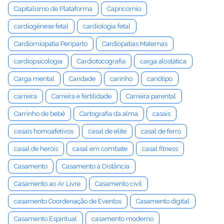
Capitalismo de Plataforma
Capricórnio
cardiogênese fetal
cardiologia fetal
Cardiomiopatia Periparto
Cardiopatias Maternas
cardiopsicologia
Cardiotocografia
carga alostática
Carga mental
Caridade
carinho
cariótipo
carreira
Carreira e fertilidade
Carreira parental
Carrinho de bebê
Cartografia da alma
casais
casais homoafetivos
casal de elite
casal de ferro
casal de heróis
casal em combate
casal fitness
Casamento
Casamento à Distância
Casamento ao Ar Livre
Casamento civil
casamento Coordenação de Eventos
Casamento digital
Casamento Espiritual
casamento moderno