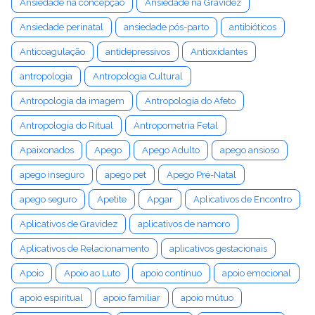
Ansiedade na concepção
Ansiedade na Gravidez
Ansiedade perinatal
ansiedade pós-parto
antibióticos
Anticoagulação
antidepressivos
Antioxidantes
antropologia
Antropologia Cultural
Antropologia da imagem
Antropologia do Afeto
Antropologia do Ritual
Antropometria Fetal
Apaixonados
Apego
Apego Adulto
apego ansioso
apego inseguro
apego pet
Apego Pré-Natal
apego seguro
Apetite
Apgar
Aplicativos de Encontro
Aplicativos de Gravidez
aplicativos de namoro
Aplicativos de Relacionamento
aplicativos gestacionais
Apoio
Apoio ao Luto
apoio contínuo
apoio emocional
apoio espiritual
apoio familiar
apoio mútuo