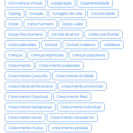
Convivência Virtual
cooperação
Coparentalidade
Coping
Coração
Coragem da vida
Corionicidade
Corpo
corpo humano
Corpo Lúteo
Corpo Pós-Humano
corrida do amor
córtex pré-frontal
Corticosteroides
cortisol
Cortisol materno
cotidiano
Crenças
crenças espirituais
crenças populares
Crescimento
Crescimento acelerado
Crescimento Conjunto
Crescimento do Bebê
crescimento embrionário
crescimento emocional
Crescimento Espiritual
Crescimento fetal
Crescimento Gestacional
Crescimento Individual
Crescimento Inicial
Crescimento intrauterino
Crescimento mútuo
crescimento pessoal