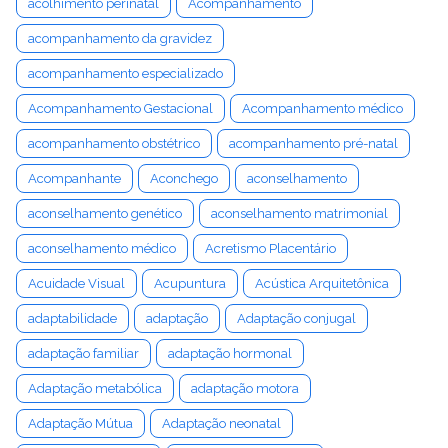
acolhimento perinatal
Acompanhamento
acompanhamento da gravidez
acompanhamento especializado
Acompanhamento Gestacional
Acompanhamento médico
acompanhamento obstétrico
acompanhamento pré-natal
Acompanhante
Aconchego
aconselhamento
aconselhamento genético
aconselhamento matrimonial
aconselhamento médico
Acretismo Placentário
Acuidade Visual
Acupuntura
Acústica Arquitetônica
adaptabilidade
adaptação
Adaptação conjugal
adaptação familiar
adaptação hormonal
Adaptação metabólica
adaptação motora
Adaptação Mútua
Adaptação neonatal