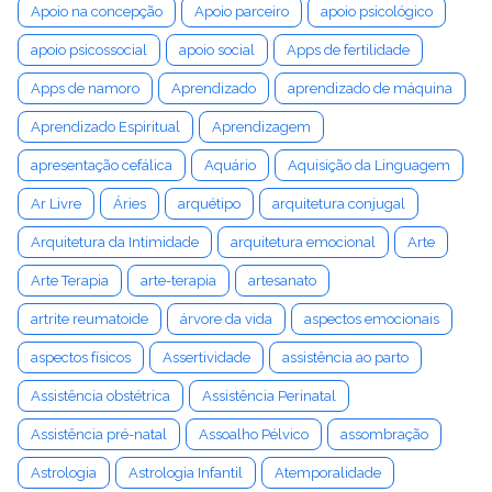
Apoio na concepção
Apoio parceiro
apoio psicológico
apoio psicossocial
apoio social
Apps de fertilidade
Apps de namoro
Aprendizado
aprendizado de máquina
Aprendizado Espiritual
Aprendizagem
apresentação cefálica
Aquário
Aquisição da Linguagem
Ar Livre
Áries
arquétipo
arquitetura conjugal
Arquitetura da Intimidade
arquitetura emocional
Arte
Arte Terapia
arte-terapia
artesanato
artrite reumatoide
árvore da vida
aspectos emocionais
aspectos físicos
Assertividade
assistência ao parto
Assistência obstétrica
Assistência Perinatal
Assistência pré-natal
Assoalho Pélvico
assombração
Astrologia
Astrologia Infantil
Atemporalidade