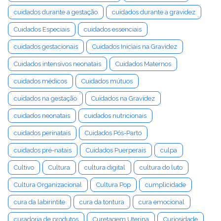
cuidados durante a gestação
cuidados durante a gravidez
Cuidados Especiais
cuidados essenciais
cuidados gestacionais
Cuidados Iniciais na Gravidez
Cuidados intensivos neonatais
Cuidados Maternos
cuidados médicos
Cuidados mútuos
cuidados na gestação
Cuidados na Gravidez
cuidados neonatais
cuidados nutricionais
cuidados perinatais
Cuidados Pós-Parto
cuidados pré-natais
Cuidados Puerperais
culpa
Cultivo
Cultura
cultura digital
cultura do luto
Cultura Organizacional
Cultura Pop
cumplicidade
cura da labirintite
cura da tontura
cura emocional
curadoria de produtos
Curetagem Uterina
Curiosidade