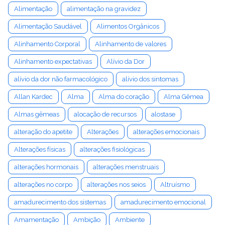
Alimentação
alimentação na gravidez
Alimentação Saudável
Alimentos Orgânicos
Alinhamento Corporal
Alinhamento de valores
Alinhamento expectativas
Alívio da Dor
alívio da dor não farmacológico
alívio dos sintomas
Allan Kardec
Alma
Alma do coração
Alma Gêmea
Almas gêmeas
alocação de recursos
alostase
alteração do apetite
Alterações
alterações emocionais
Alterações físicas
alterações fisiológicas
alterações hormonais
alterações menstruais
alterações no corpo
alterações nos seios
Altruísmo
amadurecimento dos sistemas
amadurecimento emocional
Amamentação
Ambição
Ambiente