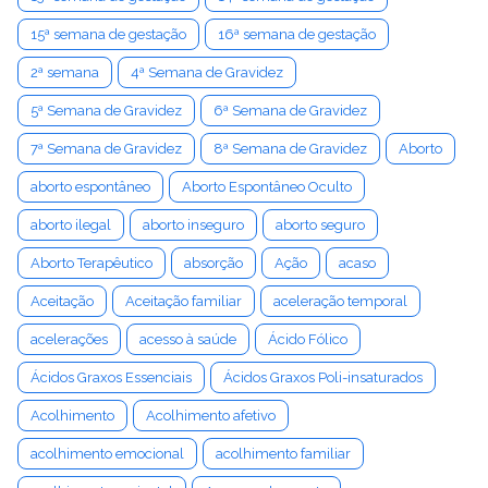
15ª semana de gestação
16ª semana de gestação
2ª semana
4ª Semana de Gravidez
5ª Semana de Gravidez
6ª Semana de Gravidez
7ª Semana de Gravidez
8ª Semana de Gravidez
Aborto
aborto espontâneo
Aborto Espontâneo Oculto
aborto ilegal
aborto inseguro
aborto seguro
Aborto Terapêutico
absorção
Ação
acaso
Aceitação
Aceitação familiar
aceleração temporal
acelerações
acesso à saúde
Ácido Fólico
Ácidos Graxos Essenciais
Ácidos Graxos Poli-insaturados
Acolhimento
Acolhimento afetivo
acolhimento emocional
acolhimento familiar