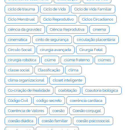
ciclo de trauma
Ciclo de Vida
Ciclo de Vida Familiar
Ciclo Menstrual
Ciclo Reprodutivo
Ciclos Circadianos
ciência da gravidez
Ciência Reprodutiva
cinema
cinemática
cinto de segurança
circulação placentária
Círculo Social
cirurgia avançada
Cirurgia Fetal
cirurgia robótica
ciúme
ciúme fraterno
ciúmes
classe social
Classificação
clima
clima organizacional
closet inteligente
Co-criação de Realidade
coabitação
Coautoria biológica
Código Civil
código secreto
coerência cardíaca
Coerência de Valores
coesão
Coesão conjugal
coesão diádica
coesão familiar
coesão psicossocial