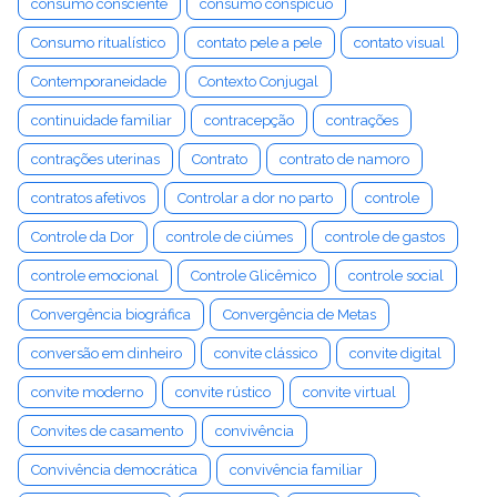
consumo consciente
consumo conspícuo
Consumo ritualístico
contato pele a pele
contato visual
Contemporaneidade
Contexto Conjugal
continuidade familiar
contracepção
contrações
contrações uterinas
Contrato
contrato de namoro
contratos afetivos
Controlar a dor no parto
controle
Controle da Dor
controle de ciúmes
controle de gastos
controle emocional
Controle Glicêmico
controle social
Convergência biográfica
Convergência de Metas
conversão em dinheiro
convite clássico
convite digital
convite moderno
convite rústico
convite virtual
Convites de casamento
convivência
Convivência democrática
convivência familiar