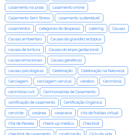
casamento na praia
casamento online
Casamento Sem Stress
casamento sustentável
casamentos
categorias de despesas
catering
Causas
Causas ambientais
Causas da gravidez ectópica
causas de tontura
Causas do enjoo gestacional
causas emocionais
Causas genéticas
causas psicológicas
Celebração
Celebração na Natureza
Cerclagem
cerclagem cervical
cérebro
Cerimônia
cerimônia civil
Cerimonialista de Casamento
certificação de casamento
Certificação Orgânica
cervicite
cesárea
cesariana
chá de fraldas virtual
Chá de Panela
check-up médico
Checklist
checklist de casamento
cicatrização
Ciclo da vida