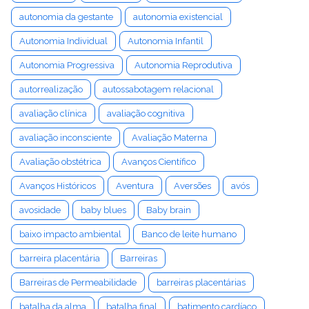
autonomia da gestante
autonomia existencial
Autonomia Individual
Autonomia Infantil
Autonomia Progressiva
Autonomia Reprodutiva
autorrealização
autossabotagem relacional
avaliação clínica
avaliação cognitiva
avaliação inconsciente
Avaliação Materna
Avaliação obstétrica
Avanços Científico
Avanços Históricos
Aventura
Aversões
avós
avosidade
baby blues
Baby brain
baixo impacto ambiental
Banco de leite humano
barreira placentária
Barreiras
Barreiras de Permeabilidade
barreiras placentárias
batalha da alma
batalha final
batimento cardíaco