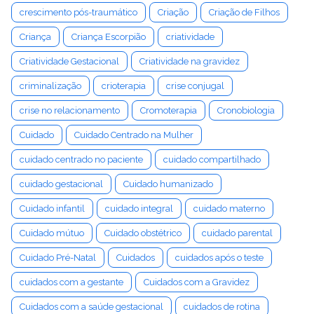
crescimento pós-traumático
Criação
Criação de Filhos
Criança
Criança Escorpião
criatividade
Criatividade Gestacional
Criatividade na gravidez
criminalização
crioterapia
crise conjugal
crise no relacionamento
Cromoterapia
Cronobiologia
Cuidado
Cuidado Centrado na Mulher
cuidado centrado no paciente
cuidado compartilhado
cuidado gestacional
Cuidado humanizado
Cuidado infantil
cuidado integral
cuidado materno
Cuidado mútuo
Cuidado obstétrico
cuidado parental
Cuidado Pré-Natal
Cuidados
cuidados após o teste
cuidados com a gestante
Cuidados com a Gravidez
Cuidados com a saúde gestacional
cuidados de rotina