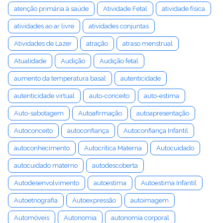
atenção primária à saúde
Atividade Fetal
atividade física
atividades ao ar livre
atividades conjuntas
Atividades de Lazer
atração
atraso menstrual
Atualidade
Audição
Audição fetal
aumento da temperatura basal
autenticidade
autenticidade virtual
auto-conceito
auto-estima
Auto-sabotagem
Autoafirmação
autoapresentação
Autoconceito
autoconfiança
Autoconfiança Infantil
autoconhecimento
Autocrítica Materna
Autocuidado
autocuidado materno
autodescoberta
Autodesenvolvimento
autoestima
Autoestima Infantil
Autoetnografia
Autoexpressão
autoimagem
Automóveis
Autonomia
autonomia corporal