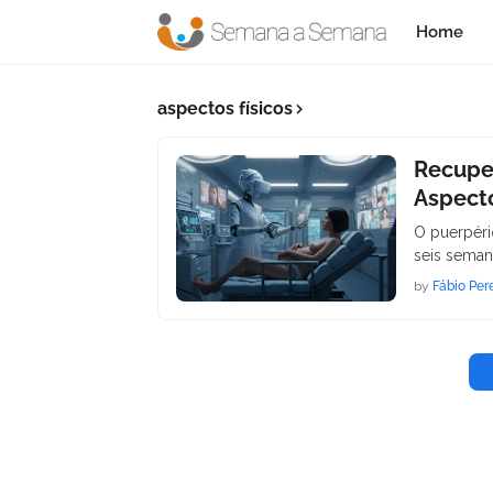
Home
aspectos físicos
Recuper
Aspecto
O puerpéri
seis seman
by
Fábio Per