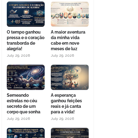
O tempo ganhou
A maior aventura
pressa e o coração
da minha vida
transborda de
cabe em nove
alegria!
meses de luz
July 29, 2026
July 29, 2026
Semeando
A esperança
estrelas no céu
ganhou feições
secreto de um
reais e já canta
corpo que sonha
para a vida!
July 29, 2026
July 29, 2026