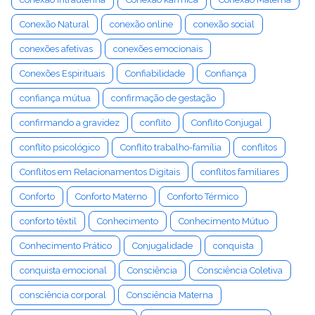
Conexão Natural
conexão online
conexão social
conexões afetivas
conexões emocionais
Conexões Espirituais
Confiabilidade
Confiança
confiança mútua
confirmação de gestação
confirmando a gravidez
conflito
Conflito Conjugal
conflito psicológico
Conflito trabalho-família
conflitos
Conflitos em Relacionamentos Digitais
conflitos familiares
Conforto
Conforto Materno
Conforto Térmico
conforto têxtil
Conhecimento
Conhecimento Mútuo
Conhecimento Prático
Conjugalidade
conquista
conquista emocional
Consciência
Consciência Coletiva
consciência corporal
Consciência Materna