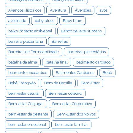
Avanços Históricos
Aventura
Aversões
avós
avosidade
baby blues
Baby brain
baixo impacto ambiental
Banco de leite humano
barreira placentária
Barreiras
Barreiras de Permeabilidade
barreiras placentárias
batalha da alma
batalha final
batimento cardíaco
batimento miocárdico
Batimentos Cardíacos
Bebê
Bebê Escorpião
Bem de Família
Bem-Estar
bem-estar celular
Bem-estar coletivo
Bem-estar Conjugal
Bem-estar Corporativo
bem-estar da gestante
Bem-Estar dos Noivos
bem-estar emocional
bem-estar familiar