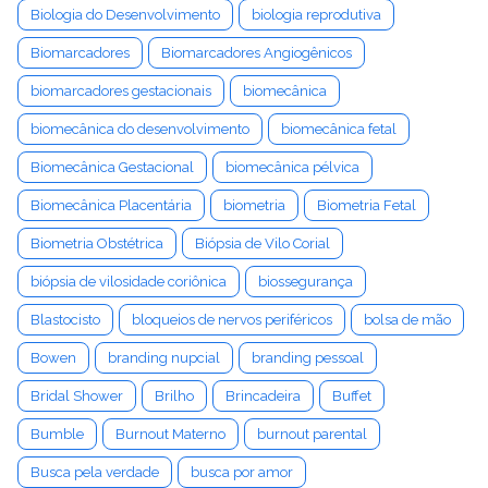
Biologia do Desenvolvimento
biologia reprodutiva
Biomarcadores
Biomarcadores Angiogênicos
biomarcadores gestacionais
biomecânica
biomecânica do desenvolvimento
biomecânica fetal
Biomecânica Gestacional
biomecânica pélvica
Biomecânica Placentária
biometria
Biometria Fetal
Biometria Obstétrica
Biópsia de Vilo Corial
biópsia de vilosidade coriônica
biossegurança
Blastocisto
bloqueios de nervos periféricos
bolsa de mão
Bowen
branding nupcial
branding pessoal
Bridal Shower
Brilho
Brincadeira
Buffet
Bumble
Burnout Materno
burnout parental
Busca pela verdade
busca por amor