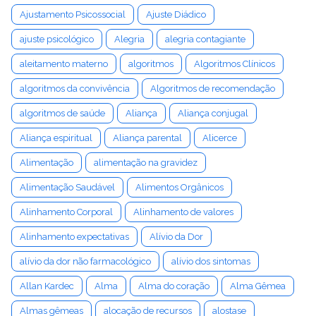
Ajustamento Psicossocial
Ajuste Diádico
ajuste psicológico
Alegria
alegria contagiante
aleitamento materno
algoritmos
Algoritmos Clínicos
algoritmos da convivência
Algoritmos de recomendação
algoritmos de saúde
Aliança
Aliança conjugal
Aliança espiritual
Aliança parental
Alicerce
Alimentação
alimentação na gravidez
Alimentação Saudável
Alimentos Orgânicos
Alinhamento Corporal
Alinhamento de valores
Alinhamento expectativas
Alívio da Dor
alívio da dor não farmacológico
alívio dos sintomas
Allan Kardec
Alma
Alma do coração
Alma Gêmea
Almas gêmeas
alocação de recursos
alostase