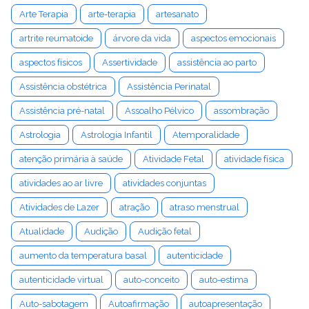
Arte Terapia
arte-terapia
artesanato
artrite reumatoide
árvore da vida
aspectos emocionais
aspectos físicos
Assertividade
assistência ao parto
Assistência obstétrica
Assistência Perinatal
Assistência pré-natal
Assoalho Pélvico
assombração
Astrologia
Astrologia Infantil
Atemporalidade
atenção primária à saúde
Atividade Fetal
atividade física
atividades ao ar livre
atividades conjuntas
Atividades de Lazer
atração
atraso menstrual
Atualidade
Audição
Audição fetal
aumento da temperatura basal
autenticidade
autenticidade virtual
auto-conceito
auto-estima
Auto-sabotagem
Autoafirmação
autoapresentação