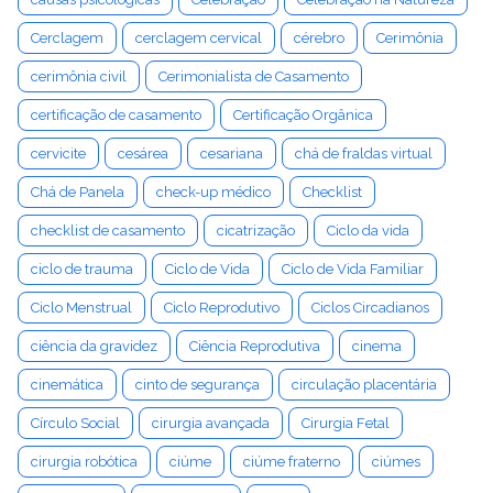
Cerclagem
cerclagem cervical
cérebro
Cerimônia
cerimônia civil
Cerimonialista de Casamento
certificação de casamento
Certificação Orgânica
cervicite
cesárea
cesariana
chá de fraldas virtual
Chá de Panela
check-up médico
Checklist
checklist de casamento
cicatrização
Ciclo da vida
ciclo de trauma
Ciclo de Vida
Ciclo de Vida Familiar
Ciclo Menstrual
Ciclo Reprodutivo
Ciclos Circadianos
ciência da gravidez
Ciência Reprodutiva
cinema
cinemática
cinto de segurança
circulação placentária
Círculo Social
cirurgia avançada
Cirurgia Fetal
cirurgia robótica
ciúme
ciúme fraterno
ciúmes