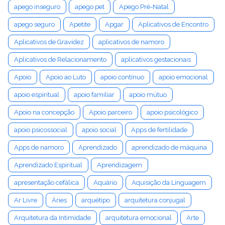
apego inseguro
apego pet
Apego Pré-Natal
apego seguro
Apetite
Apgar
Aplicativos de Encontro
Aplicativos de Gravidez
aplicativos de namoro
Aplicativos de Relacionamento
aplicativos gestacionais
Apoio
Apoio ao Luto
apoio contínuo
apoio emocional
apoio espiritual
apoio familiar
apoio mútuo
Apoio na concepção
Apoio parceiro
apoio psicológico
apoio psicossocial
apoio social
Apps de fertilidade
Apps de namoro
Aprendizado
aprendizado de máquina
Aprendizado Espiritual
Aprendizagem
apresentação cefálica
Aquário
Aquisição da Linguagem
Ar Livre
Áries
arquétipo
arquitetura conjugal
Arquitetura da Intimidade
arquitetura emocional
Arte