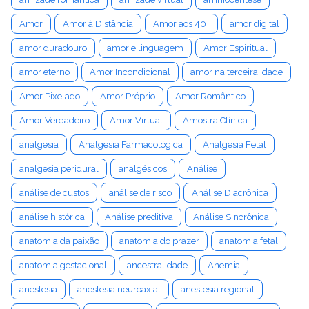
Amor
Amor à Distância
Amor aos 40+
amor digital
amor duradouro
amor e linguagem
Amor Espiritual
amor eterno
Amor Incondicional
amor na terceira idade
Amor Pixelado
Amor Próprio
Amor Romântico
Amor Verdadeiro
Amor Virtual
Amostra Clínica
analgesia
Analgesia Farmacológica
Analgesia Fetal
analgesia peridural
analgésicos
Análise
análise de custos
análise de risco
Análise Diacrônica
análise histórica
Análise preditiva
Análise Sincrônica
anatomia da paixão
anatomia do prazer
anatomia fetal
anatomia gestacional
ancestralidade
Anemia
anestesia
anestesia neuroaxial
anestesia regional