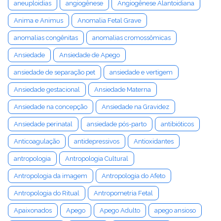
aneuploidias
angiogênese
Angiogênese Alantoidiana
Anima e Animus
Anomalia Fetal Grave
anomalias congênitas
anomalias cromossômicas
Ansiedade
Ansiedade de Apego
ansiedade de separação pet
ansiedade e vertigem
Ansiedade gestacional
Ansiedade Materna
Ansiedade na concepção
Ansiedade na Gravidez
Ansiedade perinatal
ansiedade pós-parto
antibióticos
Anticoagulação
antidepressivos
Antioxidantes
antropologia
Antropologia Cultural
Antropologia da imagem
Antropologia do Afeto
Antropologia do Ritual
Antropometria Fetal
Apaixonados
Apego
Apego Adulto
apego ansioso