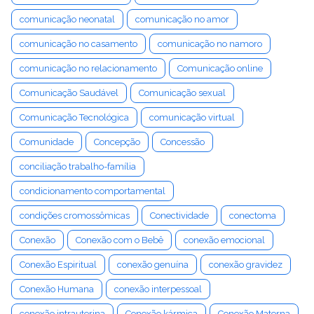
comunicação neonatal
comunicação no amor
comunicação no casamento
comunicação no namoro
comunicação no relacionamento
Comunicação online
Comunicação Saudável
Comunicação sexual
Comunicação Tecnológica
comunicação virtual
Comunidade
Concepção
Concessão
conciliação trabalho-família
condicionamento comportamental
condições cromossômicas
Conectividade
conectoma
Conexão
Conexão com o Bebê
conexão emocional
Conexão Espiritual
conexão genuína
conexão gravidez
Conexão Humana
conexão interpessoal
conexão intrauterina
Conexão kármica
Conexão Materna