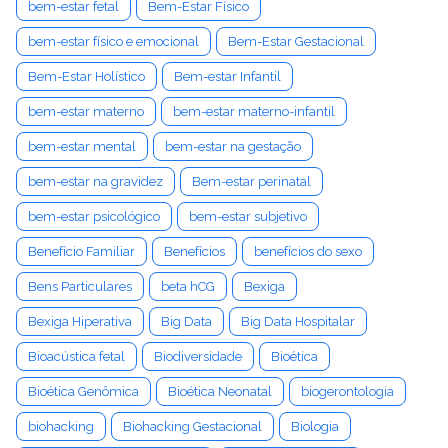
bem-estar fetal
Bem-Estar Físico
bem-estar físico e emocional
Bem-Estar Gestacional
Bem-Estar Holístico
Bem-estar Infantil
bem-estar materno
bem-estar materno-infantil
bem-estar mental
bem-estar na gestação
bem-estar na gravidez
Bem-estar perinatal
bem-estar psicológico
bem-estar subjetivo
Benefício Familiar
Benefícios
benefícios do sexo
Bens Particulares
beta hCG
Bexiga
Bexiga Hiperativa
Big Data
Big Data Hospitalar
Bioacústica fetal
Biodiversidade
Bioética
Bioética Genômica
Bioética Neonatal
biogerontologia
biohacking
Biohacking Gestacional
Biologia