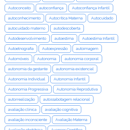
Autoconceito
autoconfiança
Autoconfiança Infantil
autoconhecimento
Autocrítica Materna
Autocuidado
autocuidado materno
autodescoberta
Autodesenvolvimento
autoestima
Autoestima Infantil
Autoetnografia
Autoexpressão
autoimagem
Automóveis
Autonomia
autonomia corporal
autonomia da gestante
autonomia existencial
Autonomia Individual
Autonomia Infantil
Autonomia Progressiva
Autonomia Reprodutiva
autorrealização
autossabotagem relacional
avaliação clínica
avaliação cognitiva
avaliação inconsciente
Avaliação Materna
Avaliação obstétrica
Avanços Científico