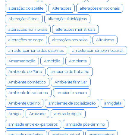
alteração do apetite
Alterações
alterações emocionais
Alterações físicas
alterações fisiológicas
alterações hormonais
alterações menstruais
alterações no corpo
alterações nos seios
Altruísmo
amadurecimento dos sistemas
amadurecimento emocional
Amamentação
Ambição
Ambiente
Ambiente de Parto
ambiente de trabalho
Ambiente doméstico
Ambiente familiar
Ambiente Intrauterino
ambiente sonoro
Ambiente uterino
ambientes de socialização
amígdala
Amigo
Amizade
amizade digital
amizade entre ex-parceiros
amizade pós-término
amizade romântica
amizade virtual
amniocentese