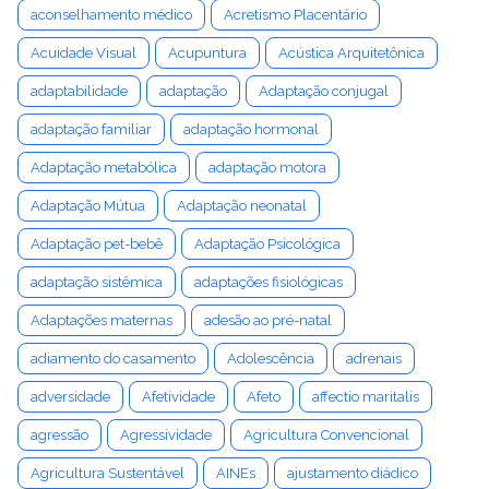
aconselhamento médico
Acretismo Placentário
Acuidade Visual
Acupuntura
Acústica Arquitetônica
adaptabilidade
adaptação
Adaptação conjugal
adaptação familiar
adaptação hormonal
Adaptação metabólica
adaptação motora
Adaptação Mútua
Adaptação neonatal
Adaptação pet-bebê
Adaptação Psicológica
adaptação sistêmica
adaptações fisiológicas
Adaptações maternas
adesão ao pré-natal
adiamento do casamento
Adolescência
adrenais
adversidade
Afetividade
Afeto
affectio maritalis
agressão
Agressividade
Agricultura Convencional
Agricultura Sustentável
AINEs
ajustamento diádico