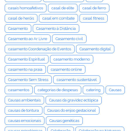
casais homoafetivos
casal de elite
casal de ferro
casal de heróis
casal em combate
casal fitness
Casamento
Casamento à Distância
Casamento ao Ar Livre
Casamento civil
casamento Coordenação de Eventos
Casamento digital
Casamento Espiritual
casamento moderno
casamento na praia
casamento online
Casamento Sem Stress
casamento sustentável
casamentos
categorias de despesas
catering
Causas
Causas ambientais
Causas da gravidez ectópica
causas de tontura
Causas do enjoo gestacional
causas emocionais
Causas genéticas
causas psicológicas
Celebração
Celebração na Natureza