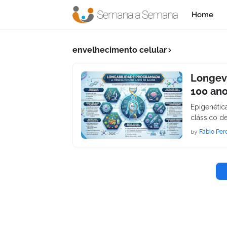
Home
envelhecimento celular
Longevi
100 an
Epigenétic
clássico d
by
Fábio Per