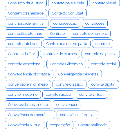
Consumo ritualístico
contato pele a pele
contato visual
Contemporaneidade
Contexto Conjugal
continuidade familiar
contracepção
contrações
contrações uterinas
Contrato
contrato de namoro
contratos afetivos
Controlar a dor no parto
controle
Controle da Dor
controle de ciúmes
controle de gastos
controle emocional
Controle Glicêmico
controle social
Convergência biográfica
Convergência de Metas
conversão em dinheiro
convite clássico
convite digital
convite moderno
convite rústico
convite virtual
Convites de casamento
convivência
Convivência democrática
convivência familiar
Convivência Virtual
cooperação
Coparentalidade