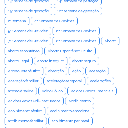
13ª semana de gestação
14ª semana de gestação
15ª semana de gestação
16ª semana de gestação
2ª semana
4ª Semana de Gravidez
5ª Semana de Gravidez
6ª Semana de Gravidez
7ª Semana de Gravidez
8ª Semana de Gravidez
Aborto
aborto espontâneo
Aborto Espontâneo Oculto
aborto ilegal
aborto inseguro
aborto seguro
Aborto Terapêutico
absorção
Ação
Aceitação
Aceitação familiar
aceleração temporal
acelerações
acesso à saúde
Ácido Fólico
Ácidos Graxos Essenciais
Ácidos Graxos Poli-insaturados
Acolhimento
Acolhimento afetivo
acolhimento emocional
acolhimento familiar
acolhimento perinatal