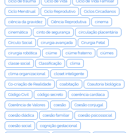
ciclo de trauma
Ciclo de Vida
Ciclo de Vida Familiar
Ciclo Menstrual
Ciclo Reprodutivo
Ciclos Circadianos
ciência da gravidez
Ciência Reprodutiva
cinema
cinemática
cinto de segurança
circulação placentária
Círculo Social
cirurgia avançada
Cirurgia Fetal
cirurgia robótica
ciúme
ciúme fraterno
ciúmes
classe social
Classificação
clima
clima organizacional
closet inteligente
Co-criação de Realidade
coabitação
Coautoria biológica
Código Civil
código secreto
coerência cardíaca
Coerência de Valores
coesão
Coesão conjugal
coesão diádica
coesão familiar
coesão psicossocial
coesão social
cognição gestacional