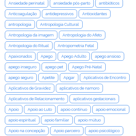
Ansiedade perinatal
ansiedade pós-parto
antibióticos
Anticoagulação
antidepressivos
Antioxidantes
antropologia
Antropologia Cultural
Antropologia da imagem
Antropologia do Afeto
Antropologia do Ritual
Antropometria Fetal
Apaixonados
Apego
Apego Adulto
apego ansioso
apego inseguro
apego pet
Apego Pré-Natal
apego seguro
Apetite
Apgar
Aplicativos de Encontro
Aplicativos de Gravidez
aplicativos de namoro
Aplicativos de Relacionamento
aplicativos gestacionais
Apoio
Apoio ao Luto
apoio contínuo
apoio emocional
apoio espiritual
apoio familiar
apoio mútuo
Apoio na concepção
Apoio parceiro
apoio psicológico