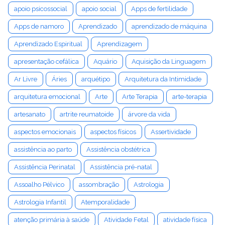
apoio psicossocial
apoio social
Apps de fertilidade
Apps de namoro
Aprendizado
aprendizado de máquina
Aprendizado Espiritual
Aprendizagem
apresentação cefálica
Aquário
Aquisição da Linguagem
Ar Livre
Áries
arquétipo
Arquitetura da Intimidade
arquitetura emocional
Arte
Arte Terapia
arte-terapia
artesanato
artrite reumatoide
árvore da vida
aspectos emocionais
aspectos físicos
Assertividade
assistência ao parto
Assistência obstétrica
Assistência Perinatal
Assistência pré-natal
Assoalho Pélvico
assombração
Astrologia
Astrologia Infantil
Atemporalidade
atenção primária à saúde
Atividade Fetal
atividade física