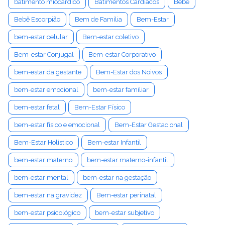
batimento miocárdico
Batimentos Cardíacos
Bebê
Bebê Escorpião
Bem de Família
Bem-Estar
bem-estar celular
Bem-estar coletivo
Bem-estar Conjugal
Bem-estar Corporativo
bem-estar da gestante
Bem-Estar dos Noivos
bem-estar emocional
bem-estar familiar
bem-estar fetal
Bem-Estar Físico
bem-estar físico e emocional
Bem-Estar Gestacional
Bem-Estar Holístico
Bem-estar Infantil
bem-estar materno
bem-estar materno-infantil
bem-estar mental
bem-estar na gestação
bem-estar na gravidez
Bem-estar perinatal
bem-estar psicológico
bem-estar subjetivo