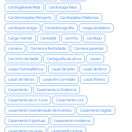
cardiogênese fetal
cardiologia fetal
Cardiomiopatia Periparto
Cardiopatias Maternas
cardiopsicologia
Cardiotocografia
carga alostática
Carga mental
Caridade
carinho
cariótipo
carreira
Carreira e fertilidade
Carreira parental
Carrinho de bebê
Cartografia da alma
casais
casais homoafetivos
casal de elite
casal de ferro
casal de heróis
casal em combate
casal fitness
Casamento
Casamento à Distância
Casamento ao Ar Livre
Casamento civil
casamento Coordenação de Eventos
Casamento digital
Casamento Espiritual
casamento moderno
casamento na praia
casamento online