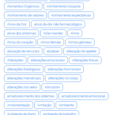
Alimentos Orgânicos
Alinhamento Corporal
Alinhamento de valores
Alinhamento expectativas
Alívio da Dor
alívio da dor não farmacológico
alívio dos sintomas
Allan Kardec
Alma
Alma do coração
Alma Gêmea
Almas gêmeas
alocação de recursos
alostase
alteração do apetite
Alterações
alterações emocionais
Alterações físicas
alterações fisiológicas
alterações hormonais
alterações menstruais
alterações no corpo
alterações nos seios
Altruísmo
amadurecimento dos sistemas
amadurecimento emocional
Amamentação
Ambição
Ambiente
Ambiente de Parto
ambiente de trabalho