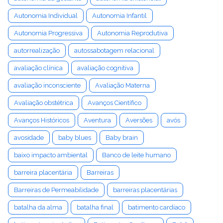
Autonomia Individual
Autonomia Infantil
Autonomia Progressiva
Autonomia Reprodutiva
autorrealização
autossabotagem relacional
avaliação clínica
avaliação cognitiva
avaliação inconsciente
Avaliação Materna
Avaliação obstétrica
Avanços Científico
Avanços Históricos
Aventura
Aversões
avós
avosidade
baby blues
Baby brain
baixo impacto ambiental
Banco de leite humano
barreira placentária
Barreiras
Barreiras de Permeabilidade
barreiras placentárias
batalha da alma
batalha final
batimento cardíaco