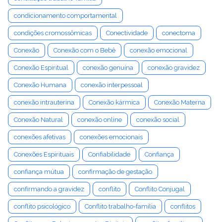
condicionamento comportamental
condições cromossômicas
Conectividade
conectoma
Conexão
Conexão com o Bebê
conexão emocional
Conexão Espiritual
conexão genuína
conexão gravidez
Conexão Humana
conexão interpessoal
conexão intrauterina
Conexão kármica
Conexão Materna
Conexão Natural
conexão online
conexão social
conexões afetivas
conexões emocionais
Conexões Espirituais
Confiabilidade
Confiança
confiança mútua
confirmação de gestação
confirmando a gravidez
conflito
Conflito Conjugal
conflito psicológico
Conflito trabalho-família
conflitos