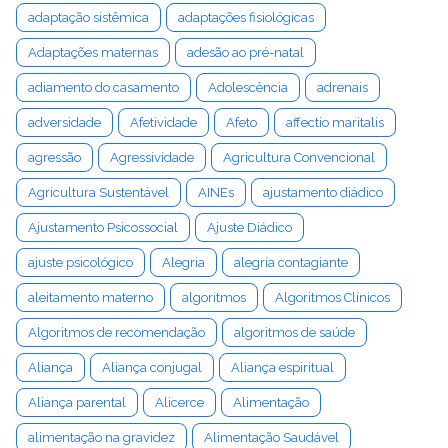
adaptação sistêmica
adaptações fisiológicas
Adaptações maternas
adesão ao pré-natal
adiamento do casamento
Adolescência
adrenais
adversidade
Afetividade
Afeto
affectio maritalis
agressão
Agressividade
Agricultura Convencional
Agricultura Sustentável
AINEs
ajustamento diádico
Ajustamento Psicossocial
Ajuste Diádico
ajuste psicológico
Alegria
alegria contagiante
aleitamento materno
algoritmos
Algoritmos Clínicos
Algoritmos de recomendação
algoritmos de saúde
Aliança
Aliança conjugal
Aliança espiritual
Aliança parental
Alicerce
Alimentação
alimentação na gravidez
Alimentação Saudável