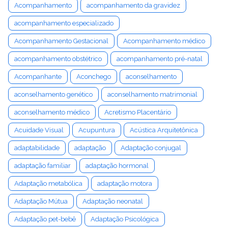
Acompanhamento
acompanhamento da gravidez
acompanhamento especializado
Acompanhamento Gestacional
Acompanhamento médico
acompanhamento obstétrico
acompanhamento pré-natal
Acompanhante
Aconchego
aconselhamento
aconselhamento genético
aconselhamento matrimonial
aconselhamento médico
Acretismo Placentário
Acuidade Visual
Acupuntura
Acústica Arquitetônica
adaptabilidade
adaptação
Adaptação conjugal
adaptação familiar
adaptação hormonal
Adaptação metabólica
adaptação motora
Adaptação Mútua
Adaptação neonatal
Adaptação pet-bebê
Adaptação Psicológica