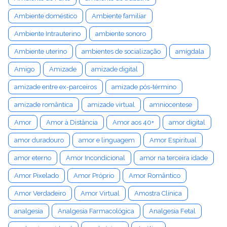
Ambiente doméstico
Ambiente familiar
Ambiente Intrauterino
ambiente sonoro
Ambiente uterino
ambientes de socialização
amígdala
Amigo
Amizade
amizade digital
amizade entre ex-parceiros
amizade pós-término
amizade romântica
amizade virtual
amniocentese
Amor
Amor à Distância
Amor aos 40+
amor digital
amor duradouro
amor e linguagem
Amor Espiritual
amor eterno
Amor Incondicional
amor na terceira idade
Amor Pixelado
Amor Próprio
Amor Romântico
Amor Verdadeiro
Amor Virtual
Amostra Clínica
analgesia
Analgesia Farmacológica
Analgesia Fetal