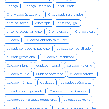
Criança
Criança Escorpião
criatividade
Criatividade Gestacional
Criatividade na gravidez
criminalização
crioterapia
crise conjugal
crise no relacionamento
Cromoterapia
Cronobiologia
Cuidado
Cuidado Centrado na Mulher
cuidado centrado no paciente
cuidado compartilhado
cuidado gestacional
Cuidado humanizado
Cuidado infantil
cuidado integral
cuidado materno
Cuidado mútuo
Cuidado obstétrico
cuidado parental
Cuidado Pré-Natal
Cuidados
cuidados após o teste
cuidados com a gestante
Cuidados com a Gravidez
Cuidados com a saúde gestacional
cuidados de rotina
cuidados durante a gestação
cuidados durante a gravidez