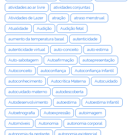
atividades ao ar livre
atividades conjuntas
Atividades de Lazer
atração
atraso menstrual
Atualidade
Audição
Audição fetal
aumento da temperatura basal
autenticidade
autenticidade virtual
auto-conceito
auto-estima
Auto-sabotagem
Autoafirmação
autoapresentação
Autoconceito
autoconfiança
Autoconfiança Infantil
autoconhecimento
Autocrítica Materna
Autocuidado
autocuidado materno
autodescoberta
Autodesenvolvimento
autoestima
Autoestima Infantil
Autoetnografia
Autoexpressão
autoimagem
Automóveis
Autonomia
autonomia corporal
autonomia da gestante
autonomia existencial