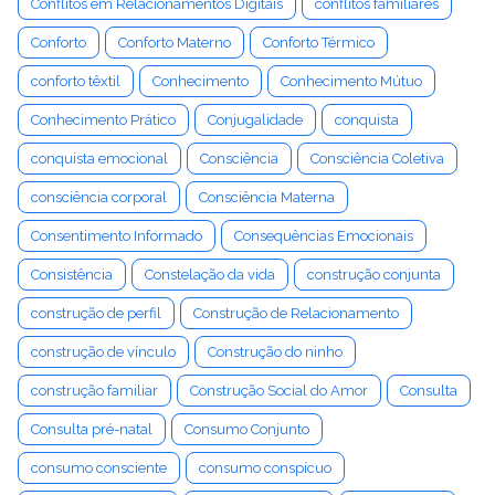
Conflitos em Relacionamentos Digitais
conflitos familiares
Conforto
Conforto Materno
Conforto Térmico
conforto têxtil
Conhecimento
Conhecimento Mútuo
Conhecimento Prático
Conjugalidade
conquista
conquista emocional
Consciência
Consciência Coletiva
consciência corporal
Consciência Materna
Consentimento Informado
Consequências Emocionais
Consistência
Constelação da vida
construção conjunta
construção de perfil
Construção de Relacionamento
construção de vínculo
Construção do ninho
construção familiar
Construção Social do Amor
Consulta
Consulta pré-natal
Consumo Conjunto
consumo consciente
consumo conspícuo