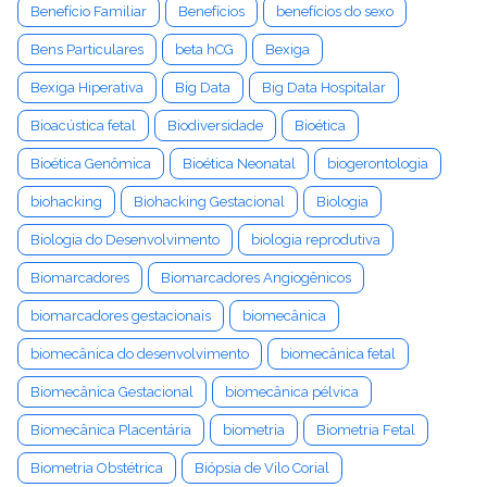
Benefício Familiar
Benefícios
benefícios do sexo
Bens Particulares
beta hCG
Bexiga
Bexiga Hiperativa
Big Data
Big Data Hospitalar
Bioacústica fetal
Biodiversidade
Bioética
Bioética Genômica
Bioética Neonatal
biogerontologia
biohacking
Biohacking Gestacional
Biologia
Biologia do Desenvolvimento
biologia reprodutiva
Biomarcadores
Biomarcadores Angiogênicos
biomarcadores gestacionais
biomecânica
biomecânica do desenvolvimento
biomecânica fetal
Biomecânica Gestacional
biomecânica pélvica
Biomecânica Placentária
biometria
Biometria Fetal
Biometria Obstétrica
Biópsia de Vilo Corial