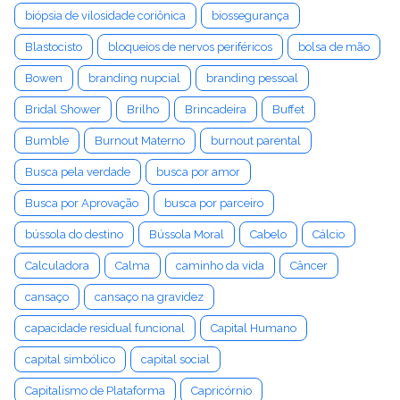
biópsia de vilosidade coriônica
biossegurança
Blastocisto
bloqueios de nervos periféricos
bolsa de mão
Bowen
branding nupcial
branding pessoal
Bridal Shower
Brilho
Brincadeira
Buffet
Bumble
Burnout Materno
burnout parental
Busca pela verdade
busca por amor
Busca por Aprovação
busca por parceiro
bússola do destino
Bússola Moral
Cabelo
Cálcio
Calculadora
Calma
caminho da vida
Câncer
cansaço
cansaço na gravidez
capacidade residual funcional
Capital Humano
capital simbólico
capital social
Capitalismo de Plataforma
Capricórnio