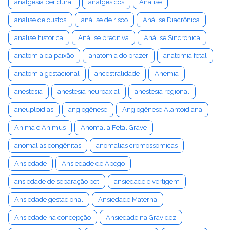
analgesia peridural
analgésicos
Análise
análise de custos
análise de risco
Análise Diacrônica
análise histórica
Análise preditiva
Análise Sincrônica
anatomia da paixão
anatomia do prazer
anatomia fetal
anatomia gestacional
ancestralidade
Anemia
anestesia
anestesia neuroaxial
anestesia regional
aneuploidias
angiogênese
Angiogênese Alantoidiana
Anima e Animus
Anomalia Fetal Grave
anomalias congênitas
anomalias cromossômicas
Ansiedade
Ansiedade de Apego
ansiedade de separação pet
ansiedade e vertigem
Ansiedade gestacional
Ansiedade Materna
Ansiedade na concepção
Ansiedade na Gravidez