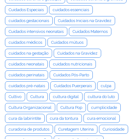
Cuidados Especiais
cuidados essenciais
cuidados gestacionais
Cuidados Iniciais na Gravidez
Cuidados intensivos neonatais
Cuidados Maternos
cuidados médicos
Cuidados mútuos
cuidados na gestação
Cuidados na Gravidez
cuidados neonatais
cuidados nutricionais
cuidados perinatais
Cuidados Pós-Parto
cuidados pré-natais
Cuidados Puerperais
culpa
Cultivo
Cultura
cultura digital
cultura do luto
Cultura Organizacional
Cultura Pop
cumplicidade
cura da labirintite
cura da tontura
cura emocional
curadoria de produtos
Curetagem Uterina
Curiosidade