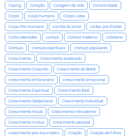
Coping
Coração
Coragem da vida
Corionicidade
Corpo
corpo humano
Corpo Lúteo
Corpo Pós-Humano
corrida do amor
córtex pré-frontal
Corticosteroides
cortisol
Cortisol materno
cotidiano
Crenças
crenças espirituais
crenças populares
Crescimento
Crescimento acelerado
Crescimento Conjunto
Crescimento do Bebê
crescimento embrionário
crescimento emocional
Crescimento Espiritual
Crescimento fetal
Crescimento Gestacional
Crescimento Individual
Crescimento Inicial
Crescimento intrauterino
Crescimento mútuo
crescimento pessoal
crescimento pós-traumático
Criação
Criação de Filhos