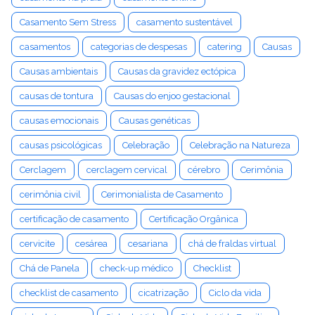
Casamento Sem Stress
casamento sustentável
casamentos
categorias de despesas
catering
Causas
Causas ambientais
Causas da gravidez ectópica
causas de tontura
Causas do enjoo gestacional
causas emocionais
Causas genéticas
causas psicológicas
Celebração
Celebração na Natureza
Cerclagem
cerclagem cervical
cérebro
Cerimônia
cerimônia civil
Cerimonialista de Casamento
certificação de casamento
Certificação Orgânica
cervicite
cesárea
cesariana
chá de fraldas virtual
Chá de Panela
check-up médico
Checklist
checklist de casamento
cicatrização
Ciclo da vida