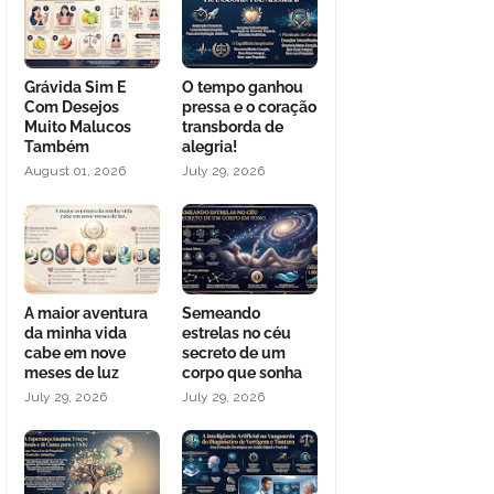
Grávida Sim E
O tempo ganhou
Com Desejos
pressa e o coração
Muito Malucos
transborda de
Também
alegria!
August 01, 2026
July 29, 2026
A maior aventura
Semeando
da minha vida
estrelas no céu
cabe em nove
secreto de um
meses de luz
corpo que sonha
July 29, 2026
July 29, 2026