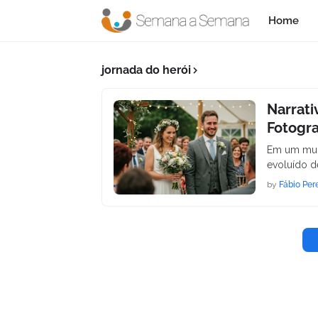
Home
jornada do herói
Narrati
Fotogr
Em um mund
evoluído 
by
Fábio Per