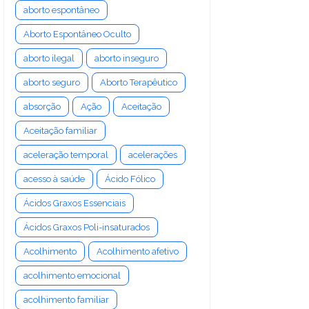
aborto espontâneo
Aborto Espontâneo Oculto
aborto ilegal
aborto inseguro
aborto seguro
Aborto Terapêutico
absorção
Ação
Aceitação
Aceitação familiar
aceleração temporal
acelerações
acesso à saúde
Ácido Fólico
Ácidos Graxos Essenciais
Ácidos Graxos Poli-insaturados
Acolhimento
Acolhimento afetivo
acolhimento emocional
acolhimento familiar