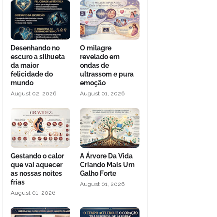
Desenhando no
O milagre
escuro a silhueta
revelado em
da maior
ondas de
felicidade do
ultrassom e pura
mundo
emoção
August 02, 2026
August 01, 2026
Gestando o calor
A Árvore Da Vida
que vai aquecer
Criando Mais Um
as nossas noites
Galho Forte
frias
August 01, 2026
August 01, 2026