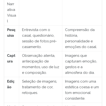
Narr
ativa
Visua
l
Pesq
Entrevista com o
Compreensão da
uisa
casal, questionário,
história,
sessão de fotos pré-
personalidade e
casamento.
emoções do casal.
Capt
Observação atenta,
Imagens que
ura
antecipação de
capturam emoção,
momentos, uso de luz
gestos e a
e composição.
atmosfera do dia.
Ediç
Seleção de imagens,
Imagens com uma
ão
tratamento de cor,
estética coesa e um
retoques.
tom emocional
consistente.