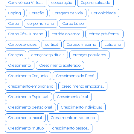
Convivência Virtual
cooperação
Coparentalidade
Coping
Coração
Coragem da vida
Corionicidade
Corpo
corpo humano
Corpo Lúteo
Corpo Pós-Humano
corrida do amor
córtex pré-frontal
Corticosteroides
cortisol
Cortisol materno
cotidiano
Crenças
crenças espirituais
crenças populares
Crescimento
Crescimento acelerado
Crescimento Conjunto
Crescimento do Bebê
crescimento embrionário
crescimento emocional
Crescimento Espiritual
Crescimento fetal
Crescimento Gestacional
Crescimento Individual
Crescimento Inicial
Crescimento intrauterino
Crescimento mútuo
crescimento pessoal