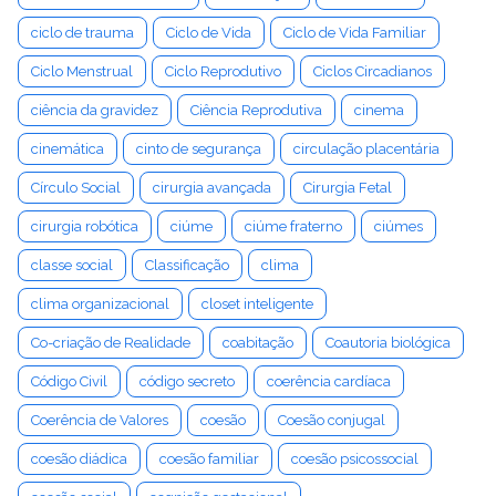
ciclo de trauma
Ciclo de Vida
Ciclo de Vida Familiar
Ciclo Menstrual
Ciclo Reprodutivo
Ciclos Circadianos
ciência da gravidez
Ciência Reprodutiva
cinema
cinemática
cinto de segurança
circulação placentária
Círculo Social
cirurgia avançada
Cirurgia Fetal
cirurgia robótica
ciúme
ciúme fraterno
ciúmes
classe social
Classificação
clima
clima organizacional
closet inteligente
Co-criação de Realidade
coabitação
Coautoria biológica
Código Civil
código secreto
coerência cardíaca
Coerência de Valores
coesão
Coesão conjugal
coesão diádica
coesão familiar
coesão psicossocial