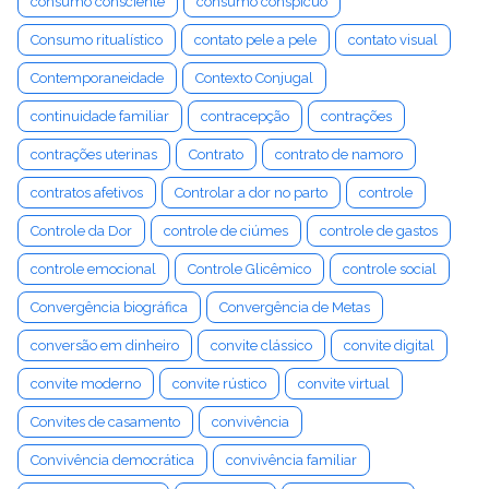
consumo consciente
consumo conspícuo
Consumo ritualístico
contato pele a pele
contato visual
Contemporaneidade
Contexto Conjugal
continuidade familiar
contracepção
contrações
contrações uterinas
Contrato
contrato de namoro
contratos afetivos
Controlar a dor no parto
controle
Controle da Dor
controle de ciúmes
controle de gastos
controle emocional
Controle Glicêmico
controle social
Convergência biográfica
Convergência de Metas
conversão em dinheiro
convite clássico
convite digital
convite moderno
convite rústico
convite virtual
Convites de casamento
convivência
Convivência democrática
convivência familiar