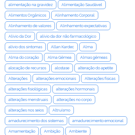
alimentação na gravidez
Alimentação Saudável
Alimentos Orgânicos
Alinhamento Corporal
Alinhamento de valores
Alinhamento expectativas
Alívio da Dor
alívio da dor não farmacológico
alívio dos sintomas
Allan Kardec
Alma
Alma do coração
Alma Gêmea
Almas gêmeas
alocação de recursos
alostase
alteração do apetite
Alterações
alterações emocionais
Alterações físicas
alterações fisiológicas
alterações hormonais
alterações menstruais
alterações no corpo
alterações nos seios
Altruísmo
amadurecimento dos sistemas
amadurecimento emocional
Amamentação
Ambição
Ambiente