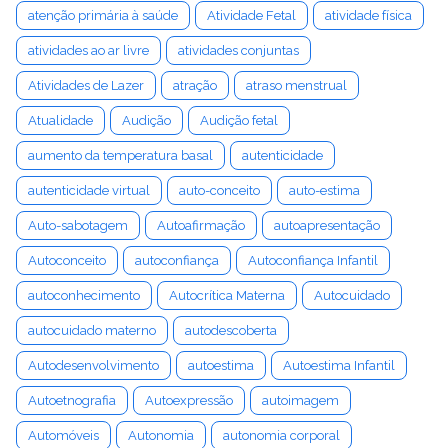
atenção primária à saúde
Atividade Fetal
atividade física
atividades ao ar livre
atividades conjuntas
Atividades de Lazer
atração
atraso menstrual
Atualidade
Audição
Audição fetal
aumento da temperatura basal
autenticidade
autenticidade virtual
auto-conceito
auto-estima
Auto-sabotagem
Autoafirmação
autoapresentação
Autoconceito
autoconfiança
Autoconfiança Infantil
autoconhecimento
Autocrítica Materna
Autocuidado
autocuidado materno
autodescoberta
Autodesenvolvimento
autoestima
Autoestima Infantil
Autoetnografia
Autoexpressão
autoimagem
Automóveis
Autonomia
autonomia corporal