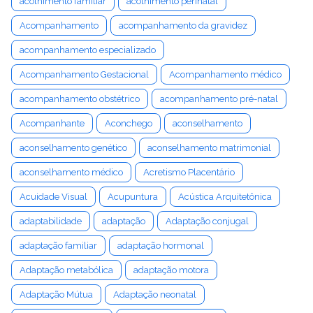
acolhimento familiar
acolhimento perinatal
Acompanhamento
acompanhamento da gravidez
acompanhamento especializado
Acompanhamento Gestacional
Acompanhamento médico
acompanhamento obstétrico
acompanhamento pré-natal
Acompanhante
Aconchego
aconselhamento
aconselhamento genético
aconselhamento matrimonial
aconselhamento médico
Acretismo Placentário
Acuidade Visual
Acupuntura
Acústica Arquitetônica
adaptabilidade
adaptação
Adaptação conjugal
adaptação familiar
adaptação hormonal
Adaptação metabólica
adaptação motora
Adaptação Mútua
Adaptação neonatal