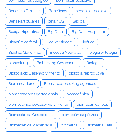
bem-estar psicológico
bem-estar subjetivo
Benefício Familiar
Benefícios
benefícios do sexo
Bens Particulares
beta hCG
Bexiga
Bexiga Hiperativa
Big Data
Big Data Hospitalar
Bioacústica fetal
Biodiversidade
Bioética
Bioética Genômica
Bioética Neonatal
biogerontologia
biohacking
Biohacking Gestacional
Biologia
Biologia do Desenvolvimento
biologia reprodutiva
Biomarcadores
Biomarcadores Angiogênicos
biomarcadores gestacionais
biomecânica
biomecânica do desenvolvimento
biomecânica fetal
Biomecânica Gestacional
biomecânica pélvica
Biomecânica Placentária
biometria
Biometria Fetal