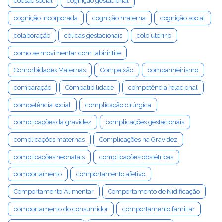
coesão social
cognição gestacional
cognição incorporada
cognição materna
cognição social
colaboração
cólicas gestacionais
colo uterino
como se movimentar com labirintite
Comorbidades Maternas
Compaixão
companheirismo
comparação
Compatibilidade
competência relacional
competência social
complicação cirúrgica
complicações da gravidez
complicações gestacionais
complicações maternas
Complicações na Gravidez
complicações neonatais
complicações obstétricas
comportamento
comportamento afetivo
Comportamento Alimentar
Comportamento de Nidificação
comportamento do consumidor
comportamento familiar