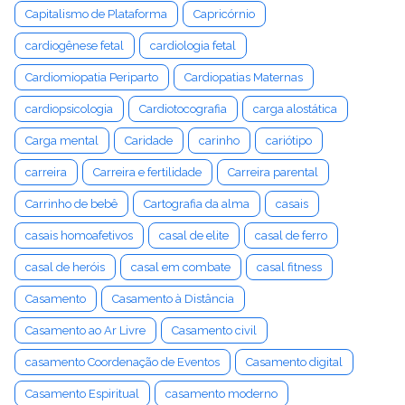
Capitalismo de Plataforma
Capricórnio
cardiogênese fetal
cardiologia fetal
Cardiomiopatia Periparto
Cardiopatias Maternas
cardiopsicologia
Cardiotocografia
carga alostática
Carga mental
Caridade
carinho
cariótipo
carreira
Carreira e fertilidade
Carreira parental
Carrinho de bebê
Cartografia da alma
casais
casais homoafetivos
casal de elite
casal de ferro
casal de heróis
casal em combate
casal fitness
Casamento
Casamento à Distância
Casamento ao Ar Livre
Casamento civil
casamento Coordenação de Eventos
Casamento digital
Casamento Espiritual
casamento moderno