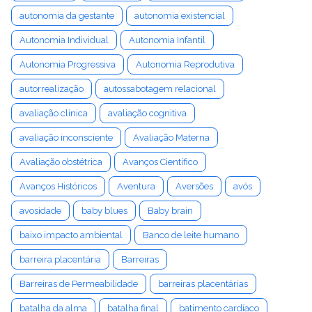
autonomia da gestante
autonomia existencial
Autonomia Individual
Autonomia Infantil
Autonomia Progressiva
Autonomia Reprodutiva
autorrealização
autossabotagem relacional
avaliação clínica
avaliação cognitiva
avaliação inconsciente
Avaliação Materna
Avaliação obstétrica
Avanços Científico
Avanços Históricos
Aventura
Aversões
avós
avosidade
baby blues
Baby brain
baixo impacto ambiental
Banco de leite humano
barreira placentária
Barreiras
Barreiras de Permeabilidade
barreiras placentárias
batalha da alma
batalha final
batimento cardíaco