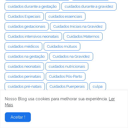
cuidados durante a gestação
cuidados durante a gravidez
Cuidados Especiais
cuidados essenciais
cuidados gestacionais
Cuidados Iniciais na Gravidez
Cuidados intensivos neonatais
Cuidados Maternos
cuidados médicos
Cuidados mútuos
cuidados na gestação
Cuidados na Gravidez
cuidados neonatais
cuidados nutricionais
cuidados perinatais
Cuidados Pós-Parto
cuidados pré-natais
Cuidados Puerperais
culpa
Cultivo
Cultura
cultura digital
cultura do luto
Nosso Blog usa cookies para melhorar sua experiência.
Ler
Mais
Cultura Organizacional
Cultura Pop
cumplicidade
cura da labirintite
cura da tontura
cura emocional
Aceitar !
curadoria de produtos
Curetagem Uterina
Curiosidade