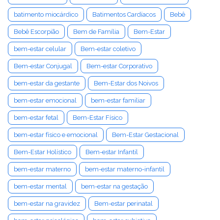
batimento miocárdico
Batimentos Cardíacos
Bebê
Bebê Escorpião
Bem de Família
Bem-Estar
bem-estar celular
Bem-estar coletivo
Bem-estar Conjugal
Bem-estar Corporativo
bem-estar da gestante
Bem-Estar dos Noivos
bem-estar emocional
bem-estar familiar
bem-estar fetal
Bem-Estar Físico
bem-estar físico e emocional
Bem-Estar Gestacional
Bem-Estar Holístico
Bem-estar Infantil
bem-estar materno
bem-estar materno-infantil
bem-estar mental
bem-estar na gestação
bem-estar na gravidez
Bem-estar perinatal