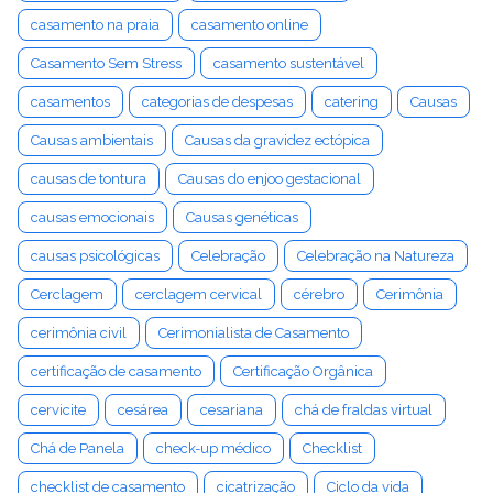
casamento na praia
casamento online
Casamento Sem Stress
casamento sustentável
casamentos
categorias de despesas
catering
Causas
Causas ambientais
Causas da gravidez ectópica
causas de tontura
Causas do enjoo gestacional
causas emocionais
Causas genéticas
causas psicológicas
Celebração
Celebração na Natureza
Cerclagem
cerclagem cervical
cérebro
Cerimônia
cerimônia civil
Cerimonialista de Casamento
certificação de casamento
Certificação Orgânica
cervicite
cesárea
cesariana
chá de fraldas virtual
Chá de Panela
check-up médico
Checklist
checklist de casamento
cicatrização
Ciclo da vida