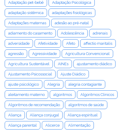
Adaptação pet-bebê
Adaptação Psicológica
adaptação sistêmica
adaptações fisiológicas
Adaptações maternas
adesão ao pré-natal
adiamento do casamento
Adolescência
adrenais
adversidade
Afetividade
Afeto
affectio maritalis
agressão
Agressividade
Agricultura Convencional
Agricultura Sustentável
AINEs
ajustamento diádico
Ajustamento Psicossocial
Ajuste Diádico
ajuste psicológico
Alegria
alegria contagiante
aleitamento materno
algoritmos
Algoritmos Clínicos
Algoritmos de recomendação
algoritmos de saúde
Aliança
Aliança conjugal
Aliança espiritual
Aliança parental
Alicerce
Alimentação