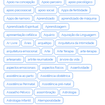
Apoio na concepção
Apoio parceiro
apoio psicológico
apoio psicossocial
apoio social
Apps de fertilidade
Apps de namoro
Aprendizado
aprendizado de máquina
Aprendizado Espiritual
Aprendizagem
apresentação cefálica
Aquário
Aquisição da Linguagem
Ar Livre
Áries
arquétipo
Arquitetura da Intimidade
arquitetura emocional
Arte
Arte Terapia
arte-terapia
artesanato
artrite reumatoide
árvore da vida
aspectos emocionais
aspectos físicos
Assertividade
assistência ao parto
Assistência obstétrica
Assistência Perinatal
Assistência pré-natal
Assoalho Pélvico
assombração
Astrologia
Astrologia Infantil
Atemporalidade