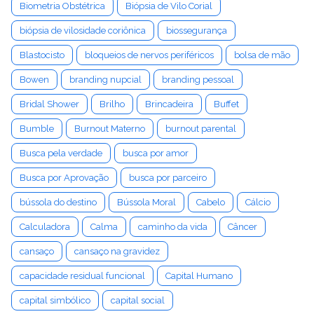
Biometria Obstétrica
Biópsia de Vilo Corial
biópsia de vilosidade coriônica
biossegurança
Blastocisto
bloqueios de nervos periféricos
bolsa de mão
Bowen
branding nupcial
branding pessoal
Bridal Shower
Brilho
Brincadeira
Buffet
Bumble
Burnout Materno
burnout parental
Busca pela verdade
busca por amor
Busca por Aprovação
busca por parceiro
bússola do destino
Bússola Moral
Cabelo
Cálcio
Calculadora
Calma
caminho da vida
Câncer
cansaço
cansaço na gravidez
capacidade residual funcional
Capital Humano
capital simbólico
capital social