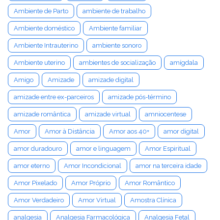
Ambiente de Parto
ambiente de trabalho
Ambiente doméstico
Ambiente familiar
Ambiente Intrauterino
ambiente sonoro
Ambiente uterino
ambientes de socialização
amígdala
Amigo
Amizade
amizade digital
amizade entre ex-parceiros
amizade pós-término
amizade romântica
amizade virtual
amniocentese
Amor
Amor à Distância
Amor aos 40+
amor digital
amor duradouro
amor e linguagem
Amor Espiritual
amor eterno
Amor Incondicional
amor na terceira idade
Amor Pixelado
Amor Próprio
Amor Romântico
Amor Verdadeiro
Amor Virtual
Amostra Clínica
analgesia
Analgesia Farmacológica
Analgesia Fetal