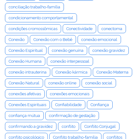
conciliação trabalho-família
condicionamento comportamental
condições cromossômicas
Conectividade
conectoma
Conexão
Conexão com o Bebê
conexão emocional
Conexão Espiritual
conexão genuína
conexão gravidez
Conexão Humana
conexão interpessoal
conexão intrauterina
Conexão kármica
Conexão Materna
Conexão Natural
conexão online
conexão social
conexões afetivas
conexões emocionais
Conexões Espirituais
Confiabilidade
Confiança
confiança mútua
confirmação de gestação
confirmando a gravidez
conflito
Conflito Conjugal
conflito psicológico
Conflito trabalho-família
conflitos