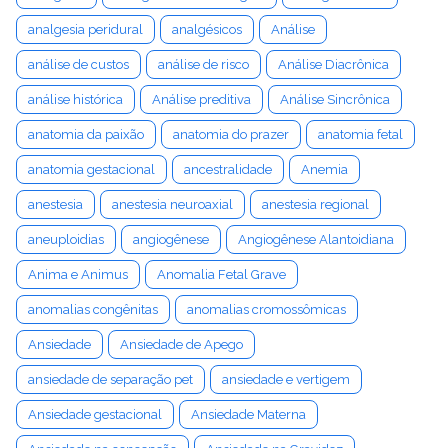
analgesia peridural
analgésicos
Análise
análise de custos
análise de risco
Análise Diacrônica
análise histórica
Análise preditiva
Análise Sincrônica
anatomia da paixão
anatomia do prazer
anatomia fetal
anatomia gestacional
ancestralidade
Anemia
anestesia
anestesia neuroaxial
anestesia regional
aneuploidias
angiogênese
Angiogênese Alantoidiana
Anima e Animus
Anomalia Fetal Grave
anomalias congênitas
anomalias cromossômicas
Ansiedade
Ansiedade de Apego
ansiedade de separação pet
ansiedade e vertigem
Ansiedade gestacional
Ansiedade Materna