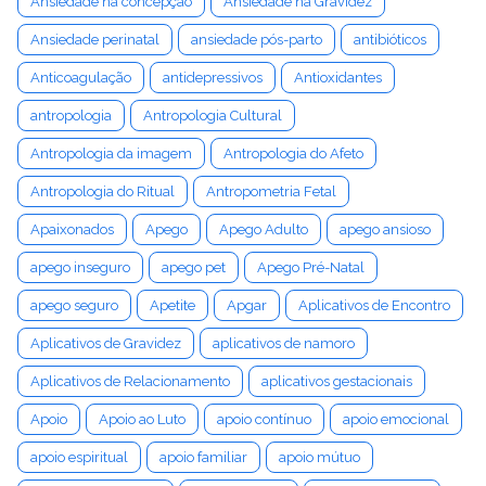
Ansiedade na concepção
Ansiedade na Gravidez
Ansiedade perinatal
ansiedade pós-parto
antibióticos
Anticoagulação
antidepressivos
Antioxidantes
antropologia
Antropologia Cultural
Antropologia da imagem
Antropologia do Afeto
Antropologia do Ritual
Antropometria Fetal
Apaixonados
Apego
Apego Adulto
apego ansioso
apego inseguro
apego pet
Apego Pré-Natal
apego seguro
Apetite
Apgar
Aplicativos de Encontro
Aplicativos de Gravidez
aplicativos de namoro
Aplicativos de Relacionamento
aplicativos gestacionais
Apoio
Apoio ao Luto
apoio contínuo
apoio emocional
apoio espiritual
apoio familiar
apoio mútuo