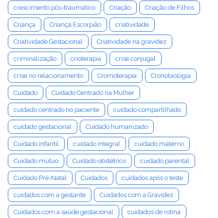
crescimento pós-traumático
Criação
Criação de Filhos
Criança
Criança Escorpião
criatividade
Criatividade Gestacional
Criatividade na gravidez
criminalização
crioterapia
crise conjugal
crise no relacionamento
Cromoterapia
Cronobiologia
Cuidado
Cuidado Centrado na Mulher
cuidado centrado no paciente
cuidado compartilhado
cuidado gestacional
Cuidado humanizado
Cuidado infantil
cuidado integral
cuidado materno
Cuidado mútuo
Cuidado obstétrico
cuidado parental
Cuidado Pré-Natal
Cuidados
cuidados após o teste
cuidados com a gestante
Cuidados com a Gravidez
Cuidados com a saúde gestacional
cuidados de rotina