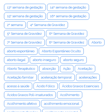
13ª semana de gestação
14ª semana de gestação
15ª semana de gestação
16ª semana de gestação
2ª semana
4ª Semana de Gravidez
5ª Semana de Gravidez
6ª Semana de Gravidez
7ª Semana de Gravidez
8ª Semana de Gravidez
Aborto
aborto espontâneo
Aborto Espontâneo Oculto
aborto ilegal
aborto inseguro
aborto seguro
Aborto Terapêutico
absorção
Ação
Aceitação
Aceitação familiar
aceleração temporal
acelerações
acesso à saúde
Ácido Fólico
Ácidos Graxos Essenciais
Ácidos Graxos Poli-insaturados
Acolhimento
Acolhimento afetivo
acolhimento emocional