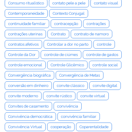
Consumo ritualístico
contato pele a pele
contato visual
Contemporaneidade
Contexto Conjugal
continuidade familiar
contracepção
contrações
contrações uterinas
Contrato
contrato de namoro
contratos afetivos
Controlar a dor no parto
controle
Controle da Dor
controle de ciúmes
controle de gastos
controle emocional
Controle Glicêmico
controle social
Convergência biográfica
Convergência de Metas
conversão em dinheiro
convite clássico
convite digital
convite moderno
convite rústico
convite virtual
Convites de casamento
convivência
Convivência democrática
convivência familiar
Convivência Virtual
cooperação
Coparentalidade