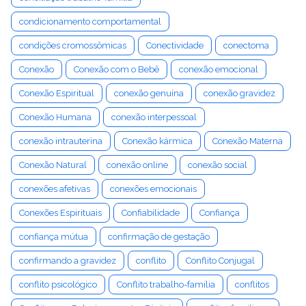
condicionamento comportamental
condições cromossômicas
Conectividade
conectoma
Conexão
Conexão com o Bebê
conexão emocional
Conexão Espiritual
conexão genuína
conexão gravidez
Conexão Humana
conexão interpessoal
conexão intrauterina
Conexão kármica
Conexão Materna
Conexão Natural
conexão online
conexão social
conexões afetivas
conexões emocionais
Conexões Espirituais
Confiabilidade
Confiança
confiança mútua
confirmação de gestação
confirmando a gravidez
conflito
Conflito Conjugal
conflito psicológico
Conflito trabalho-família
conflitos