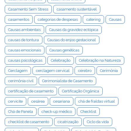
Casamento Sem Stress
casamento sustentável
casamentos
categorias de despesas
catering
Causas
Causas ambientais
Causas da gravidez ectópica
causas de tontura
Causas do enjoo gestacional
causas emocionais
Causas genéticas
causas psicológicas
Celebração
Celebração na Natureza
Cerclagem
cerclagem cervical
cérebro
Cerimônia
cerimônia civil
Cerimonialista de Casamento
certificação de casamento
Certificação Orgânica
cervicite
cesárea
cesariana
chá de fraldas virtual
Chá de Panela
check-up médico
Checklist
checklist de casamento
cicatrização
Ciclo da vida