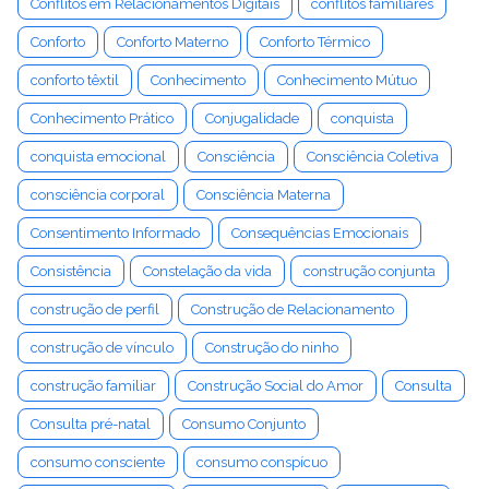
Conflitos em Relacionamentos Digitais
conflitos familiares
Conforto
Conforto Materno
Conforto Térmico
conforto têxtil
Conhecimento
Conhecimento Mútuo
Conhecimento Prático
Conjugalidade
conquista
conquista emocional
Consciência
Consciência Coletiva
consciência corporal
Consciência Materna
Consentimento Informado
Consequências Emocionais
Consistência
Constelação da vida
construção conjunta
construção de perfil
Construção de Relacionamento
construção de vínculo
Construção do ninho
construção familiar
Construção Social do Amor
Consulta
Consulta pré-natal
Consumo Conjunto
consumo consciente
consumo conspícuo