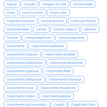
Coping
Coração
Coragem da vida
Corionicidade
Corpo
corpo humano
Corpo Lúteo
Corpo Pós-Humano
corrida do amor
córtex pré-frontal
Corticosteroides
cortisol
Cortisol materno
cotidiano
Crenças
crenças espirituais
crenças populares
Crescimento
Crescimento acelerado
Crescimento Conjunto
Crescimento do Bebê
crescimento embrionário
crescimento emocional
Crescimento Espiritual
Crescimento fetal
Crescimento Gestacional
Crescimento Individual
Crescimento Inicial
Crescimento intrauterino
Crescimento mútuo
crescimento pessoal
crescimento pós-traumático
Criação
Criação de Filhos