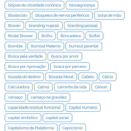
biópsia de vilosidade coriônica
biossegurança
Blastocisto
bloqueios de nervos periféricos
bolsa de mão
Bowen
branding nupcial
branding pessoal
Bridal Shower
Brilho
Brincadeira
Buffet
Bumble
Burnout Materno
burnout parental
Busca pela verdade
busca por amor
Busca por Aprovação
busca por parceiro
bússola do destino
Bússola Moral
Cabelo
Cálcio
Calculadora
Calma
caminho da vida
Câncer
cansaço
cansaço na gravidez
capacidade residual funcional
Capital Humano
capital simbólico
capital social
Capitalismo de Plataforma
Capricórnio