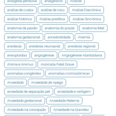
analgesia peridural
analgésicos
Análise
análise de custos
análise de risco
Análise Diacrônica
análise histórica
Análise preditiva
Análise Sincrônica
anatomia da paixão
anatomia do prazer
anatomia fetal
anatomia gestacional
ancestralidade
Anemia
anestesia
anestesia neuroaxial
anestesia regional
aneuploidias
angiogênese
Angiogênese Alantoidiana
Anima e Animus
Anomalia Fetal Grave
anomalias congênitas
anomalias cromossômicas
Ansiedade
Ansiedade de Apego
ansiedade de separação pet
ansiedade e vertigem
Ansiedade gestacional
Ansiedade Materna
Ansiedade na concepção
Ansiedade na Gravidez