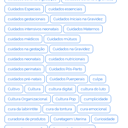
Cuidados Especiais
cuidados essenciais
cuidados gestacionais
Cuidados Iniciais na Gravidez
Cuidados intensivos neonatais
Cuidados Maternos
cuidados médicos
Cuidados mútuos
cuidados na gestação
Cuidados na Gravidez
cuidados neonatais
cuidados nutricionais
cuidados perinatais
Cuidados Pós-Parto
cuidados pré-natais
Cuidados Puerperais
culpa
Cultivo
Cultura
cultura digital
cultura do luto
Cultura Organizacional
Cultura Pop
cumplicidade
cura da labirintite
cura da tontura
cura emocional
curadoria de produtos
Curetagem Uterina
Curiosidade