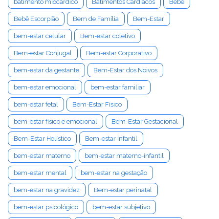
batimento miocárdico
Batimentos Cardíacos
Bebê
Bebê Escorpião
Bem de Família
Bem-Estar
bem-estar celular
Bem-estar coletivo
Bem-estar Conjugal
Bem-estar Corporativo
bem-estar da gestante
Bem-Estar dos Noivos
bem-estar emocional
bem-estar familiar
bem-estar fetal
Bem-Estar Físico
bem-estar físico e emocional
Bem-Estar Gestacional
Bem-Estar Holístico
Bem-estar Infantil
bem-estar materno
bem-estar materno-infantil
bem-estar mental
bem-estar na gestação
bem-estar na gravidez
Bem-estar perinatal
bem-estar psicológico
bem-estar subjetivo