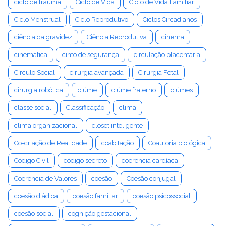
ciclo de trauma
Ciclo de Vida
Ciclo de Vida Familiar
Ciclo Menstrual
Ciclo Reprodutivo
Ciclos Circadianos
ciência da gravidez
Ciência Reprodutiva
cinema
cinemática
cinto de segurança
circulação placentária
Círculo Social
cirurgia avançada
Cirurgia Fetal
cirurgia robótica
ciúme
ciúme fraterno
ciúmes
classe social
Classificação
clima
clima organizacional
closet inteligente
Co-criação de Realidade
coabitação
Coautoria biológica
Código Civil
código secreto
coerência cardíaca
Coerência de Valores
coesão
Coesão conjugal
coesão diádica
coesão familiar
coesão psicossocial
coesão social
cognição gestacional