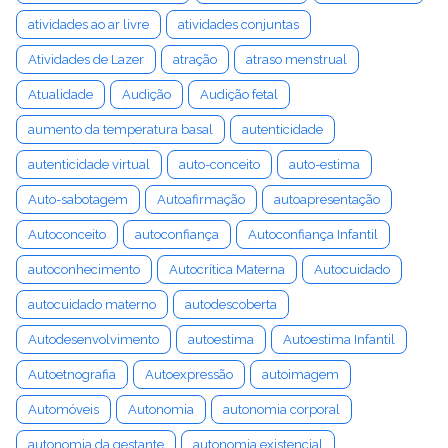
atividades ao ar livre
atividades conjuntas
Atividades de Lazer
atração
atraso menstrual
Atualidade
Audição
Audição fetal
aumento da temperatura basal
autenticidade
autenticidade virtual
auto-conceito
auto-estima
Auto-sabotagem
Autoafirmação
autoapresentação
Autoconceito
autoconfiança
Autoconfiança Infantil
autoconhecimento
Autocrítica Materna
Autocuidado
autocuidado materno
autodescoberta
Autodesenvolvimento
autoestima
Autoestima Infantil
Autoetnografia
Autoexpressão
autoimagem
Automóveis
Autonomia
autonomia corporal
autonomia da gestante
autonomia existencial