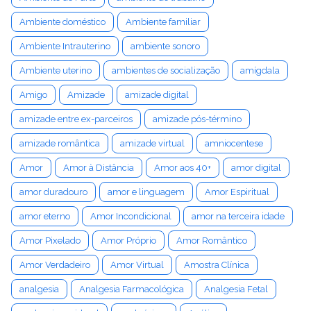
Ambiente doméstico
Ambiente familiar
Ambiente Intrauterino
ambiente sonoro
Ambiente uterino
ambientes de socialização
amígdala
Amigo
Amizade
amizade digital
amizade entre ex-parceiros
amizade pós-término
amizade romântica
amizade virtual
amniocentese
Amor
Amor à Distância
Amor aos 40+
amor digital
amor duradouro
amor e linguagem
Amor Espiritual
amor eterno
Amor Incondicional
amor na terceira idade
Amor Pixelado
Amor Próprio
Amor Romântico
Amor Verdadeiro
Amor Virtual
Amostra Clínica
analgesia
Analgesia Farmacológica
Analgesia Fetal