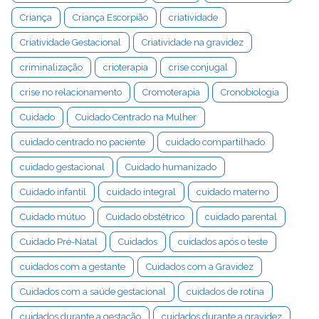
Criança
Criança Escorpião
criatividade
Criatividade Gestacional
Criatividade na gravidez
criminalização
crioterapia
crise conjugal
crise no relacionamento
Cromoterapia
Cronobiologia
Cuidado
Cuidado Centrado na Mulher
cuidado centrado no paciente
cuidado compartilhado
cuidado gestacional
Cuidado humanizado
Cuidado infantil
cuidado integral
cuidado materno
Cuidado mútuo
Cuidado obstétrico
cuidado parental
Cuidado Pré-Natal
Cuidados
cuidados após o teste
cuidados com a gestante
Cuidados com a Gravidez
Cuidados com a saúde gestacional
cuidados de rotina
cuidados durante a gestação
cuidados durante a gravidez