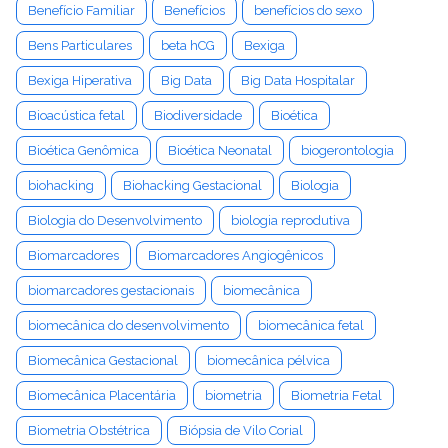
Benefício Familiar
Benefícios
benefícios do sexo
Bens Particulares
beta hCG
Bexiga
Bexiga Hiperativa
Big Data
Big Data Hospitalar
Bioacústica fetal
Biodiversidade
Bioética
Bioética Genômica
Bioética Neonatal
biogerontologia
biohacking
Biohacking Gestacional
Biologia
Biologia do Desenvolvimento
biologia reprodutiva
Biomarcadores
Biomarcadores Angiogênicos
biomarcadores gestacionais
biomecânica
biomecânica do desenvolvimento
biomecânica fetal
Biomecânica Gestacional
biomecânica pélvica
Biomecânica Placentária
biometria
Biometria Fetal
Biometria Obstétrica
Biópsia de Vilo Corial