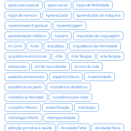
apoio psicossocial
apoio social
Apps de fertilidade
Apps de namoro
Aprendizado
aprendizado de máquina
Aprendizado Espiritual
Aprendizagem
apresentação cefálica
Aquário
Aquisição da Linguagem
Ar Livre
Áries
arquétipo
Arquitetura da Intimidade
arquitetura emocional
Arte
Arte Terapia
arte-terapia
artesanato
artrite reumatoide
árvore da vida
aspectos emocionais
aspectos físicos
Assertividade
assistência ao parto
Assistência obstétrica
Assistência Perinatal
Assistência pré-natal
Assoalho Pélvico
assombração
Astrologia
Astrologia Infantil
Atemporalidade
atenção primária à saúde
Atividade Fetal
atividade física