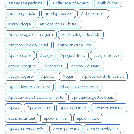
Ansiedade perinatal
ansiedade pós-parto
antibióticos
Anticoagulação
antidepressivos
Antioxidantes
antropologia
Antropologia Cultural
Antropologia da imagem
Antropologia do Afeto
Antropologia do Ritual
Antropometria Fetal
Apaixonados
Apego
Apego Adulto
apego ansioso
apego inseguro
apego pet
Apego Pré-Natal
apego seguro
Apetite
Apgar
Aplicativos de Encontro
Aplicativos de Gravidez
aplicativos de namoro
Aplicativos de Relacionamento
aplicativos gestacionais
Apoio
Apoio ao Luto
apoio contínuo
apoio emocional
apoio espiritual
apoio familiar
apoio mútuo
Apoio na concepção
Apoio parceiro
apoio psicológico