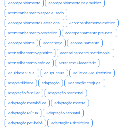
Acompanhamento
acompanhamento da gravidez
acompanhamento especializado
Acompanhamento Gestacional
Acompanhamento médico
acompanhamento obstétrico
acompanhamento pré-natal
Acompanhante
Aconchego
aconselhamento
aconselhamento genético
aconselhamento matrimonial
aconselhamento médico
Acretismo Placentário
Acuidade Visual
Acupuntura
Acústica Arquitetônica
adaptabilidade
adaptação
Adaptação conjugal
adaptação familiar
adaptação hormonal
Adaptação metabólica
adaptação motora
Adaptação Mútua
Adaptação neonatal
Adaptação pet-bebê
Adaptação Psicológica