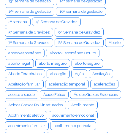
13ª semana de gestação
14ª semana de gestação
15ª semana de gestação
16ª semana de gestação
2ª semana
4ª Semana de Gravidez
5ª Semana de Gravidez
6ª Semana de Gravidez
7ª Semana de Gravidez
8ª Semana de Gravidez
Aborto
aborto espontâneo
Aborto Espontâneo Oculto
aborto ilegal
aborto inseguro
aborto seguro
Aborto Terapêutico
absorção
Ação
Aceitação
Aceitação familiar
aceleração temporal
acelerações
acesso à saúde
Ácido Fólico
Ácidos Graxos Essenciais
Ácidos Graxos Poli-insaturados
Acolhimento
Acolhimento afetivo
acolhimento emocional
acolhimento familiar
acolhimento perinatal