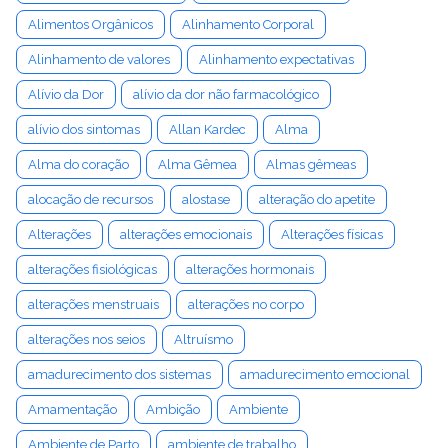
Alimentos Orgânicos
Alinhamento Corporal
Alinhamento de valores
Alinhamento expectativas
Alívio da Dor
alívio da dor não farmacológico
alívio dos sintomas
Allan Kardec
Alma
Alma do coração
Alma Gêmea
Almas gêmeas
alocação de recursos
alostase
alteração do apetite
Alterações
alterações emocionais
Alterações físicas
alterações fisiológicas
alterações hormonais
alterações menstruais
alterações no corpo
alterações nos seios
Altruísmo
amadurecimento dos sistemas
amadurecimento emocional
Amamentação
Ambição
Ambiente
Ambiente de Parto
ambiente de trabalho