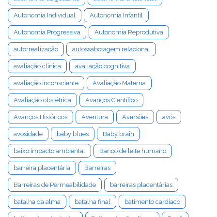
Autonomia Individual
Autonomia Infantil
Autonomia Progressiva
Autonomia Reprodutiva
autorrealização
autossabotagem relacional
avaliação clínica
avaliação cognitiva
avaliação inconsciente
Avaliação Materna
Avaliação obstétrica
Avanços Científico
Avanços Históricos
Aventura
Aversões
avós
avosidade
baby blues
Baby brain
baixo impacto ambiental
Banco de leite humano
barreira placentária
Barreiras
Barreiras de Permeabilidade
barreiras placentárias
batalha da alma
batalha final
batimento cardíaco