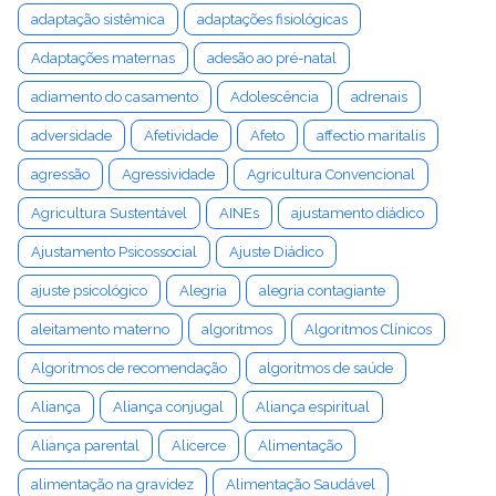
adaptação sistêmica
adaptações fisiológicas
Adaptações maternas
adesão ao pré-natal
adiamento do casamento
Adolescência
adrenais
adversidade
Afetividade
Afeto
affectio maritalis
agressão
Agressividade
Agricultura Convencional
Agricultura Sustentável
AINEs
ajustamento diádico
Ajustamento Psicossocial
Ajuste Diádico
ajuste psicológico
Alegria
alegria contagiante
aleitamento materno
algoritmos
Algoritmos Clínicos
Algoritmos de recomendação
algoritmos de saúde
Aliança
Aliança conjugal
Aliança espiritual
Aliança parental
Alicerce
Alimentação
alimentação na gravidez
Alimentação Saudável