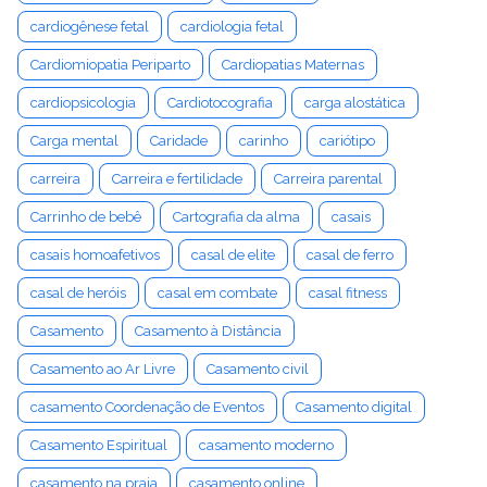
cardiogênese fetal
cardiologia fetal
Cardiomiopatia Periparto
Cardiopatias Maternas
cardiopsicologia
Cardiotocografia
carga alostática
Carga mental
Caridade
carinho
cariótipo
carreira
Carreira e fertilidade
Carreira parental
Carrinho de bebê
Cartografia da alma
casais
casais homoafetivos
casal de elite
casal de ferro
casal de heróis
casal em combate
casal fitness
Casamento
Casamento à Distância
Casamento ao Ar Livre
Casamento civil
casamento Coordenação de Eventos
Casamento digital
Casamento Espiritual
casamento moderno
casamento na praia
casamento online