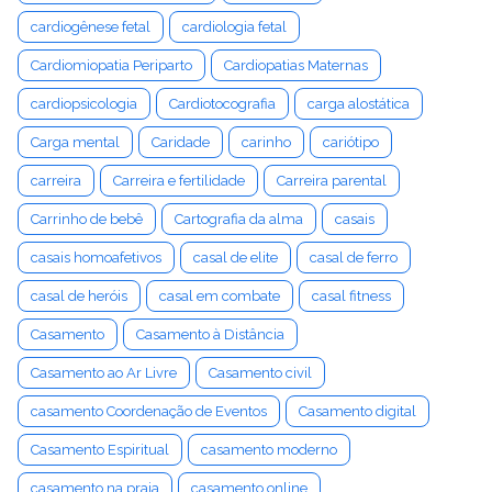
cardiogênese fetal
cardiologia fetal
Cardiomiopatia Periparto
Cardiopatias Maternas
cardiopsicologia
Cardiotocografia
carga alostática
Carga mental
Caridade
carinho
cariótipo
carreira
Carreira e fertilidade
Carreira parental
Carrinho de bebê
Cartografia da alma
casais
casais homoafetivos
casal de elite
casal de ferro
casal de heróis
casal em combate
casal fitness
Casamento
Casamento à Distância
Casamento ao Ar Livre
Casamento civil
casamento Coordenação de Eventos
Casamento digital
Casamento Espiritual
casamento moderno
casamento na praia
casamento online