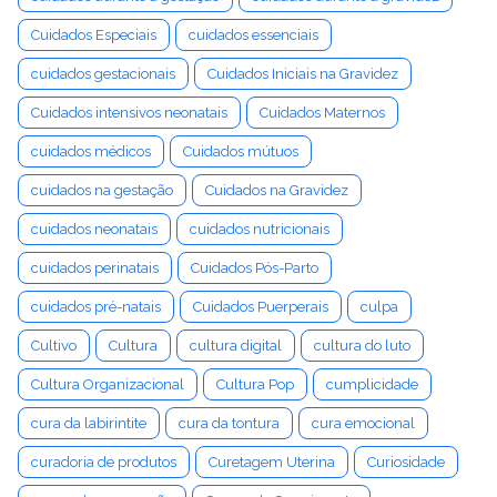
Cuidados Especiais
cuidados essenciais
cuidados gestacionais
Cuidados Iniciais na Gravidez
Cuidados intensivos neonatais
Cuidados Maternos
cuidados médicos
Cuidados mútuos
cuidados na gestação
Cuidados na Gravidez
cuidados neonatais
cuidados nutricionais
cuidados perinatais
Cuidados Pós-Parto
cuidados pré-natais
Cuidados Puerperais
culpa
Cultivo
Cultura
cultura digital
cultura do luto
Cultura Organizacional
Cultura Pop
cumplicidade
cura da labirintite
cura da tontura
cura emocional
curadoria de produtos
Curetagem Uterina
Curiosidade