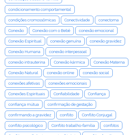
condicionamento comportamental
condições cromossômicas
Conectividade
conectoma
Conexão
Conexão com o Bebê
conexão emocional
Conexão Espiritual
conexão genuína
conexão gravidez
Conexão Humana
conexão interpessoal
conexão intrauterina
Conexão kármica
Conexão Materna
Conexão Natural
conexão online
conexão social
conexões afetivas
conexões emocionais
Conexões Espirituais
Confiabilidade
Confiança
confiança mútua
confirmação de gestação
confirmando a gravidez
conflito
Conflito Conjugal
conflito psicológico
Conflito trabalho-família
conflitos