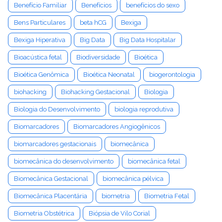
Benefício Familiar
Benefícios
benefícios do sexo
Bens Particulares
beta hCG
Bexiga
Bexiga Hiperativa
Big Data
Big Data Hospitalar
Bioacústica fetal
Biodiversidade
Bioética
Bioética Genômica
Bioética Neonatal
biogerontologia
biohacking
Biohacking Gestacional
Biologia
Biologia do Desenvolvimento
biologia reprodutiva
Biomarcadores
Biomarcadores Angiogênicos
biomarcadores gestacionais
biomecânica
biomecânica do desenvolvimento
biomecânica fetal
Biomecânica Gestacional
biomecânica pélvica
Biomecânica Placentária
biometria
Biometria Fetal
Biometria Obstétrica
Biópsia de Vilo Corial