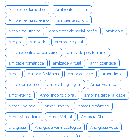
Ambiente doméstico
Ambiente familiar
Ambiente Intrauterino
ambiente sonoro
Ambiente uterino
ambientes de socialização
amígdala
Amigo
Amizade
amizade digital
amizade entre ex-parceiros
amizade pós-término
amizade romântica
amizade virtual
amniocentese
Amor
Amor à Distância
Amor aos 40+
amor digital
amor duradouro
amor e linguagem
Amor Espiritual
amor eterno
Amor Incondicional
amor na terceira idade
Amor Pixelado
Amor Próprio
Amor Romântico
Amor Verdadeiro
Amor Virtual
Amostra Clínica
analgesia
Analgesia Farmacológica
Analgesia Fetal