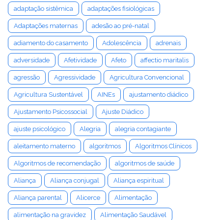
adaptação sistêmica
adaptações fisiológicas
Adaptações maternas
adesão ao pré-natal
adiamento do casamento
Adolescência
adrenais
adversidade
Afetividade
Afeto
affectio maritalis
agressão
Agressividade
Agricultura Convencional
Agricultura Sustentável
AINEs
ajustamento diádico
Ajustamento Psicossocial
Ajuste Diádico
ajuste psicológico
Alegria
alegria contagiante
aleitamento materno
algoritmos
Algoritmos Clínicos
Algoritmos de recomendação
algoritmos de saúde
Aliança
Aliança conjugal
Aliança espiritual
Aliança parental
Alicerce
Alimentação
alimentação na gravidez
Alimentação Saudável