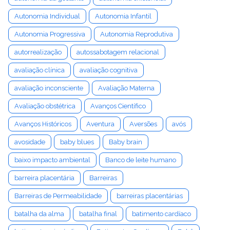
Autonomia Individual
Autonomia Infantil
Autonomia Progressiva
Autonomia Reprodutiva
autorrealização
autossabotagem relacional
avaliação clínica
avaliação cognitiva
avaliação inconsciente
Avaliação Materna
Avaliação obstétrica
Avanços Científico
Avanços Históricos
Aventura
Aversões
avós
avosidade
baby blues
Baby brain
baixo impacto ambiental
Banco de leite humano
barreira placentária
Barreiras
Barreiras de Permeabilidade
barreiras placentárias
batalha da alma
batalha final
batimento cardíaco