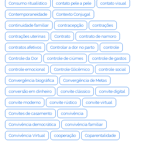
Consumo ritualístico
contato pele a pele
contato visual
Contemporaneidade
Contexto Conjugal
continuidade familiar
contracepção
contrações
contrações uterinas
Contrato
contrato de namoro
contratos afetivos
Controlar a dor no parto
controle
Controle da Dor
controle de ciúmes
controle de gastos
controle emocional
Controle Glicêmico
controle social
Convergência biográfica
Convergência de Metas
conversão em dinheiro
convite clássico
convite digital
convite moderno
convite rústico
convite virtual
Convites de casamento
convivência
Convivência democrática
convivência familiar
Convivência Virtual
cooperação
Coparentalidade