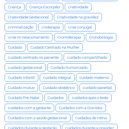
Criança
Criança Escorpião
criatividade
Criatividade Gestacional
Criatividade na gravidez
criminalização
crioterapia
crise conjugal
crise no relacionamento
Cromoterapia
Cronobiologia
Cuidado
Cuidado Centrado na Mulher
cuidado centrado no paciente
cuidado compartilhado
cuidado gestacional
Cuidado humanizado
Cuidado infantil
cuidado integral
cuidado materno
Cuidado mútuo
Cuidado obstétrico
cuidado parental
Cuidado Pré-Natal
Cuidados
cuidados após o teste
cuidados com a gestante
Cuidados com a Gravidez
Cuidados com a saúde gestacional
cuidados de rotina
cuidados durante a gestação
cuidados durante a gravidez