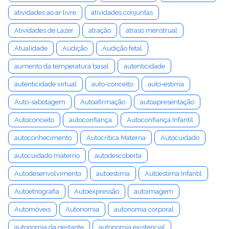
atividades ao ar livre
atividades conjuntas
Atividades de Lazer
atração
atraso menstrual
Atualidade
Audição
Audição fetal
aumento da temperatura basal
autenticidade
autenticidade virtual
auto-conceito
auto-estima
Auto-sabotagem
Autoafirmação
autoapresentação
Autoconceito
autoconfiança
Autoconfiança Infantil
autoconhecimento
Autocrítica Materna
Autocuidado
autocuidado materno
autodescoberta
Autodesenvolvimento
autoestima
Autoestima Infantil
Autoetnografia
Autoexpressão
autoimagem
Automóveis
Autonomia
autonomia corporal
autonomia da gestante
autonomia existencial