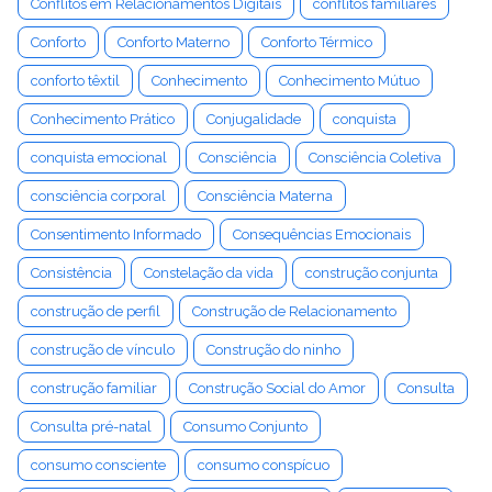
Conflitos em Relacionamentos Digitais
conflitos familiares
Conforto
Conforto Materno
Conforto Térmico
conforto têxtil
Conhecimento
Conhecimento Mútuo
Conhecimento Prático
Conjugalidade
conquista
conquista emocional
Consciência
Consciência Coletiva
consciência corporal
Consciência Materna
Consentimento Informado
Consequências Emocionais
Consistência
Constelação da vida
construção conjunta
construção de perfil
Construção de Relacionamento
construção de vínculo
Construção do ninho
construção familiar
Construção Social do Amor
Consulta
Consulta pré-natal
Consumo Conjunto
consumo consciente
consumo conspícuo