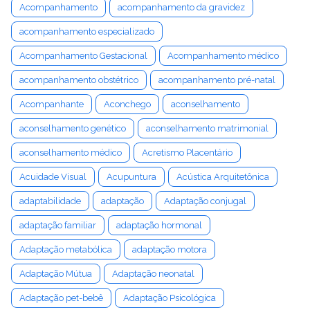
Acompanhamento
acompanhamento da gravidez
acompanhamento especializado
Acompanhamento Gestacional
Acompanhamento médico
acompanhamento obstétrico
acompanhamento pré-natal
Acompanhante
Aconchego
aconselhamento
aconselhamento genético
aconselhamento matrimonial
aconselhamento médico
Acretismo Placentário
Acuidade Visual
Acupuntura
Acústica Arquitetônica
adaptabilidade
adaptação
Adaptação conjugal
adaptação familiar
adaptação hormonal
Adaptação metabólica
adaptação motora
Adaptação Mútua
Adaptação neonatal
Adaptação pet-bebê
Adaptação Psicológica