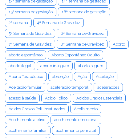
13ª semana de gestação
14ª semana de gestação
15ª semana de gestação
16ª semana de gestação
2ª semana
4ª Semana de Gravidez
5ª Semana de Gravidez
6ª Semana de Gravidez
7ª Semana de Gravidez
8ª Semana de Gravidez
Aborto
aborto espontâneo
Aborto Espontâneo Oculto
aborto ilegal
aborto inseguro
aborto seguro
Aborto Terapêutico
absorção
Ação
Aceitação
Aceitação familiar
aceleração temporal
acelerações
acesso à saúde
Ácido Fólico
Ácidos Graxos Essenciais
Ácidos Graxos Poli-insaturados
Acolhimento
Acolhimento afetivo
acolhimento emocional
acolhimento familiar
acolhimento perinatal