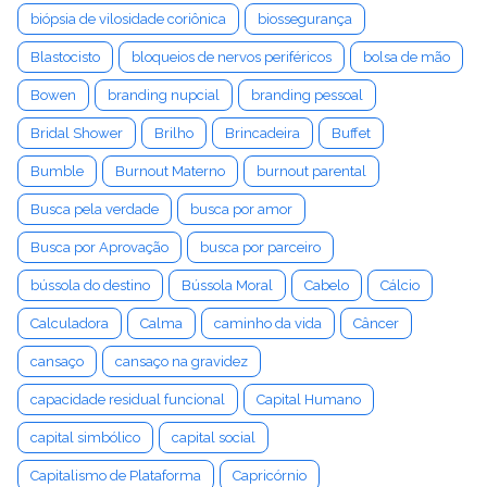
biópsia de vilosidade coriônica
biossegurança
Blastocisto
bloqueios de nervos periféricos
bolsa de mão
Bowen
branding nupcial
branding pessoal
Bridal Shower
Brilho
Brincadeira
Buffet
Bumble
Burnout Materno
burnout parental
Busca pela verdade
busca por amor
Busca por Aprovação
busca por parceiro
bússola do destino
Bússola Moral
Cabelo
Cálcio
Calculadora
Calma
caminho da vida
Câncer
cansaço
cansaço na gravidez
capacidade residual funcional
Capital Humano
capital simbólico
capital social
Capitalismo de Plataforma
Capricórnio