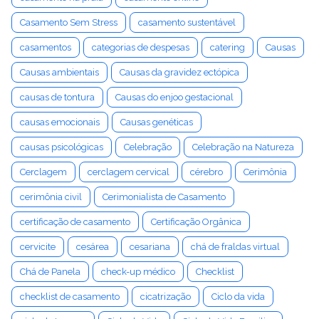
Casamento Sem Stress
casamento sustentável
casamentos
categorias de despesas
catering
Causas
Causas ambientais
Causas da gravidez ectópica
causas de tontura
Causas do enjoo gestacional
causas emocionais
Causas genéticas
causas psicológicas
Celebração
Celebração na Natureza
Cerclagem
cerclagem cervical
cérebro
Cerimônia
cerimônia civil
Cerimonialista de Casamento
certificação de casamento
Certificação Orgânica
cervicite
cesárea
cesariana
chá de fraldas virtual
Chá de Panela
check-up médico
Checklist
checklist de casamento
cicatrização
Ciclo da vida