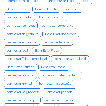
batimento miocárdico
Batimentos Cardíacos
Bebê
Bebê Escorpião
Bem de Família
Bem-Estar
bem-estar celular
Bem-estar coletivo
Bem-estar Conjugal
Bem-estar Corporativo
bem-estar da gestante
Bem-Estar dos Noivos
bem-estar emocional
bem-estar familiar
bem-estar fetal
Bem-Estar Físico
bem-estar físico e emocional
Bem-Estar Gestacional
Bem-Estar Holístico
Bem-estar Infantil
bem-estar materno
bem-estar materno-infantil
bem-estar mental
bem-estar na gestação
bem-estar na gravidez
Bem-estar perinatal
bem-estar psicológico
bem-estar subjetivo