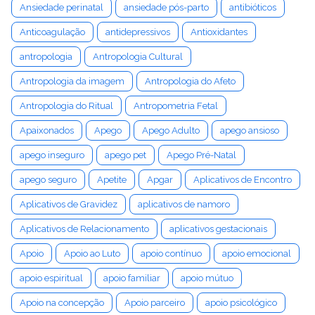
Ansiedade perinatal
ansiedade pós-parto
antibióticos
Anticoagulação
antidepressivos
Antioxidantes
antropologia
Antropologia Cultural
Antropologia da imagem
Antropologia do Afeto
Antropologia do Ritual
Antropometria Fetal
Apaixonados
Apego
Apego Adulto
apego ansioso
apego inseguro
apego pet
Apego Pré-Natal
apego seguro
Apetite
Apgar
Aplicativos de Encontro
Aplicativos de Gravidez
aplicativos de namoro
Aplicativos de Relacionamento
aplicativos gestacionais
Apoio
Apoio ao Luto
apoio contínuo
apoio emocional
apoio espiritual
apoio familiar
apoio mútuo
Apoio na concepção
Apoio parceiro
apoio psicológico