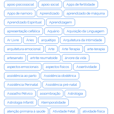
apoio psicossocial
apoio social
Apps de fertilidade
Apps de namoro
Aprendizado
aprendizado de máquina
Aprendizado Espiritual
Aprendizagem
apresentação cefálica
Aquário
Aquisição da Linguagem
Ar Livre
Áries
arquétipo
Arquitetura da Intimidade
arquitetura emocional
Arte
Arte Terapia
arte-terapia
artesanato
artrite reumatoide
árvore da vida
aspectos emocionais
aspectos físicos
Assertividade
assistência ao parto
Assistência obstétrica
Assistência Perinatal
Assistência pré-natal
Assoalho Pélvico
assombração
Astrologia
Astrologia Infantil
Atemporalidade
atenção primária à saúde
Atividade Fetal
atividade física