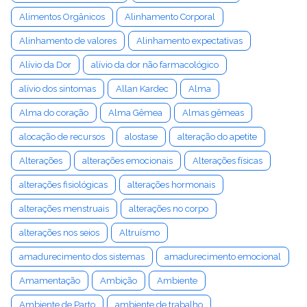
Alimentos Orgânicos
Alinhamento Corporal
Alinhamento de valores
Alinhamento expectativas
Alívio da Dor
alívio da dor não farmacológico
alívio dos sintomas
Allan Kardec
Alma
Alma do coração
Alma Gêmea
Almas gêmeas
alocação de recursos
alostase
alteração do apetite
Alterações
alterações emocionais
Alterações físicas
alterações fisiológicas
alterações hormonais
alterações menstruais
alterações no corpo
alterações nos seios
Altruísmo
amadurecimento dos sistemas
amadurecimento emocional
Amamentação
Ambição
Ambiente
Ambiente de Parto
ambiente de trabalho