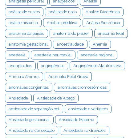
analgesia peridural
analgésicos
Análise
análise de custos
análise de risco
Análise Diacrônica
análise histórica
Análise preditiva
Análise Sincrônica
anatomia da paixão
anatomia do prazer
anatomia fetal
anatomia gestacional
ancestralidade
Anemia
anestesia
anestesia neuroaxial
anestesia regional
aneuploidias
angiogênese
Angiogênese Alantoidiana
Anima e Animus
Anomalia Fetal Grave
anomalias congênitas
anomalias cromossômicas
Ansiedade
Ansiedade de Apego
ansiedade de separação pet
ansiedade e vertigem
Ansiedade gestacional
Ansiedade Materna
Ansiedade na concepção
Ansiedade na Gravidez