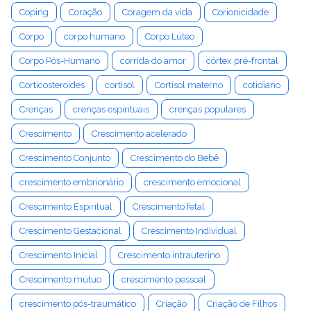
Coping
Coração
Coragem da vida
Corionicidade
Corpo
corpo humano
Corpo Lúteo
Corpo Pós-Humano
corrida do amor
córtex pré-frontal
Corticosteroides
cortisol
Cortisol materno
cotidiano
Crenças
crenças espirituais
crenças populares
Crescimento
Crescimento acelerado
Crescimento Conjunto
Crescimento do Bebê
crescimento embrionário
crescimento emocional
Crescimento Espiritual
Crescimento fetal
Crescimento Gestacional
Crescimento Individual
Crescimento Inicial
Crescimento intrauterino
Crescimento mútuo
crescimento pessoal
crescimento pós-traumático
Criação
Criação de Filhos