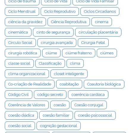
ciclo de trauma
Ciclo de Vida
Ciclo de Vida Familiar
Ciclo Menstrual
Ciclo Reprodutivo
Ciclos Circadianos
ciência da gravidez
Ciência Reprodutiva
cinema
cinemática
cinto de segurança
circulação placentária
Círculo Social
cirurgia avançada
Cirurgia Fetal
cirurgia robótica
ciúme
ciúme fraterno
ciúmes
classe social
Classificação
clima
clima organizacional
closet inteligente
Co-criação de Realidade
coabitação
Coautoria biológica
Código Civil
código secreto
coerência cardíaca
Coerência de Valores
coesão
Coesão conjugal
coesão diádica
coesão familiar
coesão psicossocial
coesão social
cognição gestacional