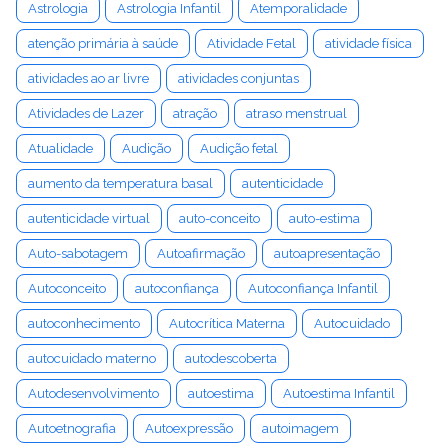
Astrologia
Astrologia Infantil
Atemporalidade
atenção primária à saúde
Atividade Fetal
atividade física
atividades ao ar livre
atividades conjuntas
Atividades de Lazer
atração
atraso menstrual
Atualidade
Audição
Audição fetal
aumento da temperatura basal
autenticidade
autenticidade virtual
auto-conceito
auto-estima
Auto-sabotagem
Autoafirmação
autoapresentação
Autoconceito
autoconfiança
Autoconfiança Infantil
autoconhecimento
Autocrítica Materna
Autocuidado
autocuidado materno
autodescoberta
Autodesenvolvimento
autoestima
Autoestima Infantil
Autoetnografia
Autoexpressão
autoimagem