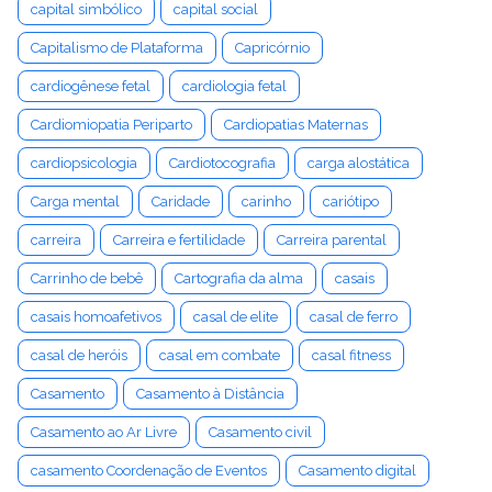
capital simbólico
capital social
Capitalismo de Plataforma
Capricórnio
cardiogênese fetal
cardiologia fetal
Cardiomiopatia Periparto
Cardiopatias Maternas
cardiopsicologia
Cardiotocografia
carga alostática
Carga mental
Caridade
carinho
cariótipo
carreira
Carreira e fertilidade
Carreira parental
Carrinho de bebê
Cartografia da alma
casais
casais homoafetivos
casal de elite
casal de ferro
casal de heróis
casal em combate
casal fitness
Casamento
Casamento à Distância
Casamento ao Ar Livre
Casamento civil
casamento Coordenação de Eventos
Casamento digital