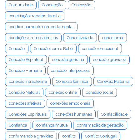
Comunidade
Concepção
Concessão
conciliação trabalho-família
condicionamento comportamental
condições cromossômicas
Conectividade
conectoma
Conexão
Conexão com o Bebê
conexão emocional
Conexão Espiritual
conexão genuína
conexão gravidez
Conexão Humana
conexão interpessoal
conexão intrauterina
Conexão kármica
Conexão Materna
Conexão Natural
conexão online
conexão social
conexões afetivas
conexões emocionais
Conexões Espirituais
conexões humanas
Confiabilidade
Confiança
confiança mútua
confirmação de gestação
confirmando a gravidez
conflito
Conflito Conjugal