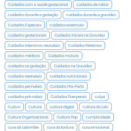
Cuidados com a saúde gestacional
cuidados de rotina
cuidados durante a gestação
cuidados durante a gravidez
Cuidados Especiais
cuidados essenciais
cuidados gestacionais
Cuidados Iniciais na Gravidez
Cuidados intensivos neonatais
Cuidados Maternos
cuidados médicos
Cuidados mútuos
cuidados na gestação
Cuidados na Gravidez
cuidados neonatais
cuidados nutricionais
cuidados perinatais
Cuidados Pós-Parto
cuidados pré-natais
Cuidados Puerperais
culpa
Cultivo
Cultura
cultura digital
cultura do luto
Cultura Organizacional
Cultura Pop
cumplicidade
cura da labirintite
cura da tontura
cura emocional