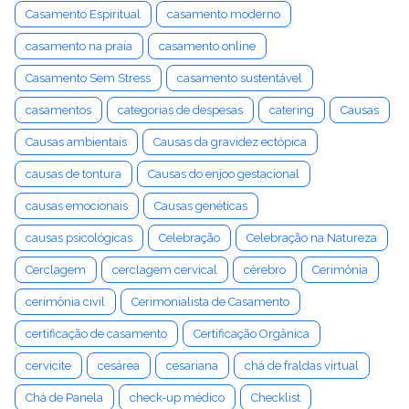
Casamento Espiritual
casamento moderno
casamento na praia
casamento online
Casamento Sem Stress
casamento sustentável
casamentos
categorias de despesas
catering
Causas
Causas ambientais
Causas da gravidez ectópica
causas de tontura
Causas do enjoo gestacional
causas emocionais
Causas genéticas
causas psicológicas
Celebração
Celebração na Natureza
Cerclagem
cerclagem cervical
cérebro
Cerimônia
cerimônia civil
Cerimonialista de Casamento
certificação de casamento
Certificação Orgânica
cervicite
cesárea
cesariana
chá de fraldas virtual
Chá de Panela
check-up médico
Checklist