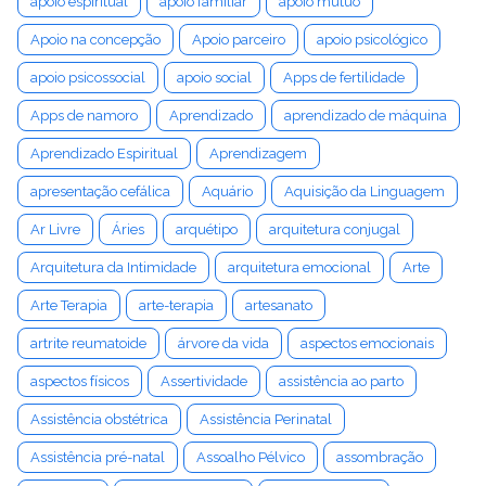
apoio espiritual
apoio familiar
apoio mútuo
Apoio na concepção
Apoio parceiro
apoio psicológico
apoio psicossocial
apoio social
Apps de fertilidade
Apps de namoro
Aprendizado
aprendizado de máquina
Aprendizado Espiritual
Aprendizagem
apresentação cefálica
Aquário
Aquisição da Linguagem
Ar Livre
Áries
arquétipo
arquitetura conjugal
Arquitetura da Intimidade
arquitetura emocional
Arte
Arte Terapia
arte-terapia
artesanato
artrite reumatoide
árvore da vida
aspectos emocionais
aspectos físicos
Assertividade
assistência ao parto
Assistência obstétrica
Assistência Perinatal
Assistência pré-natal
Assoalho Pélvico
assombração