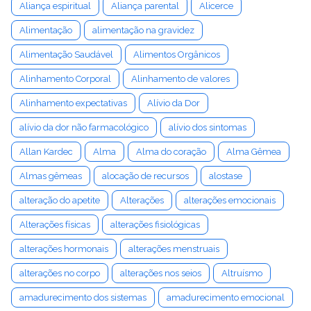
Aliança espiritual
Aliança parental
Alicerce
Alimentação
alimentação na gravidez
Alimentação Saudável
Alimentos Orgânicos
Alinhamento Corporal
Alinhamento de valores
Alinhamento expectativas
Alívio da Dor
alívio da dor não farmacológico
alívio dos sintomas
Allan Kardec
Alma
Alma do coração
Alma Gêmea
Almas gêmeas
alocação de recursos
alostase
alteração do apetite
Alterações
alterações emocionais
Alterações físicas
alterações fisiológicas
alterações hormonais
alterações menstruais
alterações no corpo
alterações nos seios
Altruísmo
amadurecimento dos sistemas
amadurecimento emocional