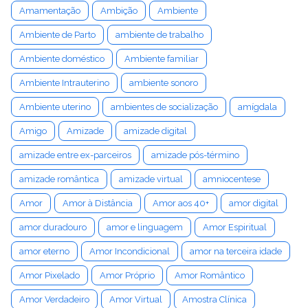
Amamentação
Ambição
Ambiente
Ambiente de Parto
ambiente de trabalho
Ambiente doméstico
Ambiente familiar
Ambiente Intrauterino
ambiente sonoro
Ambiente uterino
ambientes de socialização
amígdala
Amigo
Amizade
amizade digital
amizade entre ex-parceiros
amizade pós-término
amizade romântica
amizade virtual
amniocentese
Amor
Amor à Distância
Amor aos 40+
amor digital
amor duradouro
amor e linguagem
Amor Espiritual
amor eterno
Amor Incondicional
amor na terceira idade
Amor Pixelado
Amor Próprio
Amor Romântico
Amor Verdadeiro
Amor Virtual
Amostra Clínica