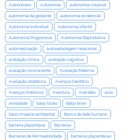
Automóveis
Autonomia
autonomia corporal
autonomia da gestante
autonomia existencial
Autonomia Individual
Autonomia Infantil
Autonomia Progressiva
Autonomia Reprodutiva
autorrealização
autossabotagem relacional
avaliação clínica
avaliação cognitiva
avaliação inconsciente
Avaliação Materna
Avaliação obstétrica
Avanços Científico
Avanços Históricos
Aventura
Aversões
avós
avosidade
baby blues
Baby brain
baixo impacto ambiental
Banco de leite humano
barreira placentária
Barreiras
Barreiras de Permeabilidade
barreiras placentárias