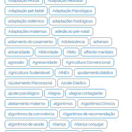
Adaptação Mútua
Adaptação neonatal
Adaptação pet-bebê
Adaptação Psicológica
adaptação sistêmica
adaptações fisiológicas
Adaptações maternas
adesão ao pré-natal
adiamento do casamento
Adolescência
adrenais
adversidade
Afetividade
Afeto
affectio maritalis
agressão
Agressividade
Agricultura Convencional
Agricultura Sustentável
AINEs
ajustamento diádico
Ajustamento Psicossocial
Ajuste Diádico
ajuste psicológico
Alegria
alegria contagiante
aleitamento materno
algoritmos
Algoritmos Clínicos
algoritmos da convivência
Algoritmos de recomendação
algoritmos de saúde
Aliança
Aliança conjugal