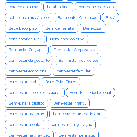
batalha da alma
batalha final
batimento cardíaco
batimento miocárdico
Batimentos Cardíacos
Bebê
Bebê Escorpião
Bem de Família
Bem-Estar
bem-estar celular
Bem-estar coletivo
Bem-estar Conjugal
Bem-estar Corporativo
bem-estar da gestante
Bem-Estar dos Noivos
bem-estar emocional
bem-estar familiar
bem-estar fetal
Bem-Estar Físico
bem-estar físico e emocional
Bem-Estar Gestacional
Bem-Estar Holístico
Bem-estar Infantil
bem-estar materno
bem-estar materno-infantil
bem-estar mental
bem-estar na gestação
bem-estar na gravidez
Bem-estar perinatal