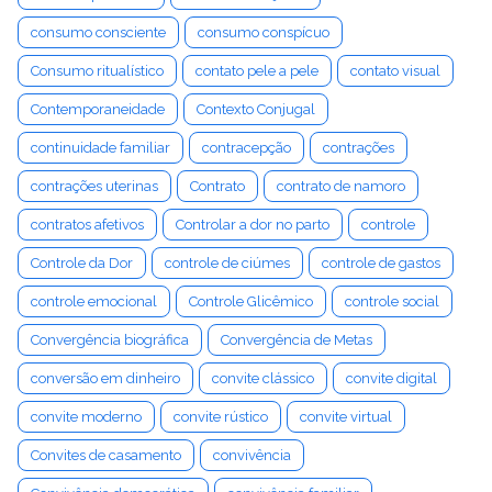
consumo consciente
consumo conspícuo
Consumo ritualístico
contato pele a pele
contato visual
Contemporaneidade
Contexto Conjugal
continuidade familiar
contracepção
contrações
contrações uterinas
Contrato
contrato de namoro
contratos afetivos
Controlar a dor no parto
controle
Controle da Dor
controle de ciúmes
controle de gastos
controle emocional
Controle Glicêmico
controle social
Convergência biográfica
Convergência de Metas
conversão em dinheiro
convite clássico
convite digital
convite moderno
convite rústico
convite virtual
Convites de casamento
convivência