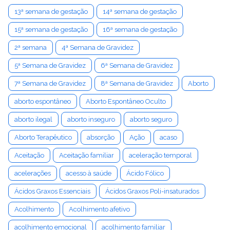
13ª semana de gestação
14ª semana de gestação
15ª semana de gestação
16ª semana de gestação
2ª semana
4ª Semana de Gravidez
5ª Semana de Gravidez
6ª Semana de Gravidez
7ª Semana de Gravidez
8ª Semana de Gravidez
Aborto
aborto espontâneo
Aborto Espontâneo Oculto
aborto ilegal
aborto inseguro
aborto seguro
Aborto Terapêutico
absorção
Ação
acaso
Aceitação
Aceitação familiar
aceleração temporal
acelerações
acesso à saúde
Ácido Fólico
Ácidos Graxos Essenciais
Ácidos Graxos Poli-insaturados
Acolhimento
Acolhimento afetivo
acolhimento emocional
acolhimento familiar