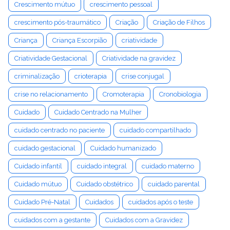
Crescimento mútuo
crescimento pessoal
crescimento pós-traumático
Criação
Criação de Filhos
Criança
Criança Escorpião
criatividade
Criatividade Gestacional
Criatividade na gravidez
criminalização
crioterapia
crise conjugal
crise no relacionamento
Cromoterapia
Cronobiologia
Cuidado
Cuidado Centrado na Mulher
cuidado centrado no paciente
cuidado compartilhado
cuidado gestacional
Cuidado humanizado
Cuidado infantil
cuidado integral
cuidado materno
Cuidado mútuo
Cuidado obstétrico
cuidado parental
Cuidado Pré-Natal
Cuidados
cuidados após o teste
cuidados com a gestante
Cuidados com a Gravidez