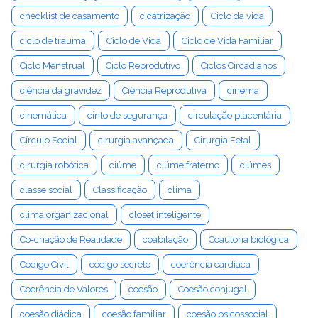
checklist de casamento
cicatrização
Ciclo da vida
ciclo de trauma
Ciclo de Vida
Ciclo de Vida Familiar
Ciclo Menstrual
Ciclo Reprodutivo
Ciclos Circadianos
ciência da gravidez
Ciência Reprodutiva
cinema
cinemática
cinto de segurança
circulação placentária
Círculo Social
cirurgia avançada
Cirurgia Fetal
cirurgia robótica
ciúme
ciúme fraterno
ciúmes
classe social
Classificação
clima
clima organizacional
closet inteligente
Co-criação de Realidade
coabitação
Coautoria biológica
Código Civil
código secreto
coerência cardíaca
Coerência de Valores
coesão
Coesão conjugal
coesão diádica
coesão familiar
coesão psicossocial