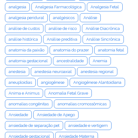
analgesia
Analgesia Farmacológica
Analgesia Fetal
analgesia peridural
analgésicos
Análise
análise de custos
análise de risco
Análise Diacrônica
análise histórica
Análise preditiva
Análise Sincrônica
anatomia da paixão
anatomia do prazer
anatomia fetal
anatomia gestacional
ancestralidade
Anemia
anestesia
anestesia neuroaxial
anestesia regional
aneuploidias
angiogênese
Angiogênese Alantoidiana
Anima e Animus
Anomalia Fetal Grave
anomalias congênitas
anomalias cromossômicas
Ansiedade
Ansiedade de Apego
ansiedade de separação pet
ansiedade e vertigem
Ansiedade gestacional
Ansiedade Materna