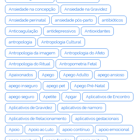
Ansiedade na concepção
Ansiedade na Gravidez
Ansiedade perinatal
ansiedade pós-parto
antibióticos
Anticoagulação
antidepressivos
Antioxidantes
antropologia
Antropologia Cultural
Antropologia da imagem
Antropologia do Afeto
Antropologia do Ritual
Antropometria Fetal
Apaixonados
Apego
Apego Adulto
apego ansioso
apego inseguro
apego pet
Apego Pré-Natal
apego seguro
Apetite
Apgar
Aplicativos de Encontro
Aplicativos de Gravidez
aplicativos de namoro
Aplicativos de Relacionamento
aplicativos gestacionais
Apoio
Apoio ao Luto
apoio contínuo
apoio emocional