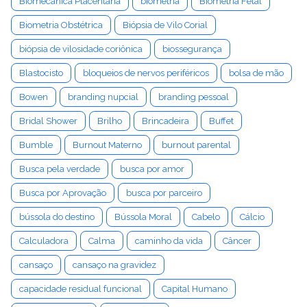
Biomecânica Placentária
biometria
Biometria Fetal
Biometria Obstétrica
Biópsia de Vilo Corial
biópsia de vilosidade coriônica
biossegurança
Blastocisto
bloqueios de nervos periféricos
bolsa de mão
Bowen
branding nupcial
branding pessoal
Bridal Shower
Brilho
Brincadeira
Buffet
Bumble
Burnout Materno
burnout parental
Busca pela verdade
busca por amor
Busca por Aprovação
busca por parceiro
bússola do destino
Bússola Moral
Cabelo
Cálcio
Calculadora
Calma
caminho da vida
Câncer
cansaço
cansaço na gravidez
capacidade residual funcional
Capital Humano