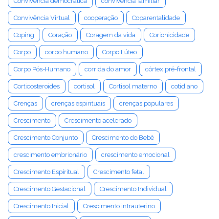
Convivência democrática
convivência familiar
Convivência Virtual
cooperação
Coparentalidade
Coping
Coração
Coragem da vida
Corionicidade
Corpo
corpo humano
Corpo Lúteo
Corpo Pós-Humano
corrida do amor
córtex pré-frontal
Corticosteroides
cortisol
Cortisol materno
cotidiano
Crenças
crenças espirituais
crenças populares
Crescimento
Crescimento acelerado
Crescimento Conjunto
Crescimento do Bebê
crescimento embrionário
crescimento emocional
Crescimento Espiritual
Crescimento fetal
Crescimento Gestacional
Crescimento Individual
Crescimento Inicial
Crescimento intrauterino