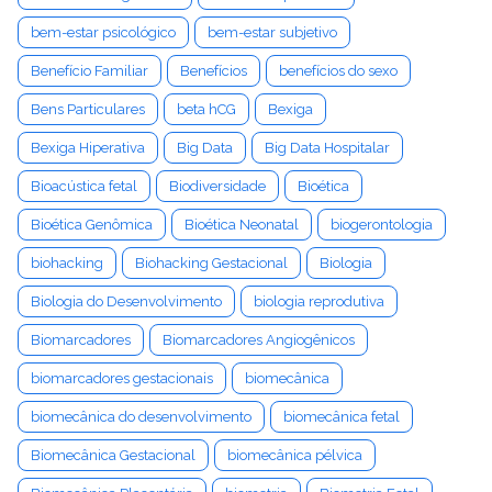
bem-estar psicológico
bem-estar subjetivo
Benefício Familiar
Benefícios
benefícios do sexo
Bens Particulares
beta hCG
Bexiga
Bexiga Hiperativa
Big Data
Big Data Hospitalar
Bioacústica fetal
Biodiversidade
Bioética
Bioética Genômica
Bioética Neonatal
biogerontologia
biohacking
Biohacking Gestacional
Biologia
Biologia do Desenvolvimento
biologia reprodutiva
Biomarcadores
Biomarcadores Angiogênicos
biomarcadores gestacionais
biomecânica
biomecânica do desenvolvimento
biomecânica fetal
Biomecânica Gestacional
biomecânica pélvica