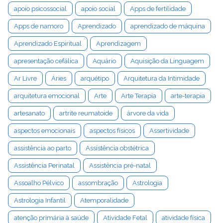
apoio psicossocial
apoio social
Apps de fertilidade
Apps de namoro
Aprendizado
aprendizado de máquina
Aprendizado Espiritual
Aprendizagem
apresentação cefálica
Aquário
Aquisição da Linguagem
Ar Livre
Áries
arquétipo
Arquitetura da Intimidade
arquitetura emocional
Arte
Arte Terapia
arte-terapia
artesanato
artrite reumatoide
árvore da vida
aspectos emocionais
aspectos físicos
Assertividade
assistência ao parto
Assistência obstétrica
Assistência Perinatal
Assistência pré-natal
Assoalho Pélvico
assombração
Astrologia
Astrologia Infantil
Atemporalidade
atenção primária à saúde
Atividade Fetal
atividade física