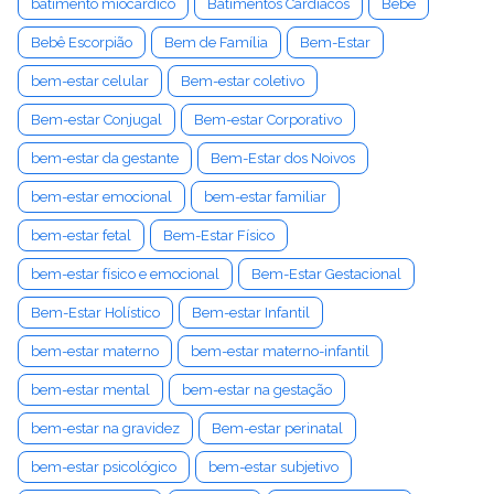
batimento miocárdico
Batimentos Cardíacos
Bebê
Bebê Escorpião
Bem de Família
Bem-Estar
bem-estar celular
Bem-estar coletivo
Bem-estar Conjugal
Bem-estar Corporativo
bem-estar da gestante
Bem-Estar dos Noivos
bem-estar emocional
bem-estar familiar
bem-estar fetal
Bem-Estar Físico
bem-estar físico e emocional
Bem-Estar Gestacional
Bem-Estar Holístico
Bem-estar Infantil
bem-estar materno
bem-estar materno-infantil
bem-estar mental
bem-estar na gestação
bem-estar na gravidez
Bem-estar perinatal
bem-estar psicológico
bem-estar subjetivo