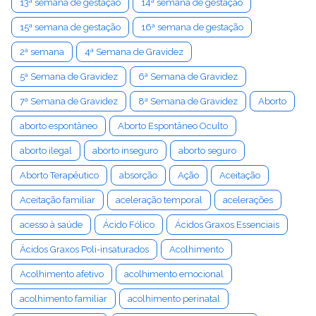
13ª semana de gestação
14ª semana de gestação
15ª semana de gestação
16ª semana de gestação
2ª semana
4ª Semana de Gravidez
5ª Semana de Gravidez
6ª Semana de Gravidez
7ª Semana de Gravidez
8ª Semana de Gravidez
Aborto
aborto espontâneo
Aborto Espontâneo Oculto
aborto ilegal
aborto inseguro
aborto seguro
Aborto Terapêutico
absorção
Ação
Aceitação
Aceitação familiar
aceleração temporal
acelerações
acesso à saúde
Ácido Fólico
Ácidos Graxos Essenciais
Ácidos Graxos Poli-insaturados
Acolhimento
Acolhimento afetivo
acolhimento emocional
acolhimento familiar
acolhimento perinatal