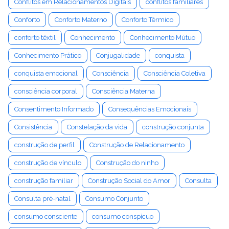
Conflitos em Relacionamentos Digitais
conflitos familiares
Conforto
Conforto Materno
Conforto Térmico
conforto têxtil
Conhecimento
Conhecimento Mútuo
Conhecimento Prático
Conjugalidade
conquista
conquista emocional
Consciência
Consciência Coletiva
consciência corporal
Consciência Materna
Consentimento Informado
Consequências Emocionais
Consistência
Constelação da vida
construção conjunta
construção de perfil
Construção de Relacionamento
construção de vínculo
Construção do ninho
construção familiar
Construção Social do Amor
Consulta
Consulta pré-natal
Consumo Conjunto
consumo consciente
consumo conspícuo