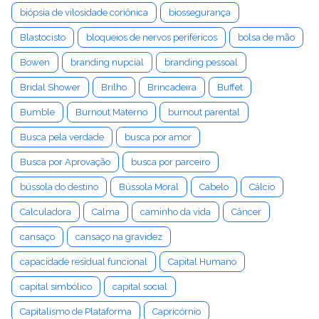
biópsia de vilosidade coriônica
biossegurança
Blastocisto
bloqueios de nervos periféricos
bolsa de mão
Bowen
branding nupcial
branding pessoal
Bridal Shower
Brilho
Brincadeira
Buffet
Bumble
Burnout Materno
burnout parental
Busca pela verdade
busca por amor
Busca por Aprovação
busca por parceiro
bússola do destino
Bússola Moral
Cabelo
Cálcio
Calculadora
Calma
caminho da vida
Câncer
cansaço
cansaço na gravidez
capacidade residual funcional
Capital Humano
capital simbólico
capital social
Capitalismo de Plataforma
Capricórnio