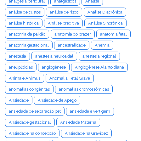
analgesia peridural
analgésicos
Análise
análise de custos
análise de risco
Análise Diacrônica
análise histórica
Análise preditiva
Análise Sincrônica
anatomia da paixão
anatomia do prazer
anatomia fetal
anatomia gestacional
ancestralidade
Anemia
anestesia
anestesia neuroaxial
anestesia regional
aneuploidias
angiogênese
Angiogênese Alantoidiana
Anima e Animus
Anomalia Fetal Grave
anomalias congênitas
anomalias cromossômicas
Ansiedade
Ansiedade de Apego
ansiedade de separação pet
ansiedade e vertigem
Ansiedade gestacional
Ansiedade Materna
Ansiedade na concepção
Ansiedade na Gravidez