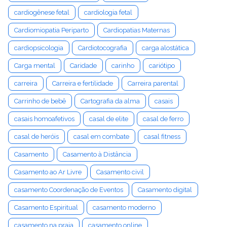
cardiogênese fetal
cardiologia fetal
Cardiomiopatia Periparto
Cardiopatias Maternas
cardiopsicologia
Cardiotocografia
carga alostática
Carga mental
Caridade
carinho
cariótipo
carreira
Carreira e fertilidade
Carreira parental
Carrinho de bebê
Cartografia da alma
casais
casais homoafetivos
casal de elite
casal de ferro
casal de heróis
casal em combate
casal fitness
Casamento
Casamento à Distância
Casamento ao Ar Livre
Casamento civil
casamento Coordenação de Eventos
Casamento digital
Casamento Espiritual
casamento moderno
casamento na praia
casamento online