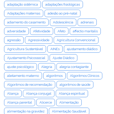
adaptação sistêmica
adaptações fisiológicas
Adaptações maternas
adesão ao pré-natal
adiamento do casamento
Adolescência
adrenais
adversidade
Afetividade
Afeto
affectio maritalis
agressão
Agressividade
Agricultura Convencional
Agricultura Sustentável
AINEs
ajustamento diádico
Ajustamento Psicossocial
Ajuste Diádico
ajuste psicológico
Alegria
alegria contagiante
aleitamento materno
algoritmos
Algoritmos Clínicos
Algoritmos de recomendação
algoritmos de saúde
Aliança
Aliança conjugal
Aliança espiritual
Aliança parental
Alicerce
Alimentação
alimentação na gravidez
Alimentação Saudável