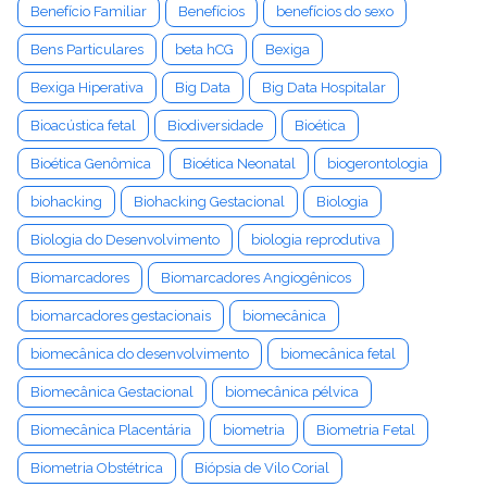
Benefício Familiar
Benefícios
benefícios do sexo
Bens Particulares
beta hCG
Bexiga
Bexiga Hiperativa
Big Data
Big Data Hospitalar
Bioacústica fetal
Biodiversidade
Bioética
Bioética Genômica
Bioética Neonatal
biogerontologia
biohacking
Biohacking Gestacional
Biologia
Biologia do Desenvolvimento
biologia reprodutiva
Biomarcadores
Biomarcadores Angiogênicos
biomarcadores gestacionais
biomecânica
biomecânica do desenvolvimento
biomecânica fetal
Biomecânica Gestacional
biomecânica pélvica
Biomecânica Placentária
biometria
Biometria Fetal
Biometria Obstétrica
Biópsia de Vilo Corial