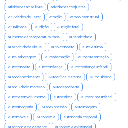
atividades ao ar livre
atividades conjuntas
Atividades de Lazer
atração
atraso menstrual
Atualidade
Audição
Audição fetal
aumento da temperatura basal
autenticidade
autenticidade virtual
auto-conceito
auto-estima
Auto-sabotagem
Autoafirmação
autoapresentação
Autoconceito
autoconfiança
Autoconfiança Infantil
autoconhecimento
Autocrítica Materna
Autocuidado
autocuidado materno
autodescoberta
Autodesenvolvimento
autoestima
Autoestima Infantil
Autoetnografia
Autoexpressão
autoimagem
Automóveis
Autonomia
autonomia corporal
autonomia da gestante
autonomia existencial