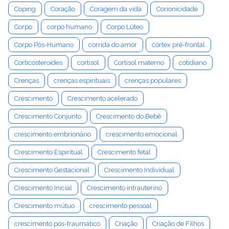
Coping
Coração
Coragem da vida
Corionicidade
Corpo
corpo humano
Corpo Lúteo
Corpo Pós-Humano
corrida do amor
córtex pré-frontal
Corticosteroides
cortisol
Cortisol materno
cotidiano
Crenças
crenças espirituais
crenças populares
Crescimento
Crescimento acelerado
Crescimento Conjunto
Crescimento do Bebê
crescimento embrionário
crescimento emocional
Crescimento Espiritual
Crescimento fetal
Crescimento Gestacional
Crescimento Individual
Crescimento Inicial
Crescimento intrauterino
Crescimento mútuo
crescimento pessoal
crescimento pós-traumático
Criação
Criação de Filhos