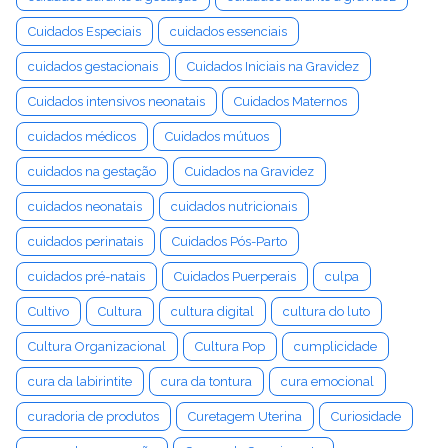
Cuidados Especiais
cuidados essenciais
cuidados gestacionais
Cuidados Iniciais na Gravidez
Cuidados intensivos neonatais
Cuidados Maternos
cuidados médicos
Cuidados mútuos
cuidados na gestação
Cuidados na Gravidez
cuidados neonatais
cuidados nutricionais
cuidados perinatais
Cuidados Pós-Parto
cuidados pré-natais
Cuidados Puerperais
culpa
Cultivo
Cultura
cultura digital
cultura do luto
Cultura Organizacional
Cultura Pop
cumplicidade
cura da labirintite
cura da tontura
cura emocional
curadoria de produtos
Curetagem Uterina
Curiosidade