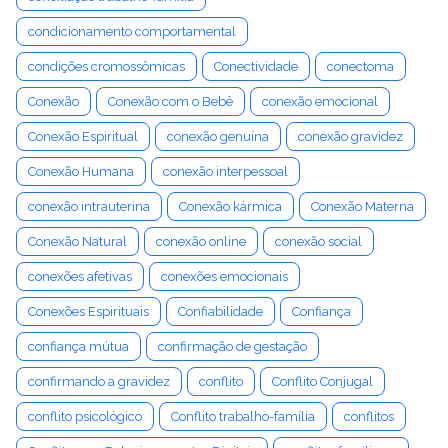
condicionamento comportamental
condições cromossômicas
Conectividade
conectoma
Conexão
Conexão com o Bebê
conexão emocional
Conexão Espiritual
conexão genuína
conexão gravidez
Conexão Humana
conexão interpessoal
conexão intrauterina
Conexão kármica
Conexão Materna
Conexão Natural
conexão online
conexão social
conexões afetivas
conexões emocionais
Conexões Espirituais
Confiabilidade
Confiança
confiança mútua
confirmação de gestação
confirmando a gravidez
conflito
Conflito Conjugal
conflito psicológico
Conflito trabalho-família
conflitos