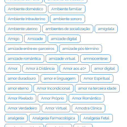
Ambiente doméstico
Ambiente familiar
Ambiente Intrauterino
ambiente sonoro
Ambiente uterino
ambientes de socialização
amígdala
Amigo
Amizade
amizade digital
amizade entre ex-parceiros
amizade pós-término
amizade romântica
amizade virtual
amniocentese
Amor
Amor à Distância
Amor aos 40+
amor digital
amor duradouro
amor e linguagem
Amor Espiritual
amor eterno
Amor Incondicional
amor na terceira idade
Amor Pixelado
Amor Próprio
Amor Romântico
Amor Verdadeiro
Amor Virtual
Amostra Clínica
analgesia
Analgesia Farmacológica
Analgesia Fetal