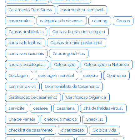
Casamento Sem Stress
casamento sustentável
casamentos
categorias de despesas
catering
Causas
Causas ambientais
Causas da gravidez ectópica
causas de tontura
Causas do enjoo gestacional
causas emocionais
Causas genéticas
causas psicológicas
Celebração
Celebração na Natureza
Cerclagem
cerclagem cervical
cérebro
Cerimônia
cerimônia civil
Cerimonialista de Casamento
certificação de casamento
Certificação Orgânica
cervicite
cesárea
cesariana
chá de fraldas virtual
Chá de Panela
check-up médico
Checklist
checklist de casamento
cicatrização
Ciclo da vida