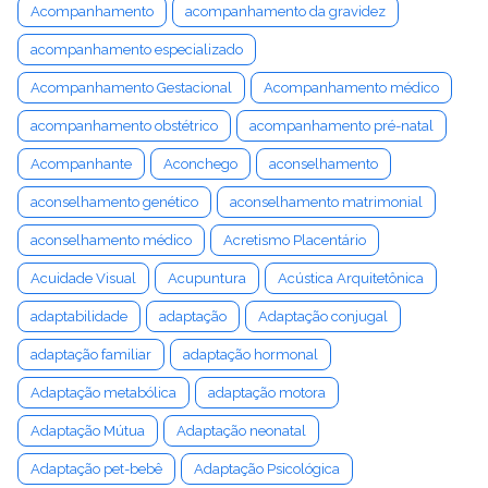
Acompanhamento
acompanhamento da gravidez
acompanhamento especializado
Acompanhamento Gestacional
Acompanhamento médico
acompanhamento obstétrico
acompanhamento pré-natal
Acompanhante
Aconchego
aconselhamento
aconselhamento genético
aconselhamento matrimonial
aconselhamento médico
Acretismo Placentário
Acuidade Visual
Acupuntura
Acústica Arquitetônica
adaptabilidade
adaptação
Adaptação conjugal
adaptação familiar
adaptação hormonal
Adaptação metabólica
adaptação motora
Adaptação Mútua
Adaptação neonatal
Adaptação pet-bebê
Adaptação Psicológica