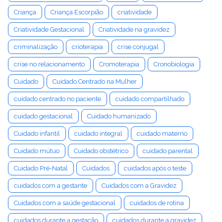
Criança
Criança Escorpião
criatividade
Criatividade Gestacional
Criatividade na gravidez
criminalização
crioterapia
crise conjugal
crise no relacionamento
Cromoterapia
Cronobiologia
Cuidado
Cuidado Centrado na Mulher
cuidado centrado no paciente
cuidado compartilhado
cuidado gestacional
Cuidado humanizado
Cuidado infantil
cuidado integral
cuidado materno
Cuidado mútuo
Cuidado obstétrico
cuidado parental
Cuidado Pré-Natal
Cuidados
cuidados após o teste
cuidados com a gestante
Cuidados com a Gravidez
Cuidados com a saúde gestacional
cuidados de rotina
cuidados durante a gestação
cuidados durante a gravidez