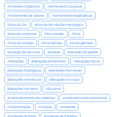
Alimentos Orgânicos
Alinhamento Corporal
Alinhamento de valores
Alinhamento expectativas
Alívio da Dor
alívio da dor não farmacológico
alívio dos sintomas
Allan Kardec
Alma
Alma do coração
Alma Gêmea
Almas gêmeas
alocação de recursos
alostase
alteração do apetite
Alterações
alterações emocionais
Alterações físicas
alterações fisiológicas
alterações hormonais
alterações menstruais
alterações no corpo
alterações nos seios
Altruísmo
amadurecimento dos sistemas
amadurecimento emocional
Amamentação
Ambição
Ambiente
Ambiente de Parto
ambiente de trabalho