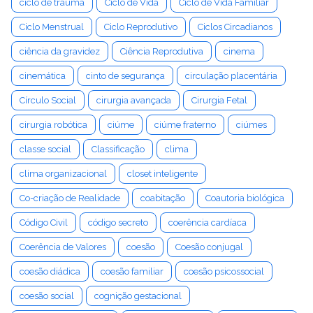
ciclo de trauma
Ciclo de Vida
Ciclo de Vida Familiar
Ciclo Menstrual
Ciclo Reprodutivo
Ciclos Circadianos
ciência da gravidez
Ciência Reprodutiva
cinema
cinemática
cinto de segurança
circulação placentária
Círculo Social
cirurgia avançada
Cirurgia Fetal
cirurgia robótica
ciúme
ciúme fraterno
ciúmes
classe social
Classificação
clima
clima organizacional
closet inteligente
Co-criação de Realidade
coabitação
Coautoria biológica
Código Civil
código secreto
coerência cardíaca
Coerência de Valores
coesão
Coesão conjugal
coesão diádica
coesão familiar
coesão psicossocial
coesão social
cognição gestacional