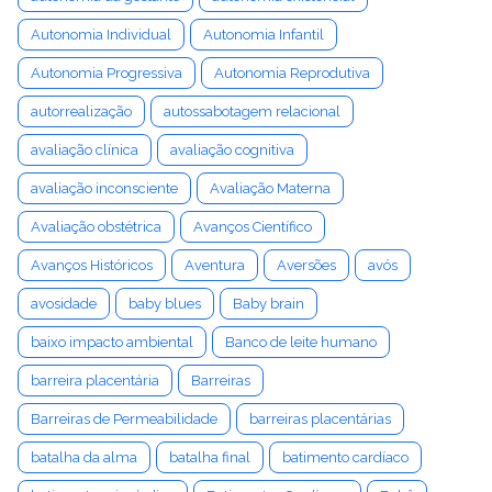
Autonomia Individual
Autonomia Infantil
Autonomia Progressiva
Autonomia Reprodutiva
autorrealização
autossabotagem relacional
avaliação clínica
avaliação cognitiva
avaliação inconsciente
Avaliação Materna
Avaliação obstétrica
Avanços Científico
Avanços Históricos
Aventura
Aversões
avós
avosidade
baby blues
Baby brain
baixo impacto ambiental
Banco de leite humano
barreira placentária
Barreiras
Barreiras de Permeabilidade
barreiras placentárias
batalha da alma
batalha final
batimento cardíaco