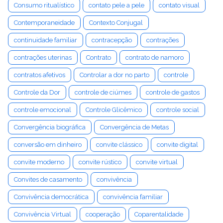
Consumo ritualístico
contato pele a pele
contato visual
Contemporaneidade
Contexto Conjugal
continuidade familiar
contracepção
contrações
contrações uterinas
Contrato
contrato de namoro
contratos afetivos
Controlar a dor no parto
controle
Controle da Dor
controle de ciúmes
controle de gastos
controle emocional
Controle Glicêmico
controle social
Convergência biográfica
Convergência de Metas
conversão em dinheiro
convite clássico
convite digital
convite moderno
convite rústico
convite virtual
Convites de casamento
convivência
Convivência democrática
convivência familiar
Convivência Virtual
cooperação
Coparentalidade