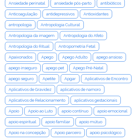
Ansiedade perinatal
ansiedade pós-parto
antibióticos
Anticoagulação
antidepressivos
Antioxidantes
antropologia
Antropologia Cultural
Antropologia da imagem
Antropologia do Afeto
Antropologia do Ritual
Antropometria Fetal
Apaixonados
Apego
Apego Adulto
apego ansioso
apego inseguro
apego pet
Apego Pré-Natal
apego seguro
Apetite
Apgar
Aplicativos de Encontro
Aplicativos de Gravidez
aplicativos de namoro
Aplicativos de Relacionamento
aplicativos gestacionais
Apoio
Apoio ao Luto
apoio contínuo
apoio emocional
apoio espiritual
apoio familiar
apoio mútuo
Apoio na concepção
Apoio parceiro
apoio psicológico