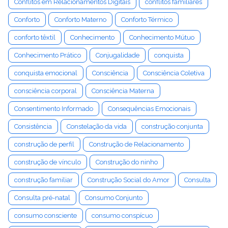
Conflitos em Relacionamentos Digitais
conflitos familiares
Conforto
Conforto Materno
Conforto Térmico
conforto têxtil
Conhecimento
Conhecimento Mútuo
Conhecimento Prático
Conjugalidade
conquista
conquista emocional
Consciência
Consciência Coletiva
consciência corporal
Consciência Materna
Consentimento Informado
Consequências Emocionais
Consistência
Constelação da vida
construção conjunta
construção de perfil
Construção de Relacionamento
construção de vínculo
Construção do ninho
construção familiar
Construção Social do Amor
Consulta
Consulta pré-natal
Consumo Conjunto
consumo consciente
consumo conspícuo