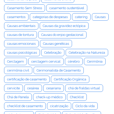
Casamento Sem Stress
casamento sustentável
casamentos
categorias de despesas
catering
Causas
Causas ambientais
Causas da gravidez ectópica
causas de tontura
Causas do enjoo gestacional
causas emocionais
Causas genéticas
causas psicológicas
Celebração
Celebração na Natureza
Cerclagem
cerclagem cervical
cérebro
Cerimônia
cerimônia civil
Cerimonialista de Casamento
certificação de casamento
Certificação Orgânica
cervicite
cesárea
cesariana
chá de fraldas virtual
Chá de Panela
check-up médico
Checklist
checklist de casamento
cicatrização
Ciclo da vida