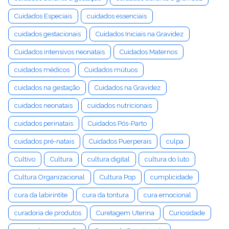
Cuidados Especiais
cuidados essenciais
cuidados gestacionais
Cuidados Iniciais na Gravidez
Cuidados intensivos neonatais
Cuidados Maternos
cuidados médicos
Cuidados mútuos
cuidados na gestação
Cuidados na Gravidez
cuidados neonatais
cuidados nutricionais
cuidados perinatais
Cuidados Pós-Parto
cuidados pré-natais
Cuidados Puerperais
culpa
Cultivo
Cultura
cultura digital
cultura do luto
Cultura Organizacional
Cultura Pop
cumplicidade
cura da labirintite
cura da tontura
cura emocional
curadoria de produtos
Curetagem Uterina
Curiosidade