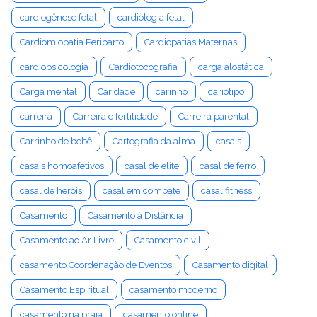
cardiogênese fetal
cardiologia fetal
Cardiomiopatia Periparto
Cardiopatias Maternas
cardiopsicologia
Cardiotocografia
carga alostática
Carga mental
Caridade
carinho
cariótipo
carreira
Carreira e fertilidade
Carreira parental
Carrinho de bebê
Cartografia da alma
casais
casais homoafetivos
casal de elite
casal de ferro
casal de heróis
casal em combate
casal fitness
Casamento
Casamento à Distância
Casamento ao Ar Livre
Casamento civil
casamento Coordenação de Eventos
Casamento digital
Casamento Espiritual
casamento moderno
casamento na praia
casamento online