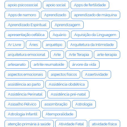
apoio psicossocial
apoio social
Apps de fertilidade
Apps de namoro
Aprendizado
aprendizado de máquina
Aprendizado Espiritual
Aprendizagem
apresentação cefálica
Aquário
Aquisição da Linguagem
Ar Livre
Áries
arquétipo
Arquitetura da Intimidade
arquitetura emocional
Arte
Arte Terapia
arte-terapia
artesanato
artrite reumatoide
árvore da vida
aspectos emocionais
aspectos físicos
Assertividade
assistência ao parto
Assistência obstétrica
Assistência Perinatal
Assistência pré-natal
Assoalho Pélvico
assombração
Astrologia
Astrologia Infantil
Atemporalidade
atenção primária à saúde
Atividade Fetal
atividade física