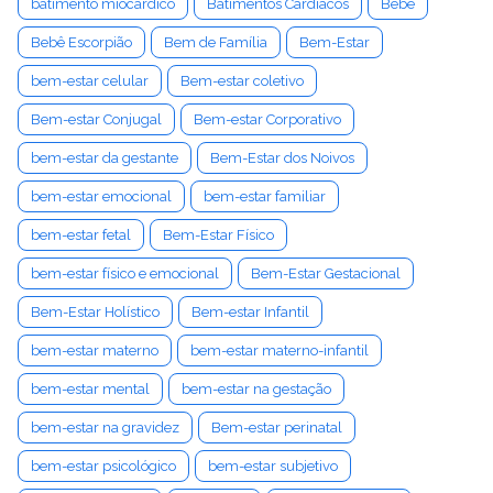
batimento miocárdico
Batimentos Cardíacos
Bebê
Bebê Escorpião
Bem de Família
Bem-Estar
bem-estar celular
Bem-estar coletivo
Bem-estar Conjugal
Bem-estar Corporativo
bem-estar da gestante
Bem-Estar dos Noivos
bem-estar emocional
bem-estar familiar
bem-estar fetal
Bem-Estar Físico
bem-estar físico e emocional
Bem-Estar Gestacional
Bem-Estar Holístico
Bem-estar Infantil
bem-estar materno
bem-estar materno-infantil
bem-estar mental
bem-estar na gestação
bem-estar na gravidez
Bem-estar perinatal
bem-estar psicológico
bem-estar subjetivo