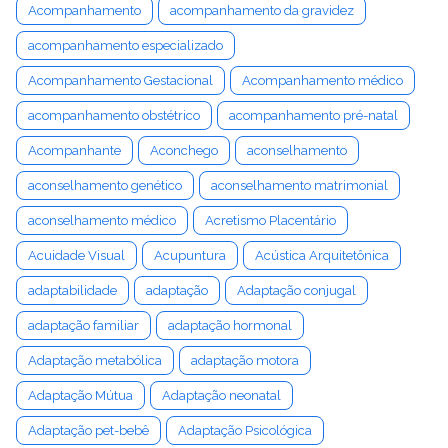
Acompanhamento
acompanhamento da gravidez
acompanhamento especializado
Acompanhamento Gestacional
Acompanhamento médico
acompanhamento obstétrico
acompanhamento pré-natal
Acompanhante
Aconchego
aconselhamento
aconselhamento genético
aconselhamento matrimonial
aconselhamento médico
Acretismo Placentário
Acuidade Visual
Acupuntura
Acústica Arquitetônica
adaptabilidade
adaptação
Adaptação conjugal
adaptação familiar
adaptação hormonal
Adaptação metabólica
adaptação motora
Adaptação Mútua
Adaptação neonatal
Adaptação pet-bebê
Adaptação Psicológica