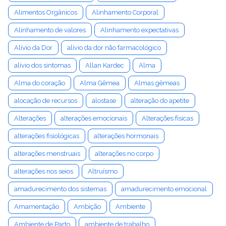
Alimentos Orgânicos
Alinhamento Corporal
Alinhamento de valores
Alinhamento expectativas
Alívio da Dor
alívio da dor não farmacológico
alívio dos sintomas
Allan Kardec
Alma
Alma do coração
Alma Gêmea
Almas gêmeas
alocação de recursos
alostase
alteração do apetite
Alterações
alterações emocionais
Alterações físicas
alterações fisiológicas
alterações hormonais
alterações menstruais
alterações no corpo
alterações nos seios
Altruísmo
amadurecimento dos sistemas
amadurecimento emocional
Amamentação
Ambição
Ambiente
Ambiente de Parto
ambiente de trabalho