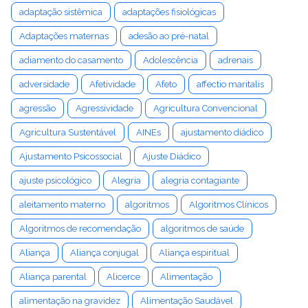
adaptação sistêmica
adaptações fisiológicas
Adaptações maternas
adesão ao pré-natal
adiamento do casamento
Adolescência
adrenais
adversidade
Afetividade
Afeto
affectio maritalis
agressão
Agressividade
Agricultura Convencional
Agricultura Sustentável
AINEs
ajustamento diádico
Ajustamento Psicossocial
Ajuste Diádico
ajuste psicológico
Alegria
alegria contagiante
aleitamento materno
algoritmos
Algoritmos Clínicos
Algoritmos de recomendação
algoritmos de saúde
Aliança
Aliança conjugal
Aliança espiritual
Aliança parental
Alicerce
Alimentação
alimentação na gravidez
Alimentação Saudável