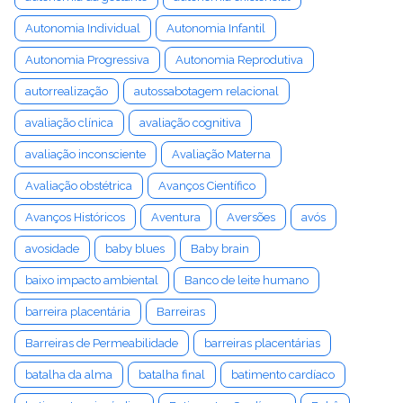
Autonomia Individual
Autonomia Infantil
Autonomia Progressiva
Autonomia Reprodutiva
autorrealização
autossabotagem relacional
avaliação clínica
avaliação cognitiva
avaliação inconsciente
Avaliação Materna
Avaliação obstétrica
Avanços Científico
Avanços Históricos
Aventura
Aversões
avós
avosidade
baby blues
Baby brain
baixo impacto ambiental
Banco de leite humano
barreira placentária
Barreiras
Barreiras de Permeabilidade
barreiras placentárias
batalha da alma
batalha final
batimento cardíaco