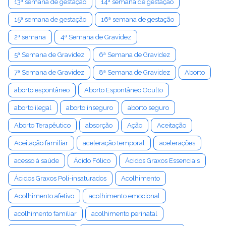
13ª semana de gestação
14ª semana de gestação
15ª semana de gestação
16ª semana de gestação
2ª semana
4ª Semana de Gravidez
5ª Semana de Gravidez
6ª Semana de Gravidez
7ª Semana de Gravidez
8ª Semana de Gravidez
Aborto
aborto espontâneo
Aborto Espontâneo Oculto
aborto ilegal
aborto inseguro
aborto seguro
Aborto Terapêutico
absorção
Ação
Aceitação
Aceitação familiar
aceleração temporal
acelerações
acesso à saúde
Ácido Fólico
Ácidos Graxos Essenciais
Ácidos Graxos Poli-insaturados
Acolhimento
Acolhimento afetivo
acolhimento emocional
acolhimento familiar
acolhimento perinatal