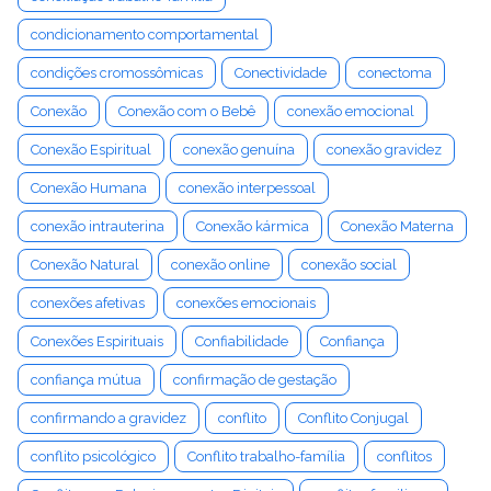
condicionamento comportamental
condições cromossômicas
Conectividade
conectoma
Conexão
Conexão com o Bebê
conexão emocional
Conexão Espiritual
conexão genuína
conexão gravidez
Conexão Humana
conexão interpessoal
conexão intrauterina
Conexão kármica
Conexão Materna
Conexão Natural
conexão online
conexão social
conexões afetivas
conexões emocionais
Conexões Espirituais
Confiabilidade
Confiança
confiança mútua
confirmação de gestação
confirmando a gravidez
conflito
Conflito Conjugal
conflito psicológico
Conflito trabalho-família
conflitos