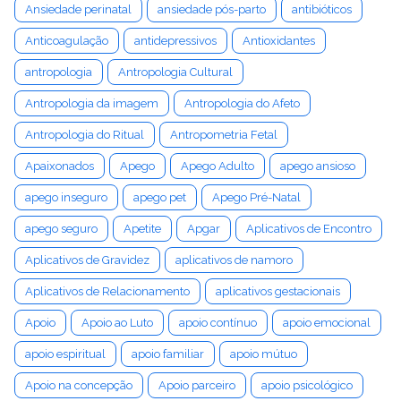
Ansiedade perinatal
ansiedade pós-parto
antibióticos
Anticoagulação
antidepressivos
Antioxidantes
antropologia
Antropologia Cultural
Antropologia da imagem
Antropologia do Afeto
Antropologia do Ritual
Antropometria Fetal
Apaixonados
Apego
Apego Adulto
apego ansioso
apego inseguro
apego pet
Apego Pré-Natal
apego seguro
Apetite
Apgar
Aplicativos de Encontro
Aplicativos de Gravidez
aplicativos de namoro
Aplicativos de Relacionamento
aplicativos gestacionais
Apoio
Apoio ao Luto
apoio contínuo
apoio emocional
apoio espiritual
apoio familiar
apoio mútuo
Apoio na concepção
Apoio parceiro
apoio psicológico