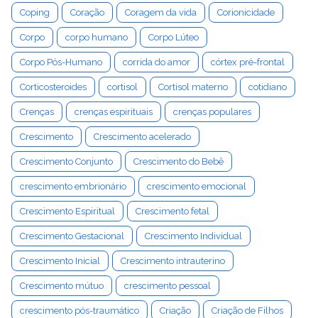
Coping
Coração
Coragem da vida
Corionicidade
Corpo
corpo humano
Corpo Lúteo
Corpo Pós-Humano
corrida do amor
córtex pré-frontal
Corticosteroides
cortisol
Cortisol materno
cotidiano
Crenças
crenças espirituais
crenças populares
Crescimento
Crescimento acelerado
Crescimento Conjunto
Crescimento do Bebê
crescimento embrionário
crescimento emocional
Crescimento Espiritual
Crescimento fetal
Crescimento Gestacional
Crescimento Individual
Crescimento Inicial
Crescimento intrauterino
Crescimento mútuo
crescimento pessoal
crescimento pós-traumático
Criação
Criação de Filhos