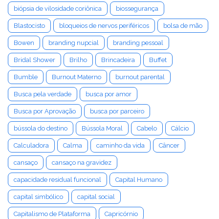
biópsia de vilosidade coriônica
biossegurança
Blastocisto
bloqueios de nervos periféricos
bolsa de mão
Bowen
branding nupcial
branding pessoal
Bridal Shower
Brilho
Brincadeira
Buffet
Bumble
Burnout Materno
burnout parental
Busca pela verdade
busca por amor
Busca por Aprovação
busca por parceiro
bússola do destino
Bússola Moral
Cabelo
Cálcio
Calculadora
Calma
caminho da vida
Câncer
cansaço
cansaço na gravidez
capacidade residual funcional
Capital Humano
capital simbólico
capital social
Capitalismo de Plataforma
Capricórnio