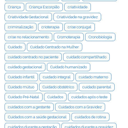
Criança
Criança Escorpião
criatividade
Criatividade Gestacional
Criatividade na gravidez
criminalização
crioterapia
crise conjugal
crise no relacionamento
Cromoterapia
Cronobiologia
Cuidado
Cuidado Centrado na Mulher
cuidado centrado no paciente
cuidado compartilhado
cuidado gestacional
Cuidado humanizado
Cuidado infantil
cuidado integral
cuidado materno
Cuidado mútuo
Cuidado obstétrico
cuidado parental
Cuidado Pré-Natal
Cuidados
cuidados após o teste
cuidados com a gestante
Cuidados com a Gravidez
Cuidados com a saúde gestacional
cuidados de rotina
cuidados durante a gestação
cuidados durante a gravidez