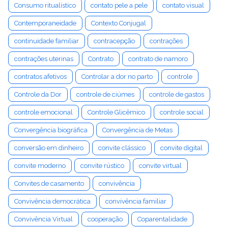
Consumo ritualístico
contato pele a pele
contato visual
Contemporaneidade
Contexto Conjugal
continuidade familiar
contracepção
contrações
contrações uterinas
Contrato
contrato de namoro
contratos afetivos
Controlar a dor no parto
controle
Controle da Dor
controle de ciúmes
controle de gastos
controle emocional
Controle Glicêmico
controle social
Convergência biográfica
Convergência de Metas
conversão em dinheiro
convite clássico
convite digital
convite moderno
convite rústico
convite virtual
Convites de casamento
convivência
Convivência democrática
convivência familiar
Convivência Virtual
cooperação
Coparentalidade