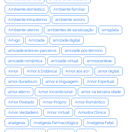
Ambiente doméstico
Ambiente familiar
Ambiente Intrauterino
ambiente sonoro
Ambiente uterino
ambientes de socialização
amígdala
Amigo
Amizade
amizade digital
amizade entre ex-parceiros
amizade pós-término
amizade romântica
amizade virtual
amniocentese
Amor
Amor à Distância
Amor aos 40+
amor digital
amor duradouro
amor e linguagem
Amor Espiritual
amor eterno
Amor Incondicional
amor na terceira idade
Amor Pixelado
Amor Próprio
Amor Romântico
Amor Verdadeiro
Amor Virtual
Amostra Clínica
analgesia
Analgesia Farmacológica
Analgesia Fetal