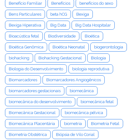
Benefício Familiar
Benefícios
benefícios do sexo
Bens Particulares
beta hCG
Bexiga
Bexiga Hiperativa
Big Data
Big Data Hospitalar
Bioacústica fetal
Biodiversidade
Bioética
Bioética Genômica
Bioética Neonatal
biogerontologia
biohacking
Biohacking Gestacional
Biologia
Biologia do Desenvolvimento
biologia reprodutiva
Biomarcadores
Biomarcadores Angiogênicos
biomarcadores gestacionais
biomecânica
biomecânica do desenvolvimento
biomecânica fetal
Biomecânica Gestacional
biomecânica pélvica
Biomecânica Placentária
biometria
Biometria Fetal
Biometria Obstétrica
Biópsia de Vilo Corial