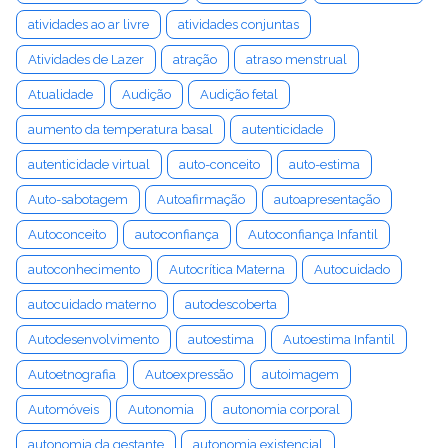
atividades ao ar livre
atividades conjuntas
Atividades de Lazer
atração
atraso menstrual
Atualidade
Audição
Audição fetal
aumento da temperatura basal
autenticidade
autenticidade virtual
auto-conceito
auto-estima
Auto-sabotagem
Autoafirmação
autoapresentação
Autoconceito
autoconfiança
Autoconfiança Infantil
autoconhecimento
Autocrítica Materna
Autocuidado
autocuidado materno
autodescoberta
Autodesenvolvimento
autoestima
Autoestima Infantil
Autoetnografia
Autoexpressão
autoimagem
Automóveis
Autonomia
autonomia corporal
autonomia da gestante
autonomia existencial