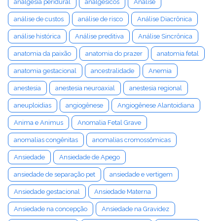
analgesia peridural
analgésicos
Análise
análise de custos
análise de risco
Análise Diacrônica
análise histórica
Análise preditiva
Análise Sincrônica
anatomia da paixão
anatomia do prazer
anatomia fetal
anatomia gestacional
ancestralidade
Anemia
anestesia
anestesia neuroaxial
anestesia regional
aneuploidias
angiogênese
Angiogênese Alantoidiana
Anima e Animus
Anomalia Fetal Grave
anomalias congênitas
anomalias cromossômicas
Ansiedade
Ansiedade de Apego
ansiedade de separação pet
ansiedade e vertigem
Ansiedade gestacional
Ansiedade Materna
Ansiedade na concepção
Ansiedade na Gravidez