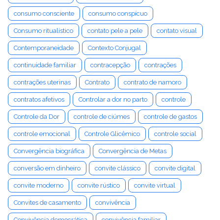
consumo consciente
consumo conspícuo
Consumo ritualístico
contato pele a pele
contato visual
Contemporaneidade
Contexto Conjugal
continuidade familiar
contracepção
contrações
contrações uterinas
Contrato
contrato de namoro
contratos afetivos
Controlar a dor no parto
controle
Controle da Dor
controle de ciúmes
controle de gastos
controle emocional
Controle Glicêmico
controle social
Convergência biográfica
Convergência de Metas
conversão em dinheiro
convite clássico
convite digital
convite moderno
convite rústico
convite virtual
Convites de casamento
convivência
Convivência democrática
convivência familiar