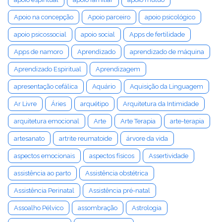
Apoio na concepção
Apoio parceiro
apoio psicológico
apoio psicossocial
apoio social
Apps de fertilidade
Apps de namoro
Aprendizado
aprendizado de máquina
Aprendizado Espiritual
Aprendizagem
apresentação cefálica
Aquário
Aquisição da Linguagem
Ar Livre
Áries
arquétipo
Arquitetura da Intimidade
arquitetura emocional
Arte
Arte Terapia
arte-terapia
artesanato
artrite reumatoide
árvore da vida
aspectos emocionais
aspectos físicos
Assertividade
assistência ao parto
Assistência obstétrica
Assistência Perinatal
Assistência pré-natal
Assoalho Pélvico
assombração
Astrologia