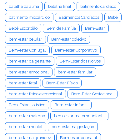
batalha da alma
batalha final
batimento cardíaco
batimento miocárdico
Batimentos Cardíacos
Bebê
Bebê Escorpião
Bem de Família
Bem-Estar
bem-estar celular
Bem-estar coletivo
Bem-estar Conjugal
Bem-estar Corporativo
bem-estar da gestante
Bem-Estar dos Noivos
bem-estar emocional
bem-estar familiar
bem-estar fetal
Bem-Estar Físico
bem-estar físico e emocional
Bem-Estar Gestacional
Bem-Estar Holístico
Bem-estar Infantil
bem-estar materno
bem-estar materno-infantil
bem-estar mental
bem-estar na gestação
bem-estar na gravidez
Bem-estar perinatal