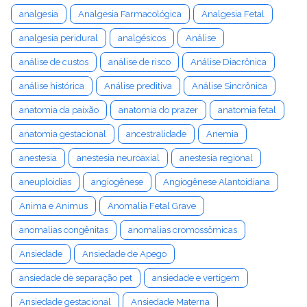
analgesia
Analgesia Farmacológica
Analgesia Fetal
analgesia peridural
analgésicos
Análise
análise de custos
análise de risco
Análise Diacrônica
análise histórica
Análise preditiva
Análise Sincrônica
anatomia da paixão
anatomia do prazer
anatomia fetal
anatomia gestacional
ancestralidade
Anemia
anestesia
anestesia neuroaxial
anestesia regional
aneuploidias
angiogênese
Angiogênese Alantoidiana
Anima e Animus
Anomalia Fetal Grave
anomalias congênitas
anomalias cromossômicas
Ansiedade
Ansiedade de Apego
ansiedade de separação pet
ansiedade e vertigem
Ansiedade gestacional
Ansiedade Materna