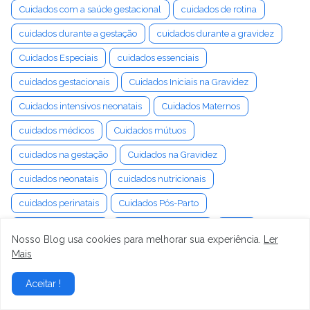
Cuidados com a saúde gestacional
cuidados de rotina
cuidados durante a gestação
cuidados durante a gravidez
Cuidados Especiais
cuidados essenciais
cuidados gestacionais
Cuidados Iniciais na Gravidez
Cuidados intensivos neonatais
Cuidados Maternos
cuidados médicos
Cuidados mútuos
cuidados na gestação
Cuidados na Gravidez
cuidados neonatais
cuidados nutricionais
cuidados perinatais
Cuidados Pós-Parto
cuidados pré-natais
Cuidados Puerperais
culpa
Nosso Blog usa cookies para melhorar sua experiência.
Ler
Cultivo
Cultura
cultura digital
cultura do luto
Mais
Cultura Organizacional
Cultura Pop
cumplicidade
Aceitar !
cura da labirintite
cura da tontura
cura emocional