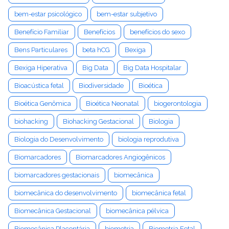
bem-estar psicológico
bem-estar subjetivo
Benefício Familiar
Benefícios
benefícios do sexo
Bens Particulares
beta hCG
Bexiga
Bexiga Hiperativa
Big Data
Big Data Hospitalar
Bioacústica fetal
Biodiversidade
Bioética
Bioética Genômica
Bioética Neonatal
biogerontologia
biohacking
Biohacking Gestacional
Biologia
Biologia do Desenvolvimento
biologia reprodutiva
Biomarcadores
Biomarcadores Angiogênicos
biomarcadores gestacionais
biomecânica
biomecânica do desenvolvimento
biomecânica fetal
Biomecânica Gestacional
biomecânica pélvica
Biomecânica Placentária
biometria
Biometria Fetal