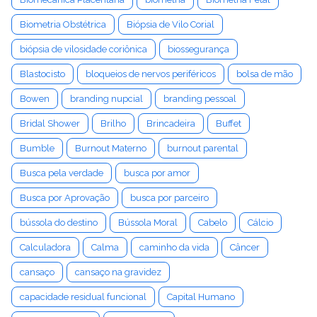
Biometria Obstétrica
Biópsia de Vilo Corial
biópsia de vilosidade coriônica
biossegurança
Blastocisto
bloqueios de nervos periféricos
bolsa de mão
Bowen
branding nupcial
branding pessoal
Bridal Shower
Brilho
Brincadeira
Buffet
Bumble
Burnout Materno
burnout parental
Busca pela verdade
busca por amor
Busca por Aprovação
busca por parceiro
bússola do destino
Bússola Moral
Cabelo
Cálcio
Calculadora
Calma
caminho da vida
Câncer
cansaço
cansaço na gravidez
capacidade residual funcional
Capital Humano