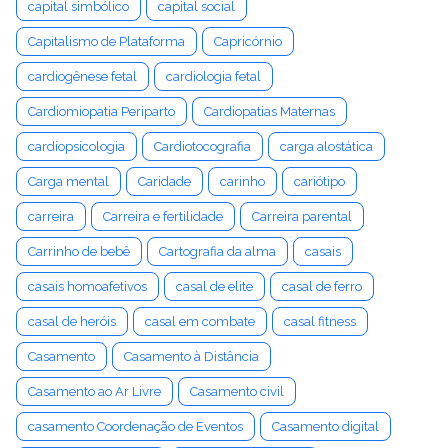
capital simbólico
capital social
Capitalismo de Plataforma
Capricórnio
cardiogênese fetal
cardiologia fetal
Cardiomiopatia Periparto
Cardiopatias Maternas
cardiopsicologia
Cardiotocografia
carga alostática
Carga mental
Caridade
carinho
cariótipo
carreira
Carreira e fertilidade
Carreira parental
Carrinho de bebê
Cartografia da alma
casais
casais homoafetivos
casal de elite
casal de ferro
casal de heróis
casal em combate
casal fitness
Casamento
Casamento à Distância
Casamento ao Ar Livre
Casamento civil
casamento Coordenação de Eventos
Casamento digital