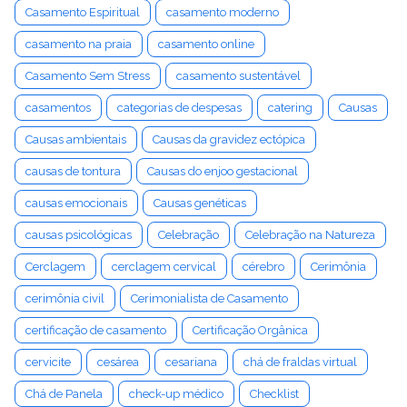
Casamento Espiritual
casamento moderno
casamento na praia
casamento online
Casamento Sem Stress
casamento sustentável
casamentos
categorias de despesas
catering
Causas
Causas ambientais
Causas da gravidez ectópica
causas de tontura
Causas do enjoo gestacional
causas emocionais
Causas genéticas
causas psicológicas
Celebração
Celebração na Natureza
Cerclagem
cerclagem cervical
cérebro
Cerimônia
cerimônia civil
Cerimonialista de Casamento
certificação de casamento
Certificação Orgânica
cervicite
cesárea
cesariana
chá de fraldas virtual
Chá de Panela
check-up médico
Checklist