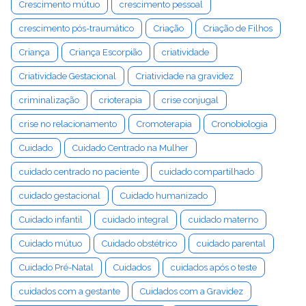
Crescimento mútuo
crescimento pessoal
crescimento pós-traumático
Criação
Criação de Filhos
Criança
Criança Escorpião
criatividade
Criatividade Gestacional
Criatividade na gravidez
criminalização
crioterapia
crise conjugal
crise no relacionamento
Cromoterapia
Cronobiologia
Cuidado
Cuidado Centrado na Mulher
cuidado centrado no paciente
cuidado compartilhado
cuidado gestacional
Cuidado humanizado
Cuidado infantil
cuidado integral
cuidado materno
Cuidado mútuo
Cuidado obstétrico
cuidado parental
Cuidado Pré-Natal
Cuidados
cuidados após o teste
cuidados com a gestante
Cuidados com a Gravidez