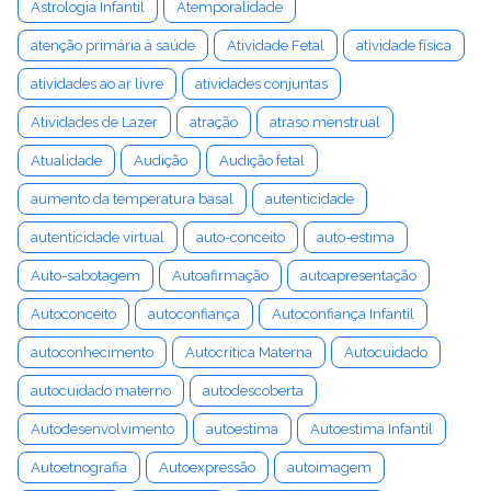
Astrologia Infantil
Atemporalidade
atenção primária à saúde
Atividade Fetal
atividade física
atividades ao ar livre
atividades conjuntas
Atividades de Lazer
atração
atraso menstrual
Atualidade
Audição
Audição fetal
aumento da temperatura basal
autenticidade
autenticidade virtual
auto-conceito
auto-estima
Auto-sabotagem
Autoafirmação
autoapresentação
Autoconceito
autoconfiança
Autoconfiança Infantil
autoconhecimento
Autocrítica Materna
Autocuidado
autocuidado materno
autodescoberta
Autodesenvolvimento
autoestima
Autoestima Infantil
Autoetnografia
Autoexpressão
autoimagem