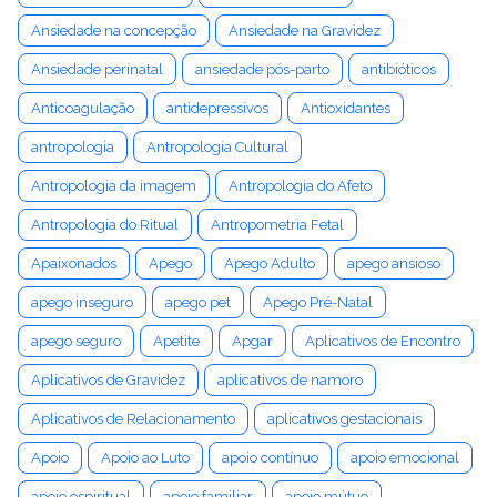
Ansiedade na concepção
Ansiedade na Gravidez
Ansiedade perinatal
ansiedade pós-parto
antibióticos
Anticoagulação
antidepressivos
Antioxidantes
antropologia
Antropologia Cultural
Antropologia da imagem
Antropologia do Afeto
Antropologia do Ritual
Antropometria Fetal
Apaixonados
Apego
Apego Adulto
apego ansioso
apego inseguro
apego pet
Apego Pré-Natal
apego seguro
Apetite
Apgar
Aplicativos de Encontro
Aplicativos de Gravidez
aplicativos de namoro
Aplicativos de Relacionamento
aplicativos gestacionais
Apoio
Apoio ao Luto
apoio contínuo
apoio emocional
apoio espiritual
apoio familiar
apoio mútuo