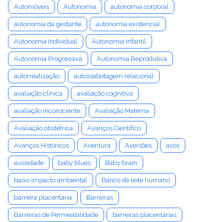
Automóveis
Autonomia
autonomia corporal
autonomia da gestante
autonomia existencial
Autonomia Individual
Autonomia Infantil
Autonomia Progressiva
Autonomia Reprodutiva
autorrealização
autossabotagem relacional
avaliação clínica
avaliação cognitiva
avaliação inconsciente
Avaliação Materna
Avaliação obstétrica
Avanços Científico
Avanços Históricos
Aventura
Aversões
avós
avosidade
baby blues
Baby brain
baixo impacto ambiental
Banco de leite humano
barreira placentária
Barreiras
Barreiras de Permeabilidade
barreiras placentárias