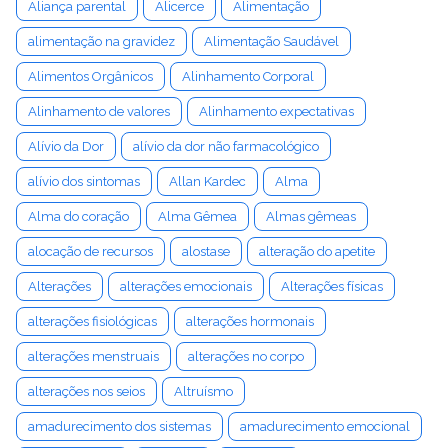
Aliança parental
Alicerce
Alimentação
alimentação na gravidez
Alimentação Saudável
Alimentos Orgânicos
Alinhamento Corporal
Alinhamento de valores
Alinhamento expectativas
Alívio da Dor
alívio da dor não farmacológico
alívio dos sintomas
Allan Kardec
Alma
Alma do coração
Alma Gêmea
Almas gêmeas
alocação de recursos
alostase
alteração do apetite
Alterações
alterações emocionais
Alterações físicas
alterações fisiológicas
alterações hormonais
alterações menstruais
alterações no corpo
alterações nos seios
Altruísmo
amadurecimento dos sistemas
amadurecimento emocional