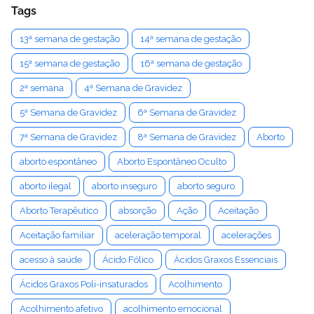
Tags
13ª semana de gestação
14ª semana de gestação
15ª semana de gestação
16ª semana de gestação
2ª semana
4ª Semana de Gravidez
5ª Semana de Gravidez
6ª Semana de Gravidez
7ª Semana de Gravidez
8ª Semana de Gravidez
Aborto
aborto espontâneo
Aborto Espontâneo Oculto
aborto ilegal
aborto inseguro
aborto seguro
Aborto Terapêutico
absorção
Ação
Aceitação
Aceitação familiar
aceleração temporal
acelerações
acesso à saúde
Ácido Fólico
Ácidos Graxos Essenciais
Ácidos Graxos Poli-insaturados
Acolhimento
Acolhimento afetivo
acolhimento emocional