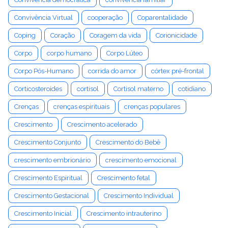
Convivência Virtual
cooperação
Coparentalidade
Coping
Coração
Coragem da vida
Corionicidade
Corpo
corpo humano
Corpo Lúteo
Corpo Pós-Humano
corrida do amor
córtex pré-frontal
Corticosteroides
cortisol
Cortisol materno
cotidiano
Crenças
crenças espirituais
crenças populares
Crescimento
Crescimento acelerado
Crescimento Conjunto
Crescimento do Bebê
crescimento embrionário
crescimento emocional
Crescimento Espiritual
Crescimento fetal
Crescimento Gestacional
Crescimento Individual
Crescimento Inicial
Crescimento intrauterino