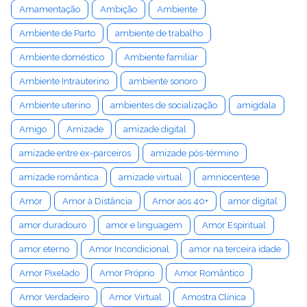
Amamentação
Ambição
Ambiente
Ambiente de Parto
ambiente de trabalho
Ambiente doméstico
Ambiente familiar
Ambiente Intrauterino
ambiente sonoro
Ambiente uterino
ambientes de socialização
amígdala
Amigo
Amizade
amizade digital
amizade entre ex-parceiros
amizade pós-término
amizade romântica
amizade virtual
amniocentese
Amor
Amor à Distância
Amor aos 40+
amor digital
amor duradouro
amor e linguagem
Amor Espiritual
amor eterno
Amor Incondicional
amor na terceira idade
Amor Pixelado
Amor Próprio
Amor Romântico
Amor Verdadeiro
Amor Virtual
Amostra Clínica