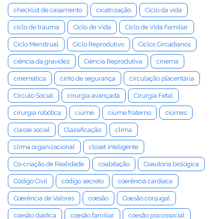
checklist de casamento
cicatrização
Ciclo da vida
ciclo de trauma
Ciclo de Vida
Ciclo de Vida Familiar
Ciclo Menstrual
Ciclo Reprodutivo
Ciclos Circadianos
ciência da gravidez
Ciência Reprodutiva
cinema
cinemática
cinto de segurança
circulação placentária
Círculo Social
cirurgia avançada
Cirurgia Fetal
cirurgia robótica
ciúme
ciúme fraterno
ciúmes
classe social
Classificação
clima
clima organizacional
closet inteligente
Co-criação de Realidade
coabitação
Coautoria biológica
Código Civil
código secreto
coerência cardíaca
Coerência de Valores
coesão
Coesão conjugal
coesão diádica
coesão familiar
coesão psicossocial