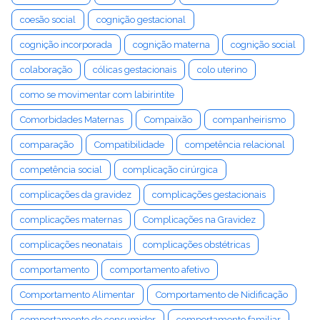
coesão social
cognição gestacional
cognição incorporada
cognição materna
cognição social
colaboração
cólicas gestacionais
colo uterino
como se movimentar com labirintite
Comorbidades Maternas
Compaixão
companheirismo
comparação
Compatibilidade
competência relacional
competência social
complicação cirúrgica
complicações da gravidez
complicações gestacionais
complicações maternas
Complicações na Gravidez
complicações neonatais
complicações obstétricas
comportamento
comportamento afetivo
Comportamento Alimentar
Comportamento de Nidificação
comportamento do consumidor
comportamento familiar