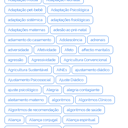
Adaptação pet-bebê
Adaptação Psicológica
adaptação sistêmica
adaptações fisiológicas
Adaptações maternas
adesão ao pré-natal
adiamento do casamento
Adolescência
adrenais
adversidade
Afetividade
Afeto
affectio maritalis
agressão
Agressividade
Agricultura Convencional
Agricultura Sustentável
AINEs
ajustamento diádico
Ajustamento Psicossocial
Ajuste Diádico
ajuste psicológico
Alegria
alegria contagiante
aleitamento materno
algoritmos
Algoritmos Clínicos
Algoritmos de recomendação
algoritmos de saúde
Aliança
Aliança conjugal
Aliança espiritual