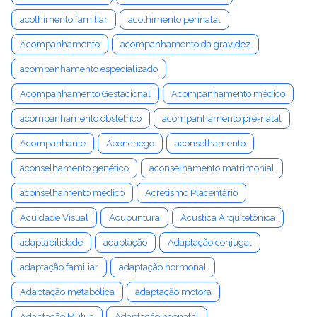
acolhimento familiar
acolhimento perinatal
Acompanhamento
acompanhamento da gravidez
acompanhamento especializado
Acompanhamento Gestacional
Acompanhamento médico
acompanhamento obstétrico
acompanhamento pré-natal
Acompanhante
Aconchego
aconselhamento
aconselhamento genético
aconselhamento matrimonial
aconselhamento médico
Acretismo Placentário
Acuidade Visual
Acupuntura
Acústica Arquitetônica
adaptabilidade
adaptação
Adaptação conjugal
adaptação familiar
adaptação hormonal
Adaptação metabólica
adaptação motora
Adaptação Mútua
Adaptação neonatal