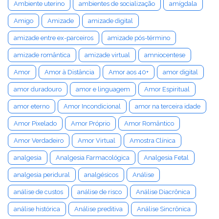
Ambiente uterino
ambientes de socialização
amígdala
Amigo
Amizade
amizade digital
amizade entre ex-parceiros
amizade pós-término
amizade romântica
amizade virtual
amniocentese
Amor
Amor à Distância
Amor aos 40+
amor digital
amor duradouro
amor e linguagem
Amor Espiritual
amor eterno
Amor Incondicional
amor na terceira idade
Amor Pixelado
Amor Próprio
Amor Romântico
Amor Verdadeiro
Amor Virtual
Amostra Clínica
analgesia
Analgesia Farmacológica
Analgesia Fetal
analgesia peridural
analgésicos
Análise
análise de custos
análise de risco
Análise Diacrônica
análise histórica
Análise preditiva
Análise Sincrônica