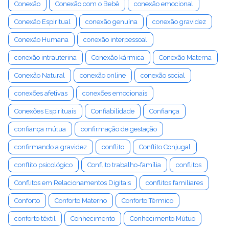
Conexão
Conexão com o Bebê
conexão emocional
Conexão Espiritual
conexão genuína
conexão gravidez
Conexão Humana
conexão interpessoal
conexão intrauterina
Conexão kármica
Conexão Materna
Conexão Natural
conexão online
conexão social
conexões afetivas
conexões emocionais
Conexões Espirituais
Confiabilidade
Confiança
confiança mútua
confirmação de gestação
confirmando a gravidez
conflito
Conflito Conjugal
conflito psicológico
Conflito trabalho-família
conflitos
Conflitos em Relacionamentos Digitais
conflitos familiares
Conforto
Conforto Materno
Conforto Térmico
conforto têxtil
Conhecimento
Conhecimento Mútuo