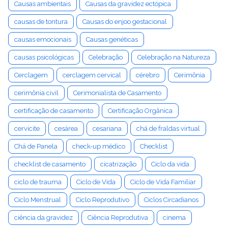
Causas ambientais
Causas da gravidez ectópica
causas de tontura
Causas do enjoo gestacional
causas emocionais
Causas genéticas
causas psicológicas
Celebração
Celebração na Natureza
Cerclagem
cerclagem cervical
cérebro
Cerimônia
cerimônia civil
Cerimonialista de Casamento
certificação de casamento
Certificação Orgânica
cervicite
cesárea
cesariana
chá de fraldas virtual
Chá de Panela
check-up médico
Checklist
checklist de casamento
cicatrização
Ciclo da vida
ciclo de trauma
Ciclo de Vida
Ciclo de Vida Familiar
Ciclo Menstrual
Ciclo Reprodutivo
Ciclos Circadianos
ciência da gravidez
Ciência Reprodutiva
cinema