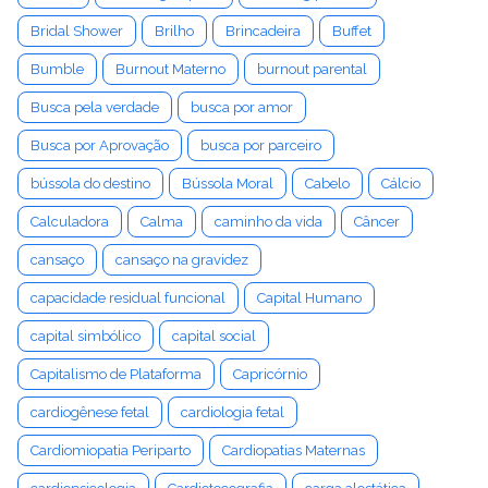
Bridal Shower
Brilho
Brincadeira
Buffet
Bumble
Burnout Materno
burnout parental
Busca pela verdade
busca por amor
Busca por Aprovação
busca por parceiro
bússola do destino
Bússola Moral
Cabelo
Cálcio
Calculadora
Calma
caminho da vida
Câncer
cansaço
cansaço na gravidez
capacidade residual funcional
Capital Humano
capital simbólico
capital social
Capitalismo de Plataforma
Capricórnio
cardiogênese fetal
cardiologia fetal
Cardiomiopatia Periparto
Cardiopatias Maternas