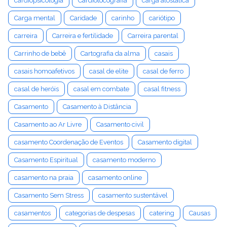
cardiopsicologia
Cardiotocografia
carga alostática
Carga mental
Caridade
carinho
cariótipo
carreira
Carreira e fertilidade
Carreira parental
Carrinho de bebê
Cartografia da alma
casais
casais homoafetivos
casal de elite
casal de ferro
casal de heróis
casal em combate
casal fitness
Casamento
Casamento à Distância
Casamento ao Ar Livre
Casamento civil
casamento Coordenação de Eventos
Casamento digital
Casamento Espiritual
casamento moderno
casamento na praia
casamento online
Casamento Sem Stress
casamento sustentável
casamentos
categorias de despesas
catering
Causas