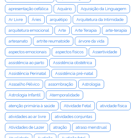
apresentação cefálica
Aquário
Aquisição da Linguagem
Ar Livre
Áries
arquétipo
Arquitetura da Intimidade
arquitetura emocional
Arte
Arte Terapia
arte-terapia
artesanato
artrite reumatoide
árvore da vida
aspectos emocionais
aspectos físicos
Assertividade
assistência ao parto
Assistência obstétrica
Assistência Perinatal
Assistência pré-natal
Assoalho Pélvico
assombração
Astrologia
Astrologia Infantil
Atemporalidade
atenção primária à saúde
Atividade Fetal
atividade física
atividades ao ar livre
atividades conjuntas
Atividades de Lazer
atração
atraso menstrual