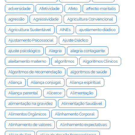
adversidade
Afetividade
Afeto
affectio maritalis
agressão
Agressividade
Agricultura Convencional
Agricultura Sustentável
AINEs
ajustamento diádico
Ajustamento Psicossocial
Ajuste Diádico
ajuste psicológico
Alegria
alegria contagiante
aleitamento materno
algoritmos
Algoritmos Clínicos
Algoritmos de recomendação
algoritmos de saúde
Aliança
Aliança conjugal
Aliança espiritual
Aliança parental
Alicerce
Alimentação
alimentação na gravidez
Alimentação Saudável
Alimentos Orgânicos
Alinhamento Corporal
Alinhamento de valores
Alinhamento expectativas