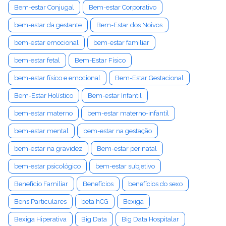
Bem-estar Conjugal
Bem-estar Corporativo
bem-estar da gestante
Bem-Estar dos Noivos
bem-estar emocional
bem-estar familiar
bem-estar fetal
Bem-Estar Físico
bem-estar físico e emocional
Bem-Estar Gestacional
Bem-Estar Holístico
Bem-estar Infantil
bem-estar materno
bem-estar materno-infantil
bem-estar mental
bem-estar na gestação
bem-estar na gravidez
Bem-estar perinatal
bem-estar psicológico
bem-estar subjetivo
Benefício Familiar
Benefícios
benefícios do sexo
Bens Particulares
beta hCG
Bexiga
Bexiga Hiperativa
Big Data
Big Data Hospitalar