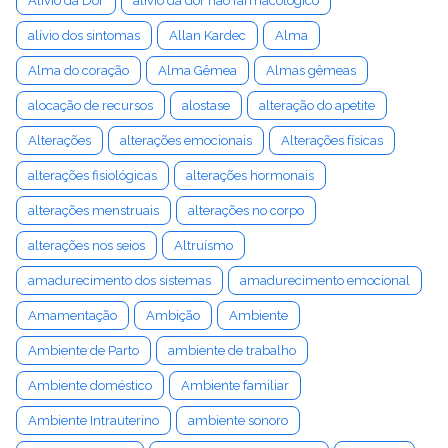
Alívio da Dor
alívio da dor não farmacológico
alívio dos sintomas
Allan Kardec
Alma
Alma do coração
Alma Gêmea
Almas gêmeas
alocação de recursos
alostase
alteração do apetite
Alterações
alterações emocionais
Alterações físicas
alterações fisiológicas
alterações hormonais
alterações menstruais
alterações no corpo
alterações nos seios
Altruísmo
amadurecimento dos sistemas
amadurecimento emocional
Amamentação
Ambição
Ambiente
Ambiente de Parto
ambiente de trabalho
Ambiente doméstico
Ambiente familiar
Ambiente Intrauterino
ambiente sonoro