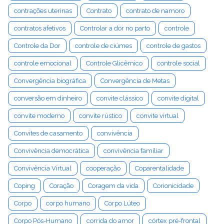
contrações uterinas
Contrato
contrato de namoro
contratos afetivos
Controlar a dor no parto
controle
Controle da Dor
controle de ciúmes
controle de gastos
controle emocional
Controle Glicêmico
controle social
Convergência biográfica
Convergência de Metas
conversão em dinheiro
convite clássico
convite digital
convite moderno
convite rústico
convite virtual
Convites de casamento
convivência
Convivência democrática
convivência familiar
Convivência Virtual
cooperação
Coparentalidade
Coping
Coração
Coragem da vida
Corionicidade
Corpo
corpo humano
Corpo Lúteo
Corpo Pós-Humano
corrida do amor
córtex pré-frontal