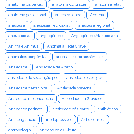
anatomia da paixão
anatomia do prazer
anatomia fetal
anatomia gestacional
ancestralidade
Anemia
anestesia
anestesia neuroaxial
anestesia regional
aneuploidias
angiogênese
Angiogênese Alantoidiana
Anima e Animus
Anomalia Fetal Grave
anomalias congênitas
anomalias cromossômicas
Ansiedade
Ansiedade de Apego
ansiedade de separação pet
ansiedade e vertigem
Ansiedade gestacional
Ansiedade Materna
Ansiedade na concepção
Ansiedade na Gravidez
Ansiedade perinatal
ansiedade pós-parto
antibióticos
Anticoagulação
antidepressivos
Antioxidantes
antropologia
Antropologia Cultural