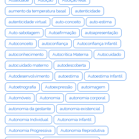
Atualidade
Audição
Audição fetal
aumento da temperatura basal
autenticidade
autenticidade virtual
auto-conceito
auto-estima
Auto-sabotagem
Autoafirmação
autoapresentação
Autoconceito
autoconfiança
Autoconfiança Infantil
autoconhecimento
Autocrítica Materna
Autocuidado
autocuidado materno
autodescoberta
Autodesenvolvimento
autoestima
Autoestima Infantil
Autoetnografia
Autoexpressão
autoimagem
Automóveis
Autonomia
autonomia corporal
autonomia da gestante
autonomia existencial
Autonomia Individual
Autonomia Infantil
Autonomia Progressiva
Autonomia Reprodutiva