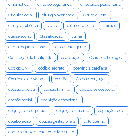
cinemática
cinto de segurança
circulação placentária
Círculo Social
cirurgia avançada
Cirurgia Fetal
cirurgia robótica
ciúme
ciúme fraterno
ciúmes
classe social
Classificação
clima
clima organizacional
closet inteligente
Co-criação de Realidade
coabitação
Coautoria biológica
Código Civil
código secreto
coerência cardíaca
Coerência de Valores
coesão
Coesão conjugal
coesão diádica
coesão familiar
coesão psicossocial
coesão social
cognição gestacional
cognição incorporada
cognição materna
cognição social
colaboração
cólicas gestacionais
colo uterino
como se movimentar com labirintite