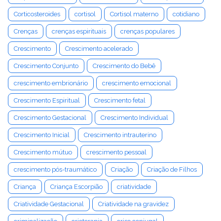
Corticosteroides
cortisol
Cortisol materno
cotidiano
Crenças
crenças espirituais
crenças populares
Crescimento
Crescimento acelerado
Crescimento Conjunto
Crescimento do Bebê
crescimento embrionário
crescimento emocional
Crescimento Espiritual
Crescimento fetal
Crescimento Gestacional
Crescimento Individual
Crescimento Inicial
Crescimento intrauterino
Crescimento mútuo
crescimento pessoal
crescimento pós-traumático
Criação
Criação de Filhos
Criança
Criança Escorpião
criatividade
Criatividade Gestacional
Criatividade na gravidez