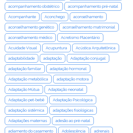
acompanhamento obstétrico
acompanhamento pré-natal
Acompanhante
Aconchego
aconselhamento
aconselhamento genético
aconselhamento matrimonial
aconselhamento médico
Acretismo Placentário
Acuidade Visual
Acupuntura
Acústica Arquitetônica
adaptabilidade
adaptação
Adaptação conjugal
adaptação familiar
adaptação hormonal
Adaptação metabólica
adaptação motora
Adaptação Mútua
Adaptação neonatal
Adaptação pet-bebê
Adaptação Psicológica
adaptação sistêmica
adaptações fisiológicas
Adaptações maternas
adesão ao pré-natal
adiamento do casamento
Adolescência
adrenais