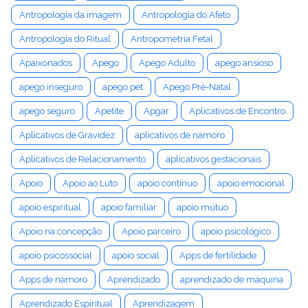
Antropologia da imagem
Antropologia do Afeto
Antropologia do Ritual
Antropometria Fetal
Apaixonados
Apego
Apego Adulto
apego ansioso
apego inseguro
apego pet
Apego Pré-Natal
apego seguro
Apetite
Apgar
Aplicativos de Encontro
Aplicativos de Gravidez
aplicativos de namoro
Aplicativos de Relacionamento
aplicativos gestacionais
Apoio
Apoio ao Luto
apoio contínuo
apoio emocional
apoio espiritual
apoio familiar
apoio mútuo
Apoio na concepção
Apoio parceiro
apoio psicológico
apoio psicossocial
apoio social
Apps de fertilidade
Apps de namoro
Aprendizado
aprendizado de máquina
Aprendizado Espiritual
Aprendizagem