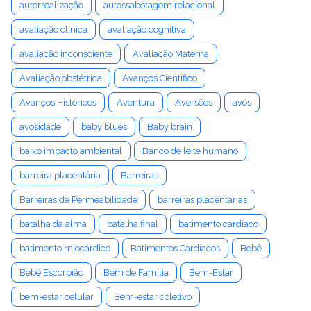
autorrealização
autossabotagem relacional
avaliação clínica
avaliação cognitiva
avaliação inconsciente
Avaliação Materna
Avaliação obstétrica
Avanços Científico
Avanços Históricos
Aventura
Aversões
avós
avosidade
baby blues
Baby brain
baixo impacto ambiental
Banco de leite humano
barreira placentária
Barreiras
Barreiras de Permeabilidade
barreiras placentárias
batalha da alma
batalha final
batimento cardíaco
batimento miocárdico
Batimentos Cardíacos
Bebê
Bebê Escorpião
Bem de Família
Bem-Estar
bem-estar celular
Bem-estar coletivo