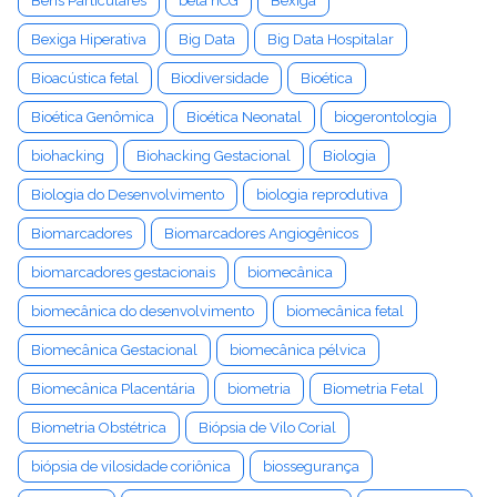
Bens Particulares
beta hCG
Bexiga
Bexiga Hiperativa
Big Data
Big Data Hospitalar
Bioacústica fetal
Biodiversidade
Bioética
Bioética Genômica
Bioética Neonatal
biogerontologia
biohacking
Biohacking Gestacional
Biologia
Biologia do Desenvolvimento
biologia reprodutiva
Biomarcadores
Biomarcadores Angiogênicos
biomarcadores gestacionais
biomecânica
biomecânica do desenvolvimento
biomecânica fetal
Biomecânica Gestacional
biomecânica pélvica
Biomecânica Placentária
biometria
Biometria Fetal
Biometria Obstétrica
Biópsia de Vilo Corial
biópsia de vilosidade coriônica
biossegurança