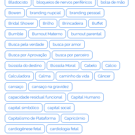
Blastocisto
bloqueios de nervos periféricos
bolsa de mão
Bowen
branding nupcial
branding pessoal
Bridal Shower
Brilho
Brincadeira
Buffet
Bumble
Burnout Materno
burnout parental
Busca pela verdade
busca por amor
Busca por Aprovação
busca por parceiro
bússola do destino
Bússola Moral
Cabelo
Cálcio
Calculadora
Calma
caminho da vida
Câncer
cansaço
cansaço na gravidez
capacidade residual funcional
Capital Humano
capital simbólico
capital social
Capitalismo de Plataforma
Capricórnio
cardiogênese fetal
cardiologia fetal