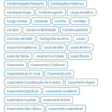
Cardiomiopatia Periparto
Cardiopatias Maternas
cardiopsicologia
Cardiotocografia
carga alostática
Carga mental
Caridade
carinho
cariótipo
carreira
Carreira e fertilidade
Carreira parental
Carrinho de bebê
Cartografia da alma
casais
casais homoafetivos
casal de elite
casal de ferro
casal de heróis
casal em combate
casal fitness
Casamento
Casamento à Distância
Casamento ao Ar Livre
Casamento civil
casamento Coordenação de Eventos
Casamento digital
Casamento Espiritual
casamento moderno
casamento na praia
casamento online
Casamento Sem Stress
casamento sustentável