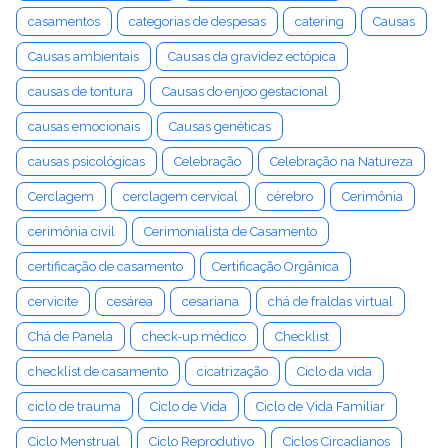
casamentos
categorias de despesas
catering
Causas
Causas ambientais
Causas da gravidez ectópica
causas de tontura
Causas do enjoo gestacional
causas emocionais
Causas genéticas
causas psicológicas
Celebração
Celebração na Natureza
Cerclagem
cerclagem cervical
cérebro
Cerimônia
cerimônia civil
Cerimonialista de Casamento
certificação de casamento
Certificação Orgânica
cervicite
cesárea
cesariana
chá de fraldas virtual
Chá de Panela
check-up médico
Checklist
checklist de casamento
cicatrização
Ciclo da vida
ciclo de trauma
Ciclo de Vida
Ciclo de Vida Familiar
Ciclo Menstrual
Ciclo Reprodutivo
Ciclos Circadianos