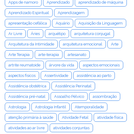
Apps de namoro
Aprendizado
aprendizado de máquina
Aprendizado Espiritual
Aprendizagem
apresentação cefálica
Aquário
Aquisição da Linguagem
Ar Livre
Áries
arquétipo
arquitetura conjugal
Arquitetura da Intimidade
arquitetura emocional
Arte
Arte Terapia
arte-terapia
artesanato
artrite reumatoide
árvore da vida
aspectos emocionais
aspectos físicos
Assertividade
assistência ao parto
Assistência obstétrica
Assistência Perinatal
Assistência pré-natal
Assoalho Pélvico
assombração
Astrologia
Astrologia Infantil
Atemporalidade
atenção primária à saúde
Atividade Fetal
atividade física
atividades ao ar livre
atividades conjuntas