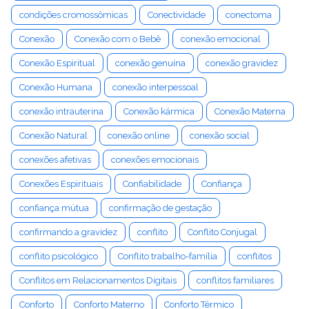
condições cromossômicas
Conectividade
conectoma
Conexão
Conexão com o Bebê
conexão emocional
Conexão Espiritual
conexão genuína
conexão gravidez
Conexão Humana
conexão interpessoal
conexão intrauterina
Conexão kármica
Conexão Materna
Conexão Natural
conexão online
conexão social
conexões afetivas
conexões emocionais
Conexões Espirituais
Confiabilidade
Confiança
confiança mútua
confirmação de gestação
confirmando a gravidez
conflito
Conflito Conjugal
conflito psicológico
Conflito trabalho-família
conflitos
Conflitos em Relacionamentos Digitais
conflitos familiares
Conforto
Conforto Materno
Conforto Térmico