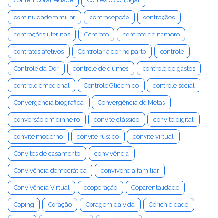
Contemporaneidade
Contexto Conjugal
continuidade familiar
contracepção
contrações
contrações uterinas
Contrato
contrato de namoro
contratos afetivos
Controlar a dor no parto
controle
Controle da Dor
controle de ciúmes
controle de gastos
controle emocional
Controle Glicêmico
controle social
Convergência biográfica
Convergência de Metas
conversão em dinheiro
convite clássico
convite digital
convite moderno
convite rústico
convite virtual
Convites de casamento
convivência
Convivência democrática
convivência familiar
Convivência Virtual
cooperação
Coparentalidade
Coping
Coração
Coragem da vida
Corionicidade