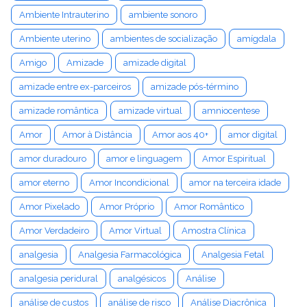
Ambiente Intrauterino
ambiente sonoro
Ambiente uterino
ambientes de socialização
amígdala
Amigo
Amizade
amizade digital
amizade entre ex-parceiros
amizade pós-término
amizade romântica
amizade virtual
amniocentese
Amor
Amor à Distância
Amor aos 40+
amor digital
amor duradouro
amor e linguagem
Amor Espiritual
amor eterno
Amor Incondicional
amor na terceira idade
Amor Pixelado
Amor Próprio
Amor Romântico
Amor Verdadeiro
Amor Virtual
Amostra Clínica
analgesia
Analgesia Farmacológica
Analgesia Fetal
analgesia peridural
analgésicos
Análise
análise de custos
análise de risco
Análise Diacrônica