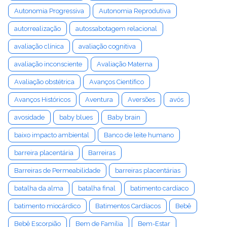
Autonomia Progressiva
Autonomia Reprodutiva
autorrealização
autossabotagem relacional
avaliação clínica
avaliação cognitiva
avaliação inconsciente
Avaliação Materna
Avaliação obstétrica
Avanços Científico
Avanços Históricos
Aventura
Aversões
avós
avosidade
baby blues
Baby brain
baixo impacto ambiental
Banco de leite humano
barreira placentária
Barreiras
Barreiras de Permeabilidade
barreiras placentárias
batalha da alma
batalha final
batimento cardíaco
batimento miocárdico
Batimentos Cardíacos
Bebê
Bebê Escorpião
Bem de Família
Bem-Estar