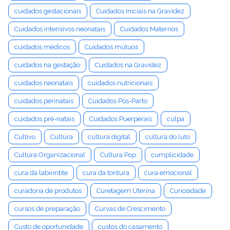
cuidados gestacionais
Cuidados Iniciais na Gravidez
Cuidados intensivos neonatais
Cuidados Maternos
cuidados médicos
Cuidados mútuos
cuidados na gestação
Cuidados na Gravidez
cuidados neonatais
cuidados nutricionais
cuidados perinatais
Cuidados Pós-Parto
cuidados pré-natais
Cuidados Puerperais
culpa
Cultivo
Cultura
cultura digital
cultura do luto
Cultura Organizacional
Cultura Pop
cumplicidade
cura da labirintite
cura da tontura
cura emocional
curadoria de produtos
Curetagem Uterina
Curiosidade
cursos de preparação
Curvas de Crescimento
Custo de oportunidade
custos do casamento