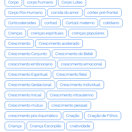
Corpo
corpo humano
Corpo Lúteo
Corpo Pós-Humano
corrida do amor
córtex pré-frontal
Corticosteroides
cortisol
Cortisol materno
cotidiano
Crenças
crenças espirituais
crenças populares
Crescimento
Crescimento acelerado
Crescimento Conjunto
Crescimento do Bebê
crescimento embrionário
crescimento emocional
Crescimento Espiritual
Crescimento fetal
Crescimento Gestacional
Crescimento Individual
Crescimento Inicial
Crescimento intrauterino
Crescimento mútuo
crescimento pessoal
crescimento pós-traumático
Criação
Criação de Filhos
Criança
Criança Escorpião
criatividade