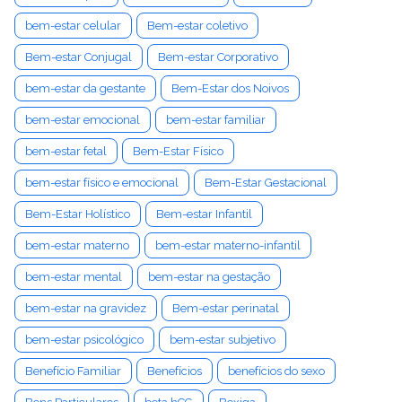
bem-estar celular
Bem-estar coletivo
Bem-estar Conjugal
Bem-estar Corporativo
bem-estar da gestante
Bem-Estar dos Noivos
bem-estar emocional
bem-estar familiar
bem-estar fetal
Bem-Estar Físico
bem-estar físico e emocional
Bem-Estar Gestacional
Bem-Estar Holístico
Bem-estar Infantil
bem-estar materno
bem-estar materno-infantil
bem-estar mental
bem-estar na gestação
bem-estar na gravidez
Bem-estar perinatal
bem-estar psicológico
bem-estar subjetivo
Benefício Familiar
Benefícios
benefícios do sexo