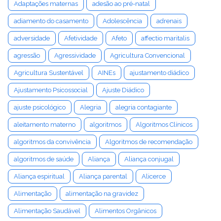
Adaptações maternas
adesão ao pré-natal
adiamento do casamento
Adolescência
adrenais
adversidade
Afetividade
Afeto
affectio maritalis
agressão
Agressividade
Agricultura Convencional
Agricultura Sustentável
AINEs
ajustamento diádico
Ajustamento Psicossocial
Ajuste Diádico
ajuste psicológico
Alegria
alegria contagiante
aleitamento materno
algoritmos
Algoritmos Clínicos
algoritmos da convivência
Algoritmos de recomendação
algoritmos de saúde
Aliança
Aliança conjugal
Aliança espiritual
Aliança parental
Alicerce
Alimentação
alimentação na gravidez
Alimentação Saudável
Alimentos Orgânicos