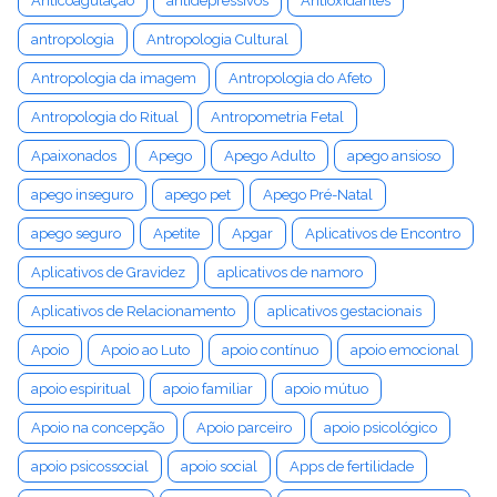
Anticoagulação
antidepressivos
Antioxidantes
antropologia
Antropologia Cultural
Antropologia da imagem
Antropologia do Afeto
Antropologia do Ritual
Antropometria Fetal
Apaixonados
Apego
Apego Adulto
apego ansioso
apego inseguro
apego pet
Apego Pré-Natal
apego seguro
Apetite
Apgar
Aplicativos de Encontro
Aplicativos de Gravidez
aplicativos de namoro
Aplicativos de Relacionamento
aplicativos gestacionais
Apoio
Apoio ao Luto
apoio contínuo
apoio emocional
apoio espiritual
apoio familiar
apoio mútuo
Apoio na concepção
Apoio parceiro
apoio psicológico
apoio psicossocial
apoio social
Apps de fertilidade