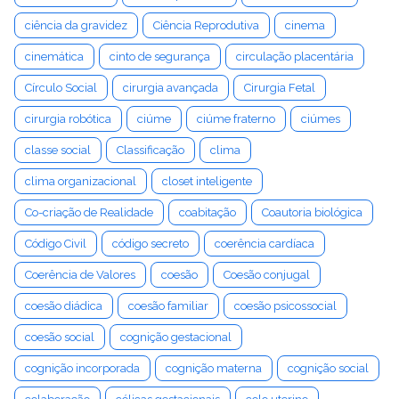
ciência da gravidez
Ciência Reprodutiva
cinema
cinemática
cinto de segurança
circulação placentária
Círculo Social
cirurgia avançada
Cirurgia Fetal
cirurgia robótica
ciúme
ciúme fraterno
ciúmes
classe social
Classificação
clima
clima organizacional
closet inteligente
Co-criação de Realidade
coabitação
Coautoria biológica
Código Civil
código secreto
coerência cardíaca
Coerência de Valores
coesão
Coesão conjugal
coesão diádica
coesão familiar
coesão psicossocial
coesão social
cognição gestacional
cognição incorporada
cognição materna
cognição social