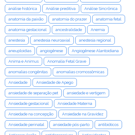
análise histórica
Análise preditiva
Análise Sincrônica
anatomia da paixão
anatomia do prazer
anatomia fetal
anatomia gestacional
ancestralidade
Anemia
anestesia
anestesia neuroaxial
anestesia regional
aneuploidias
angiogênese
Angiogênese Alantoidiana
Anima e Animus
Anomalia Fetal Grave
anomalias congênitas
anomalias cromossômicas
Ansiedade
Ansiedade de Apego
ansiedade de separação pet
ansiedade e vertigem
Ansiedade gestacional
Ansiedade Materna
Ansiedade na concepção
Ansiedade na Gravidez
Ansiedade perinatal
ansiedade pós-parto
antibióticos