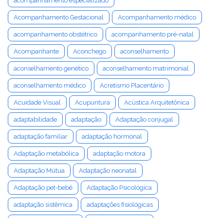
acompanhamento especializado
Acompanhamento Gestacional
Acompanhamento médico
acompanhamento obstétrico
acompanhamento pré-natal
Acompanhante
Aconchego
aconselhamento
aconselhamento genético
aconselhamento matrimonial
aconselhamento médico
Acretismo Placentário
Acuidade Visual
Acupuntura
Acústica Arquitetônica
adaptabilidade
adaptação
Adaptação conjugal
adaptação familiar
adaptação hormonal
Adaptação metabólica
adaptação motora
Adaptação Mútua
Adaptação neonatal
Adaptação pet-bebê
Adaptação Psicológica
adaptação sistêmica
adaptações fisiológicas