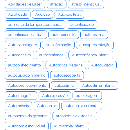
Atividades de Lazer
atração
atraso menstrual
Atualidade
Audição
Audição fetal
aumento da temperatura basal
autenticidade
autenticidade virtual
auto-conceito
auto-estima
Auto-sabotagem
Autoafirmação
autoapresentação
Autoconceito
autoconfiança
Autoconfiança Infantil
autoconhecimento
Autocrítica Materna
Autocuidado
autocuidado materno
autodescoberta
Autodesenvolvimento
autoestima
Autoestima Infantil
Autoetnografia
Autoexpressão
autoimagem
Automóveis
Autonomia
autonomia corporal
autonomia da gestante
autonomia existencial
Autonomia Individual
Autonomia Infantil