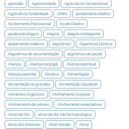
agressão
Agressividade
Agricultura Convencional
Agricultura Sustentável
AINEs
ajustamento diádico
Ajustamento Psicossocial
Ajuste Diádico
ajuste psicológico
Alegria
alegria contagiante
aleitamento materno
algoritmos
Algoritmos Clínicos
Algoritmos de recomendação
algoritmos de saúde
Aliança
Aliança conjugal
Aliança espiritual
Aliança parental
Alicerce
Alimentação
alimentação na gravidez
Alimentação Saudável
Alimentos Orgânicos
Alinhamento Corporal
Alinhamento de valores
Alinhamento expectativas
Alívio da Dor
alívio da dor não farmacológico
alívio dos sintomas
Allan Kardec
Alma