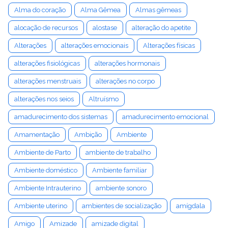
Alma do coração
Alma Gêmea
Almas gêmeas
alocação de recursos
alostase
alteração do apetite
Alterações
alterações emocionais
Alterações físicas
alterações fisiológicas
alterações hormonais
alterações menstruais
alterações no corpo
alterações nos seios
Altruísmo
amadurecimento dos sistemas
amadurecimento emocional
Amamentação
Ambição
Ambiente
Ambiente de Parto
ambiente de trabalho
Ambiente doméstico
Ambiente familiar
Ambiente Intrauterino
ambiente sonoro
Ambiente uterino
ambientes de socialização
amígdala
Amigo
Amizade
amizade digital