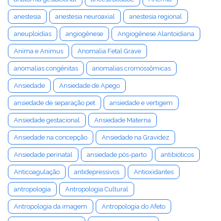
anestesia
anestesia neuroaxial
anestesia regional
aneuploidias
angiogênese
Angiogênese Alantoidiana
Anima e Animus
Anomalia Fetal Grave
anomalias congênitas
anomalias cromossômicas
Ansiedade
Ansiedade de Apego
ansiedade de separação pet
ansiedade e vertigem
Ansiedade gestacional
Ansiedade Materna
Ansiedade na concepção
Ansiedade na Gravidez
Ansiedade perinatal
ansiedade pós-parto
antibióticos
Anticoagulação
antidepressivos
Antioxidantes
antropologia
Antropologia Cultural
Antropologia da imagem
Antropologia do Afeto