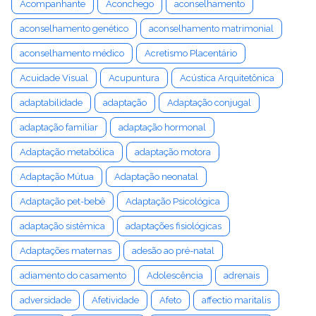
Acompanhante
Aconchego
aconselhamento
aconselhamento genético
aconselhamento matrimonial
aconselhamento médico
Acretismo Placentário
Acuidade Visual
Acupuntura
Acústica Arquitetônica
adaptabilidade
adaptação
Adaptação conjugal
adaptação familiar
adaptação hormonal
Adaptação metabólica
adaptação motora
Adaptação Mútua
Adaptação neonatal
Adaptação pet-bebê
Adaptação Psicológica
adaptação sistêmica
adaptações fisiológicas
Adaptações maternas
adesão ao pré-natal
adiamento do casamento
Adolescência
adrenais
adversidade
Afetividade
Afeto
affectio maritalis