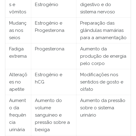
s e
Estrogênio
digestivo e do
vômitos
sistema nervoso
Mudanç
Estrogênio e
Preparação das
as nos
Progesterona
glândulas mamárias
seios
para a amamentação
Fadiga
Progesterona
Aumento da
extrema
produção de energia
pelo corpo
Alteraçõ
Estrogênio e
Modificações nos
es no
hCG
sentidos de gosto e
apetite
olfato
Aument
Aumento do
Aumento da pressão
o da
volume
sobre o sistema
frequên
sanguíneo e
urinário
cia
pressão sobre a
urinária
bexiga