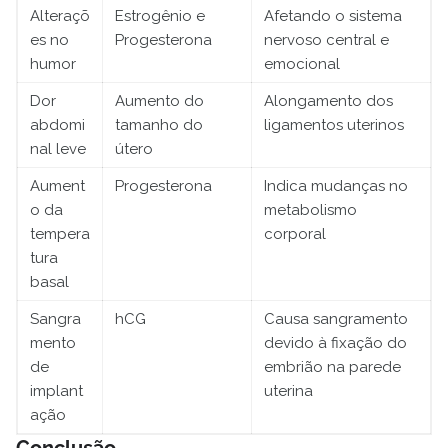
Alteraçõ
Estrogênio e
Afetando o sistema
es no
Progesterona
nervoso central e
humor
emocional
Dor
Aumento do
Alongamento dos
abdomi
tamanho do
ligamentos uterinos
nal leve
útero
Aument
Progesterona
Indica mudanças no
o da
metabolismo
tempera
corporal
tura
basal
Sangra
hCG
Causa sangramento
mento
devido à fixação do
de
embrião na parede
implant
uterina
ação
Conclusão