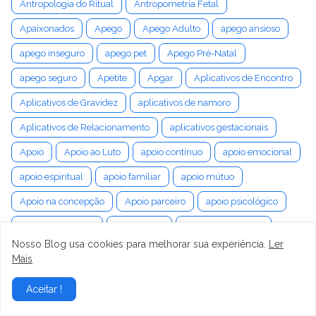
Antropologia do Ritual
Antropometria Fetal
Apaixonados
Apego
Apego Adulto
apego ansioso
apego inseguro
apego pet
Apego Pré-Natal
apego seguro
Apetite
Apgar
Aplicativos de Encontro
Aplicativos de Gravidez
aplicativos de namoro
Aplicativos de Relacionamento
aplicativos gestacionais
Apoio
Apoio ao Luto
apoio contínuo
apoio emocional
apoio espiritual
apoio familiar
apoio mútuo
Apoio na concepção
Apoio parceiro
apoio psicológico
apoio psicossocial
apoio social
Apps de fertilidade
Nosso Blog usa cookies para melhorar sua experiência.
Ler
Apps de namoro
Aprendizado
aprendizado de máquina
Mais
Aprendizado Espiritual
Aprendizagem
Aceitar !
apresentação cefálica
Aquário
Aquisição da Linguagem