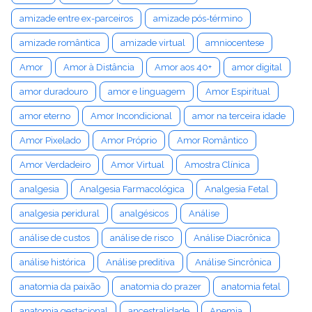
amizade entre ex-parceiros
amizade pós-término
amizade romântica
amizade virtual
amniocentese
Amor
Amor à Distância
Amor aos 40+
amor digital
amor duradouro
amor e linguagem
Amor Espiritual
amor eterno
Amor Incondicional
amor na terceira idade
Amor Pixelado
Amor Próprio
Amor Romântico
Amor Verdadeiro
Amor Virtual
Amostra Clínica
analgesia
Analgesia Farmacológica
Analgesia Fetal
analgesia peridural
analgésicos
Análise
análise de custos
análise de risco
Análise Diacrônica
análise histórica
Análise preditiva
Análise Sincrônica
anatomia da paixão
anatomia do prazer
anatomia fetal
anatomia gestacional
ancestralidade
Anemia