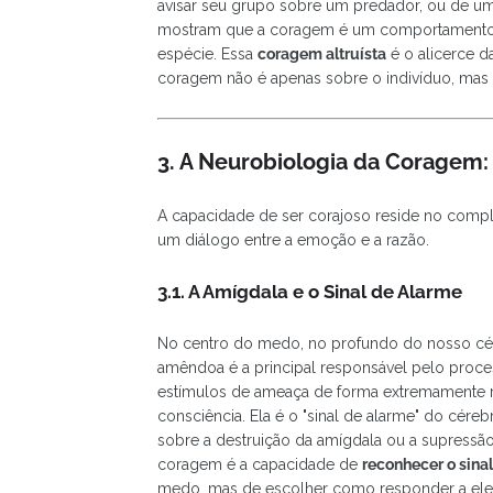
avisar seu grupo sobre um predador, ou de um
mostram que a coragem é um comportamento evo
espécie. Essa
coragem altruísta
é o alicerce 
coragem não é apenas sobre o indivíduo, mas
3. A Neurobiologia da Coragem:
A capacidade de ser corajoso reside no comple
um diálogo entre a emoção e a razão.
3.1. A Amígdala e o Sinal de Alarme
No centro do medo, no profundo do nosso cér
amêndoa é a principal responsável pelo proc
estímulos de ameaça de forma extremamente r
consciência. Ela é o "sinal de alarme" do cére
sobre a destruição da amígdala ou a supressã
coragem é a capacidade de
reconhecer o sinal
medo, mas de escolher como responder a ele