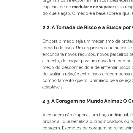
organismos se exponham a riscos desnecessári
capacidade de
modular e de superar
essa resp
do que a ação. O medo é a base sobre a qual 
2.2. A Tomada de Risco e a Busca po
Embora o medo seja um mecanismo de proteç
tomada de risco. Um organismo que nunca se 
encontraria novos recursos, novos parceiros 
alimento, de migrar para um novo território o
medo do desconhecido e de enfrentar riscos c
de avaliar a relação entre risco e recompensa 
comportamento que foi premiado pela seleção n
adaptáveis.
2.3. A Coragem no Mundo Animal: O 
A coragem não é apenas um traço individual;
prosocial, que beneficia outros indivíduos o
coragem. Exemplos de coragem no reino anima