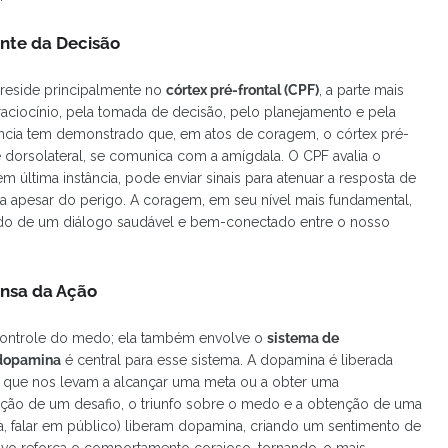
ante da Decisão
reside principalmente no
córtex pré-frontal (CPF)
, a parte mais
aciocínio, pela tomada de decisão, pelo planejamento e pela
ncia tem demonstrado que, em atos de coragem, o córtex pré-
 e dorsolateral, se comunica com a amígdala. O CPF avalia o
m última instância, pode enviar sinais para atenuar a resposta de
a apesar do perigo. A coragem, em seu nível mais fundamental,
tado de um diálogo saudável e bem-conectado entre o nosso
ensa da Ação
 controle do medo; ela também envolve o
sistema de
dopamina
é central para esse sistema. A dopamina é liberada
ue nos levam a alcançar uma meta ou a obter uma
ão de um desafio, o triunfo sobre o medo e a obtenção de uma
a, falar em público) liberam dopamina, criando um sentimento de