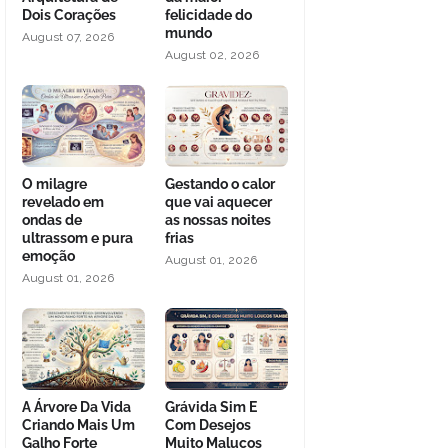
Dois Corações
felicidade do
mundo
August 07, 2026
August 02, 2026
O milagre
Gestando o calor
revelado em
que vai aquecer
ondas de
as nossas noites
ultrassom e pura
frias
emoção
August 01, 2026
August 01, 2026
A Árvore Da Vida
Grávida Sim E
Criando Mais Um
Com Desejos
Galho Forte
Muito Malucos