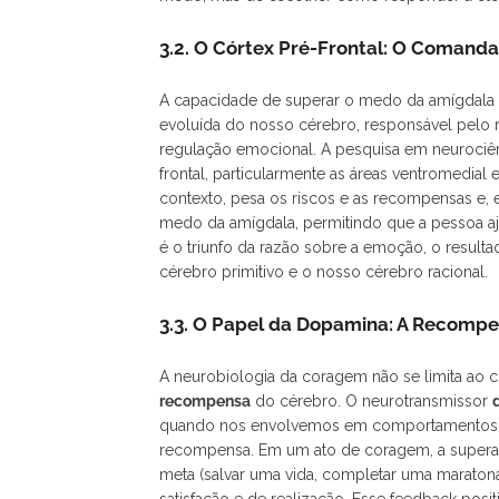
3.2. O Córtex Pré-Frontal: O Comand
A capacidade de superar o medo da amígdala 
evoluída do nosso cérebro, responsável pelo r
regulação emocional. A pesquisa em neurociê
frontal, particularmente as áreas ventromedial
contexto, pesa os riscos e as recompensas e, e
medo da amígdala, permitindo que a pessoa aj
é o triunfo da razão sobre a emoção, o resul
cérebro primitivo e o nosso cérebro racional.
3.3. O Papel da Dopamina: A Recomp
A neurobiologia da coragem não se limita ao
recompensa
do cérebro. O neurotransmissor
quando nos envolvemos em comportamentos q
recompensa. Em um ato de coragem, a superaç
meta (salvar uma vida, completar uma maraton