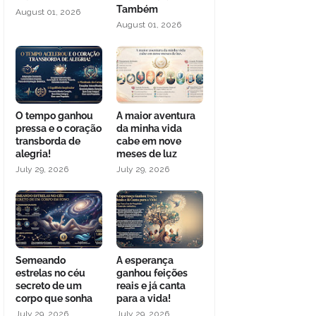
Também
August 01, 2026
August 01, 2026
O tempo ganhou
A maior aventura
pressa e o coração
da minha vida
transborda de
cabe em nove
alegria!
meses de luz
July 29, 2026
July 29, 2026
Semeando
A esperança
estrelas no céu
ganhou feições
secreto de um
reais e já canta
corpo que sonha
para a vida!
July 29, 2026
July 29, 2026