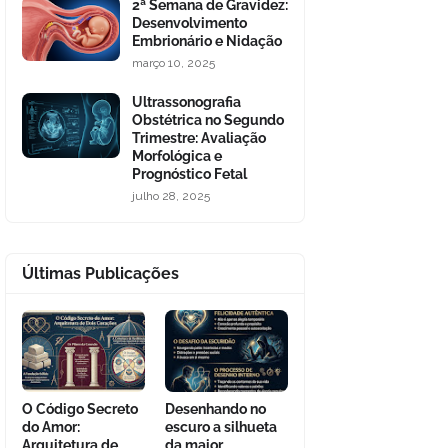
2ª Semana de Gravidez:
Desenvolvimento
Embrionário e Nidação
março 10, 2025
Ultrassonografia
Obstétrica no Segundo
Trimestre: Avaliação
Morfológica e
Prognóstico Fetal
julho 28, 2025
Últimas Publicações
O Código Secreto
Desenhando no
do Amor:
escuro a silhueta
Arquitetura de
da maior