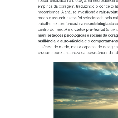
sólida, enraizada na biologia, na neurociência
empírica da coragem, traduzindo o conceito fil
mecanismos. A análise investigará a
raiz evolu
medo e assumir riscos foi selecionada pela natu
trabalho se aprofundará na
neurobiologia da 
centro do medo) e o
córtex pré-frontal
(o cent
manifestações psicológicas e sociais da cor
resiliência
, a
auto-eficácia
e o
comportamento
ausência de medo, mas a capacidade de agir ap
cruciais sobre a natureza da persistência, da