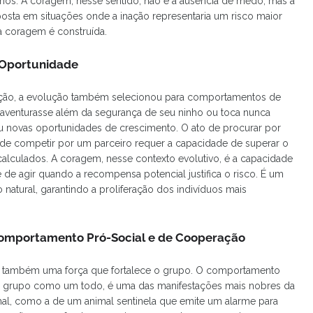
os. A coragem, nesse sentido, não é a ausência de medo, mas a
osta em situações onde a inação representaria um risco maior
a coragem é construída.
r Oportunidade
ão, a evolução também selecionou para comportamentos de
aventurasse além da segurança de seu ninho ou toca nunca
ou novas oportunidades de crescimento. O ato de procurar por
u de competir por um parceiro requer a capacidade de superar o
alculados. A coragem, nesse contexto evolutivo, é a capacidade
e de agir quando a recompensa potencial justifica o risco. É um
atural, garantindo a proliferação dos indivíduos mais
Comportamento Pró-Social e de Cooperação
 é também uma força que fortalece o grupo. O comportamento
u o grupo como um todo, é uma das manifestações mais nobres da
l, como a de um animal sentinela que emite um alarme para