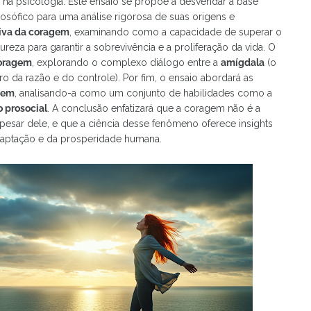
 e na psicologia. Este ensaio se propõe a desvendar a base
osófico para uma análise rigorosa de suas origens e
tiva da coragem
, examinando como a capacidade de superar o
reza para garantir a sobrevivência e a proliferação da vida. O
coragem
, explorando o complexo diálogo entre a
amígdala
(o
ro da razão e do controle). Por fim, o ensaio abordará as
agem
, analisando-a como um conjunto de habilidades como a
 prosocial
. A conclusão enfatizará que a coragem não é a
esar dele, e que a ciência desse fenômeno oferece insights
 adaptação e da prosperidade humana.