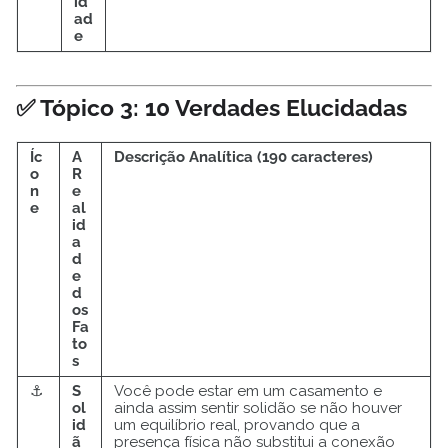
id
ad
e
✅ Tópico 3: 10 Verdades Elucidadas
Íc
A
Descrição Analítica (190 caracteres)
o
R
n
e
e
al
id
a
d
e
d
os
Fa
to
s
⚓
S
Você pode estar em um casamento e
ol
ainda assim sentir solidão se não houver
id
um equilíbrio real, provando que a
ã
presença física não substitui a conexão