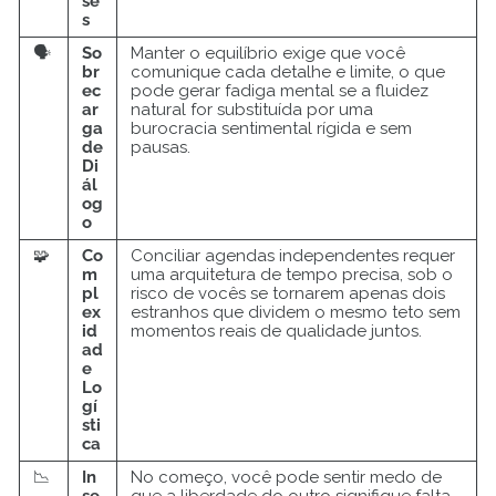
se
s
🗣️
So
Manter o equilíbrio exige que você
br
comunique cada detalhe e limite, o que
ec
pode gerar fadiga mental se a fluidez
ar
natural for substituída por uma
ga
burocracia sentimental rígida e sem
de
pausas.
Di
ál
og
o
🧩
Co
Conciliar agendas independentes requer
m
uma arquitetura de tempo precisa, sob o
pl
risco de vocês se tornarem apenas dois
ex
estranhos que dividem o mesmo teto sem
id
momentos reais de qualidade juntos.
ad
e
Lo
gí
sti
ca
📉
In
No começo, você pode sentir medo de