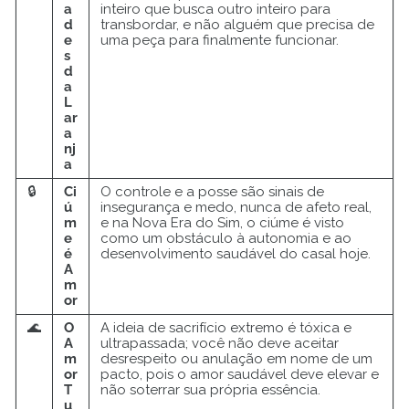
a
inteiro que busca outro inteiro para
d
transbordar, e não alguém que precisa de
e
uma peça para finalmente funcionar.
s
d
a
L
ar
a
nj
a
🔒
Ci
O controle e a posse são sinais de
ú
insegurança e medo, nunca de afeto real,
m
e na Nova Era do Sim, o ciúme é visto
e
como um obstáculo à autonomia e ao
é
desenvolvimento saudável do casal hoje.
A
m
or
🌊
O
A ideia de sacrifício extremo é tóxica e
A
ultrapassada; você não deve aceitar
m
desrespeito ou anulação em nome de um
or
pacto, pois o amor saudável deve elevar e
T
não soterrar sua própria essência.
u