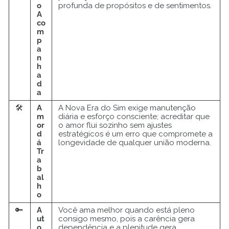
o
profunda de propósitos e de sentimentos.
A
co
m
p
a
n
h
a
d
a
🛠️
A
A Nova Era do Sim exige manutenção
m
diária e esforço consciente; acreditar que
or
o amor flui sozinho sem ajustes
d
estratégicos é um erro que compromete a
á
longevidade de qualquer união moderna.
Tr
a
b
al
h
o
🔑
A
Você ama melhor quando está pleno
ut
consigo mesmo, pois a carência gera
o
dependência e a plenitude gera