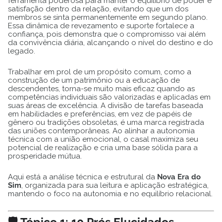
ferramenta poderosa para manter o equilíbrio de poder e
satisfação dentro da relação, evitando que um dos
membros se sinta permanentemente em segundo plano.
Essa dinâmica de revezamento e suporte fortalece a
confiança, pois demonstra que o compromisso vai além
da convivência diária, alcançando o nível do destino e do
legado.
Trabalhar em prol de um propósito comum, como a
construção de um patrimônio ou a educação de
descendentes, torna-se muito mais eficaz quando as
competências individuais são valorizadas e aplicadas em
suas áreas de excelência. A divisão de tarefas baseada
em habilidades e preferências, em vez de papéis de
gênero ou tradições obsoletas, é uma marca registrada
das uniões contemporâneas. Ao alinhar a autonomia
técnica com a união emocional, o casal maximiza seu
potencial de realização e cria uma base sólida para a
prosperidade mútua.
Aqui está a análise técnica e estrutural da
Nova Era do
Sim
, organizada para sua leitura e aplicação estratégica,
mantendo o foco na autonomia e no equilíbrio relacional.
🛡️ Tópico 1: 10 Prós Elucidados