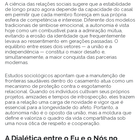
A ciência das relações sociais sugere que a estabilidade
de longo prazo agora depende da capacidade do casal
em permitir que cada membro floresça em sua própria
esfera de competência e interesse. Diferente dos modelos
tradicionais de simbiose emocional, a autonomia é vista
hoje como um combustível para a admiração mútua,
evitando a erosão da identidade que frequentemente
levava ao ressentimento em gerações passadas. O
equilíbrio entre esses dois vetores — a união e a
independência — constitui o maior desafio e,
simultaneamente, a maior conquista das parcerias
modernas.
Estudos sociológicos apontam que a manutenção de
fronteiras saudáveis dentro do casamento atua como um
mecanismo de proteção contra o esgotamento
relacional. Quando os indivíduos cultivam seus próprios
projetos, amizades e tempos de introspecção, eles trazem
para a relação uma carga de novidade e vigor que é
essencial para a longevidade do afeto. Portanto, a
autonomia não é o oposto da união, mas a moldura que
define e valoriza o quadro da vida compartilhada sob
uma nova ótica de respeito e cooperação.
A Dialética entre o Eu e o Nós no