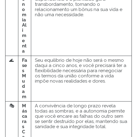
n
transbordamento, tornando o
o
relacionamento um bônus na sua vida e
m
não uma necessidade.
ia
Al
i
m
e
nt
a
🌊
Fa
Seu equilíbrio de hoje não será o mesmo
se
daqui a cinco anos, e você precisará ter a
s
flexibilidade necessária para renegociar
M
os termos da união conforme a vida
u
impõe novas realidades e dores.
d
a
m
🎭
M
A convivência de longo prazo revela
ás
todas as sombras, e a autonomia permite
ca
que você encare as falhas do outro sem
ra
se sentir destruído por elas, mantendo sua
s
sanidade e sua integridade total.
C
a