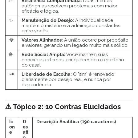
📈
Resiliência Compartilhada:
Duas mentes
autônomas resolvem problemas com maior
eficácia e lógica.
✨
Manutenção do Desejo:
A individualidade
mantém o mistério e a admiração constantes
entre vocês.
💎
Valores Alinhados:
A união ocorre por propósito
e valores, gerando um legado muito mais sólido.
🌐
Rede Social Ampla:
Você mantém suas
conexões externas, enriquecendo o repertório
do casal.
🗝️
Liberdade de Escolha:
O "sim" é renovado
diariamente por desejo real, e nunca por
dependência.
⚠️ Tópico 2: 10 Contras Elucidados
Íc
D
Descrição Analítica (190 caracteres)
on
es
e
afi
o