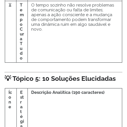
⏳
T
O tempo sozinho não resolve problemas
e
de comunicação ou falta de limites;
m
apenas a ação consciente e a mudança
p
de comportamento podem transformar
o
uma dinâmica ruim em algo saudável e
C
novo.
ur
a
T
u
d
o
💡 Tópico 5: 10 Soluções Elucidadas
Íc
E
Descrição Analítica (190 caracteres)
o
st
n
r
e
a
t
é
gi
a