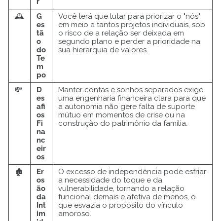
r
🕰️
G
Você terá que lutar para priorizar o "nós"
es
em meio a tantos projetos individuais, sob
tã
o risco de a relação ser deixada em
o
segundo plano e perder a prioridade na
do
sua hierarquia de valores.
Te
m
po
💸
D
Manter contas e sonhos separados exige
es
uma engenharia financeira clara para que
afi
a autonomia não gere falta de suporte
os
mútuo em momentos de crise ou na
Fi
construção do patrimônio da família.
na
nc
eir
os
🏚️
Er
O excesso de independência pode esfriar
os
a necessidade do toque e da
ão
vulnerabilidade, tornando a relação
da
funcional demais e afetiva de menos, o
Int
que esvazia o propósito do vínculo
im
amoroso.