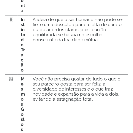
o
nt
a
🧬
In
A ideia de que o ser humano não pode ser
st
fiel é uma desculpa para a falta de caráter
in
ou de acordos claros, pois a união
to
equilibrada se baseia na escolha
d
consciente da lealdade mútua.
e
Tr
ai
ç
ã
o
👯
M
Você não precisa gostar de tudo o que o
e
seu parceiro gosta para ser feliz; a
s
diversidade de interesses é o que traz
m
novidade e expansão para a vida a dois,
o
evitando a estagnação total.
s
G
o
st
o
s