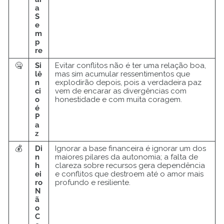
a
S
e
m
p
re
🤐
Si
Evitar conflitos não é ter uma relação boa,
lê
mas sim acumular ressentimentos que
n
explodirão depois, pois a verdadeira paz
ci
vem de encarar as divergências com
o
honestidade e com muita coragem.
é
P
a
z
💰
Di
Ignorar a base financeira é ignorar um dos
n
maiores pilares da autonomia; a falta de
h
clareza sobre recursos gera dependência
ei
e conflitos que destroem até o amor mais
ro
profundo e resiliente.
N
ã
o
C