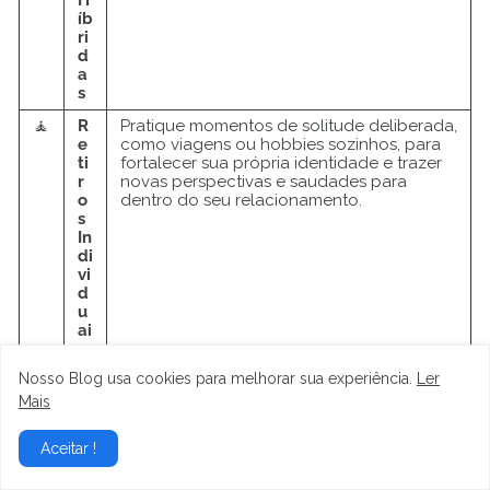
íb
ri
d
a
s
🧘
R
Pratique momentos de solitude deliberada,
e
como viagens ou hobbies sozinhos, para
ti
fortalecer sua própria identidade e trazer
r
novas perspectivas e saudades para
o
dentro do seu relacionamento.
s
In
di
vi
d
u
ai
s
Nosso Blog usa cookies para melhorar sua experiência.
Ler
📝
C
Escreva e revise periodicamente os
o
acordos da relação, definindo claramente
Mais
n
o que é inegociável para você, para que a
tr
união se mantenha baseada em verdades
Aceitar !
a
atuais e não em promessas antigas.
t