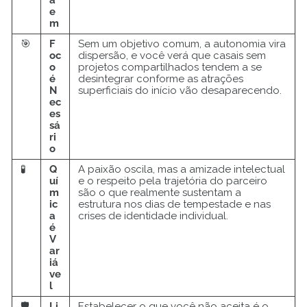
e
m
🎯
F
Sem um objetivo comum, a autonomia vira
oc
dispersão, e você verá que casais sem
o
projetos compartilhados tendem a se
é
desintegrar conforme as atrações
N
superficiais do início vão desaparecendo.
ec
es
sá
ri
o
🧪
Q
A paixão oscila, mas a amizade intelectual
uí
e o respeito pela trajetória do parceiro
m
são o que realmente sustentam a
ic
estrutura nos dias de tempestade e nas
a
crises de identidade individual.
é
V
ar
iá
ve
l
🛡️
Li
Estabelecer o que você não aceita é o