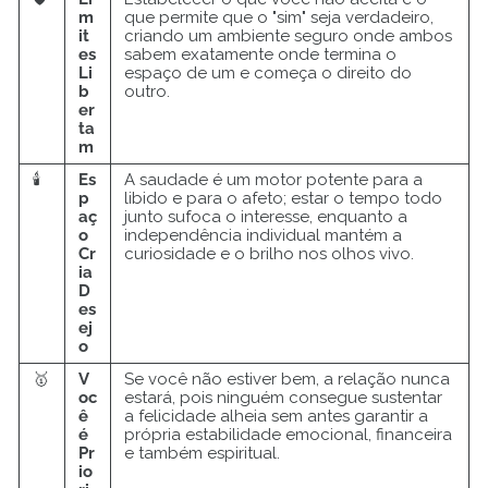
m
que permite que o "sim" seja verdadeiro,
it
criando um ambiente seguro onde ambos
es
sabem exatamente onde termina o
Li
espaço de um e começa o direito do
b
outro.
er
ta
m
🕯️
Es
A saudade é um motor potente para a
p
libido e para o afeto; estar o tempo todo
aç
junto sufoca o interesse, enquanto a
o
independência individual mantém a
Cr
curiosidade e o brilho nos olhos vivo.
ia
D
es
ej
o
🥇
V
Se você não estiver bem, a relação nunca
oc
estará, pois ninguém consegue sustentar
ê
a felicidade alheia sem antes garantir a
é
própria estabilidade emocional, financeira
Pr
e também espiritual.
io