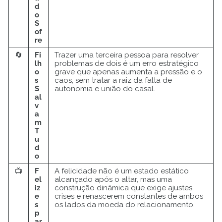
d
o
S
of
re
🔄
Fi
Trazer uma terceira pessoa para resolver
lh
problemas de dois é um erro estratégico
o
grave que apenas aumenta a pressão e o
s
caos, sem tratar a raiz da falta de
S
autonomia e união do casal.
al
v
a
m
T
u
d
o
📺
F
A felicidade não é um estado estático
el
alcançado após o altar, mas uma
iz
construção dinâmica que exige ajustes,
e
crises e renascerem constantes de ambos
s
os lados da moeda do relacionamento.
p
ar