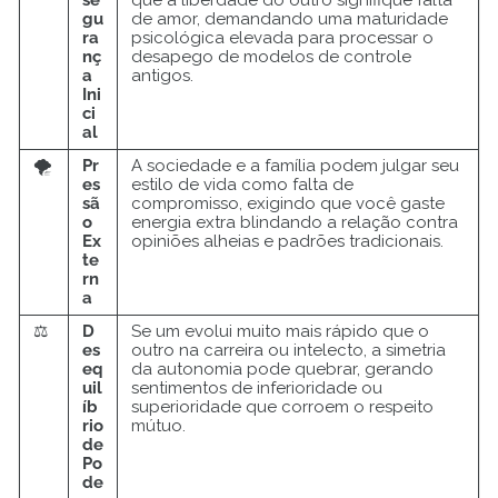
se
que a liberdade do outro signifique falta
gu
de amor, demandando uma maturidade
ra
psicológica elevada para processar o
nç
desapego de modelos de controle
a
antigos.
Ini
ci
al
🌪️
Pr
A sociedade e a família podem julgar seu
es
estilo de vida como falta de
sã
compromisso, exigindo que você gaste
o
energia extra blindando a relação contra
Ex
opiniões alheias e padrões tradicionais.
te
rn
a
⚖️
D
Se um evolui muito mais rápido que o
es
outro na carreira ou intelecto, a simetria
eq
da autonomia pode quebrar, gerando
uil
sentimentos de inferioridade ou
íb
superioridade que corroem o respeito
rio
mútuo.
de
Po
de