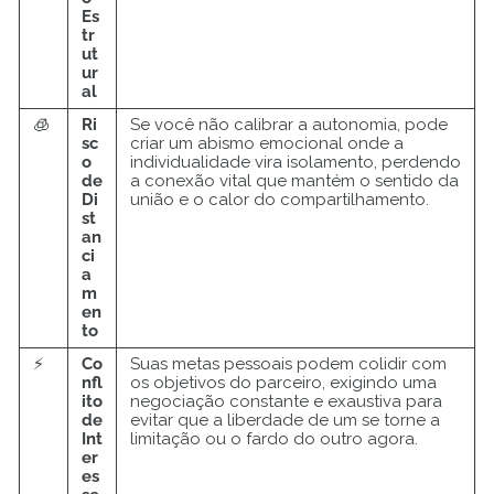
Es
tr
ut
ur
al
🧊
Ri
Se você não calibrar a autonomia, pode
sc
criar um abismo emocional onde a
o
individualidade vira isolamento, perdendo
de
a conexão vital que mantém o sentido da
Di
união e o calor do compartilhamento.
st
an
ci
a
m
en
to
⚡
Co
Suas metas pessoais podem colidir com
nfl
os objetivos do parceiro, exigindo uma
ito
negociação constante e exaustiva para
de
evitar que a liberdade de um se torne a
Int
limitação ou o fardo do outro agora.
er
es