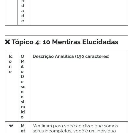
ri
d
a
d
e
❌ Tópico 4: 10 Mentiras Elucidadas
Íc
O
Descrição Analítica (190 caracteres)
o
M
n
it
e
o
D
e
sc
o
n
st
ru
íd
o
💔
M
Mentiram para você ao dizer que somos
et
seres incompletos; você é um indivíduo