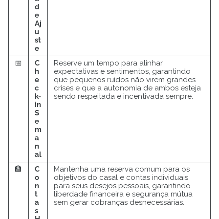
d
e
Aj
u
st
e
📅
C
Reserve um tempo para alinhar
h
expectativas e sentimentos, garantindo
e
que pequenos ruídos não virem grandes
c
crises e que a autonomia de ambos esteja
k-
sendo respeitada e incentivada sempre.
in
S
e
m
a
n
al
🏦
C
Mantenha uma reserva comum para os
o
objetivos do casal e contas individuais
n
para seus desejos pessoais, garantindo
t
liberdade financeira e segurança mútua
a
sem gerar cobranças desnecessárias.
s
H