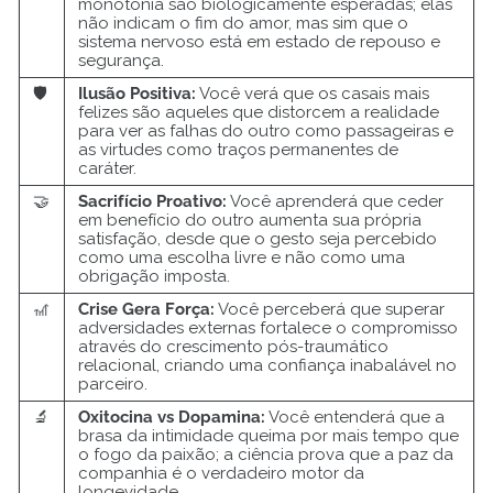
monotonia são biologicamente esperadas; elas
não indicam o fim do amor, mas sim que o
sistema nervoso está em estado de repouso e
segurança.
🛡️
Ilusão Positiva:
Você verá que os casais mais
felizes são aqueles que distorcem a realidade
para ver as falhas do outro como passageiras e
as virtudes como traços permanentes de
caráter.
🤝
Sacrifício Proativo:
Você aprenderá que ceder
em benefício do outro aumenta sua própria
satisfação, desde que o gesto seja percebido
como uma escolha livre e não como uma
obrigação imposta.
🎢
Crise Gera Força:
Você perceberá que superar
adversidades externas fortalece o compromisso
através do crescimento pós-traumático
relacional, criando uma confiança inabalável no
parceiro.
🔬
Oxitocina vs Dopamina:
Você entenderá que a
brasa da intimidade queima por mais tempo que
o fogo da paixão; a ciência prova que a paz da
companhia é o verdadeiro motor da
longevidade.