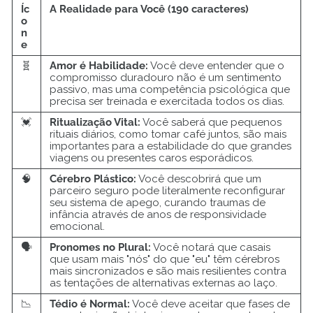
Íc
A Realidade para Você (190 caracteres)
o
n
e
🧬
Amor é Habilidade:
Você deve entender que o
compromisso duradouro não é um sentimento
passivo, mas uma competência psicológica que
precisa ser treinada e exercitada todos os dias.
💓
Ritualização Vital:
Você saberá que pequenos
rituais diários, como tomar café juntos, são mais
importantes para a estabilidade do que grandes
viagens ou presentes caros esporádicos.
🧠
Cérebro Plástico:
Você descobrirá que um
parceiro seguro pode literalmente reconfigurar
seu sistema de apego, curando traumas de
infância através de anos de responsividade
emocional.
🗣️
Pronomes no Plural:
Você notará que casais
que usam mais "nós" do que "eu" têm cérebros
mais sincronizados e são mais resilientes contra
as tentações de alternativas externas ao laço.
📉
Tédio é Normal:
Você deve aceitar que fases de