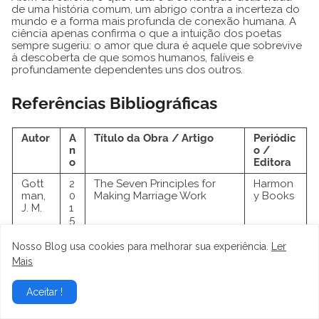
de uma história comum, um abrigo contra a incerteza do
mundo e a forma mais profunda de conexão humana. A
ciência apenas confirma o que a intuição dos poetas
sempre sugeriu: o amor que dura é aquele que sobrevive
à descoberta de que somos humanos, falíveis e
profundamente dependentes uns dos outros.
Referências Bibliográficas
Autor
A
Título da Obra / Artigo
Periódic
n
o /
o
Editora
Gott
2
The Seven Principles for
Harmon
man,
0
Making Marriage Work
y Books
J. M.
1
5
Johns
2
Hold Me Tight: Seven
Little,
Nosso Blog usa cookies para melhorar sua experiência.
Ler
on, S.
0
Conversations for a Lifetime
Brown
Mais
M.
1
of Love
9
Aceitar !
Fisher
2
Anatomy of Love: A Natural
W. W.
, H. E.
0
History of Mating
Norton