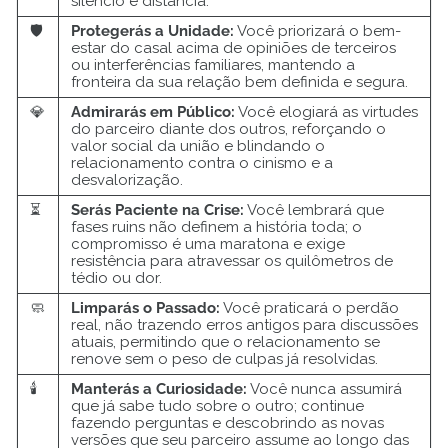
silêncio e distância.
🛡️
Protegerás a Unidade:
Você priorizará o bem-
estar do casal acima de opiniões de terceiros
ou interferências familiares, mantendo a
fronteira da sua relação bem definida e segura.
💎
Admirarás em Público:
Você elogiará as virtudes
do parceiro diante dos outros, reforçando o
valor social da união e blindando o
relacionamento contra o cinismo e a
desvalorização.
⏳
Serás Paciente na Crise:
Você lembrará que
fases ruins não definem a história toda; o
compromisso é uma maratona e exige
resistência para atravessar os quilômetros de
tédio ou dor.
🧼
Limparás o Passado:
Você praticará o perdão
real, não trazendo erros antigos para discussões
atuais, permitindo que o relacionamento se
renove sem o peso de culpas já resolvidas.
🕯️
Manterás a Curiosidade:
Você nunca assumirá
que já sabe tudo sobre o outro; continue
fazendo perguntas e descobrindo as novas
versões que seu parceiro assume ao longo das