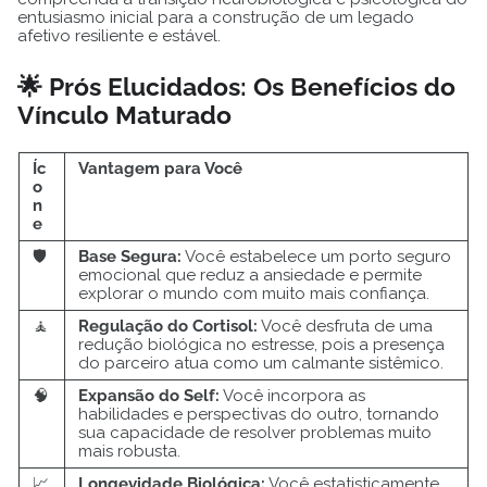
entusiasmo inicial para a construção de um legado
afetivo resiliente e estável.
🌟 Prós Elucidados: Os Benefícios do
Vínculo Maturado
Íc
Vantagem para Você
o
n
e
🛡️
Base Segura:
Você estabelece um porto seguro
emocional que reduz a ansiedade e permite
explorar o mundo com muito mais confiança.
🧘
Regulação do Cortisol:
Você desfruta de uma
redução biológica no estresse, pois a presença
do parceiro atua como um calmante sistêmico.
🧠
Expansão do Self:
Você incorpora as
habilidades e perspectivas do outro, tornando
sua capacidade de resolver problemas muito
mais robusta.
📈
Longevidade Biológica:
Você estatisticamente