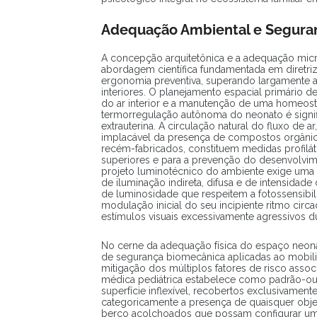
Adequação Ambiental e Seguran
A concepção arquitetônica e a adequação mi
abordagem científica fundamentada em diretriz
ergonomia preventiva, superando largamente a
interiores. O planejamento espacial primário de
do ar interior e a manutenção de uma homeost
termorregulação autônoma do neonato é signif
extrauterina. A circulação natural do fluxo de a
implacável da presença de compostos orgânicos 
recém-fabricados, constituem medidas profilátic
superiores e para a prevenção do desenvolvime
projeto luminotécnico do ambiente exige uma 
de iluminação indireta, difusa e de intensidad
de luminosidade que respeitem a fotossensibil
modulação inicial do seu incipiente ritmo circ
estímulos visuais excessivamente agressivos du
No cerne da adequação física do espaço neonat
de segurança biomecânica aplicadas ao mobiliár
mitigação dos múltiplos fatores de risco assoc
médica pediátrica estabelece como padrão-ouro
superfície inflexível, recobertos exclusivament
categoricamente a presença de quaisquer objet
berço acolchoados que possam configurar um r