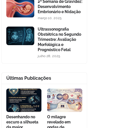
2ª Semana de Gravidez:
Desenvolvimento
Embrionário e Nidação
março 10, 2025
Ultrassonografia
Obstétrica no Segundo
Trimestre: Avaliação
Morfológica e
Prognóstico Fetal
julho 28, 2025
Últimas Publicações
Desenhando no
O milagre
escuro a silhueta
revelado em
da maior
ondas de