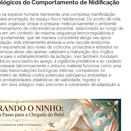
ológicos do Comportamento de Nidificação
 na espécie humana representa uma complexa manifestação
era arrumação do espaço físico habitacional. Do ponto de vista
 para organizar, limpar e preparar meticulosamente o ambiente
ecanismo de sobrevivência ancestral, selecionado ao longo de
asça em um contexto de máxima segurança termorregulatória e
omportamental, que de maneira consistente atinge seu ápice
stação, está intimamente atrelada a uma cascata endócrina
e exponencial dos níveis de ocitocina, prolactina e estradiol no
ímicas ativas não apenas catalisam a maturação dos órgãos
to e para o estabelecimento da lactação, mas também modulam
mbicos associados ao apego, à vigilância predatória e ao cuidado
preparar laboriosamente o entorno material funciona como uma
undas transmutações biológicas internas, compelindo os
metro de defesa contra potenciais patógenos ambientais e
probabilidades estatísticas de viabilidade, higidez e
em seus estágios mais precoces e vulneráveis de adaptação à