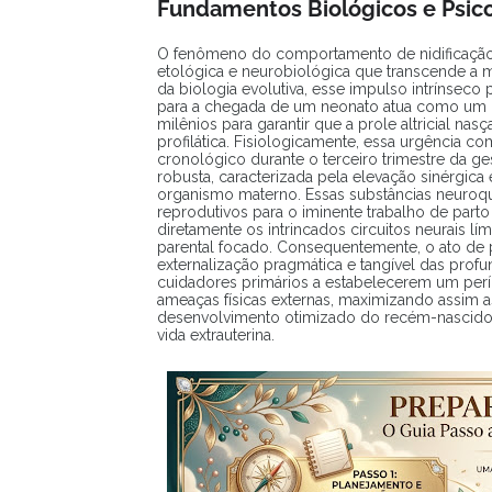
Fundamentos Biológicos e Psic
O fenômeno do comportamento de nidificação
etológica e neurobiológica que transcende a m
da biologia evolutiva, esse impulso intrínseco
para a chegada de um neonato atua como um m
milênios para garantir que a prole altricial n
profilática. Fisiologicamente, essa urgência c
cronológico durante o terceiro trimestre da ge
robusta, caracterizada pela elevação sinérgica 
organismo materno. Essas substâncias neuroqu
reprodutivos para o iminente trabalho de par
diretamente os intrincados circuitos neurais lí
parental focado. Consequentemente, o ato de 
externalização pragmática e tangível das prof
cuidadores primários a estabelecerem um perí
ameaças físicas externas, maximizando assim as 
desenvolvimento otimizado do recém-nascido 
vida extrauterina.