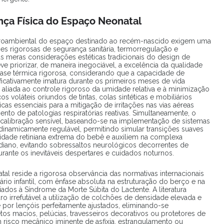
ça Física do Espaço Neonatal
croambiental do espaço destinado ao recém-nascido exigem uma
es rigorosas de segurança sanitária, termorregulação e
s meras considerações estéticas tradicionais do design de
ve priorizar, de maneira inegociável, a excelência da qualidade
ase térmica rigorosa, considerando que a capacidade de
icativamente imatura durante os primeiros meses de vida
r, aliada ao controle rigoroso da umidade relativa e à minimização
voláteis oriundos de tintas, colas sintéticas e mobiliários
as essenciais para a mitigação de irritações nas vias aéreas
nto de patologias respiratórias reativas. Simultaneamente, o
calibração sensível, baseando-se na implementação de sistemas
e dinamicamente regulável, permitindo simular transições suaves
idade retiniana extrema do bebê e auxiliem na complexa
adiano, evitando sobressaltos neurológicos decorrentes de
rante os inevitáveis despertares e cuidados noturnos.
al reside a rigorosa observância das normativas internacionais
io infantil, com ênfase absoluta na estruturação do berço e na
iados à Síndrome da Morte Súbita do Lactente. A literatura
 irrefutável a utilização de colchões de densidade elevada e
e por lençóis perfeitamente ajustados, eliminando-se
os macios, pelúcias, travesseiros decorativos ou protetores de
isco mecânico iminente de asfixia, estrangulamento ou