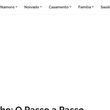
Namoro
Noivado
Casamento
Família
Saúd
ho: O Passo a Passo