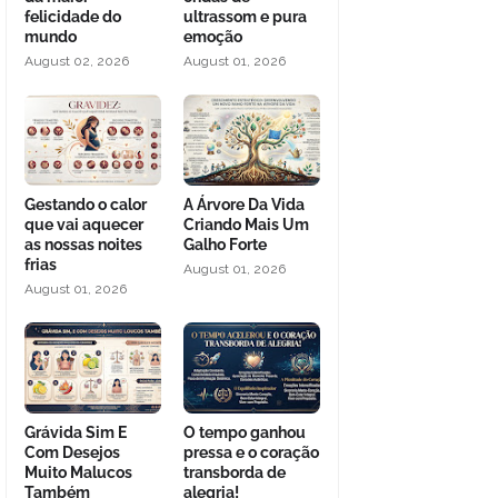
felicidade do
ultrassom e pura
mundo
emoção
August 02, 2026
August 01, 2026
Gestando o calor
A Árvore Da Vida
que vai aquecer
Criando Mais Um
as nossas noites
Galho Forte
frias
August 01, 2026
August 01, 2026
Grávida Sim E
O tempo ganhou
Com Desejos
pressa e o coração
Muito Malucos
transborda de
Também
alegria!