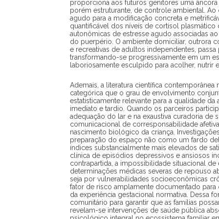
proporciona aos futuros genitores uma âncora 
porém estruturante, de controle ambiental. Ao 
agudo para a modificação concreta e metrificáv
quantificável dos níveis de cortisol plasmátic
autonômicas de estresse agudo associadas a
do puerpério. O ambiente domiciliar, outrora 
e recreativas de adultos independentes, passa 
transformando-se progressivamente em um esp
laboriosamente esculpido para acolher, nutrir e 
Ademais, a literatura científica contemporânea
categórica que o grau de envolvimento conjunto
estatisticamente relevante para a qualidade da
imediato e tardio. Quando os parceiros particip
adequação do lar e na exaustiva curadoria de
comunicacional de corresponsabilidade afetiva
nascimento biológico da criança. Investigaçõe
preparação do espaço não como um fardo dele
índices substancialmente mais elevados de sat
clínica de episódios depressivos e ansiosos in
contrapartida, a impossibilidade situacional de 
determinações médicas severas de repouso abs
seja por vulnerabilidades socioeconômicas crô
fator de risco amplamente documentado para o
da experiência gestacional normativa. Dessa for
comunitário para garantir que as famílias pos
revelam-se intervenções de saúde pública abs
psicológico integral no ecossistema familiar e