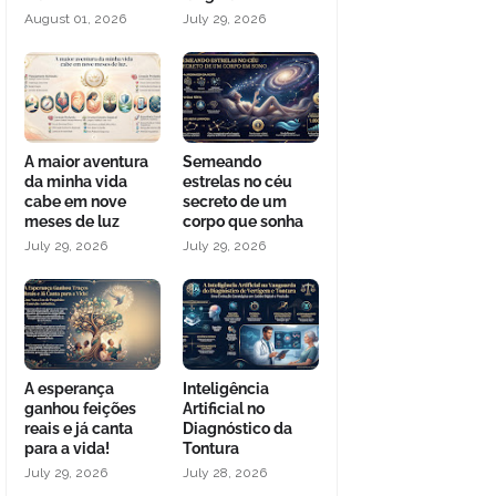
August 01, 2026
July 29, 2026
A maior aventura
Semeando
da minha vida
estrelas no céu
cabe em nove
secreto de um
meses de luz
corpo que sonha
July 29, 2026
July 29, 2026
A esperança
Inteligência
ganhou feições
Artificial no
reais e já canta
Diagnóstico da
para a vida!
Tontura
July 29, 2026
July 28, 2026