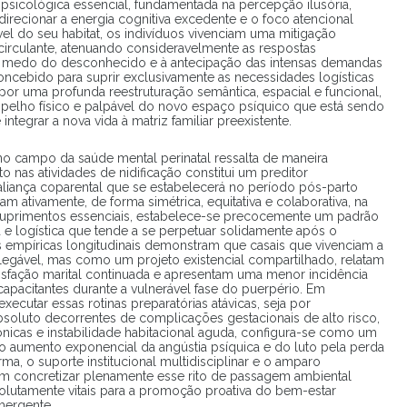
psicológica essencial, fundamentada na percepção ilusória,
direcionar a energia cognitiva excedente e o foco atencional
el do seu habitat, os indivíduos vivenciam uma mitigação
o circulante, atenuando consideravelmente as respostas
o medo do desconhecido e à antecipação das intensas demandas
concebido para suprir exclusivamente as necessidades logísticas
por uma profunda reestruturação semântica, espacial e funcional,
elho físico e palpável do novo espaço psíquico que está sendo
integrar a nova vida à matriz familiar preexistente.
 no campo da saúde mental perinatal ressalta de maneira
 nas atividades de nidificação constitui um preditor
 aliança coparental que se estabelecerá no período pós-parto
am ativamente, de forma simétrica, equitativa e colaborativa, na
 suprimentos essenciais, estabelece-se precocemente um padrão
 e logística que tende a se perpetuar solidamente após o
s empíricas longitudinais demonstram que casais que vivenciam a
gável, mas como um projeto existencial compartilhado, relatam
isfação marital continuada e apresentam uma menor incidência
capacitantes durante a vulnerável fase do puerpério. Em
executar essas rotinas preparatórias atávicas, seja por
oluto decorrentes de complicações gestacionais de alto risco,
nicas e instabilidade habitacional aguda, configura-se como um
 aumento exponencial da angústia psíquica e do luto pela perda
ma, o suporte institucional multidisciplinar e o amparo
sam concretizar plenamente esse rito de passagem ambiental
olutamente vitais para a promoção proativa do bem-estar
mergente.