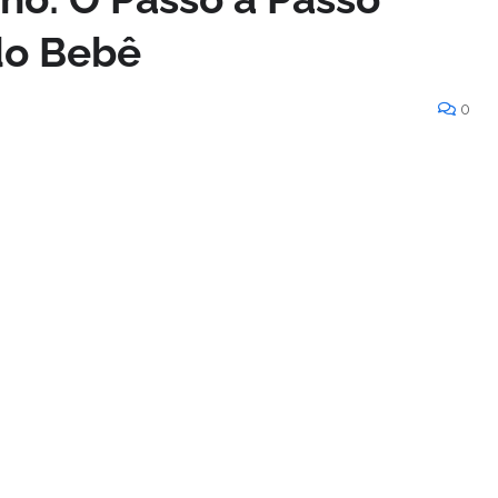
do Bebê
0