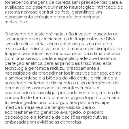
fornecendo imagens de clareza sem precedentes para a
avaliação do desenvolvimento neurológico intrincado do
sistema nervoso central do feto, garantindo um
planejamento cirúrgico e terapêutico perinatal
meticuloso.
O advento do teste pré-natal não invasivo, baseado no
isolamento e sequenciamento de fragmentos de DNA
livre de células fetais circulantes no plasma materno,
representa, indiscutivelmente, o marco mais disruptivo na
triagem de anomalias cromossômicas da última década.
Com uma sensibilidade e especificidade que beiram a
perfeição analítica para as principais trissomias, esta
tecnologia genômica reduziu drasticamente a
necessidade de procedimentos invasivos de risco, como
a amniocentese e a biópsia de vilo corial, diminuindo a
ansiedade materna e eliminando o risco iatrogênico de
perdas fetais associadas a tais intervenções. A
capacidade de investigar profundamente o genoma do
concepto de forma totalmente segura logo no primeiro
trimestre gestacional outorgou aos pais e à equipe
médica uma janela de tempo valiosa para o
aconselhamento genético avançado, o preparo
psicológico e a tomada de decisões reprodutivas
embasadas em evidências concretas.