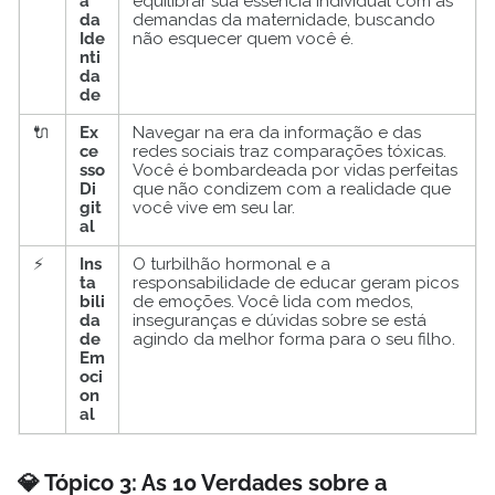
a
equilibrar sua essência individual com as
da
demandas da maternidade, buscando
Ide
não esquecer quem você é.
nti
da
de
🔌
Ex
Navegar na era da informação e das
ce
redes sociais traz comparações tóxicas.
sso
Você é bombardeada por vidas perfeitas
Di
que não condizem com a realidade que
git
você vive em seu lar.
al
⚡
Ins
O turbilhão hormonal e a
ta
responsabilidade de educar geram picos
bili
de emoções. Você lida com medos,
da
inseguranças e dúvidas sobre se está
de
agindo da melhor forma para o seu filho.
Em
oci
on
al
💎 Tópico 3: As 10 Verdades sobre a