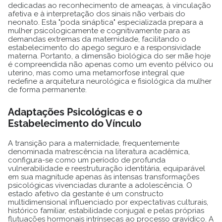
dedicadas ao reconhecimento de ameaças, à vinculação
afetiva e à interpretação dos sinais não verbais do
neonato. Esta "poda sináptica" especializada prepara a
mulher psicologicamente e cognitivamente para as
demandas extremas da maternidade, facilitando o
estabelecimento do apego seguro e a responsividade
materna. Portanto, a dimensão biológica do ser mãe hoje
é compreendida não apenas como um evento pélvico ou
uterino, mas como uma metamorfose integral que
redefine a arquitetura neurológica e fisiológica da mulher
de forma permanente.
Adaptações Psicológicas e o
Estabelecimento do Vínculo
A transição para a maternidade, frequentemente
denominada matrescência na literatura acadêmica,
configura-se como um período de profunda
vulnerabilidade e reestruturação identitária, equiparável
em sua magnitude apenas às intensas transformações
psicológicas vivenciadas durante a adolescência. O
estado afetivo da gestante é um constructo
multidimensional influenciado por expectativas culturais,
histórico familiar, estabilidade conjugal e pelas próprias
flutuações hormonais intrínsecas ao processo gravídico. A