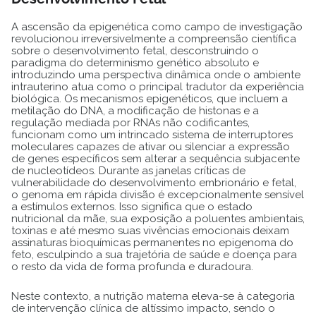
A ascensão da epigenética como campo de investigação
revolucionou irreversivelmente a compreensão científica
sobre o desenvolvimento fetal, desconstruindo o
paradigma do determinismo genético absoluto e
introduzindo uma perspectiva dinâmica onde o ambiente
intrauterino atua como o principal tradutor da experiência
biológica. Os mecanismos epigenéticos, que incluem a
metilação do DNA, a modificação de histonas e a
regulação mediada por RNAs não codificantes,
funcionam como um intrincado sistema de interruptores
moleculares capazes de ativar ou silenciar a expressão
de genes específicos sem alterar a sequência subjacente
de nucleotídeos. Durante as janelas críticas de
vulnerabilidade do desenvolvimento embrionário e fetal,
o genoma em rápida divisão é excepcionalmente sensível
a estímulos externos. Isso significa que o estado
nutricional da mãe, sua exposição a poluentes ambientais,
toxinas e até mesmo suas vivências emocionais deixam
assinaturas bioquímicas permanentes no epigenoma do
feto, esculpindo a sua trajetória de saúde e doença para
o resto da vida de forma profunda e duradoura.
Neste contexto, a nutrição materna eleva-se à categoria
de intervenção clínica de altíssimo impacto, sendo o