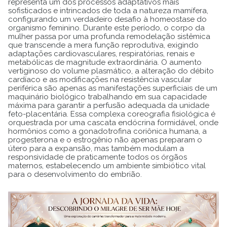
representa um dos processos adaptativos mais
sofisticados e intrincados de toda a natureza mamífera,
configurando um verdadeiro desafio à homeostase do
organismo feminino. Durante este período, o corpo da
mulher passa por uma profunda remodelação sistêmica
que transcende a mera função reprodutiva, exigindo
adaptações cardiovasculares, respiratórias, renais e
metabólicas de magnitude extraordinária. O aumento
vertiginoso do volume plasmático, a alteração do débito
cardíaco e as modificações na resistência vascular
periférica são apenas as manifestações superficiais de um
maquinário biológico trabalhando em sua capacidade
máxima para garantir a perfusão adequada da unidade
feto-placentária. Essa complexa coreografia fisiológica é
orquestrada por uma cascata endócrina formidável, onde
hormônios como a gonadotrofina coriônica humana, a
progesterona e o estrogênio não apenas preparam o
útero para a expansão, mas também modulam a
responsividade de praticamente todos os órgãos
maternos, estabelecendo um ambiente simbiótico vital
para o desenvolvimento do embrião.