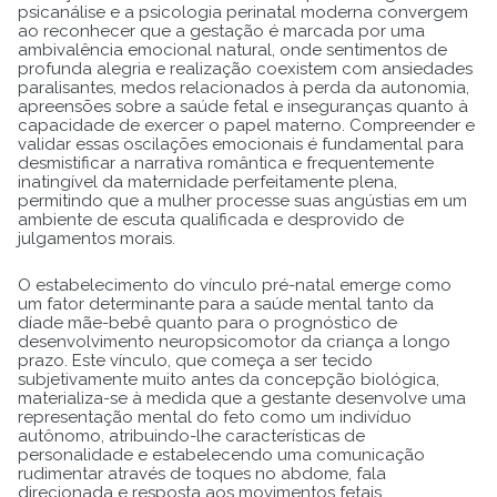
psicanálise e a psicologia perinatal moderna convergem
ao reconhecer que a gestação é marcada por uma
ambivalência emocional natural, onde sentimentos de
profunda alegria e realização coexistem com ansiedades
paralisantes, medos relacionados à perda da autonomia,
apreensões sobre a saúde fetal e inseguranças quanto à
capacidade de exercer o papel materno. Compreender e
validar essas oscilações emocionais é fundamental para
desmistificar a narrativa romântica e frequentemente
inatingível da maternidade perfeitamente plena,
permitindo que a mulher processe suas angústias em um
ambiente de escuta qualificada e desprovido de
julgamentos morais.
O estabelecimento do vínculo pré-natal emerge como
um fator determinante para a saúde mental tanto da
díade mãe-bebê quanto para o prognóstico de
desenvolvimento neuropsicomotor da criança a longo
prazo. Este vínculo, que começa a ser tecido
subjetivamente muito antes da concepção biológica,
materializa-se à medida que a gestante desenvolve uma
representação mental do feto como um indivíduo
autônomo, atribuindo-lhe características de
personalidade e estabelecendo uma comunicação
rudimentar através de toques no abdome, fala
direcionada e resposta aos movimentos fetais