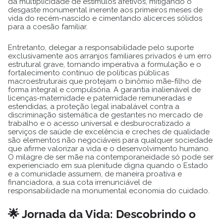
da multiplicidade de estímulos afetivos, mitigando o
desgaste monumental inerente aos primeiros meses de
vida do recém-nascido e cimentando alicerces sólidos
para a coesão familiar.
Entretanto, delegar a responsabilidade pelo suporte
exclusivamente aos arranjos familiares privados é um erro
estrutural grave, tornando imperativa a formulação e o
fortalecimento contínuo de políticas públicas
macroestruturais que protejam o binômio mãe-filho de
forma integral e compulsória. A garantia inalienável de
licenças-maternidade e paternidade remuneradas e
estendidas, a proteção legal inabalável contra a
discriminação sistemática de gestantes no mercado de
trabalho e o acesso universal e desburocratizado a
serviços de saúde de excelência e creches de qualidade
são elementos não negociáveis para qualquer sociedade
que afirme valorizar a vida e o desenvolvimento humano.
O milagre de ser mãe na contemporaneidade só pode ser
experienciado em sua plenitude digna quando o Estado
e a comunidade assumem, de maneira proativa e
financiadora, a sua cota irrenunciável de
responsabilidade na monumental economia do cuidado.
🌟 Jornada da Vida: Descobrindo o