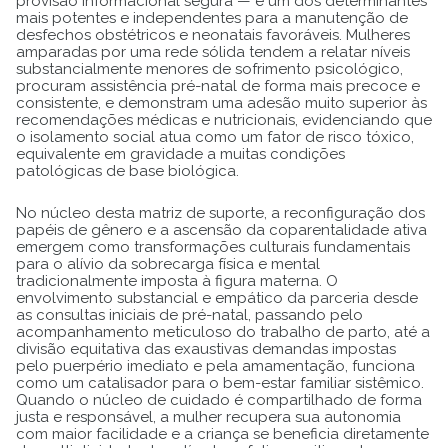
provisão informacional segura — é um dos determinantes
mais potentes e independentes para a manutenção de
desfechos obstétricos e neonatais favoráveis. Mulheres
amparadas por uma rede sólida tendem a relatar níveis
substancialmente menores de sofrimento psicológico,
procuram assistência pré-natal de forma mais precoce e
consistente, e demonstram uma adesão muito superior às
recomendações médicas e nutricionais, evidenciando que
o isolamento social atua como um fator de risco tóxico,
equivalente em gravidade a muitas condições
patológicas de base biológica.
No núcleo desta matriz de suporte, a reconfiguração dos
papéis de gênero e a ascensão da coparentalidade ativa
emergem como transformações culturais fundamentais
para o alívio da sobrecarga física e mental
tradicionalmente imposta à figura materna. O
envolvimento substancial e empático da parceria desde
as consultas iniciais de pré-natal, passando pelo
acompanhamento meticuloso do trabalho de parto, até a
divisão equitativa das exaustivas demandas impostas
pelo puerpério imediato e pela amamentação, funciona
como um catalisador para o bem-estar familiar sistêmico.
Quando o núcleo de cuidado é compartilhado de forma
justa e responsável, a mulher recupera sua autonomia
com maior facilidade e a criança se beneficia diretamente