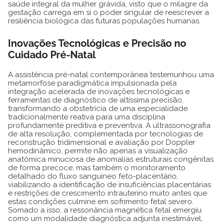
saúde integral da mulher grávida, visto que o milagre da
gestação carrega em si o poder singular de reescrever a
resiliência biológica das futuras populações humanas.
Inovações Tecnológicas e Precisão no
Cuidado Pré-Natal
A assistência pré-natal contemporânea testemunhou uma
metamorfose paradigmática impulsionada pela
integração acelerada de inovações tecnológicas e
ferramentas de diagnóstico de altíssima precisão,
transformando a obstetrícia de uma especialidade
tradicionalmente reativa para uma disciplina
profundamente preditiva e preventiva. A ultrassonografia
de alta resolução, complementada por tecnologias de
reconstrução tridimensional e avaliação por Doppler
hemodinâmico, permite não apenas a visualização
anatômica minuciosa de anomalias estruturais congênitas
de forma precoce, mas também o monitoramento
detalhado do fluxo sanguíneo feto-placentário,
viabilizando a identificação de insuficiências placentárias
e restrições de crescimento intrauterino muito antes que
estas condições culmine em sofrimento fetal severo.
Somado a isso, a ressonância magnética fetal emergiu
como um modalidade diagnóstica adjunta inestimável,