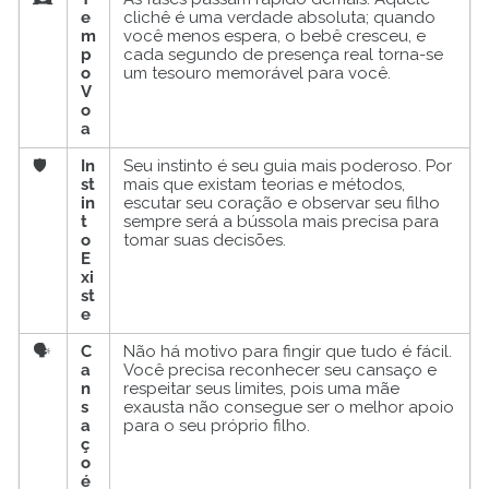
e
clichê é uma verdade absoluta; quando
m
você menos espera, o bebê cresceu, e
p
cada segundo de presença real torna-se
o
um tesouro memorável para você.
V
o
a
🛡️
In
Seu instinto é seu guia mais poderoso. Por
st
mais que existam teorias e métodos,
in
escutar seu coração e observar seu filho
t
sempre será a bússola mais precisa para
o
tomar suas decisões.
E
xi
st
e
🗣️
C
Não há motivo para fingir que tudo é fácil.
a
Você precisa reconhecer seu cansaço e
n
respeitar seus limites, pois uma mãe
s
exausta não consegue ser o melhor apoio
a
para o seu próprio filho.
ç
o
é