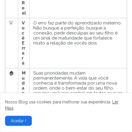
R
e
al
💡
V
O erro faz parte do aprendizado materno.
o
Não busque a perfeição, busque a
c
conexão; pedir desculpas ao seu filho é
ê
um sinal de maturidade que fortalece
E
muito a relação de vocês dois.
rr
a
r
á
🏠
M
Suas prioridades mudam
u
permanentemente. A vida que você
d
conhecia é transformada por uma nova
a
ordem, onde o bem-estar do seu filho
n
assume um lugar central em todas as suas
ç
escolhas.
Nosso Blog usa cookies para melhorar sua experiência.
Ler
a
d
Mais
e
F
Aceitar !
o
c