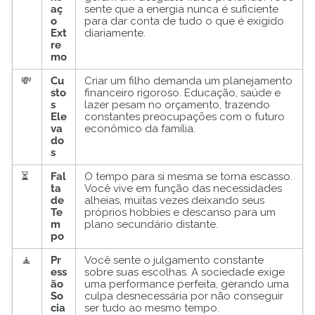
aç
sente que a energia nunca é suficiente
o
para dar conta de tudo o que é exigido
Ext
diariamente.
re
mo
💸
Cu
Criar um filho demanda um planejamento
sto
financeiro rigoroso. Educação, saúde e
s
lazer pesam no orçamento, trazendo
Ele
constantes preocupações com o futuro
va
econômico da família.
do
s
⏳
Fal
O tempo para si mesma se torna escasso.
ta
Você vive em função das necessidades
de
alheias, muitas vezes deixando seus
Te
próprios hobbies e descanso para um
m
plano secundário distante.
po
🧘
Pr
Você sente o julgamento constante
ess
sobre suas escolhas. A sociedade exige
ão
uma performance perfeita, gerando uma
So
culpa desnecessária por não conseguir
cia
ser tudo ao mesmo tempo.