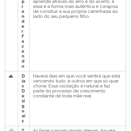
p
aprende através do erro e do acerto, e
r
essa é a forma mais autêntica e corajosa
e
de construir a sua própria caminhada ao
n
lado do seu pequeno filho.
d
e
r
F
a
z
e
n
d
o
🌊
D
Haverá dias em que você sentirá que está
ia
vencendo tudo, e outros em que só quer
s
chorar. Essa oscilação é natural e faz
D
parte do processo de crescimento
e
constante de toda mãe real.
si
g
u
ai
s
🕰️
T
As fases passam rápido demais. Aquele