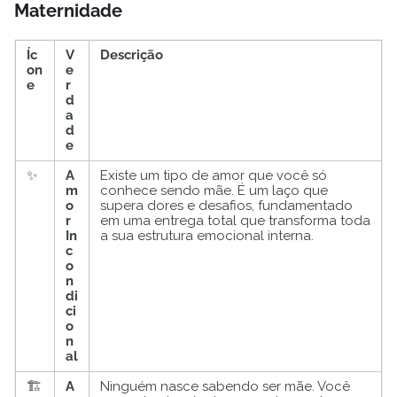
Maternidade
Íc
V
Descrição
on
e
e
r
d
a
d
e
✨
A
Existe um tipo de amor que você só
m
conhece sendo mãe. É um laço que
o
supera dores e desafios, fundamentado
r
em uma entrega total que transforma toda
In
a sua estrutura emocional interna.
c
o
n
di
ci
o
n
al
🏗️
A
Ninguém nasce sabendo ser mãe. Você