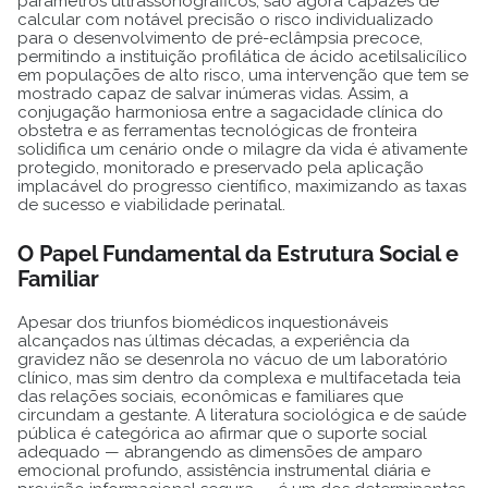
parâmetros ultrassonográficos, são agora capazes de
calcular com notável precisão o risco individualizado
para o desenvolvimento de pré-eclâmpsia precoce,
permitindo a instituição profilática de ácido acetilsalicílico
em populações de alto risco, uma intervenção que tem se
mostrado capaz de salvar inúmeras vidas. Assim, a
conjugação harmoniosa entre a sagacidade clínica do
obstetra e as ferramentas tecnológicas de fronteira
solidifica um cenário onde o milagre da vida é ativamente
protegido, monitorado e preservado pela aplicação
implacável do progresso científico, maximizando as taxas
de sucesso e viabilidade perinatal.
O Papel Fundamental da Estrutura Social e
Familiar
Apesar dos triunfos biomédicos inquestionáveis
alcançados nas últimas décadas, a experiência da
gravidez não se desenrola no vácuo de um laboratório
clínico, mas sim dentro da complexa e multifacetada teia
das relações sociais, econômicas e familiares que
circundam a gestante. A literatura sociológica e de saúde
pública é categórica ao afirmar que o suporte social
adequado — abrangendo as dimensões de amparo
emocional profundo, assistência instrumental diária e