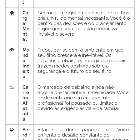
l
🌪️
Ca
Gerenciar a logística da casa e dos filhos
rg
cria um ruído mental incessante. Você é o
a
centro das decisões e do planejamento,
Me
o que gera uma exaustão cognitiva
nt
invisível e severa.
al
🌍
Mu
Preocupar-se com o ambiente em que
nd
seu filho crescerá é inevitável. Os
o
desafios globais, tecnológicos e sociais
Inc
trazem medos legítimos sobre a
ert
segurança e o futuro do seu filho.
o
📉
Ca
O mercado de trabalho ainda não
rre
acolhe plenamente a maternidade. Você
ira
pode sentir que seu crescimento
Af
profissional foi pausado ou limitado
et
devido às exigências da vida familiar.
ad
a
🧩
Pe
É fácil se perder no papel de "mãe". Você
rd
enfrenta o desafio constante de