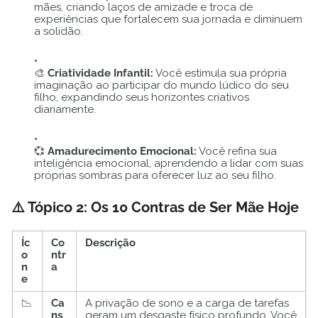
mães, criando laços de amizade e troca de
experiências que fortalecem sua jornada e diminuem
a solidão.
🎨
Criatividade Infantil:
Você estimula sua própria
imaginação ao participar do mundo lúdico do seu
filho, expandindo seus horizontes criativos
diariamente.
💞
Amadurecimento Emocional:
Você refina sua
inteligência emocional, aprendendo a lidar com suas
próprias sombras para oferecer luz ao seu filho.
⚠️ Tópico 2: Os 10 Contras de Ser Mãe Hoje
Íc
Co
Descrição
o
ntr
n
a
e
📉
Ca
A privação de sono e a carga de tarefas
ns
geram um desgaste físico profundo. Você