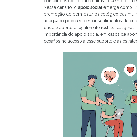
contexto psicossocial e cultural que molda a 
Nesse cenário, o
apoio social
emerge como um f
promoção do bem-estar psicológico das mulhe
adequado pode exacerbar sentimentos de culp
onde o aborto é legalmente restrito, estigmat
importância do apoio social em casos de abort
desafios no acesso a esse suporte e as estraté