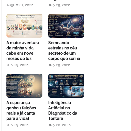
August 01, 2026
July 29, 2026
A maior aventura
Semeando
da minha vida
estrelas no céu
cabe em nove
secreto de um
meses de luz
corpo que sonha
July 29, 2026
July 29, 2026
A esperança
Inteligência
ganhou feições
Artificial no
reais e já canta
Diagnóstico da
para a vida!
Tontura
July 29, 2026
July 28, 2026