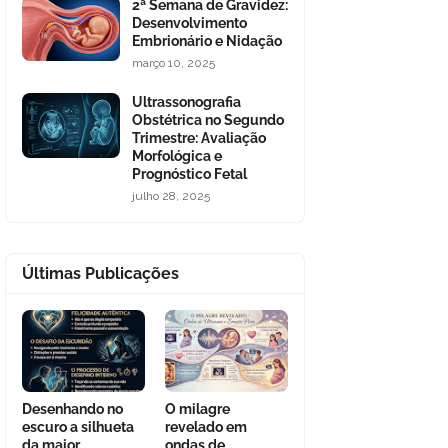
2ª Semana de Gravidez:
Desenvolvimento
Embrionário e Nidação
março 10, 2025
Ultrassonografia
Obstétrica no Segundo
Trimestre: Avaliação
Morfológica e
Prognóstico Fetal
julho 28, 2025
Últimas Publicações
Desenhando no
O milagre
escuro a silhueta
revelado em
da maior
ondas de