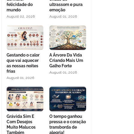
felicidade do
ultrassom e pura
mundo
emoção
August 02, 2026
August 01, 2026
Gestando o calor
A Árvore Da Vida
que vai aquecer
Criando Mais Um
as nossas noites
Galho Forte
frias
August 01, 2026
August 01, 2026
Grávida Sim E
O tempo ganhou
Com Desejos
pressa e o coração
Muito Malucos
transborda de
Também
alegria!