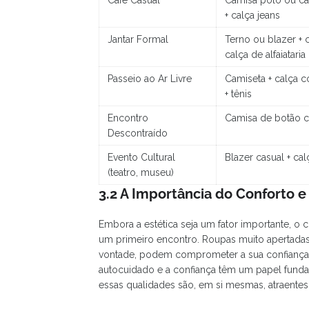
Café Casual
Camisa polo ou ca
+ calça jeans
Jantar Formal
Terno ou blazer + 
calça de alfaiataria
Passeio ao Ar Livre
Camiseta + calça c
+ tênis
Encontro
Camisa de botão ca
Descontraído
Evento Cultural
Blazer casual + ca
(teatro, museu)
3.2 A Importância do Conforto e
Embora a estética seja um fator importante, o 
um primeiro encontro. Roupas muito apertadas
vontade, podem comprometer a sua confiança e
autocuidado e a confiança têm um papel fund
essas qualidades são, em si mesmas, atraentes