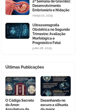
2ª Semana de Gravidez:
Desenvolvimento
Embrionário e Nidação
março 10, 2025
Ultrassonografia
Obstétrica no Segundo
Trimestre: Avaliação
Morfológica e
Prognóstico Fetal
julho 28, 2025
Últimas Publicações
O Código Secreto
Desenhando no
do Amor:
escuro a silhueta
Arquitetura de
da maior