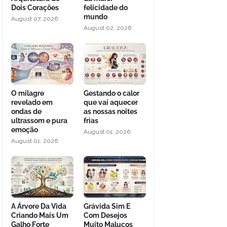
Dois Corações
felicidade do
mundo
August 07, 2026
August 02, 2026
O milagre
Gestando o calor
revelado em
que vai aquecer
ondas de
as nossas noites
ultrassom e pura
frias
emoção
August 01, 2026
August 01, 2026
A Árvore Da Vida
Grávida Sim E
Criando Mais Um
Com Desejos
Galho Forte
Muito Malucos