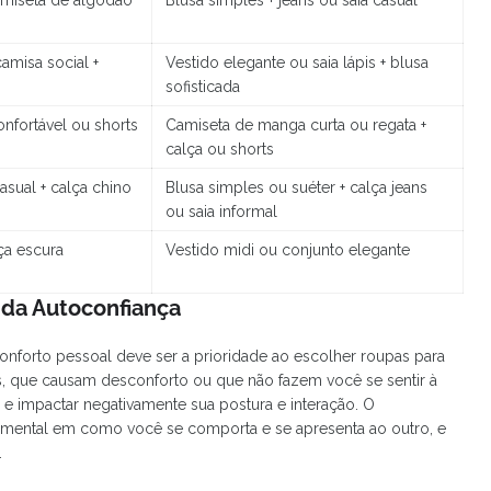
miseta de algodão
Blusa simples + jeans ou saia casual
camisa social +
Vestido elegante ou saia lápis + blusa
sofisticada
onfortável ou shorts
Camiseta de manga curta ou regata +
calça ou shorts
sual + calça chino
Blusa simples ou suéter + calça jeans
ou saia informal
lça escura
Vestido midi ou conjunto elegante
 da Autoconfiança
conforto pessoal deve ser a prioridade ao escolher roupas para
, que causam desconforto ou que não fazem você se sentir à
 impactar negativamente sua postura e interação. O
amental em como você se comporta e se apresenta ao outro, e
.