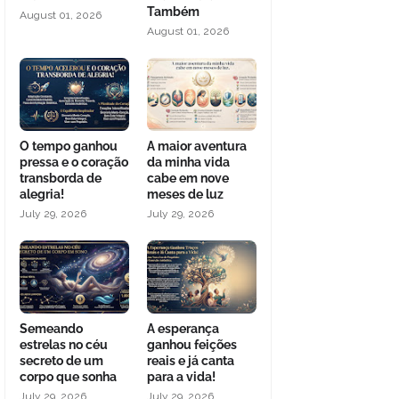
Também
August 01, 2026
August 01, 2026
O tempo ganhou
A maior aventura
pressa e o coração
da minha vida
transborda de
cabe em nove
alegria!
meses de luz
July 29, 2026
July 29, 2026
Semeando
A esperança
estrelas no céu
ganhou feições
secreto de um
reais e já canta
corpo que sonha
para a vida!
July 29, 2026
July 29, 2026